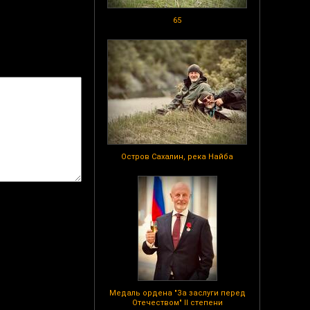
65
Остров Сахалин, река Найба
Медаль ордена "За заслуги перед
Отечеством" II степени