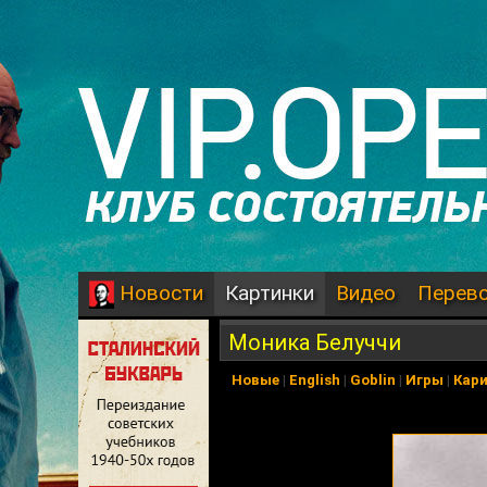
Картинки
Видео
Перев
Новости
Моника Белуччи
Новые
|
English
|
Goblin
|
Игры
|
Кар