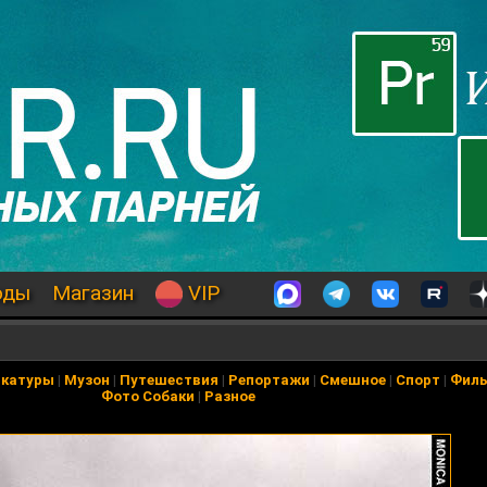
оды
Магазин
VIP
икатуры
|
Музон
|
Путешествия
|
Репортажи
|
Смешное
|
Спорт
|
Фил
Фото Собаки
|
Разное