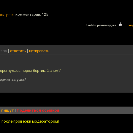
еллуччи
, комментарии: 125
Goblin рекомендует
соз
|
ответить
|
цитировать
13:38
0
ерегнулась через бортик. Зачем?
держит за уши?
 пишут
|
Поделиться ссылкой
о после проверки модератором!