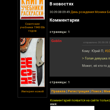
В новостях
30.09.08 09:49
День рождения Моники Б
Комментарии
Советские
учебники 1940-50х
годов
cтраницы: 1
Goblin
отправлено 30.09.08 
Кому: Юрий П,
#1
> Голая девушка п
Может, её кто-то 
cтраницы: 1
Правила
|
Регистрация
|
Поиск
|
Мне
Империя ножей
Комментарий появится на сайте тольк
имя: