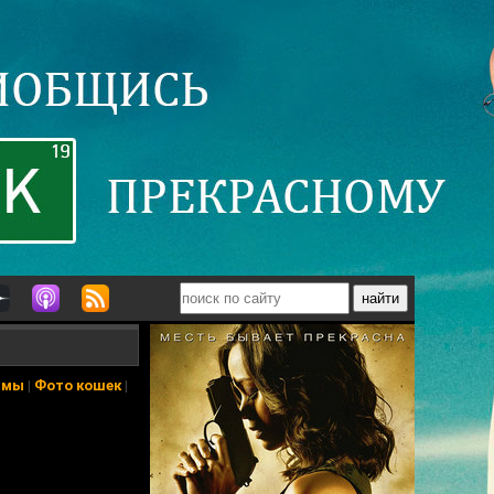
ьмы
|
Фото кошек
|