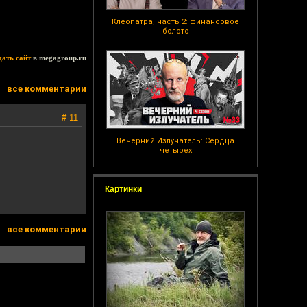
Клеопатра, часть 2: финансовое
болото
дать сайт
в megagroup.ru
все комментарии
# 11
Вечерний Излучатель: Сердца
четырех
Картинки
все комментарии