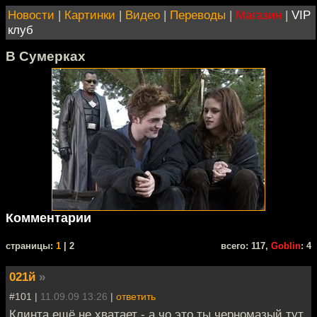
Новости
|
Картинки
|
Видео
|
Переводы
|
Магазин
|
VIP
клуб
В Сумерках
Комментарии
cтраницы:
1
| 2
всего: 117,
Goblin
: 4
021й
»
#101 |
11.09.09 13:26
|
ответить
Клинта ещё не хватает - а чо это ты черномазый тут