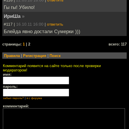
Гы гы! Убило!
ИриШа
»
#117 |
16.10.11 16:00
|
ответить
Блейда явно достали Сумерки )))
cтраницы:
1
| 2
всего: 117
Правила
|
Регистрация
|
Поиск
Комментарий появится на сайте только после проверки
модератором!
имя:
пароль:
забыл пароль?
|
я с форума
комментарий: