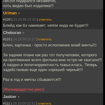
ЛеслЯ подкрался незаметно,
хоть виден был издалека!!!
Uriman
»
#109 |
23.10.09 22:32
|
ответить
Блейд как-бэ намекает: хеппи енда не будет!!!
Cheburan
»
#110 |
24.10.09 15:17
|
ответить
Блин, картинка - просто исполнение моей мечты!!!
За заднем плане как раз тот получеловек, которого
на протяжении всего фильма мне остро не хватало!!!
А заодно и политкорректность повысилась. Теперь
задействован еще один хороший черный!!!
Раз в год и мечты сбываются!!!
[Жизнерадостно ржот]
Jaskier
»
#111 |
29.10.09 22:42
|
ответить