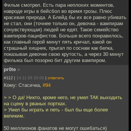
Фильм смотрел. Есть пара неплохих моментов,
навроде игры в бейсбол во время грозы. Плюс
красивая природа. А Блейд бы их все равно убивать
не стал, они (точнее только он, девочка - вампирам
сочувствующая) людей не едят. Такое семейство
вампиров-пацифистов. Больше всего понравилось,
как главный герой минут пять кричал, какой он
страшный хищник, прыгал по соснам как белка,
показывая девочке свою крутость, а через 30 минут
фильма был позорно бит другим вампиром.
pr0te
»
#112 |
14.11.09 20:00
|
ответить
Кому: Стасичка,
#94
> > О да! Никто, кроме него, не умел ТАК выходить
на сцену в рваных портках.
> Умел бы играть и петь - был бы еще более
великим.
50 миллионов фанатов не могут ошибаться)