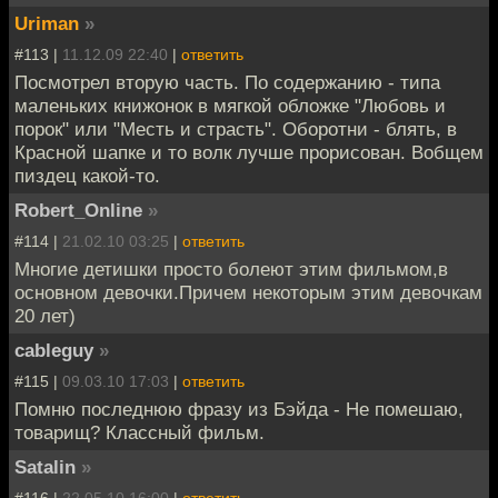
Uriman
»
#113 |
11.12.09 22:40
|
ответить
Посмотрел вторую часть. По содержанию - типа
маленьких книжонок в мягкой обложке "Любовь и
порок" или "Месть и страсть". Оборотни - блять, в
Красной шапке и то волк лучше прорисован. Вобщем
пиздец какой-то.
Robert_Online
»
#114 |
21.02.10 03:25
|
ответить
Многие детишки просто болеют этим фильмом,в
основном девочки.Причем некоторым этим девочкам
20 лет)
cableguy
»
#115 |
09.03.10 17:03
|
ответить
Помню последнюю фразу из Бэйда - Не помешаю,
товарищ? Классный фильм.
Satalin
»
#116 |
22.05.10 16:00
|
ответить