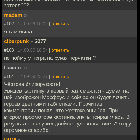
затеял???
madam
»
#102 |
12.09.09 10:09
|
ответить
я там была
ciberpunk
»
2077
#103 |
14.09.09 18:54
|
ответить
не пойму у негра на руках перчатки ?
Пахарь
»
#104 |
14.09.09 23:27
|
ответить
Чёртова близорукость!
Увидев картинку в первый раз смеялся - думал на
ней изображён Морфеус и сейчас он будет лечить
героев цветными таблетками. Прочитав
комментарии понял, что жестоко ошибся. При
втором просмоторе картинка опять понравилась. В
результате получил двойное удовольствие. Автору -
огромное спасибо!
DftM
»