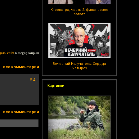
Клеопатра, часть 2: финансовое
болото
дать сайт
в megagroup.ru
Вечерний Излучатель: Сердца
все комментарии
четырех
# 4
Картинки
все комментарии