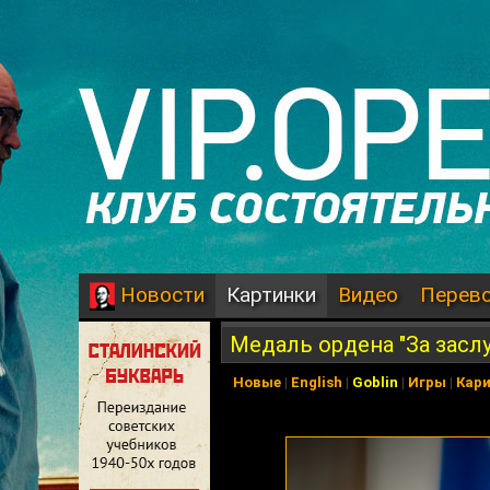
Картинки
Видео
Перев
Новости
Медаль ордена "За заслу
Новые
|
English
|
Goblin
|
Игры
|
Кар