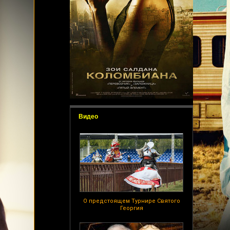
Видео
О предстоящем Турнире Святого
Георгия