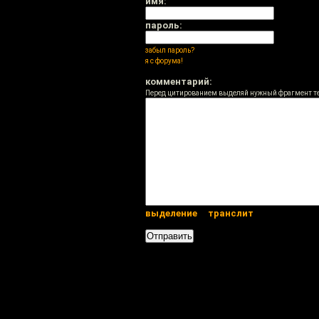
имя:
пароль:
забыл пароль?
я с форума!
комментарий:
Перед цитированием выделяй нужный фрагмент т
выделение
транслит