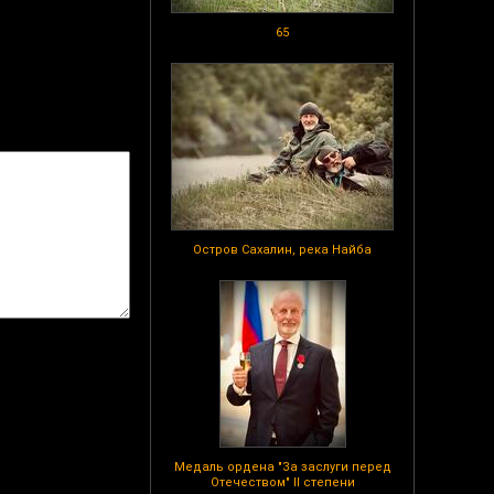
65
Остров Сахалин, река Найба
Медаль ордена "За заслуги перед
Отечеством" II степени