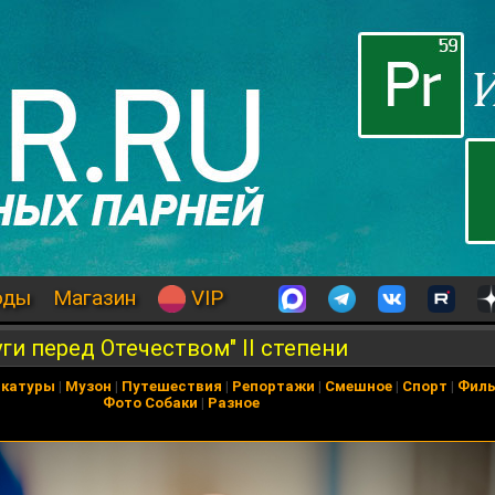
оды
Магазин
VIP
ги перед Отечеством" II степени
икатуры
|
Музон
|
Путешествия
|
Репортажи
|
Смешное
|
Спорт
|
Фил
Фото Собаки
|
Разное