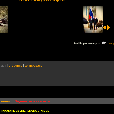
нажми сюда, чтобы увеличить картинку
Goblin рекомендует
соз
|
ответить
|
цитировать
22:24
 пишут
|
Поделиться ссылкой
о после проверки модератором!