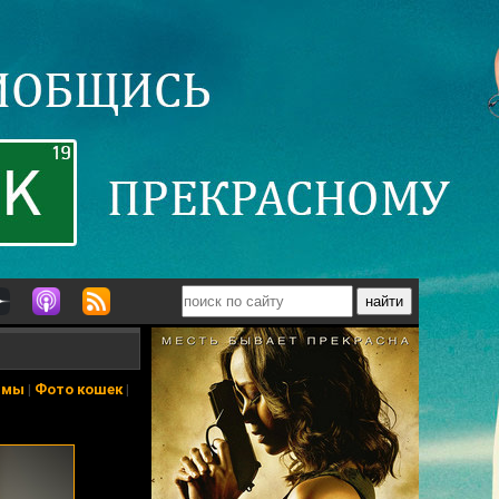
ьмы
|
Фото кошек
|