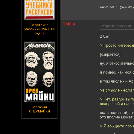
сдохнет - туда ем
Goblin
Советские
отправлено 05.11.04 
учебники 1940-50х
годов
2 Сет
> Просто интересн
[озирается]
ну, я относительн
я помню, как моя
в том числе - и А
>в смысле - если 
> Нет, раз уж вы 
нехороший и насол
Магазин
ОПЕРМАЙКИ
если полезный, эт
это вполне может 
> Я вобще-то про 