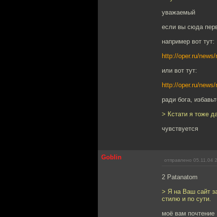
уважаемый
если вы сюда перв
например вот тут:
http://oper.ru/new
или вот тут:
http://oper.ru/new
ради бога, избавьт
> Кстати я тоже д
чувствуется
Goblin
отправлено 05.11.04 
2 Patanatom
> Я на Ваш сайт з
стилю и по сути.
моё вам почтение