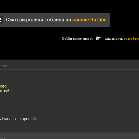
Смотри ролики Гоблина на
канале Rutube
Goblin рекомендует
заказывать
разработ
17:20
ово.
тку!!!
ь Басаев - хороший
19:31