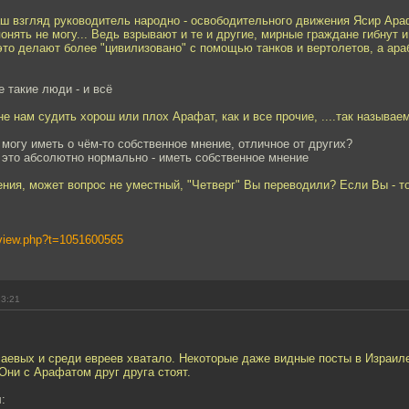
аш взгляд руководитель народно - освободительного движения Ясир Ара
онять не могу... Ведь взрывают и те и другие, мирные граждане гибнут 
это делают более "цивилизовано" с помощью танков и вертолетов, а ар
е такие люди - и всё
о не нам судить хорош или плох Арафат, как и все прочие, ....так называ
 могу иметь о чём-то собственное мнение, отличное от других?
 это абсолютно нормально - иметь собственное мнение
ния, может вопрос не уместный, "Четверг" Вы переводили? Если Вы - то
s/view.php?t=1051600565
23:21
аевых и среди евреев хватало. Некоторые даже видные посты в Израиле
Они с Арафатом друг друга стоят.
: