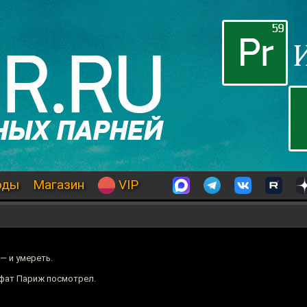
оды
Магазин
VIP
— и умереть.
афат Париж посмотрел.