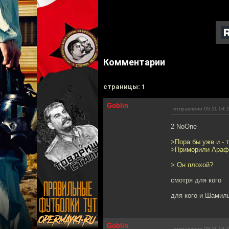
Комментарии
cтраницы: 1
Goblin
отправлено 05.11.04 
2 NoOne
>Пора бы уже и - т
>Приморили Арафа
> Он плохой?
смотря для кого
для кого и Шамил
Goblin
отправлено 05.11.04 