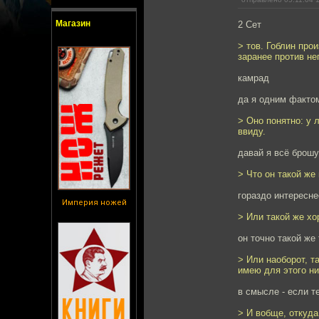
Магазин
2 Сет
> тов. Гоблин про
заранее против не
камрад
да я одним факто
> Оно понятно: у 
ввиду.
давай я всё брошу
> Что он такой же
гораздо интересне
Империя ножей
> Или такой же хо
он точно такой же
> Или наоборот, т
имею для этого ни
в смысле - если т
> И вобще, откуда