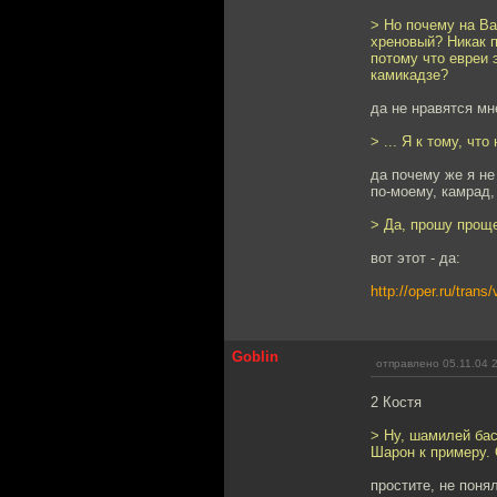
> Но почему на В
хреновый? Никак п
потому что евреи 
камикадзе?
да не нравятся мн
> ... Я к тому, чт
да почему же я не
по-моему, камрад,
> Да, прошу проще
вот этот - да:
http://oper.ru/tran
Goblin
отправлено 05.11.04 
2 Костя
> Ну, шамилей бас
Шарон к примеру. 
простите, не понял