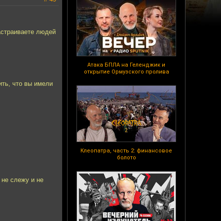
настраиваете людей
Атака БПЛА на Геленджик и
открытие Ормузского пролива
ить, что вы имели
Клеопатра, часть 2: финансовое
болото
 не слежу и не