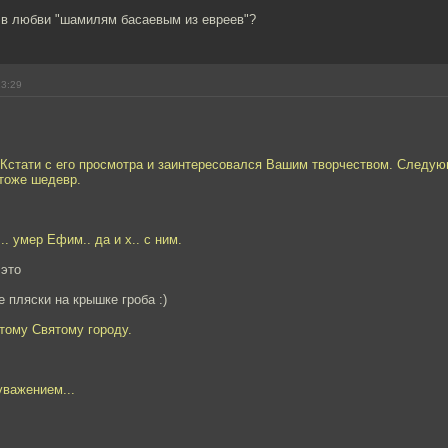
ь в любви "шамилям басаевым из евреев"?
23:29
! Кстати с его просмотра и заинтересовался Вашим творчеством. Следую
 тоже шедевр.
.. умер Ефим.. да и х.. с ним.
 это
е пляски на крышке гроба :)
тому Святому городу.
уважением...