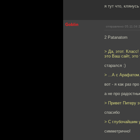
я тут что, клянус
Goblin
отправлено 05.11.04 
2 Patanatom
> Да, этот. Класс
это Ваш сайт, это
старался :)
> ...А с Арафатом.
вот - я как раз про
а не про радостны
> Привет Питеру э
спасибо
> С глубочайшим 
симметрично!