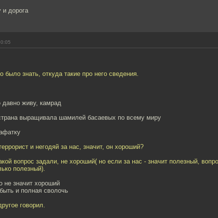
у и дорога
20:05
о было знать, откуда такие про него сведения.
о давно живу, камрад
 страна выращивала шамилей басаевых по всему миру
рафатку
террорист и негодяй за нас, значит, он хороший?
такой вопрос задали, не хороший( но если за нас - значит полезный, вопр
ько полезный).
о не значит хороший
быть и полная сволочь
другое говорил.