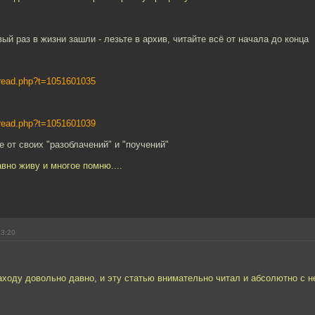
ый раз в жизни зашли - лезьте в архив, читайте всё от начала до конца
s/read.php?t=1051601035
s/read.php?t=1051601039
е от своих "разоблачений" и "поучений"
авно живу и многое помню....
23:20
аходу довольно давно, и эту статью внимательно читал и абсолютно с н