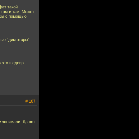
фат такой
и там и там. Может
абы с помощью
емые "диктаторы"
 это шедевр...
# 107
 занимали. Да вот