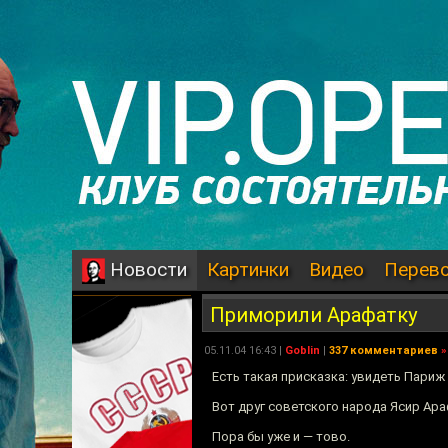
Картинки
Видео
Перев
Новости
Приморили Арафатку
05.11.04 16:43 |
Goblin
|
337 комментариев
»
Есть такая присказка: увидеть Париж 
Вот друг советского народа Ясир Ар
Пора бы уже и — тово.