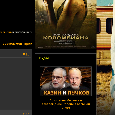
ку сайтов
в megagroup.ru
все комментарии
# 15
Видео
Признание Меркель и
возвращение России в большой
спорт
# 49