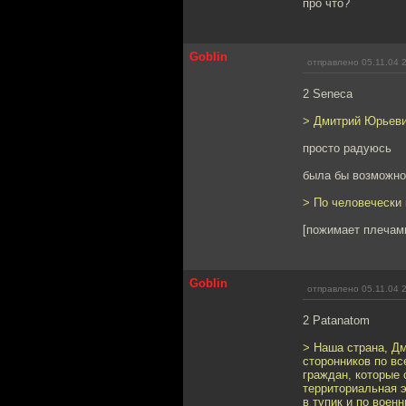
про что?
Goblin
отправлено 05.11.04 
2 Seneca
> Дмитрий Юрьевич
просто радуюсь
была бы возможнос
> По человечески н
[пожимает плечам
Goblin
отправлено 05.11.04 
2 Patanatom
> Наша страна, Д
сторонников по вс
граждан, которые 
территориальная э
в тупик и по воен