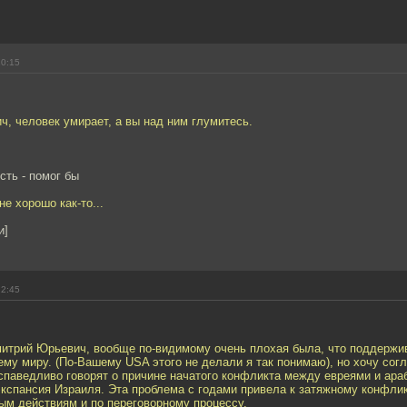
20:15
, человек умирает, а вы над ним глумитесь.
ть - помог бы
е хорошо как-то...
и]
22:45
митрий Юрьевич, вообще по-видимому очень плохая была, что поддержи
ему миру. (По-Вашему USA этого не делали я так понимаю), но хочу согл
спаведливо говорят о причине начатого конфликта между евреями и ара
кспансия Израиля. Эта проблема с годами привела к затяжному конфлик
ным действиям и по переговорному процессу.