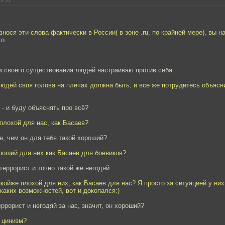
износя эти слова фактически в России( в зоне .ru, по крайней мере), вы 
го.
м своего существования людей настраиваю против себя
людей своя голова на плечах должна быть, и все же потрудитесь объясн
 - и буду объяснять про всё?
 плохой для нас, как Басаев?
е, чем он для тебя такой хороший?
роший для них как Басаев для боевиков?
 террорист и точно такой же негодяй
акойже плохой для них, как Басаев для нас? Я просто за ситуацией у них
каких возможностей, вот и докопался:)
еррорист и негодяй за нас, значит, он хороший?
 цинизм?