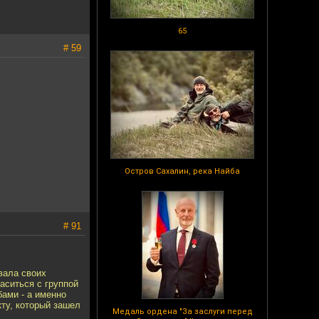
65
# 59
Остров Сахалин, река Найба
# 91
вала своих
аситься с группой
бами - а именно
ту, который зашел
Медаль ордена "За заслуги перед