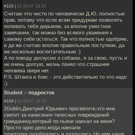
#103 |
01.09.07 18:23
Считаю что чисто по человечески Д.Ю. полностью
прав, потому что если всем придуркам позволять
поливать тебя дерьмом, за вполне уместное
замечание, так можно без всякого уважения к
самому себе остаться. Так что полностью одобряю,
и да же считаю вполне правильным поступком, да
же несколько воспитательным :)
А по поводу дискусии о собаках, я за свою, пусть и
не очень долгую, жизнь понял что страшнее
человека зверя нет.
P.S. Штанга и бокс - это действительно то что надо
:).
Student
»
подросток
#104 |
01.09.07 18:23
2Goblin,Дмитрий Юрьевич просветите,что мне
светит за нанесения телесных повреждений
гражданину,который по пьяни наехал на меня?
Просто одно дело,когда наехали
одногодки,разобрались и разошлись.Но чем чаще