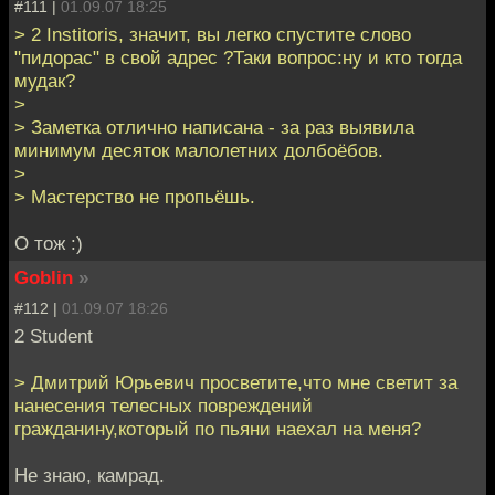
#111 |
01.09.07 18:25
> 2 Institoris, значит, вы легко спустите слово
"пидорас" в свой адрес ?Таки вопрос:ну и кто тогда
мудак?
>
> Заметка отлично написана - за раз выявила
минимум десяток малолетних долбоёбов.
>
> Мастерство не пропьёшь.
О тож :)
Goblin
»
#112 |
01.09.07 18:26
2 Student
> Дмитрий Юрьевич просветите,что мне светит за
нанесения телесных повреждений
гражданину,который по пьяни наехал на меня?
Не знаю, камрад.