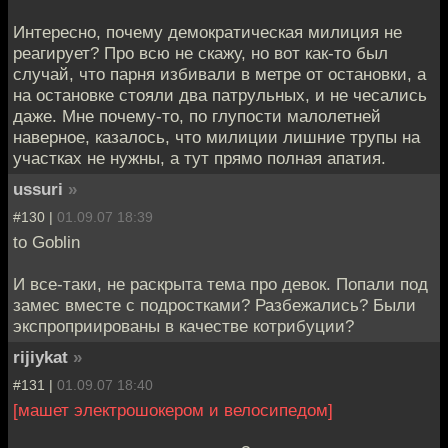
Интересно, почему демократическая милиция не
реагирует? Про всю не скажу, но вот как-то был
случай, что парня избивали в метре от остановки, а
на остановке стояли два патрульных, и не чесались
даже. Мне почему-то, по глупости малолетней
наверное, казалось, что милиции лишние трупы на
участках не нужны, а тут прямо полная апатия.
ussuri
»
#130 |
01.09.07 18:39
to Goblin
И все-таки, не раскрыта тема про девок. Попали под
замес вместе с подростками? Разбежались? Были
экспроприированы в качестве котрибуции?
rijiykat
»
#131 |
01.09.07 18:40
[машет электрошокером и велосипедом]