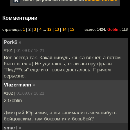
Комментарии
cтраницы:
1
| 2 |
3
|
4
...
12
|
13
|
14
|
15
всего: 1424,
Goblin
: 118
Pork6
»
#101 |
01.09.07 18:21
Вот всегда так. Какая нибудь крыса вякнет, а потом
бьют всех =) Не удивлюсь, если автору фразы
"Пид***сы" еще и от своих досталось. Причем
серьезно.
Vlazermann
»
#102 |
01.09.07 18:21
2 Goblin
Дмитрий Юрьевич, а вы занимались чем-нибуть
бойцовским, там боксом или борьбой?
smart
»