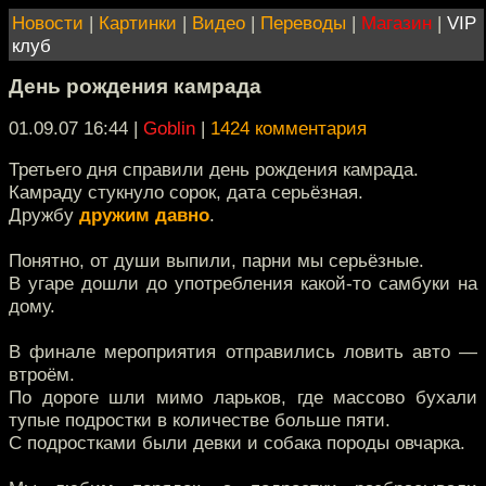
Новости
|
Картинки
|
Видео
|
Переводы
|
Магазин
|
VIP
клуб
День рождения камрада
01.09.07 16:44
|
Goblin
|
1424 комментария
Третьего дня справили день рождения камрада.
Камраду стукнуло сорок, дата серьёзная.
Дружбу
дружим давно
.
Понятно, от души выпили, парни мы серьёзные.
В угаре дошли до употребления какой-то самбуки на
дому.
В финале мероприятия отправились ловить авто —
втроём.
По дороге шли мимо ларьков, где массово бухали
тупые подростки в количестве больше пяти.
С подростками были девки и собака породы овчарка.