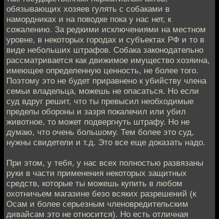
обязывающих хозяев гулять с собаками в
намордниках и на поводке пока у нас нет, к
сожалению. За редкими исключениями на местном
уровне, в некоторых городах и субъектах РФ и то в
виде небольших штрафов. Собака законодательно
рассматривается как движимое имущество хозяина,
имеющее определенную ценность, не более того.
Поэтому это не будет приравнено к убийству члена
семьи владельца, можешь не опасаться. Но если
суд вдруг решит, что ты превысил необходимые
пределы обороны и зазря покалечил или убил
животное, то может подвергнуть штрафу. Но не
думаю, что очень большому. Тем более это суд,
нужны свидетели и т.д. Это все еще доказать надо.
При этом, у тебя, у нас всех полностью развязаны
руки в части применения некоторых защитных
средств, которые ты можешь купить в любом
охотничьем магазине безо всяких разрешений (к
Осам и более серьезным членовредительским
дивайсам это не относится). Но есть отличная