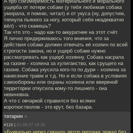
А про соизмеримость материального и морального
ущерба от потери собаки (у тебя любимая собака
умирала, я помню, читал) и от укуса (ну, допустим,
тяпнула пьяного за ногу, который себя неадекватно
вёл) - что скажешь?
Так что это - надо как-то аккуратнее на этот счёт.
Я лично придерживаюсь того мнения, что за
действия собаки должен отвечать её хозяин по всей
строгости закона, но и ущерб собаке нужно
рассматривать как ущерб хозяину. Собака насрала
на газоне - хозяина за хулиганство, как срущего на
газоне. Собака укусила кого-то по дури - хозяина за
нанесение травм и т.д. Но и если собака в условиях
самообороны или охраны хозяина или ввереной
территории откусила кому-то лишнего - она
невиновна.
А что с овчаркой справился без всяких
короткостволов - это крут, без базара.
татарин
»
#116 |
01.09.07 18:28
>Буквально через секунду автор реплики лежал без