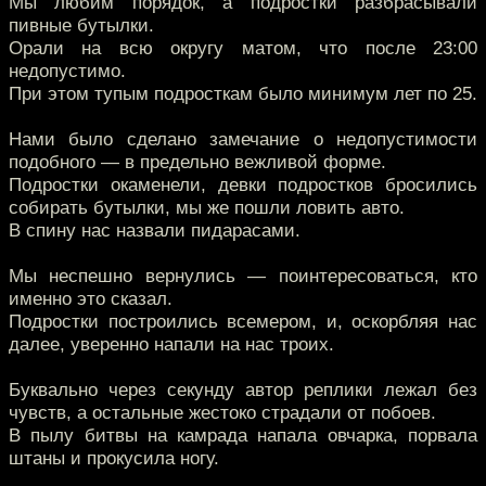
Мы любим порядок, а подростки разбрасывали
пивные бутылки.
Орали на всю округу матом, что после 23:00
недопустимо.
При этом тупым подросткам было минимум лет по 25.
Нами было сделано замечание о недопустимости
подобного — в предельно вежливой форме.
Подростки окаменели, девки подростков бросились
собирать бутылки, мы же пошли ловить авто.
В спину нас назвали пидарасами.
Мы неспешно вернулись — поинтересоваться, кто
именно это сказал.
Подростки построились всемером, и, оскорбляя нас
далее, уверенно напали на нас троих.
Буквально через секунду автор реплики лежал без
чувств, а остальные жестоко страдали от побоев.
В пылу битвы на камрада напала овчарка, порвала
штаны и прокусила ногу.