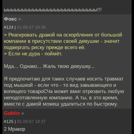
ыыыыыыыыыыыыыыыыыыыыыыыыыы!!!
Фокс
»
#124 |
01.09.07 18:36
> Реагировать дракой на оскорбление от большой
компании в присутствии своей девушки - значит
подвергать риску прежде всего её.
> Если не дура - поймёт.
Мда... Однако... Жаль твою девушку...
Я предпочитаю для таких случаев носить травмат
под мышкой - если что - то вид завывающего и
вопящего товароСЧа может вмиг отрезвить любую
неподготовленную компанию. А ты, в это время,
вместе с дамой можеш удалиться по быстрому.
Goblin
»
#125 |
01.09.07 18:37
2 Мракор