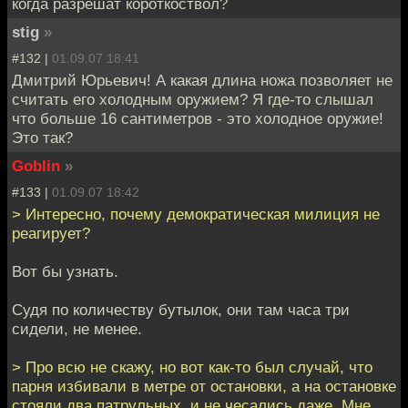
когда разрешат короткоствол?
stig
»
#132 |
01.09.07 18:41
Дмитрий Юрьевич! А какая длина ножа позволяет не
считать его холодным оружием? Я где-то слышал
что больше 16 сантиметров - это холодное оружие!
Это так?
Goblin
»
#133 |
01.09.07 18:42
> Интересно, почему демократическая милиция не
реагирует?
Вот бы узнать.
Судя по количеству бутылок, они там часа три
сидели, не менее.
> Про всю не скажу, но вот как-то был случай, что
парня избивали в метре от остановки, а на остановке
стояли два патрульных, и не чесались даже. Мне