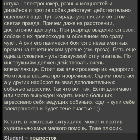
штука - электрошокер, разных мощностей и
дизайнов и против собак действует действительно
ошеломляюще. Тут камрады уже писали об этом -
святая правда. Причем даже на расстоянии,
достаточно щелкнуть. При разряде выделяется озон,
собаки с их превосходным обонянием его сразу
чуют. А они его панически боятся с незапамятных
времен на генетическом уровне (см. гроза). Есть еще
одна штуковина - ультразвуковой отпугиватель. По
инструкциям должен действовать очень
впечатляюще. Стоит как электрошокер из недорогих.
Но отзывы весьма противоречивые. Одним помогает,
а у других наоборот вызвал дополнительную
собачью агрессию. Так что вот так. Если донимают
или часто вынужден ходить мимо больших,
агрессивно себя ведущих собачьих кодл - купи себе
электрошокер и будет тебе счастье ! ;)
Кстати, в некоторых ситуациях, может и против
хулиганья-хамья мелкого помочь. Тоже плюсик.
Student
»
подросток