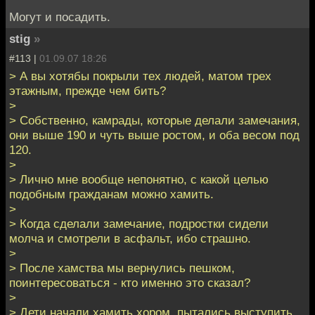
Могут и посадить.
stig
»
#113 |
01.09.07 18:26
> А вы хотябы покрыли тех людей, матом трех
этажным, прежде чем бить?
>
> Собственно, камрады, которые делали замечания,
они выше 190 и чуть выше ростом, и оба весом под
120.
>
> Лично мне вообще непонятно, с какой целью
подобным гражданам можно хамить.
>
> Когда сделали замечание, подростки сидели
молча и смотрели в асфальт, ибо страшно.
>
> После хамства мы вернулись пешком,
поинтересоваться - кто именно это сказал?
>
> Дети начали хамить хором, пытались выступить