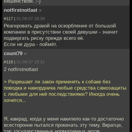
бешенством. :-)
notfirstnotlast
»
#117 |
01.09.07 18:30
Реагировать дракой на оскорбление от большой
компании в присутствии своей девушки - значит
подвергать риску прежде всего её.
Если не дура - поймёт.
count79
»
#118 |
01.09.07 18:31
2 notfirstnotlast
> Разрешает ли закон применять к собаке без
поводка и намордника любые средства самозащиты
с любыми для неё последствиями? Иногда очень
хочется...
Я, камрад, когда у меня накипело как-то достаточно
всесторонне пытался прокачать эту тему. Вкратце,
так: государственных нормативных актов,