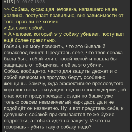
#115 |
01.09.07 18:28
>> Собака, кусающая человека, напавшего на ее
хозяина, поступает правильно, вне зависимости от
того, прав ли ее хозяин.
> Да само собой.
> А человек, который эту собаку убивает, поступает
ещё более правильно.
Гоблин, не могу поверить, что это бывалый
собаковод пишет. Представь себе, что твоя собака
была бы с тобой или с твоей женой и пошла бы
защищать от обидчика, и её за это убили.
Собак, вообще-то, часто для защиты держат и с
собой вечером на прогулку берут, особенно
женщины. Замечу, куда эффективнее пресловутого
короткоствола - ситуацию под контролем держит, об
опасности предупреждает, сзади по башке уже
только совсем невменяемый нарк даст, да и не
подойдёт он незаметно. Ну и вот представь себе, к
девушке с собакой прикапываются те же бухие
подростки, а собака идёт на защиту. И что ты
говоришь - убить такую собаку надо?