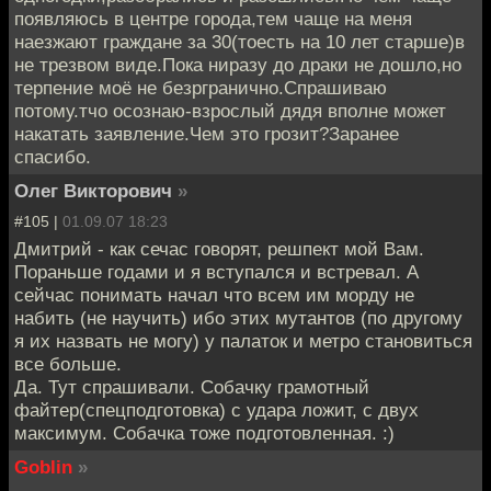
появляюсь в центре города,тем чаще на меня
наезжают граждане за 30(тоесть на 10 лет старше)в
не трезвом виде.Пока ниразу до драки не дошло,но
терпение моё не безргранично.Спрашиваю
потому.тчо осознаю-взрослый дядя вполне может
накатать заявление.Чем это грозит?Заранее
спасибо.
Олег Викторович
»
#105 |
01.09.07 18:23
Дмитрий - как сечас говорят, решпект мой Вам.
Пораньше годами и я вступался и встревал. А
сейчас понимать начал что всем им морду не
набить (не научить) ибо этих мутантов (по другому
я их назвать не могу) у палаток и метро становиться
все больше.
Да. Тут спрашивали. Собачку грамотный
файтер(спецподготовка) с удара ложит, с двух
максимум. Собачка тоже подготовленная. :)
Goblin
»