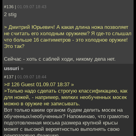
#136 |
01.09.07 18:43
2 stig
> Дмитрий Юрьевич! А какая длина ножа позволяет
не считать его холодным оружием? Я где-то слышал
что больше 16 сантиметров - это холодное оружие!
Это так?
Сейчас - хоть с саблей ходи, никому дела нет.
ussuri
»
#137 |
01.09.07 18:44
># 126 Guest 01.09.07 18:37 »
>Только надо сделать строгую классификацию, как
для ножей, - например, мелких необученных мосек
можно в оружие не записывать.
Вот только каким органом будем делить мосек на
обученных/необученных? Напоминаю, что грамотно
подготовленная моська размера крупной крысы
может с высокой вероятностью выполнять свою
одноразовую функцию.