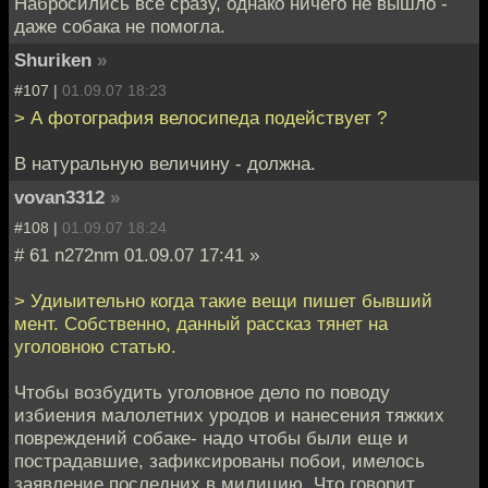
Набросились все сразу, однако ничего не вышло -
даже собака не помогла.
Shuriken
»
#107 |
01.09.07 18:23
> А фотография велосипеда подействует ?
В натуральную величину - должна.
vovan3312
»
#108 |
01.09.07 18:24
# 61 n272nm 01.09.07 17:41 »
> Удиыительно когда такие вещи пишет бывший
мент. Собственно, данный рассказ тянет на
уголовною статью.
Чтобы возбудить уголовное дело по поводу
избиения малолетних уродов и нанесения тяжких
повреждений собаке- надо чтобы были еще и
пострадавшие, зафиксированы побои, имелось
заявление последних в милицию. Что говорит