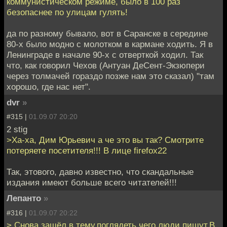
коммунистическом режиме, было в 100 раз
безопаснее по улицам гулять!
да по разному бывало, вот в Саранске в середине
80-х было модно с молотком в кармане ходить. Я в
Ленинграде в начале 90-х с отверткой ходил. Так
что, как говорил Чехов (Антуан ДеСент-Экзюпери
через толмачей гораздо позже нам это сказал) "там
хорошо, где нас нет".
dvr
»
#315 |
01.09.07 20:20
2 stig
>Ха-ха, Дим Юрьевич а че это вы так? Смотрите
потеряете посетителя!!! В лице firefox22
Так, этового, давно известно, что скандальные
издания имеют больше всего читателей!!!
Лепанто
»
#316 |
01.09.07 20:22
> Снова зашёл в тему,поглядеть чего люди пишут.В