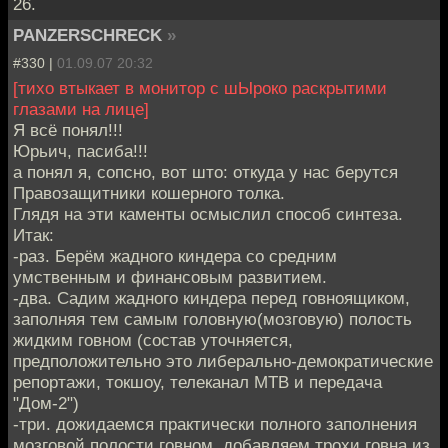
26.
PANZERSCHRECK
»
#330 |
01.09.07 20:32
[тихо втыкает в монитор с шЫроко раскрытими
глазами на лице]
Я всё понял!!!
Юрьич, пасиба!!!
а понял я, сопсно, вот што: откуда у нас берутся
Правозащитники кошерного толка.
Глядя на эти каменты осмыслил способ синтеза.
Итак:
-раз. Берём жадного киндера со средним
умственным и финансовым развитием.
-два. Садим жадного киндера перед говноящиком,
заполняя тем самым головную(мозговую) полость
жидким говном (состав уточняется,
предположительно это либерально-демократические
репортажи, токшоу, телеканал МТВ и передача
"Дом-2")
-три. дожидаемся практически полного заполнения
мозговой полости говном, добавляем трохи говна из