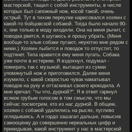
мастерской, тащил с собой инструменты, в числе
которых был сапожный нож, косой такой, очень
острый. Тут в тихом переулке нарисовался хозяин с
какой-то бойцовской собакой. Тогда было начало 90-
х, они только в моду входили. Она на меня рычит, с
поводка рвется, я шугаюсь и прошу убрать. (Меня
вообще-то злые собаки пугают, неуютно мне рядом с
ними.) Хозяин лыбится и поводок то отпустит, то
подтянет. Типа нравится ему меня пугать. Собака
уже почти в истерике. Я вздохнул, подумал -
помирать так с музыкой, вытащил из сумки
упомянутый нож и приготовился. Далее меня
изумило, с какой скоростью чувак наматывал
поводок на руку и оттаскивал своего крокодила. А
мне кричал: "ты что, дурной?". Я в ответ гаркнул
всякое грубым голосом в том смысле, что мы
сейчас посмотрим, кто из нас дурной. В общем,
хозяин с собакой удалились на рысях, пугливо
оглядываясь. А я гордо зашагал дальше, повысив
самооценку до совершенно нереальных цифр и
прикидывая, какой инструмент у нас в мастерской