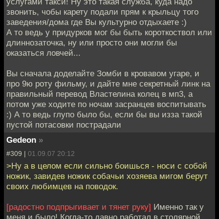
услугами такси! Ну это такая служба, куда надо
звонить, чобы карету подали прям к крыльцу того
заведения/дома где Вы культурно отдыхаете :)
А то ведь у придурков мог бы быть короткоствол или
длиннозаточка, ну или просто они могли бы
оказаться ловчей...
Вы сначала доделайте Зомби в кровавом угаре, и
про 9ю роту фильму, и дайте мне секретный линк на
правильный перевод Властелина колец в мп3, а
потом уже ходите по ночам засранцев воспитывать
:) А то ведь глупо было бы, если бы вы изза такой
пустой потасовки пострадали
Gedeon
»
#309 |
01.09.07 20:12
>Ну а в целом если сильно боишься - носи с собой
ножик, завидев ножик собачьи хозяева мигом берут
своих любимцев на поводок.
[радостно подпрыгивает и тянет руку]
Именно так у
меня и было! Когда-то давно работал в столярной