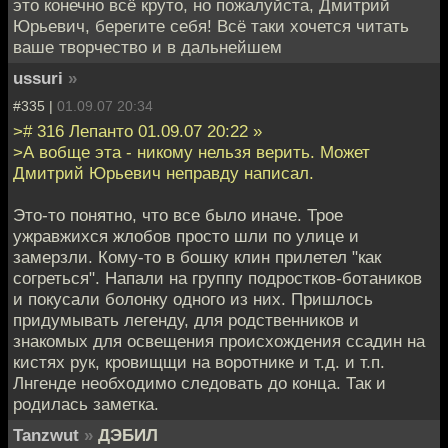
это конечно всё круто, но пожалуйста, Дмитрий
Юрьевич, берегите себя! Всё таки хочется читать
ваше творчество и в дальнейшем
ussuri
»
#335 |
01.09.07 20:34
># 316 Лепанто 01.09.07 20:22 »
>А вобще эта - никому нельзя верить. Может
Дмитрий Юрьевич неправду написал.
Это-то понятно, что все было иначе. Трое
ужравжихся жлобов просто шли по улице и
замерзли. Кому-то в бошку клин прилетел "как
согреться". Напали на группу подростков-ботаников
и покусали болонку одного из них. Пришлось
придумывать легенду, для родственников и
знакомых для освещения происхождения ссадин на
кистях рук, кровищщи на воротнике и т.д. и т.п.
Лнгенде необходимо следовать до конца. Так и
родилась заметка.
Tanzwut
»
ДЭБИЛ