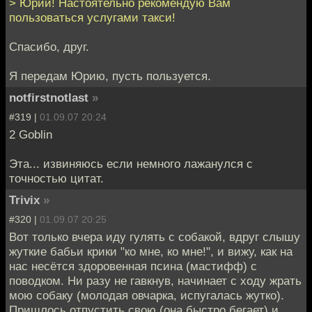
> Юрий! Настоятельно рекомендую Вам
пользоваться услугами такси!
Спасибо, друг.
Я передам Юрию, пусть пользуется.
notfirstnotlast
»
#319 |
01.09.07 20:24
2 Goblin
Эта... извиняюсь если немного лажанулся с
точностью цитат.
Trivix
»
#320 |
01.09.07 20:25
Вот только вчера иду гулять с собакой, вдруг слышу
жуткие бабьи крики "ко мне, ко мне!", и вижу, как на
нас несётся здоровенная псина (мастифф) с
поводком. Ни разу не гавкнув, начинает с ходу жрать
мою собаку (молодая овчарка, испугалась жутко).
Пришлось отпустить свою (она быстро бегает) и