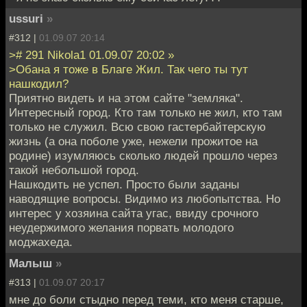
ussuri
»
#312 |
01.09.07 20:14
># 291 Nikola1 01.09.07 20:02 »
>Обана я тоже в Благе Жил. Так чего ты тут
нашкодил?
Приятно видеть и на этом сайте "земляка".
Интересный город. Кто там только не жил, кто там
только не служил. Всю свою гастербайтерскую
жизнь (а она поболе уже, нежели прожитое на
родине) изумляюсь сколько людей прошло через
такой небольшой город.
Нашкодить не успел. Просто были заданы
наводящие вопросы. Видимо из любопытства. Но
интерес у хозяина сайта угас, ввиду срочного
неудержимого желания порвать молодого
моджахеда.
Малыш
»
#313 |
01.09.07 20:17
мне до боли стыдно перед теми, кто меня старше,