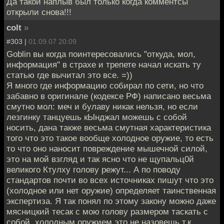
Да такой наплыв был только когда комментсы
открыли снова!!!
colt
»
#303 |
01.09.07 20:09
Goblin вы когда поинтересовались "откуда, мол,
информация" в страхе и трепете начал искать ту
статью где вычитал это все. =))
Я много где информацию собирал по сети, но что
забавно в оригинале (кодексе РФ) написано весьма
смутно мол: меч и булаву никак нельзя, но если
лезгинку танцуешь кЫнджал можешь с собой
носить, дана также весьма смутная характеристика
того что это такое вообще холодное оружие, то есть
то что оно наносит повреждение мышечной силой,
это на мой взгляд и так ясно что не щупальц0й
великого Ктулху голову режут... А по поводу
стандартов почти во всех источниках пишут что это
(холодное или нет оружие) определяет таинственная
экспертиза. Я так понял по этому закону можно даже
мясницкий тесак с мою голову размером таскать с
собой, холодным оружием это не назовешь т.к.