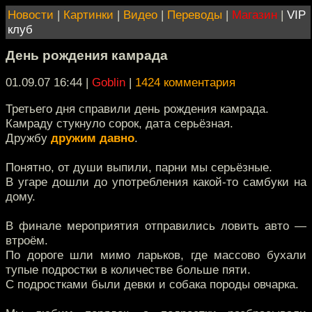
Новости
|
Картинки
|
Видео
|
Переводы
|
Магазин
|
VIP
клуб
День рождения камрада
01.09.07 16:44
|
Goblin
|
1424 комментария
Третьего дня справили день рождения камрада.
Камраду стукнуло сорок, дата серьёзная.
Дружбу
дружим давно
.
Понятно, от души выпили, парни мы серьёзные.
В угаре дошли до употребления какой-то самбуки на
дому.
В финале мероприятия отправились ловить авто —
втроём.
По дороге шли мимо ларьков, где массово бухали
тупые подростки в количестве больше пяти.
С подростками были девки и собака породы овчарка.