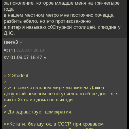
за поколение, которое младше меня на три-четыре
года
в нашем местном метро мне постоянно хочецца
разбить ебало. но это противозаконно
а питер я называю c00lтурной столицей, спиздив у
Д.Ю,
tserv3
»
#314 |
01.09.07 20:19
sv 01.09.07 18:47 »
> 2 Student
>
> > в замечательном мире мы живём.Даже с
девушкой вечером не погуляешь,чтоб не дое...лся
никто.Хоть из дома не выходи.
>
> Да здравствует демократия.
>>Кстати, без шуток, в СССР, при кровавом