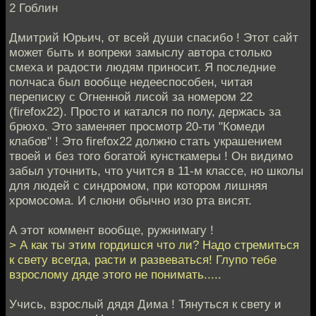
2 Гоблин
Дмитрий Юрьич, от всей души спасибо ! Этот сайт
может быть и вопреки замыслу автора столько
смеха и радости людям приносит. Я последние
полчаса был вообще недееспособен, читая
переписку с Огненной лисой за номером 22
(firefox22). Просто и катался по полу, держась за
брюхо. Это заменяет просмотр 20-ти "Комеди
клабов" ! Это firefox22 должно стать украшением
твоей и без того богатой кунсткамеры ! Он видимо
забыл уточнить, что учится в 11-м классе, но школы
для людей с синдромом, при котором лишняя
хромосома. И слюни обычно изо рта висят.
А этот коммент вообще, ружнимагу !
> А как ты этим гордишся что ли? Надо стремиться
к свету всегда, расти и развеваться! Глупо тебе
взрослому дяде этого не понимать.....
Учись, взрослый дядя Дима ! Тянуться к свету и