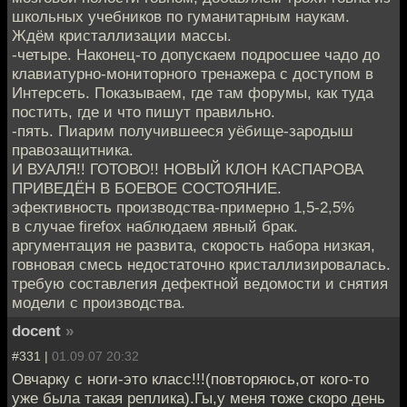
школьных учебников по гуманитарным наукам.
Ждём кристаллизации массы.
-четыре. Наконец-то допускаем подросшее чадо до
клавиатурно-мониторного тренажера с доступом в
Интерсеть. Показываем, где там форумы, как туда
постить, где и что пишут правильно.
-пять. Пиарим получившееся уёбище-зародыш
правозащитника.
И ВУАЛЯ!! ГОТОВО!! НОВЫЙ КЛОН КАСПАРОВА
ПРИВЕДЁН В БОЕВОЕ СОСТОЯНИЕ.
эфективность производства-примерно 1,5-2,5%
в случае firefox наблюдаем явный брак.
аргументация не развита, скорость набора низкая,
говновая смесь недостаточно кристаллизировалась.
требую составлегия дефектной ведомости и снятия
модели с производства.
docent
»
#331 |
01.09.07 20:32
Овчарку с ноги-это класс!!!(повторяюсь,от кого-то
уже была такая реплика).Гы,у меня тоже скоро день