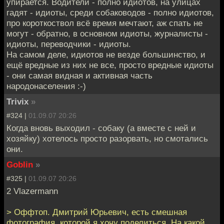
упирается. Водители - полно идиотов, на улицах
гадят - идиоты, среди собаководов - полно идиотов,
про короткоствол всё время мечтают, аж спать не
могут - обратно, в основном идиоты, журналисты -
идиоты, переводчики - идиоты.
На самом деле, идиотов не везде большинство, и
ещё вредные из них не все, просто вредные идиоты
- они самая видная и активная часть
народонаселения :-)
Trivix
»
#324 |
01.09.07 20:26
Когда вновь выходил - собаку (а вместе с ней и
хозяйку) хотелось просто разорвать, но смотались
они.
Goblin
»
#325 |
01.09.07 20:26
2 Vlazermann
> Оффтоп. Дмитрий Юрьевич, есть смешная
фотография, которой я хочу поделиться. На какой