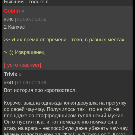
Бывший - только я.
Goblin
»
#340 |
01.09.07 20:36
2 Калхас
>> Я их время от времени - тово, в разных местах.
> :)) Извращенец
[густо краснеет]
Trivix
»
#341 |
01.09.07 20:36
Вот история про короткоствол.
Короче, вышла однажды юная девушка на прогулку
со своей чау-чау. Получилось так, что на той же
площадке со стаффордширом гулял некий мужик.
Он отпустил пса, и тот немедленно помчался в
атаку на врага - неспособную даже убежать чау-чау.
Мужик радостно кричал "Фас!" и "Сожри её!". Когда