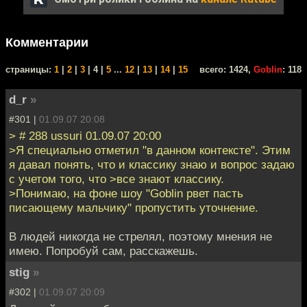
Комментарии
cтраницы:
1
|
2
|
3
| 4 |
5
...
12
|
13
|
14
|
15
всего: 1424,
Goblin
: 118
d_r
»
#301 |
01.09.07 20:08
> # 288 ussuri 01.09.07 20:00
>Я специально отметил "в данном контексте". Этим
я давал понять, что и классику знаю и вопрос задаю
с учетом того, что >все знают классику.
>Понимаю, на фоне шоу "Goblin рвет пасть
писающему мальчику" пропустить уточнение.
В людей никогда не стрелял, поэтому мнения не
имею. Попробуй сам, расскажешь.
stig
»
#302 |
01.09.07 20:09