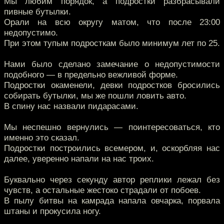
Мы любим порядок, а подростки разбрасывали
пивные бутылки.
Орали на всю округу матом, что после 23:00
недопустимо.
При этом тупым подросткам было минимум лет по 25.
Нами было сделано замечание о недопустимости
подобного — в предельно вежливой форме.
Подростки окаменели, девки подростков бросились
собирать бутылки, мы же пошли ловить авто.
В спину нас назвали пидарасами.
Мы неспешно вернулись — поинтересоваться, кто
именно это сказал.
Подростки построились всемером, и, оскорбляя нас
далее, уверенно напали на нас троих.
Буквально через секунду автор реплики лежал без
чувств, а остальные жестоко страдали от побоев.
В пылу битвы на камрада напала овчарка, порвала
штаны и прокусила ногу.