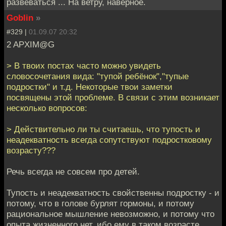
развеваться ... На ветру, наверное.
Goblin
»
#329 |
01.09.07 20:32
2 APXIM@G
> В твоих постах часто можно увидеть
словосочетания вида: "тупой ребёнок","тупые
подростки" и т.д. Некоторые твои заметки
посвящены этой проблеме. В связи с этим возникает
несколько вопросов:
> Действительно ли ты считаешь, что тупость и
неадекватность всегда сопутствуют подростковому
возрасту???
Речь всегда не совсем про детей.
Тупость и неадекватность свойственны подростку - и
потому, что в голове бурлят гормоны, и потому
рациональное мышление невозможно, и потому что
опыта жизненного нет, ибо ему в таком возрасте