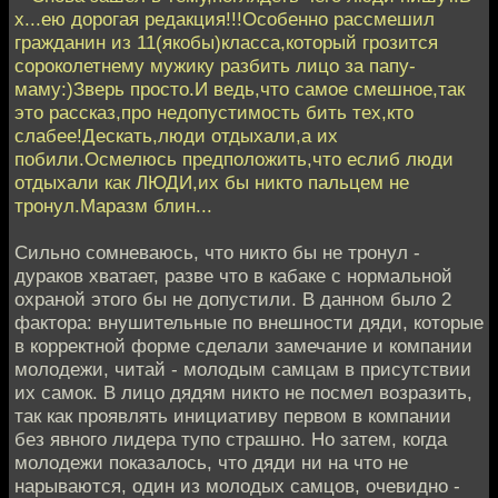
х...ею дорогая редакция!!!Особенно рассмешил
гражданин из 11(якобы)класса,который грозится
сороколетнему мужику разбить лицо за папу-
маму:)Зверь просто.И ведь,что самое смешное,так
это рассказ,про недопустимость бить тех,кто
слабее!Дескать,люди отдыхали,а их
побили.Осмелюсь предположить,что еслиб люди
отдыхали как ЛЮДИ,их бы никто пальцем не
тронул.Маразм блин...
Сильно сомневаюсь, что никто бы не тронул -
дураков хватает, разве что в кабаке с нормальной
охраной этого бы не допустили. В данном было 2
фактора: внушительные по внешности дяди, которые
в корректной форме сделали замечание и компании
молодежи, читай - молодым самцам в присутствии
их самок. В лицо дядям никто не посмел возразить,
так как проявлять инициативу первом в компании
без явного лидера тупо страшно. Но затем, когда
молодежи показалось, что дяди ни на что не
нарываются, один из молодых самцов, очевидно -