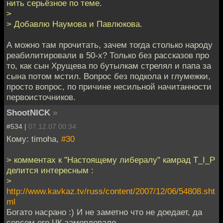
нить серьёзное по теме.
>
> Добавлю Наумова и Павлюкова.
А можно там прочитать, зачем тогда столько народу
реабилитировали в 50-х? Только без рассказов про
то, как сын Хрущева по бутылкам стрелял и папа за
сына потом мстил. Вопрос без подкола и глумежки,
просто вопрос, по причине несильной начитанности
первоисточников.
ShootNICK
»
#534 |
07.12.07 00:34
Кому: timoha,
#30
> комментах к "Настоящему либералу" камрад T_I_P
делится интересным :
>
http://www.kavkaz.tv/russ/content/2007/12/06/54808.sht
ml
Богато насрано :) И не заметно что не доедает, да
совсем его ЧК замордовало.