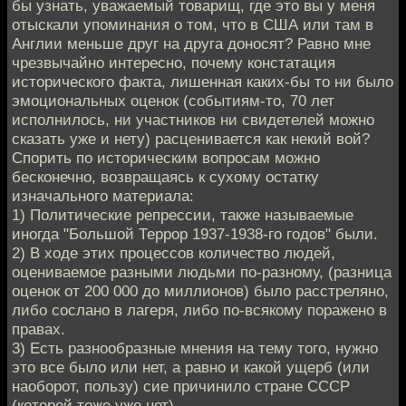
бы узнать, уважаемый товарищ, где это вы у меня
отыскали упоминания о том, что в США или там в
Англии меньше друг на друга доносят? Равно мне
чрезвычайно интересно, почему констатация
исторического факта, лишенная каких-бы то ни было
эмоциональных оценок (событиям-то, 70 лет
исполнилось, ни участников ни свидетелей можно
сказать уже и нету) расценивается как некий вой?
Спорить по историческим вопросам можно
бесконечно, возвращаясь к сухому остатку
изначального материала:
1) Политические репрессии, также называемые
иногда "Большой Террор 1937-1938-го годов" были.
2) В ходе этих процессов количество людей,
оцениваемое разными людьми по-разному, (разница
оценок от 200 000 до миллионов) было расстреляно,
либо сослано в лагеря, либо по-всякому поражено в
правах.
3) Есть разнообразные мнения на тему того, нужно
это все было или нет, а равно и какой ущерб (или
наоборот, пользу) сие причинило стране СССР
(которой тоже уже нет).