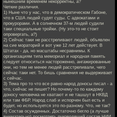
нынешним временем некорректны, а?
Четкие различия.
1) Ныне что у нас, что в демократическом Габоне,
что в США людей судят суды. С адвокатами и
прокурорами. А в солнечном 37-м людей судили
таки специальные тройки. (Ну это-то не стоит
опровергать, а?)
2) Сейчас таки не расстреливают людей, объявлен
на сие мораторий и вот уже 12 лет действует. В
Штатах - да, но масштабы несравнимы. К
организациям типа мемориал и народная память
следует относиться настороженно, ангажированные
они, но тем не менее людей расстреливали, чего
сейчас таки нет. То бишь сравнения не выдерживает
с сейчас.
3) Тема про то что все равно народ доносы писал - а
что, сейчас не пишет? Но почему-то по каждому
доносу человечка не хватают и не ташшут в НКВД
или там ФБР. Народ слаб и испорчен был есть и
будет, но используется это по-разному. Что, не так?
4) Состав осужденных. Достаточно бегло (а лучше
внимательно) посмотреть руководящий состав НИИ,