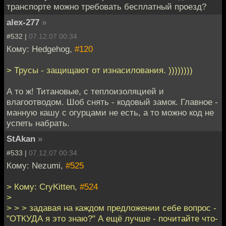
транспорте можно требовать бесплатный проезд?
alex-277
»
#532 |
07.12.07 00:34
Кому: Hedgehog,
#120
> Трусы - защищают от изнасилования. ))))))))
А то ж! Титановые, с теплоизоляцией и
влагоотводом. Шоб снять - кодовый замок. Главное -
манную кашу с огурцами не есть, а то можно код не
успеть набрать.
StAkan
»
#533 |
07.12.07 00:34
Кому: Nezumi,
#525
> Кому: CryKitten,
#524
>
> > > задавая на каждом предложении себе вопрос -
"ОТКУДА я это знаю?" А ещё лучше - почитайте что-