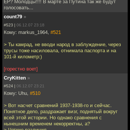
ЕР? Молодцы!!!! В марте за Путина так же будут
голосовать...
count79
»
#523 |
06.12.07 23:18
Кому: markus_1964,
#521
> Ты камрад, не вводи народ в заблуждение, через
трусы тоже насиловала, отнимала паспорта и на
101-й километр:)
[горестно воет]
CryKitten
»
#524 |
06.12.07 23:21
Кому: Uhu,
#510
> Вот насчет сравнений 1937-1938-го и сейчас.
Понятное дело, раздражает визг, поднятый вокруг
всей этой истории. Но однако сравнения с
нынешним временем некорректны, а?
> Четкие различия.