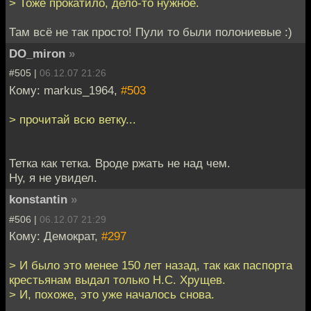
> Тоже прокатило, дело-то нужное.
Там всё не так просто! Пули то были полониевые :)
DO_miron
»
#505 |
06.12.07 21:26
Кому: markus_1964,
#503
> прочитай всю ветку...
Тетка как тетка. Вроде ржать не над чем.
Ну, я не увидел.
konstantin
»
#506 |
06.12.07 21:29
Кому: Демократ,
#297
> И было это менее 150 лет назад, так как паспорта
крестьянам выдал только Н.С. Хрущев.
> И, похоже, это уже началось снова.