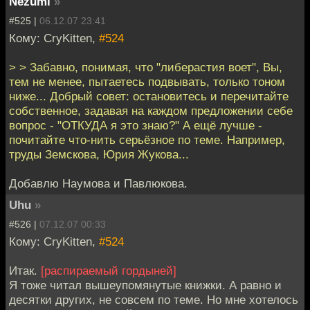
Nezumi
»
#525 |
06.12.07 23:41
Кому: CryKitten,
#524
> > Забавно, понимая, что "либерастия воет", Вы,
тем не менее, пытаетесь подвывать, только тоном
ниже... Добрый совет: остановитесь и перечитайте
собственное, задавая на каждом предложении себе
вопрос - "ОТКУДА я это знаю?" А ещё лучше -
почитайте что-нить серьёзное по теме. Например,
труды Земскова, Юрия Жукова...
Добавлю Наумова и Павлюкова.
Uhu
»
#526 |
07.12.07 00:33
Кому: CryKitten,
#524
Итак.
[распираемый гордыней]
Я тоже читал вышеупомянутые книжки. А равно и
десятки других, не совсем по теме. Но мне хотелось