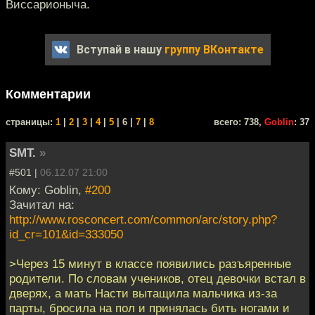
Виссарионыча.
Вступай в нашу
группу ВКонтакте
Комментарии
cтраницы:
1
|
2
|
3
|
4
|
5
| 6 |
7
|
8
всего: 738,
Goblin
: 37
SMT.
»
#501 |
06.12.07 21:00
Кому: Goblin,
#200
Зачитал на:
http://www.rosconcert.com/common/arc/story.php?
id_cr=101&id=333050
>Через 15 минут в классе появились разъяренные
родители. По словам учеников, отец девочки встал в
дверях, а мать Насти вытащила мальчика из-за
парты, бросила на пол и принялась бить ногами и