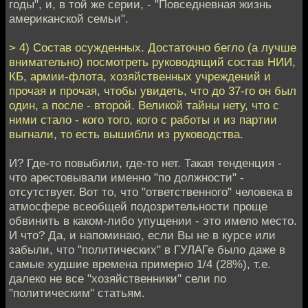
годы", и, в той же серии, - "Повседневная жизнь
американской семьи".
> 4) Состав осужденных. Достаточно бегло (а лучше
внимательно) посмотреть руководящий состав НИИ,
КБ, армии-флота, хозяйственных учреждений и
прочая и прочая, чтобы увидеть, что до 37-го он был
один, а после - второй. Великой тайны нету, что с
ними стало - кого того, кого с работы и из партии
выгнали, то есть вышибли из руководства.
И? Где-то повыбили, где-то нет. Такая тенденция -
что арестовывали именно "по должности" -
отсутствует. Вот то, что "ответственного" человека в
атмосфере всеобщей подозрительности проще
обвинить в каком-либо упущении - это имело место.
И что? Да, и напоминаю, если Вы не в курсе или
забыли, что "политических" в ГУЛАГе было даже в
самые худшие времена примерно 1/4 (28%), т.е.
далеко не все "хозяйственники" сели по
"политическим" статьям.