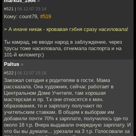
markus_1964
»
#521 |
06.12.07 23:14
Кому: count79,
#519
> А иначе никак - кровавая гэбня сразу насиловала!
Ты камрад, не вводи народ в заблуждение, через
трусы тоже насиловала, отнимала паспорта и на
101-й километр:)
Paltus
»
#522 |
06.12.07 23:16
Заезжал сегодня к родителям в гости. Мама
рассказала. Она художник, сейчас работает в
Центральном Доме Учителя, там хорошая
мастерская и пр. Т.к они относятся к мин.
образования, то и зарплату получают по
учительским ставкам. В общем к выборам им
добавили почти 70% к зарплате, получилось где-то
около 18 т.р. Вчера выдавали очередную зарплату. И
что бы вы думали... урезали на 3 т.р. Голосовали за