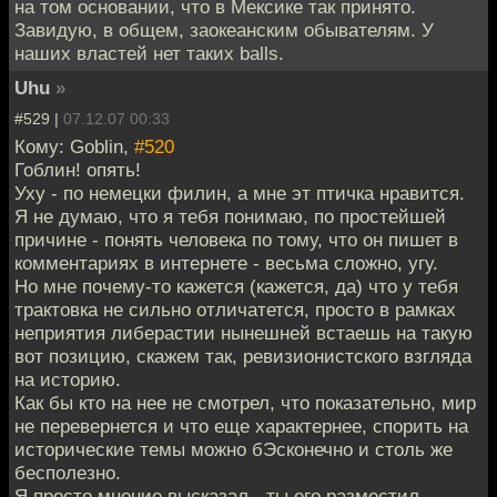
на том основании, что в Мексике так принято.
Завидую, в общем, заокеанским обывателям. У
наших властей нет таких balls.
Uhu
»
#529 |
07.12.07 00:33
Кому: Goblin,
#520
Гоблин! опять!
Уху - по немецки филин, а мне эт птичка нравится.
Я не думаю, что я тебя понимаю, по простейшей
причине - понять человека по тому, что он пишет в
комментариях в интернете - весьма сложно, угу.
Но мне почему-то кажется (кажется, да) что у тебя
трактовка не сильно отличатется, просто в рамках
неприятия либерастии нынешней встаешь на такую
вот позицию, скажем так, ревизионистского взгляда
на историю.
Как бы кто на нее не смотрел, что показательно, мир
не перевернется и что еще характернее, спорить на
исторические темы можно бЭсконечно и столь же
бесполезно.
Я просто мнение высказал - ты его разместил.