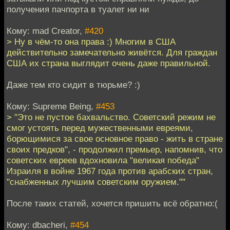
получения пачпорта в туалет ни ни
Кому: mad Creator,
#420
> Ну в чём-то она права :) Многим в США
действительно замечательно живётся. Для граждан
США их страна выглядит очень даже правильной.
Даже тем кто сидит в тюрьме? :)
Кому: Supreme Being,
#453
> "Это не пустое бахвальство. Советский режим не
смог устоять перед мужественными евреями,
борющимися за свое основное право - жить в стране
своих предков", - продолжил премьер, напомнив, что
советских евреев вдохновила "великая победа"
Израиля в войне 1967 года против арабских стран,
"снабженных лучшим советским оружием.""
После таких статей, хочется пришить всё обратно:(
Кому: dbacheri,
#454