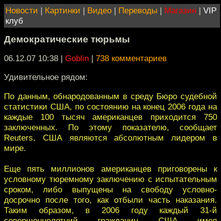
Новости
|
Картинки
|
Видео
|
Переводы
|
Магазин
|
VIP
клуб
Демократические тюрьмы
06.12.07 10:38
|
Goblin
|
738 комментариев
Удивительное рядом:
По данным, обнародованным в среду Бюро судебной
статистики США, по состоянию на конец 2006 года на
каждые 100 тысяч американцев приходится 750
заключенных. По этому показателю, сообщает
Reuters, США являются абсолютным лидером в
мире.
Еще пять миллионов американцев приговорены к
условному тюремному заключению с испытательным
сроком, либо выпущены на свободу условно-
досрочно после того, как отбыли часть наказания.
Таким образом, в 2006 году каждый 31-й
совершеннолетний гражданин США имел