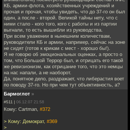
КБ, армии-флота, хозяйственных учреждений и
прочая и прочая, чтобы увидеть, что до 37-го он был
один, а после - второй. Великой тайны нету, что с
ними стало - кого того, кого с работы и из партии
выгнали, то есть вышибли из руководства.
При всем уважении в нынешним количествам,
руководители КБ и армии, например, сейчас на зоне
не сидят (готов к крикам с мест - хорошо бы!).
Я не говорю об эмоциональных оценках, а просто о
том, что Большой Террор был, и отрицать его такой
же ревизионизм, как отрицание того, что это немцы
на нас напали, а не наоборот.
Да, понятное дело, раздражает, что либерастия воет
по поводу 37-го. Но при чем тут объективность, а?
Бармоглот
»
#511 |
06.12.07 21:58
Кому: Cartman,
#372
> Кому: Демократ,
#369
>