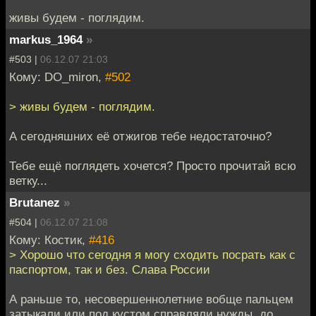
живы будем - поглядим.
markus_1964
»
#503 |
06.12.07 21:03
Кому: DO_miron,
#502
> живы будем - поглядим.
А сегодняшних её отжигов тебе недостаточно?
Тебе ещё поглядеть хочется? Просто прочитай всю
ветку...
Brutanez
»
#504 |
06.12.07 21:08
Кому: Костик,
#416
> Хорошо что сегодня я могу сходить посрать как с
паспортом, так и без. Слава России
А раньше то, несовершеннолетние вобще пальцем
затыкали или под кустом справляли нужды, до