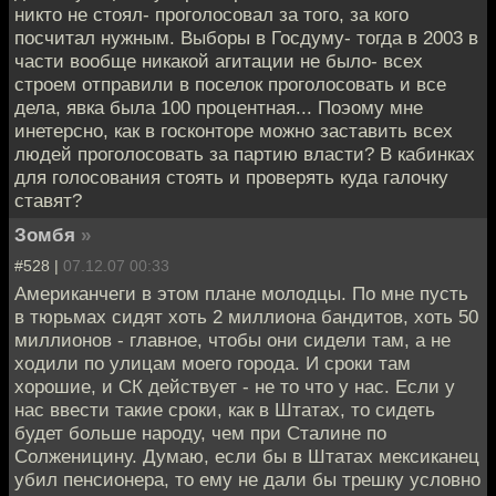
никто не стоял- проголосовал за того, за кого
посчитал нужным. Выборы в Госдуму- тогда в 2003 в
части вообще никакой агитации не было- всех
строем отправили в поселок проголосовать и все
дела, явка была 100 процентная... Поэому мне
инетерсно, как в госконторе можно заставить всех
людей проголосовать за партию власти? В кабинках
для голосования стоять и проверять куда галочку
ставят?
Зомбя
»
#528 |
07.12.07 00:33
Американчеги в этом плане молодцы. По мне пусть
в тюрьмах сидят хоть 2 миллиона бандитов, хоть 50
миллионов - главное, чтобы они сидели там, а не
ходили по улицам моего города. И сроки там
хорошие, и СК действует - не то что у нас. Если у
нас ввести такие сроки, как в Штатах, то сидеть
будет больше народу, чем при Сталине по
Солженицину. Думаю, если бы в Штатах мексиканец
убил пенсионера, то ему не дали бы трешку условно