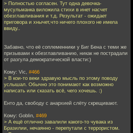
> Полностью согласен. Тут одна девочка-
мусульманка виложила стихи в инет насчет
обезглавливания и т.д. Результат - ожидает
приговора и хнычет,что ничего плохого не имела
ввиду..
Забавно, что её соплеменники у Биг Бена с теми же
призывами к обезглавливанию, никак не пострадали
от разгула демократической власти:)
Кому: Vic,
#466
> В кои-то веки здравую мысль по этому поводу
услышал. Обычно это понимают как возможно
написать или сказать всё, чего хочешь. :)
Енто да, свободу с анархией слёту скрещивают.
Кому: Goblin,
#469
> А ещё отлично завалили какого-то чувака из
Бразилии, нечаянно - перепутали с террористом.