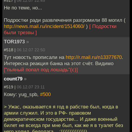
#517 |
06.12.07 22:45
Не по теме, но...
Подростки ради развлечения разгромили 88 могил (
http://news.mail.ru/incident/1514060/
)
[ Подростки
были трезвы ]
TOR1973
»
#518 |
06.12.07 22:50
Тут новость прописали на
http://r.mail.ru/n13377670
.
Интересна реакция банка на этот счёт. Видимо
["пьяный попал под лошадь"(с)]
count79
»
#519 |
06.12.07 23:11
Кому: yug_spb,
#500
> Ужас, оказывается я год в рабстве был, когда в
армии служил. И это в РФ- правовом
демократическом государстве... И даже военный
билет не всегда при мне был, как же я в туалет без
него ходил, бедолага... :)))))))))))))))