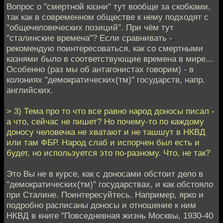
Вопрос о "смертной казни" тут вообще за скобками,
так как в современном обществе к нему подходят с
"общечеловеческих позиций". При чём тут
"сталинские времена"? Если сравнивать -
рекомендую поинтересоваться, как со смертными
казнями было в соответствующие времена в мире...
Особенно (раз мы об антагонистах говорим) - в
колониях "демократических(тм)" государств, напр.
английских.
> 3) Тема про то что все равно народ доносы писал -
а что, сейчас не пишет? Но почему-то по каждому
доносу человечка не хватают и не ташшут в НКВД
или там ФБР. Народ слаб и испорчен был есть и
будет, но используется это по-разному. Что, не так?
Это Вы не в курсе, как с доносами обстоит дело в
"демократических(тм)" государствах, и как обстояло
при Сталине. Поинтересуйтесь. Например, ярко и
подробно расписаны доносы и отношение к ним
НКВД в книге "Повседневная жизнь Москвы, 1930-40