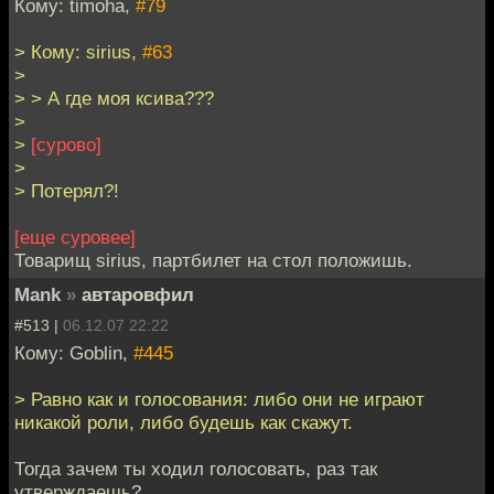
Кому: timoha,
#79
> Кому: sirius,
#63
>
> > А где моя ксива???
>
>
[сурово]
>
> Потерял?!
[еще суровее]
Товарищ sirius, партбилет на стол положишь.
Mank
»
автаровфил
#513 |
06.12.07 22:22
Кому: Goblin,
#445
> Равно как и голосования: либо они не играют
никакой роли, либо будешь как скажут.
Тогда зачем ты ходил голосовать, раз так
утверждаешь?