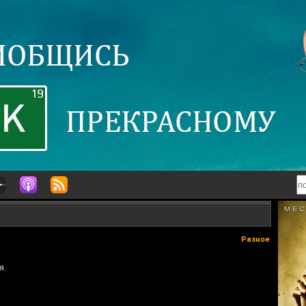
Разное
я.