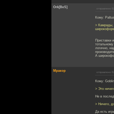
Ork[BoS]
отправлено 02
Кому: Paltu
> Камрады,
широкоформ
Приставки и
тотальному 
логично, на
производите
А широкофор
Мракор
отправлено 02
Кому: Gobli
> Это ничег
Не в после
> Ничего, д
Да есть игр