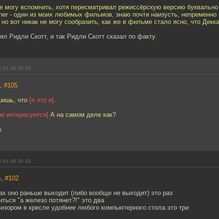
не могу вспомнить, хотя пересматривал режиссёрскую версию буквально
ner - один из моих любимых фильмов, знаю почти наизусть, непременно
ut, но вот никак не могу сообразить, как же в фильме стало ясно, что Декк
нял Ридли Скотт, и так Ридли Скотт сказал по факту.
.01.08 20:32
t,
#105
шишь, что
[я это я]
.
о интересуется]
А на самом деле как?
.
.01.08 20:33
s,
#102
ах оно раньше выходит (либо вообще не выходит) это раз
иться "а железо потянет?!" это два
изором в кресле удобнее любого компьютерного стола это три