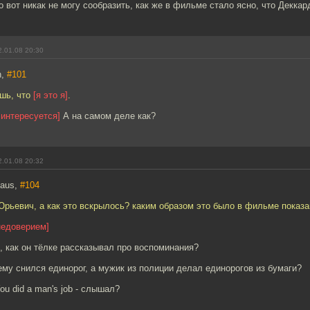
, но вот никак не могу сообразить, как же в фильме стало ясно, что Деккар
.01.08 20:30
n,
#101
ишь, что
[я это я]
.
интересуется]
А на самом деле как?
.01.08 20:32
maus,
#104
рьевич, а как это вскрылось? каким образом это было в фильме показа
недоверием]
 как он тёлке рассказывал про воспоминания?
ему снился единорог, а мужик из полиции делал единорогов из бумаги?
ou did a man's job - слышал?