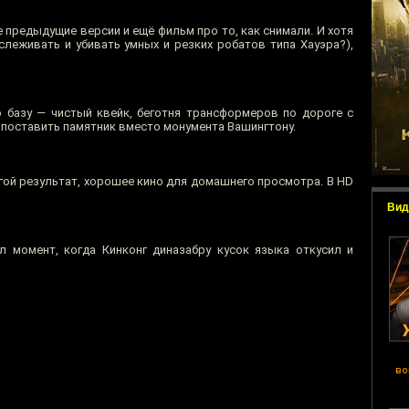
 предыдущие версии и ещё фильм про то, как снимали. И хотя
еживать и убивать умных и резких робатов типа Хауэра?),
 базу — чистый квейк, беготня трансформеров по дороге с
 поставить памятник вместо монумента Вашингтону.
угой результат, хорошее кино для домашнего просмотра. В HD
Вид
л момент, когда Кинконг диназабру кусок языка откусил и
во