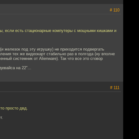
# 110
сы, если есть стационарные компутеры с мощными кишками и
(и железок под эту игрушку) не приходится подвергать
ления тех же видеокарт стабильно раз в полгода (ну вполне
нный системник от Alienware). Так что все это сговор
евайса на 22"...
# 111
то просто двд.
т.