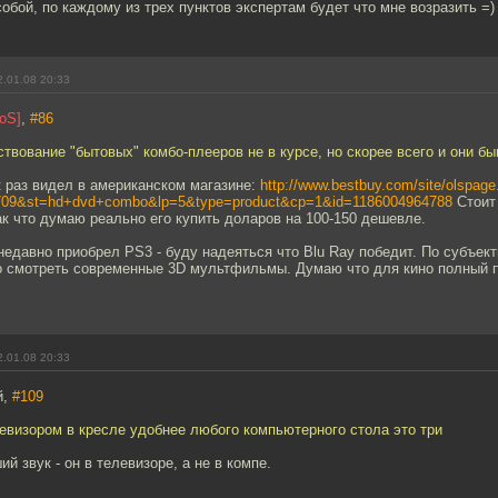
собой, по каждому из трех пунктов экспертам будет что мне возразить =)
.01.08 20:33
oS]
,
#86
твование "бытовых" комбо-плееров не в курсе, но скорее всего и они бы
 раз видел в американском магазине:
http://www.bestbuy.com/site/olspage
709&st=hd+dvd+combo&lp=5&type=product&cp=1&id=1186004964788
Стоит 
к что думаю реально его купить доларов на 100-150 дешевле.
недавно приобрел PS3 - буду надеяться что Blu Ray победит. По субъе
о смотреть современные 3D мультфильмы. Думаю что для кино полный п
.01.08 20:33
й,
#109
евизором в кресле удобнее любого компьютерного стола это три
й звук - он в телевизоре, а не в компе.