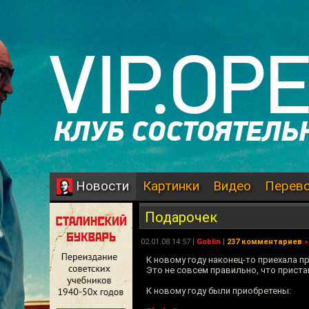
Картинки
Видео
Перев
Новости
Подарочек
02.01.08 14:57 |
Goblin
|
237 комментариев
»
К новому году наконец-то приехала п
Это не совсем правильно, что приста
К новому году были приобретены: