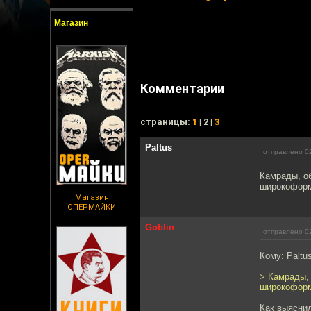
Магазин
Комментарии
cтраницы:
1
| 2 |
3
Paltus
отправлено 02
Камрады, о
широкоформ
Магазин
ОПЕРМАЙКИ
Goblin
отправлено 02
Кому: Paltu
> Камрады,
широкоформ
Как выяснил