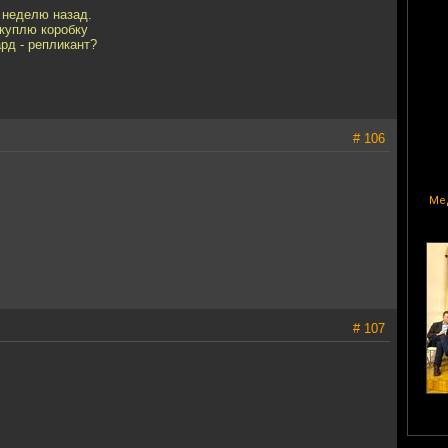
 неделю назад.
 куплю коробку
ард - репликант?
# 106
Мед
# 107