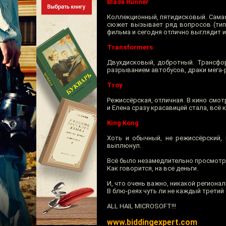
Blade Runner
Коллекционный, пятидисковый. Cамая 
сюжет вызывает ряд вопросов (типа
фильма и сегодня отлично выглядит и
Transformers
Двухдисковый, добротный. Трансфор
разрыванием автобусов, драки мега-
Troy
Режиссёрская, отличная. В кино смот
и Елена сразу красавицей стала, всё 
King Kong
Хоть и обычный, не режиссёрский,
выплюнул.
Всё было незамедлительно просмотр
Как говорится, на все деньги.
И, что очень важно, никакой региона
В блю-реях чуть ли не каждый третий 
ALL HAIL MICROSOFT!!!
www.biddingexpert.com