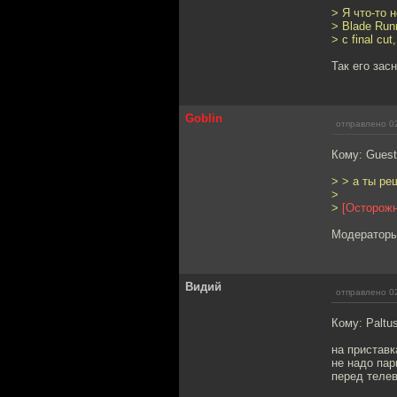
> Я что-то 
> Blade Run
> с final c
Так его зас
Goblin
отправлено 02
Кому: Gues
> > а ты ре
>
>
[Осторожн
Модераторы
Видий
отправлено 02
Кому: Paltu
на приставк
не надо пар
перед телев