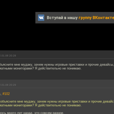
Вступай в нашу
группу ВКонтакт
.01.08 20:28
бъясните мне мудаку, зачем нужны игровые приставки и прочие девайсы
атными мониторами? Я действительно не понимаю.
.01.08 20:29
s,
#102
 объясните мне мудаку, зачем нужны игровые приставки и прочие девай
атными мониторами? Я действительно не понимаю.
ось много лет назад, это совсем разное.