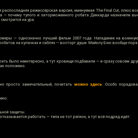
распоследняя режиссёрская версия, именуемая The Final Cut, плюс все
 — почему тупого и заторможенного робата Деккарда назначили высл
 смотрится на ура.
меры — однозначно лучший фильм 2007 года. Нападение на военную
робатов на кулачках и саблях — восторг души. Майклу Бэю вообще пора
реть было неинтересно, а тут кровищи подбавили — и сразу совсем др
как положено.
 но просто замечательный, почитать
можно здесь
. Особо порадова
ено.
льной защиты.
отказывается работать — типа не тот регион, а тут всё подряд идёт.