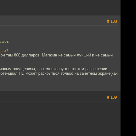
# 108
вают.
.jsp?
он там 800 долларов. Магазин не самый лучший и не самый
ктивным ощущениям, по телевизору в высоком разрешении
отенциал HD может раскрыться только на зачетном экране(как
# 109