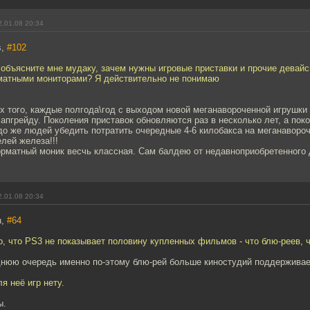
.01.08 20:34
s,
#102
 объясните мне мудаку, зачем нужны игровые приставки и прочие девай
атными мониторами? Я действительно не понимаю
х того, каждые полгода\год с выходом новой меганавороченной игрушки 
апгрейду. Поколения приставок обновляются раз в несколько лет, а поко
до же людей убедить потратить очередные 4-6 килобакса на меганавороче
лей железа!!!
матный моник весчь классная. Сам балдею от недавноприобретенного д
.01.08 20:34
n,
#64
о, что PS3 не показывает половину купленных фильмов - что блю-реев, ч
днюю очередь именно по-этому блю-рей больше киностудий поддерживае
ля неё игр нету.
ы.