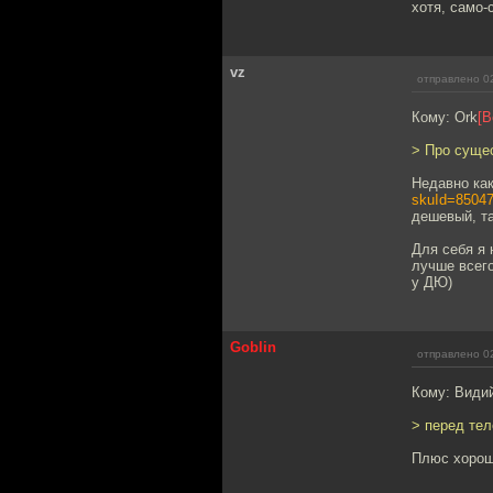
хотя, само-
vz
отправлено 02
Кому: Ork
[B
> Про сущес
Недавно как
skuId=8504
дешевый, та
Для себя я 
лучше всег
у ДЮ)
Goblin
отправлено 02
Кому: Види
> перед тел
Плюс хороши