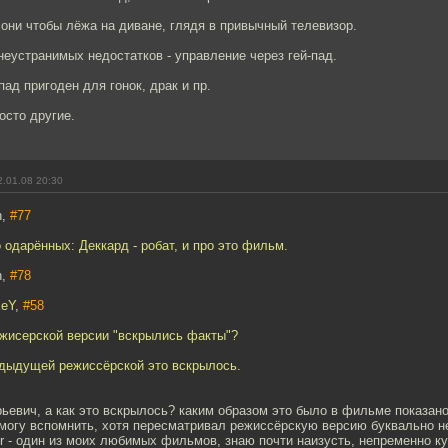
 они чтобы лёжа на диване, глядя в привычный телевизор.
еустранимых недостатков - управление через гей-пад.
пад пригоден для гонок, драк и пр.
осто другие.
.01.08 20:30
n,
#77
 одарённых: Деккард - робат, и про это фильм.
n,
#78
KeY,
#58
ежисерской версии "вскрылись факты"?
едыдущей режиссёрской это вскрылось.
евич, а как это вскрылось? каким образом это было в фильме показан
 могу вспомнить, хотя пересматривал режиссёрскую версию буквально н
r - один из моих любимых фильмов, знаю почти наизусть, непременно к