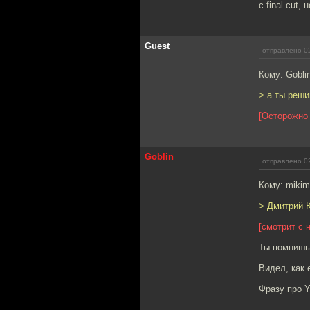
с final cut
Guest
отправлено 02
Кому: Gobli
> а ты реш
[Осторожно 
Goblin
отправлено 02
Кому: miki
> Дмитрий Ю
[смотрит с 
Ты помнишь,
Видел, как 
Фразу про Y