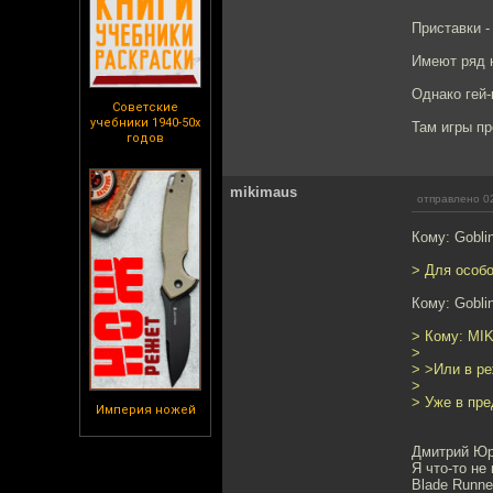
Приставки -
Имеют ряд н
Однако гей-
Советские
учебники 1940-50х
Там игры пр
годов
mikimaus
отправлено 02
Кому: Gobli
> Для особо
Кому: Gobli
> Кому: MI
>
> >Или в р
>
> Уже в пр
Империя ножей
Дмитрий Юрь
Я что-то не
Blade Runne