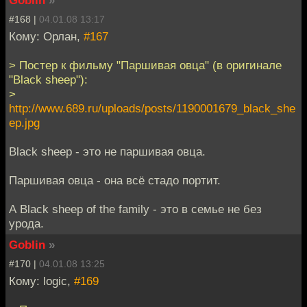
Goblin
»
#168 |
04.01.08 13:17
Кому: Орлан,
#167
> Постер к фильму "Паршивая овца" (в оригинале
"Black sheep"):
>
http://www.689.ru/uploads/posts/1190001679_black_she
ep.jpg
Black sheep - это не паршивая овца.
Паршивая овца - она всё стадо портит.
А Black sheep of the family - это в семье не без
урода.
Goblin
»
#170 |
04.01.08 13:25
Кому: logic,
#169