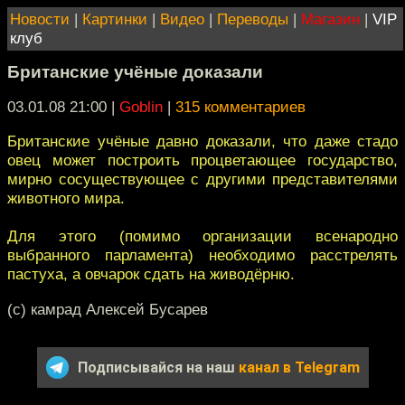
Новости
|
Картинки
|
Видео
|
Переводы
|
Магазин
|
VIP
клуб
Британские учёные доказали
03.01.08 21:00
|
Goblin
|
315 комментариев
Британские учёные давно доказали, что даже стадо
овец может построить процветающее государство,
мирно сосуществующее с другими представителями
животного мира.
Для этого (помимо организации всенародно
выбранного парламента) необходимо расстрелять
пастуха, а овчарок сдать на живодёрню.
(c) камрад Алексей Бусарев
Подписывайся на наш
канал в Telegram