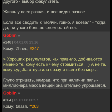
другого - выбор факультета.
Жизнь у всех разная, и все видят разное.
Если всё сводить к "молчи, говно, я воевал" - тогда
да, ни у кого больше сложностей нет.
Goblin
»
#248 |
04.01.08 23:16
Кому: Zhnec,
#247
> Хороших результатов, как правило, добиваются
именно те, кому есть к чему стремиться = ) А не те,
кому судьба отпустила сразу и всего без меры.
Глупо отрицать, камрад, что при наличии папы-
миллионера масса вещей значительно упрощается.
Goblin
»
#264 |
05.01.08 00:57
Кому: talash,
#263