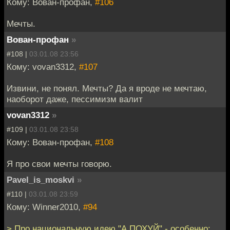
Кому: Вован-профан,
#106
Мечты.
Вован-профан
»
#108 |
03.01.08 23:56
Кому: vovan3312,
#107
Извини, не понял. Мечты? Да я вроде не мечтаю,
наоборот даже, пессимизм валит
vovan3312
»
#109 |
03.01.08 23:58
Кому: Вован-профан,
#108
Я про свои мечты говорю.
Pavel_is_moskvi
»
#110 |
03.01.08 23:59
Кому: Winner2010,
#94
> Про национальную идею "А ПОХУЙ" - особенно: