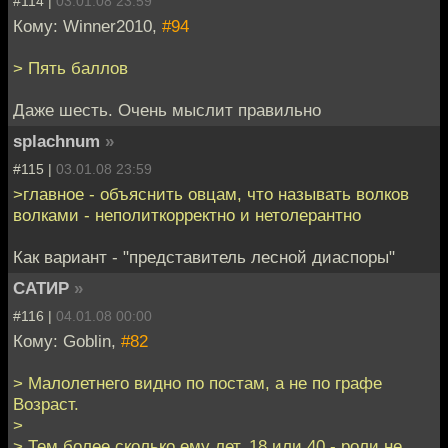
#114 |
03.01.08 23:59
Кому: Winner2010,
#94
> Пять баллов
Даже шесть. Очень мыслит правильно
splachnum
»
#115 |
03.01.08 23:59
>главное - объяснить овцам, что называть волков
волками - неполиткорректно и нетолерантно
Как вариант - "представитель лесной диаспоры"
САТИР
»
#116 |
04.01.08 00:00
Кому: Goblin,
#82
> Малолетнего видно по постам, а не по графе
Возраст.
>
> Тем более сколько ему лет, 18 или 40 - роли не