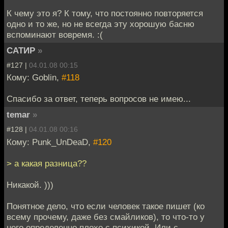
К чему это я? К тому, что постоянно повторяется
одно и то же, но не всегда эту хорошую басню
вспоминают вовремя. :(
САТИР
»
#127 |
04.01.08 00:15
Кому: Goblin,
#118
Спасибо за ответ, теперь вопросов не имею...
temar
»
#128 |
04.01.08 00:16
Кому: Punk_UnDeaD,
#120
> а какая разница??
Никакой. )))
Понятное дело, что если человек такое пишет (ко
всему прочему, даже без смайликов), то что-то у
него определенно плохо с психикой. Или с