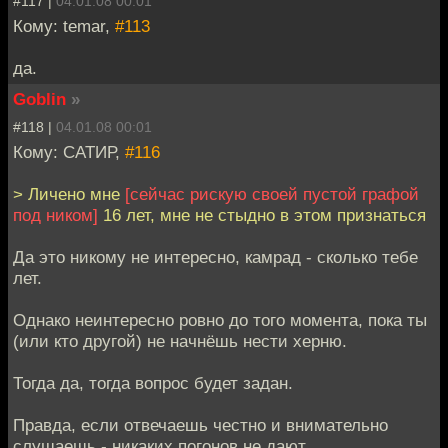
#117 |
04.01.08 00:01
Кому: temar,
#113
да.
Goblin
»
#118 |
04.01.08 00:01
Кому: САТИР,
#116
> Личено мне
[сейчас рискую своей пустой графой
под ником]
16 лет, мне не стыдно в этом признаться
Да это никому не интересно, камрад - сколько тебе
лет.
Однако неинтересно ровно до того момента, пока ты
(или кто другой) не начнёшь нести херню.
Тогда да, тогда вопрос будет задан.
Правда, если отвечаешь честно и внимательно
слушаешь - никаких погонов не дают.