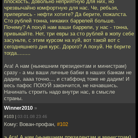
плоскость, довольно неприятную для них, но
чрезвычайно комфортную для нас. Че, ребьзя,
приперлись - нефти хотите? Да берите, пожалста.
Сто рублей тонна, никаких баррелей больше.
Почему? А похуй нам ваши баррели, у нас - тонна,
привыкайте. Нет, три евры за сто рублей в жопу себе
засуньте, с этим курсом на хуй, вот такой вот с
сегодняшнего дня курс. Дорого? А похуй. Не берите
тогда.........
Ага! А нам (нынешним президентам и министрам)
сразу - а мы ваши личные бабки в наших банкам не
дадим, аааа точно..., и стабфонд тоже не дадим! И
весь пафос ПОХУЙ закончится, не начавшись.
Начинать строить надо внутри нас, в смысле
страны.
Winner2010
»
#103 |
03.01.08 23:46
Кому: Вован-профан,
#102
> Ага! А нам (нынешним президентам и министрам)