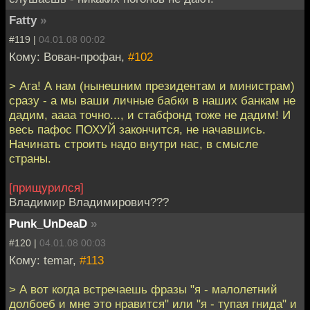
Fatty
»
#119 |
04.01.08 00:02
Кому: Вован-профан,
#102
> Ага! А нам (нынешним президентам и министрам)
сразу - а мы ваши личные бабки в наших банкам не
дадим, аааа точно..., и стабфонд тоже не дадим! И
весь пафос ПОХУЙ закончится, не начавшись.
Начинать строить надо внутри нас, в смысле
страны.
[прищурился]
Владимир Владимирович???
Punk_UnDeaD
»
#120 |
04.01.08 00:03
Кому: temar,
#113
> А вот когда встречаешь фразы "я - малолетний
долбоеб и мне это нравится" или "я - тупая гнида" и