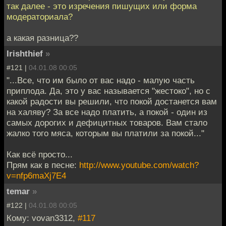
так далее - это изречения пишущих или форма
модераториала?
а какая разница??
Irishthief
»
#121 |
04.01.08 00:05
"...Все, что им было от вас надо - малую часть
приплода. Да, это у вас называется "жестоко", но с
какой радости вы решили, что покой достанется вам
на халяву? За все надо платить, а покой - один из
самых дорогих и дефицитных товаров. Вам стало
жалко того мяса, которым вы платили за покой..."
Как всё просто...
Прям как в песне:
http://www.youtube.com/watch?
v=nfp6maXj7E4
temar
»
#122 |
04.01.08 00:05
Кому: vovan3312,
#117