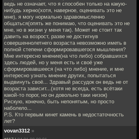
ведь не означает, что я способен только на какую-
нибудь херню(хотя, наверное, оценивать это не
мне), я могу нормально здравомысленно
общаться(опять же понимаю, что оценивать это не
мне, но в жизни у меня так). Может не стоит так
давить на возрост, разве не достигнув
совершеннолетнего возраста невозможно иметь в
полной степени сформировавшегося мышления?
Мне интересно мнение(на что либо) собравшихся
здесь людей, но у меня есть и своё уже
сформировавшееся (на что либо) мнение, и мне
интересно узнать мнение других, попытаться
выдвинуть своё... Здравый рассудок он ведь не от
возраста зависит...(хотя не всегда, есть всётаки
какой-то порог, но он довольно таки низок)
Рискую, конечно, быть непонятым, но просто
наболело...
P.S. Кто первым кинет камень в недостаточность
лет?
vovan3312
»