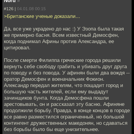
Nord
»
#126 |
04.01.08 00:15
>Британские ученые доказали...
Да, все уже украдено до нас :) У Эзопа была такая
же примерно басня. Всем известный Демосфен,
когда поднимал Афины против Александра, ее
цитировал.
После смерти Филиппа греческие города решили
вернуть себе свободу грабить и убивать друг друга
по поводу и без повода. У афинян были два вождя --
оратор Демосфен и военачальник Фокион.
Александр передал жителям, что пощадит город и
большую часть жителей, если ему выдадут
зачинщиков бунта. Когда Демосфена пошли
арестовывать, он и рассказал эту басню. Афиняне
продолжили борьбу. Правда, в конце концов в городе
все равно разместился ограниченный, но большой
контингент дружественных македонян, но сдаваться
без борьбы было бы еще унизительнее.