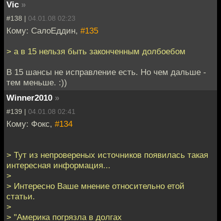
Vic
»
#138 |
04.01.08 02:23
Кому: СалоЕддин,
#135
> а в 15 нельзя быть законченным долбоебом
В 15 шансы не исправление есть. Но чем дальше -
тем меньше. :))
Winner2010
»
#139 |
04.01.08 02:41
Кому: Фокс,
#134
> Тут из непровереных источников появилась такая
интересная информация...
>
> Интересно Ваше мнение относительно етой
статьи.
>
> "Америка погрязла в долгах