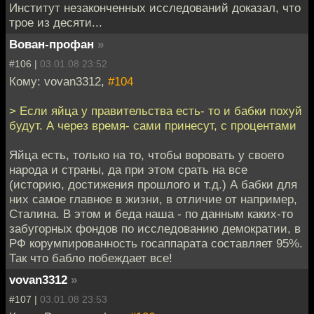
Институт незаконченных исследований доказал, что
трое из десяти...
Вован-профан
»
#106 |
03.01.08 23:52
Кому: vovan3312,
#104
> Если яйца у правительства есть- то и бабки похуй
будут. А через время- сами принесут, с процентами
Яйца есть, только на то, чтобы воровать у своего
народа и страны, да при этом срать на все
(историю, достижения прошлого и т.д.) А бабки для
них самое главное в жизни, в отличие от например,
Сталина. В этом и беда наша - по данным каких-то
забугорных фондов по исследованию демократии, в
РФ корумпированность госаппарата составляет 95%.
Так что бабло побеждает все!
vovan3312
»
#107 |
03.01.08 23:53