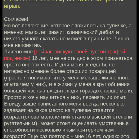
играет.
Согласен!
Но вот положение, которое сложилось на тупичке, а
именно: мало лет значит клинический дебил и
ничего умного сказать не может в принципе. Лично
мне непонятно.
Личено мне
[сейчас рискую своей пустой графой
под ником]
16 лет, мне не стыдно в этом признаться,
просто оно так есть. И для меня всегда было
интересно мнение более старших товарищей
(просто я понимаю, что у меня меньше жизненного
опыта чем у них), и в жизни у меня в круг общения
большей частью входят люди гораздо старше меня.
Просто я хочу научиться у них, перенять их опыт.
В виду выше написанного меня всегда несколько
задевает на какое место на тупичке ставится
возраст(слово малолетний стало в высшей степени
ругательным), может стоит оценивать умственные
способности несколько иным критерием чем
возраст? Ещё раз повторю - мне 16 лет, однако это