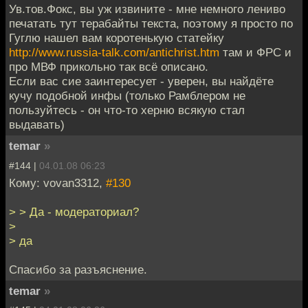
Ув.тов.Фокс, вы уж извините - мне немного лениво
печатать тут терабайты текста, поэтому я просто по
Гуглю нашел вам коротенькую статейку
http://www.russia-talk.com/antichrist.htm
там и ФРС и
про МВФ прикольно так всё описано.
Если вас сие заинтересует - уверен, вы найдёте
кучу подобной инфы (только Рамблером не
пользуйтесь - он что-то херню всякую стал
выдавать)
temar
»
#144 |
04.01.08 06:23
Кому: vovan3312,
#130
> > Да - модераториал?
>
> да
Спасибо за разъяснение.
temar
»