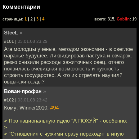
Комментарии
cтраницы:
1
| 2 |
3
|
4
всего: 315,
Goblin
: 19
SteeL
»
#101 |
03.01.08 23:29
Ага молодцы учёные, методом экономии - в светлое
баранье будущее. Ликвидировав пастуха и овчарок,
резко снизили расходы зажиточных овец, отчего
появилась очевидная возможность и нужность
строить государство. А кто их стрелять научил?
овцы-скинхэды?
Вован-профан
»
#102 |
03.01.08 23:42
Кому: Winner2010,
#94
> Про национальную идею "А ПОХУЙ" - особенно:
>
> "Отношения с чужими сразу переходят в иную