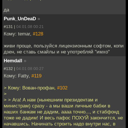
да
Punk_UnDeaD
»
#131 |
04.01.08 00:21
Кому: temar,
#128
живи проще, пользуйся лицензионным софтом, копи
дзен, не ставь смайлы и не употребляй "имхо"
Hemdall
»
#132 |
04.01.08 00:27
Кому: Fatty,
#119
> Кому: Вован-профан,
#102
>
> > Ага! А нам (нынешним президентам и
министрам) сразу - а мы ваши личные бабки в
наших банкам не дадим, аааа точно..., и стабфонд
тоже не дадим! И весь пафос ПОХУЙ закончится, не
начавшись. Начинать строить надо внутри нас, в