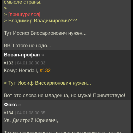
смысле страны.
>
>
[прищурился]
> Владимир Владимирович???
Тут Иосиф Виссарионович нужен...
ВВП этого не надо...
Вован-профан
»
#133 |
04.01.08 00:33
Кому: Hemdall,
#132
> Тут Иосиф Виссарионович нужен...
Вот это слова не младенца, но мужа! Приветствую!
Фокс
»
#134 |
04.01.08 00:35
Ув. Дмитрий Юриевич,
Тут из непровереных источников появилась такая