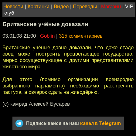
Новости
|
Картинки
|
Видео
|
Переводы
|
Магазин
|
VIP
клуб
Британские учёные доказали
03.01.08 21:00
|
Goblin
|
315 комментариев
Британские учёные давно доказали, что даже стадо
овец может построить процветающее государство,
мирно сосуществующее с другими представителями
животного мира.
Для этого (помимо организации всенародно
выбранного парламента) необходимо расстрелять
пастуха, а овчарок сдать на живодёрню.
(c) камрад Алексей Бусарев
Подписывайся на наш
канал в Telegram