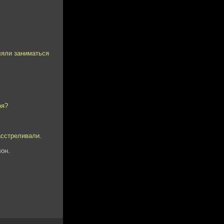
ляли заниматься
ря?
асстреливали.
он.