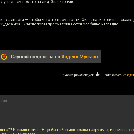
 лучше, чем просто на двд. Значительно.
из жадности — чтобы чего-то посмотреть. Оказалась отличная сказка,
, чудеса новых технологий просматриваются особенно наглядно.
Слушай подкасты на
Яндекс.Музыка
Goblin рекомендует
заказывать
создан
22:08
авна"? Красивое кино. Еще бы побольше сказки накрутили, и поменьше б