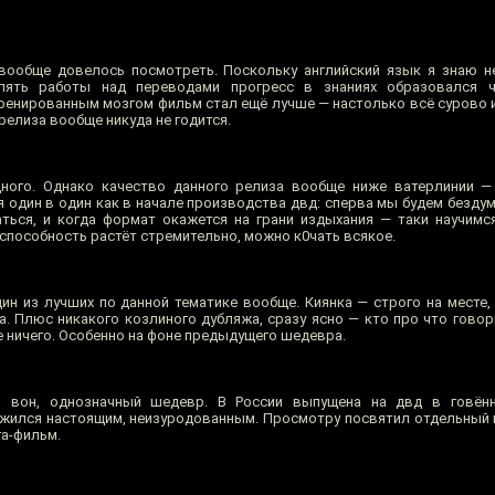
вообще довелось посмотреть. Поскольку английский язык я знаю н
 пять работы над переводами прогресс в знаниях образовался 
ренированным мозгом фильм стал ещё лучше — настолько всё сурово и
релиза вообще никуда не годится.
ого. Однако качество данного релиза вообще ниже ватерлинии — 
я один в один как в начале производства двд: сперва мы будем безду
ться, и когда формат окажется на грани издыхания — таки научимс
 способность растёт стремительно, можно к0чать всякое.
дин из лучших по данной тематике вообще. Киянка — строго на месте
а. Плюс никакого козлиного дубляжа, сразу ясно — кто про что говор
е ничего. Особенно на фоне предыдущего шедевра.
вон, однозначный шедевр. В России выпущена на двд в говённо
азжился настоящим, неизуродованным. Просмотру посвятил отдельный 
га-фильм.