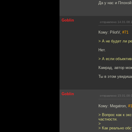
Да у нас и Плохой
Goblin
отправлено 14.01.08 
Кому: PilotV,
#71
> А не будет ли р
Нет.
> А если объектив
Камрад, автор мож
Ты в этом увидишь
Goblin
отправлено 15.01.08 
Кому: Megatron,
#
> Вопрос как к эк
частности.
>
> Как реально об