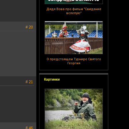
Дядя Вова про фильм "Свидание
вслепую"
# 20
О предстоящем Турнире Святого
Георгия
Картинки
# 21
# 46