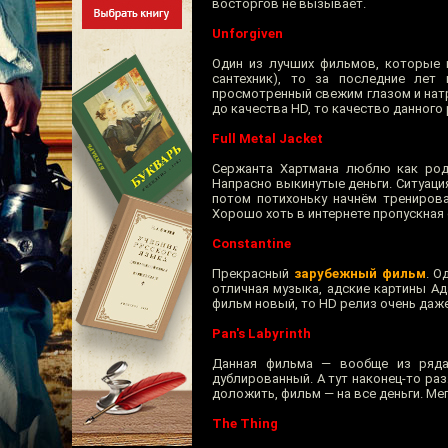
восторгов не вызывает.
Unforgiven
Один из лучших фильмов, которые 
сантехник), то за последние лет
просмотренный свежим глазом и нат
до качества HD, то качество данного 
Full Metal Jacket
Сержанта Хартмана люблю как родн
Напрасно выкинутые деньги. Ситуаци
потом потихоньку начнём тренирова
Хорошо хоть в интернете пропускная
Constantine
Прекрасный
зарубежный фильм
. О
отличная музыка, адские картины Ад
фильм новый, то HD релиз очень даж
Pan's Labyrinth
Данная фильма — вообще из ряда 
дублированный. А тут наконец-то р
доложить, фильм — на все деньги. Ме
The Thing