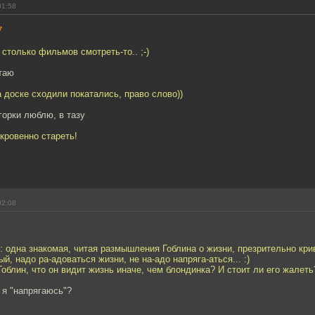
01:58
7
 столько фильмов смотреть-то.. ;-)
таю
а доске сходили покатались, право слово))
 горки люблю, в тазу
ткровенно стареть!
02:08
 одна знакомая, читая размышления Гоблина о жизни, презрительно крив
й, надо ра-адоваться жизни, не на-адо напряга-аться... :)
Гоблин, что он видит жизнь иначе, чем блондинка? И стоит ли его жалеть?
о я "напрягаюсь"?