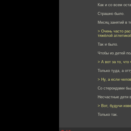
Как и со всем ост
Страшно было.
Месяц занятий в т
> Очень часто рас
тяжёлой атлетикой
Так и было.
Чтобы из детей п
> А вот за то, чт
Только туда, а от
> Ну, а если чело
Со стероидами был
Несчастные дети 
> Вот, будучи изв
Только так.