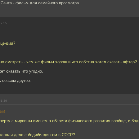
 Санта - фильм для семейного просмотра.
22:55
ецензии?
но смотреть - чем же фильм хорош и что собстна хотел сказать афтар?
ет сказать что угодно.
 совсем другое.
01:49
158
сперту с мировым именем в области физического развития вообще, и бод
сталяли дела с бодибилдингом в СССР?