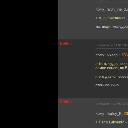
Кому: ralph_the_
> мне показалось,
ты, поди, молодой
Goblin
отправлено 14.01.08 
Кому: pikachu,
#36
> Есть чудесное ки
самое-самое, по 
я его давно пере
атомное кино
Goblin
отправлено 14.01.08 
Кому: Harley_K,
#3
> Pan's Labyrinth 