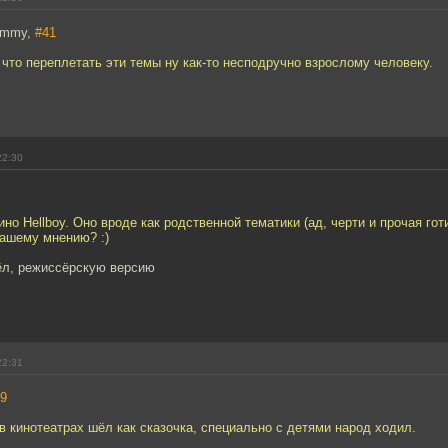
dummy,
#41
 что переплетать эти темы ну как-то несподручно взрослому человеку.
22:30
но Hellboy. Оно вроде как родственной тематики (ад, черти и прочая готи
Вашему мнению? :)
вёл, режиссёрскую версию
22:31
9
- в кинотеатрах шёл как сказочка, специально с детями народ ходил.