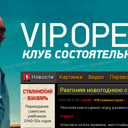
Картинки
Видео
Перев
Новости
Разгоняя новогоднюю с
14.01.08 21:43 |
Goblin
|
474 комментария
»
Разгоняя новогоднюю скуку, разжил
Casino
Классика на все времена, жесточайш