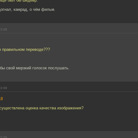
обще был бы шедевр.
догнал, камрад, о чём фильм.
22:08
 в правильном переводе???
 бы свой мерзкий голосок послушать.
22:08
18
осуществлена оценка качества изображения?
22:30