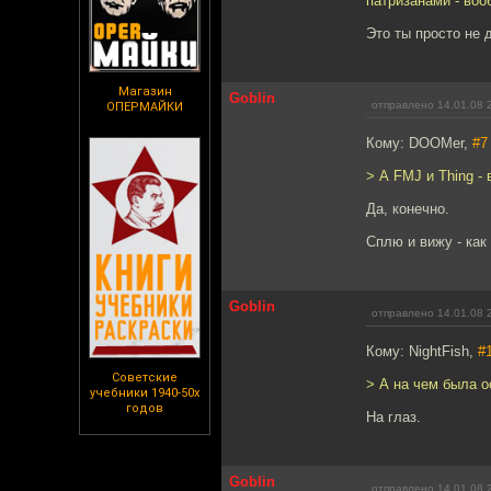
патризанами - во
Это ты просто не 
Магазин
Goblin
отправлено 14.01.08 
ОПЕРМАЙКИ
Кому: DOOMer,
#7
> А FMJ и Thing -
Да, конечно.
Сплю и вижу - как
Goblin
отправлено 14.01.08 
Кому: NightFish,
#
Советские
> А на чем была 
учебники 1940-50х
годов
На глаз.
Goblin
отправлено 14.01.08 