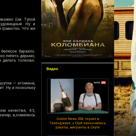
еважно (см. Тупой
чудовищный. Ну и
 грамотно. Что же
белёсое барахло.
мно лепить дерьмо,
я делать толково.
Видео
, шутки — атомные,
ит. Ну и поскольку
м качестве, 4:3,
вечер, и,осмелюсь
Goblin News 206: теракт в
Геленджике, у США закончились
ракеты, мигранты в Сеуте