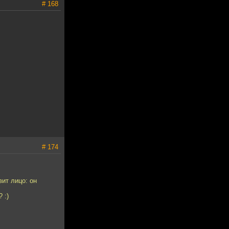
# 168
# 174
ит лицо: он
 :)