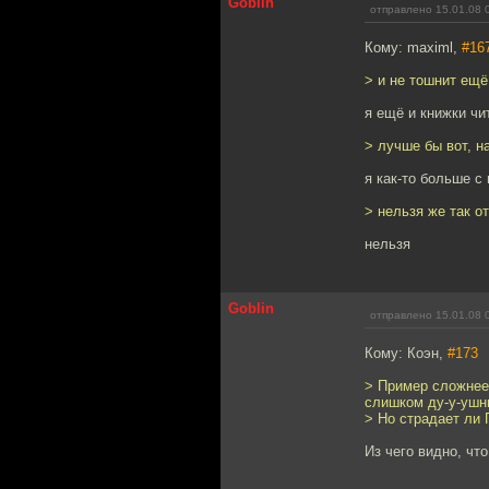
Goblin
отправлено 15.01.08 
Кому: maximl,
#16
> и не тошнит ещё
я ещё и книжки чи
> лучше бы вот, н
я как-то больше с
> нельзя же так о
нельзя
Goblin
отправлено 15.01.08 
Кому: Коэн,
#173
> Пример сложнее:
слишком ду-у-ушны
> Но страдает ли 
Из чего видно, чт