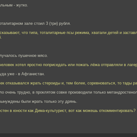
альным - жутко.
оталитарном зале стоил 3 (три) рубля.
сказывают, что типа, тоталитарные псы режима, хватали детей и застав
.
олучалось пушечное мясо.
о человек хотел яростно поприседать или пожать лёжа отправляли в лаге
туда уже - в Афганистан.
век отказывался жрать стероиды и, тем более, соревноваться, то тады р
о очень трудно, в проклятом совке производили только метандростенол
вынуждены были жрать только эту дрянь.
естен в юности как Дима-культурист, вот как можешь откомментировать?