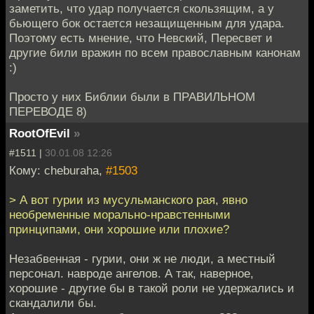
заметить, что удар получается скользящим, а у
бьющего бок остается незащищенным для удара.
Поэтому есть мнение, что Невский, Пересвет и
другие били вражин по всем православным канонам
:)
Просто у них Библии были в ПРАВИЛЬНОМ
ПЕРЕВОДЕ 8)
RootOfEvil
»
#1511 |
30.01.08 12:26
Кому: cheburaha,
#1503
> А вот гурии из мусульманского рая, явно
необременные морально-нравстенными
принципами, они хорошие или плохие?
Незабвенная - гурии, они ж не люди, а местный
персонал. навроде ангелов. А так, наверное,
хорошие - другие бы в такой роли не удержались и
скандалили бы.