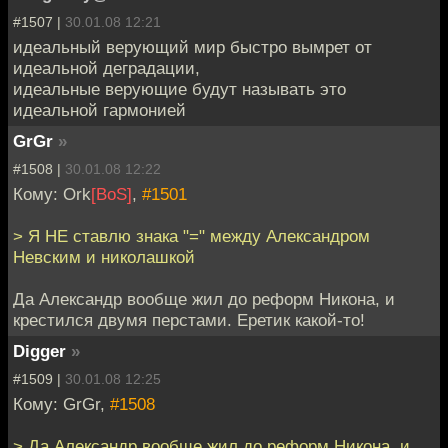
#1507 |
30.01.08 12:21
идеальный верующий мир быстро вымрет от
идеальной деградации,
идеальные верующие будут называть это
идеальной гармонией
GrGr
»
#1508 |
30.01.08 12:22
Кому: Ork
[BoS]
,
#1501
> Я НЕ ставлю знака "=" между Александром
Невским и николашкой
Да Александр вообще жил до реформ Никона, и
крестился двумя перстами. Еретик какой-то!
Digger
»
#1509 |
30.01.08 12:25
Кому: GrGr,
#1508
> Да Александр вообще жил до реформ Никона, и