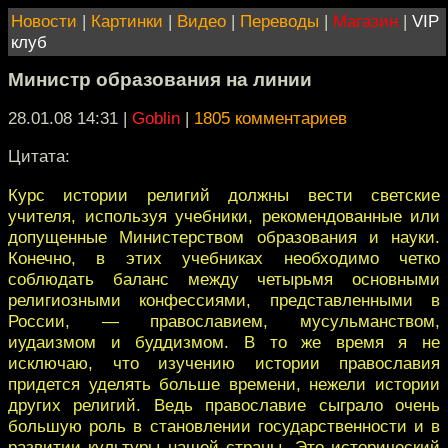
Новости
|
Картинки
|
Видео
|
Переводы
|
Магазин
|
VIP
клуб
Министр образования на линии
28.01.08 14:31
|
Goblin
|
1805 комментариев
Цитата:
Курс истории религий должны вести светские
учителя, используя учебники, рекомендованные или
допущенные Министерством образования и науки.
Конечно, в этих учебниках необходимо четко
соблюдать баланс между четырьмя основными
религиозными конфессиями, представленными в
России, — православием, мусульманством,
иудаизмом и буддизмом. В то же время я не
исключаю, что изучению истории православия
придется уделять больше времени, нежели истории
других религий. Ведь православие сыграло очень
большую роль в становлении государственности и в
развитии культуры нашей страны. Это исторический