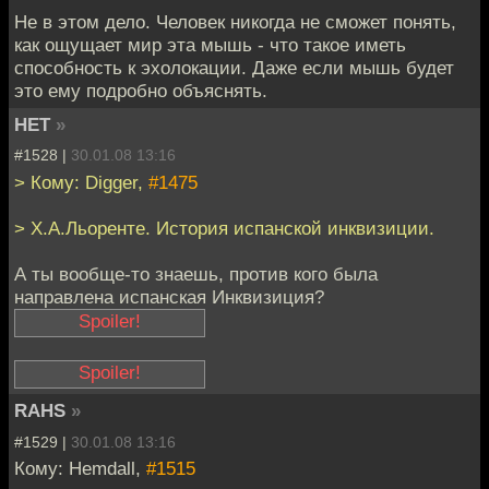
Не в этом дело. Человек никогда не сможет понять,
как ощущает мир эта мышь - что такое иметь
способность к эхолокации. Даже если мышь будет
это ему подробно объяснять.
НЕТ
»
#1528 |
30.01.08 13:16
> Кому: Digger,
#1475
> Х.А.Льоренте. История испанской инквизиции.
А ты вообще-то знаешь, против кого была
направлена испанская Инквизиция?
посмотри статистику
осужденных много
RAHS
»
интересного узнаешь
и напиши здесь -
GrGr'а порадуешь.
#1529 |
30.01.08 13:16
Кому: Hemdall,
#1515