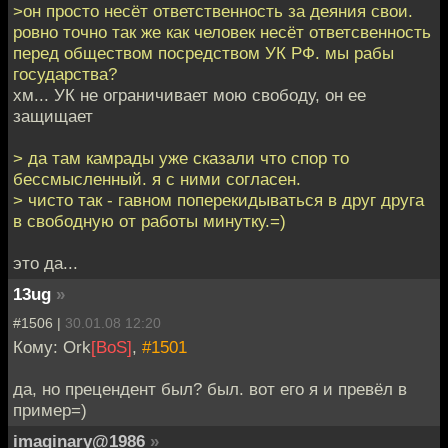
>он просто несёт ответственность за деяния свои.
ровно точно так же как человек несёт ответсвенность
перед обществом посредством УК РФ. мы рабы
государства?
хм... УК не ограничивает мою свободу, он ее
защищает
> да там камрады уже сказали что спор то
бессмысленный. я с ними согласен.
> чисто так - гавном поперекидываться в друг друга
в свободную от работы минутку.=)
это да...
13ug
»
#1506 |
30.01.08 12:20
Кому: Ork
[BoS]
,
#1501
да, но прецендент был? был. вот его я и превёл в
пример=)
imaginary@1986
»