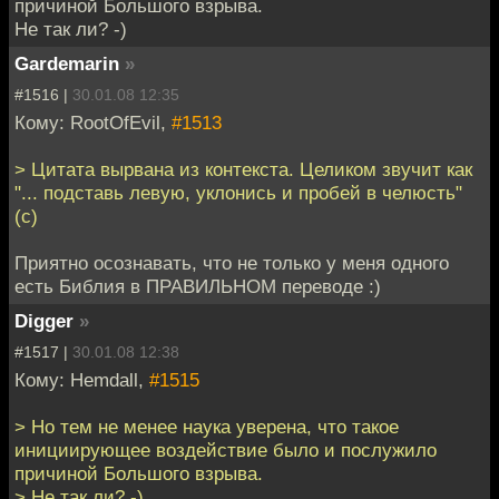
причиной Большого взрыва.
Не так ли? -)
Gardemarin
»
#1516 |
30.01.08 12:35
Кому: RootOfEvil,
#1513
> Цитата вырвана из контекста. Целиком звучит как
"... подставь левую, уклонись и пробей в челюсть"
(с)
Приятно осознавать, что не только у меня одного
есть Библия в ПРАВИЛЬНОМ переводе :)
Digger
»
#1517 |
30.01.08 12:38
Кому: Hemdall,
#1515
> Но тем не менее наука уверена, что такое
инициирующее воздействие было и послужило
причиной Большого взрыва.
> Не так ли? -)