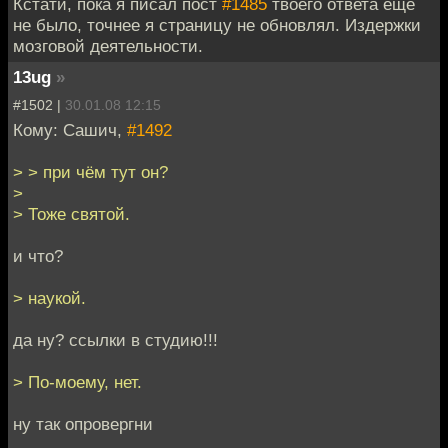
Кстати, пока я писал пост
#1485
твоего ответа ещё
не было, точнее я страницу не обновлял. Издержки
мозговой деятельности.
13ug
»
#1502 |
30.01.08 12:15
Кому: Сашич,
#1492
> > при чём тут он?
>
> Тоже святой.
и что?
> наукой.
да ну? ссылки в студию!!!
> По-моему, нет.
ну так опровергни