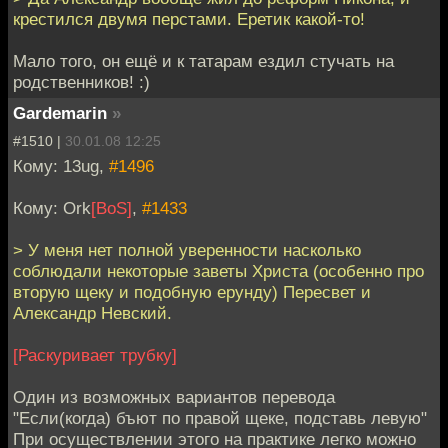
крестился двумя перстами. Еретик какой-то!
Мало того, он ещё и к татарам ездил стучать на
родственников! :)
Gardemarin
»
#1510 |
30.01.08 12:25
Кому: 13ug,
#1496
Кому: Ork
[BoS]
,
#1433
> У меня нет полной уверенности насколько
соблюдали некоторые заветы Христа (особенно про
вторую щеку и подобную ерунду) Пересвет и
Александр Невский.
[Раскуривает трубку]
Один из возможных вариантов перевода
"Если(когда) бъют по правой щеке, подставь левую"
При осуществлении этого на практике легко можно