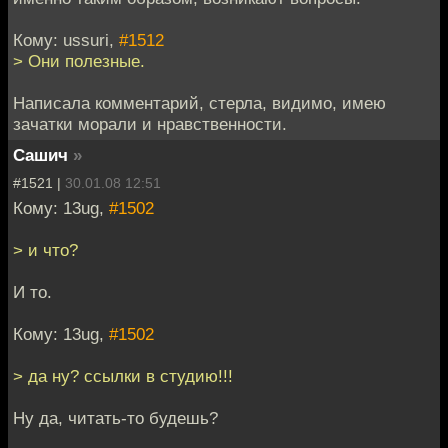
Кому: ussuri,
#1512
> Они полезные.
Написала комментарий, стерла, видимо, имею
зачатки морали и нравственности.
Сашич
»
#1521 |
30.01.08 12:51
Кому: 13ug,
#1502
> и что?
И то.
Кому: 13ug,
#1502
> да ну? ссылки в студию!!!
Ну да, читать-то будешь?