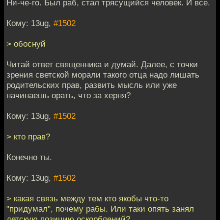
Ни-че-го. Был раб, стал трясущийся человек. И все.
Кому: 13ug,
#1502
> обоснуй
Читай ответ священника и думай. Далее, с точки
зрения светской морали такого отца надо лишать
родительских прав, развить мысль или уже
начинаешь орать, что за херня?
Кому: 13ug,
#1502
> кто прав?
Конечно ты.
Кому: 13ug,
#1502
> какая связь между тем кто якобы что-то
"придумал", почему рабы. Или таки опять занял
детскую позицию оскорблений?