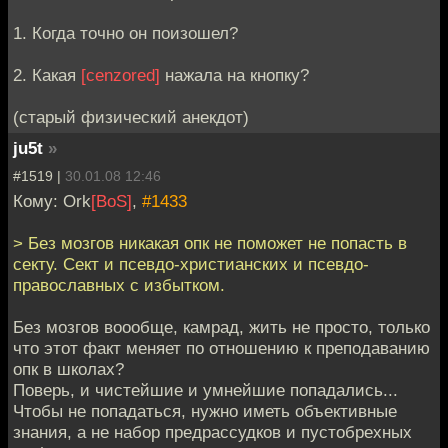
1. Когда точно он поизошел?
2. Какая
[cenzored]
нажала на кнопку?
(старый физический анекдот)
ju5t
»
#1519 |
30.01.08 12:46
Кому: Ork
[BoS]
,
#1433
> Без мозгов никакая опк не поможет не попасть в
секту. Сект и псевдо-христианских и псевдо-
православных с избытком.
Без мозгов воообще, камрад, жить не просто, только
что этот факт меняет по отношению к преподаванию
опк в школах?
Поверь, и чистейшие и умнейшие попадались...
Чтобы не попадаться, нужно иметь объективные
знания, а не набор предрассудков и пустобрехных