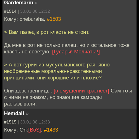
Gardemarin
»
#1514 |
30.01.08 12:32
Кому: cheburaha,
#1503
> Вам палец в рот класть не стоит.
Да мне в рот не только палец, но и остальное тоже
класть не советую.
[Гусары! Молчать!!]
> А вот гурии из мусульманского рая, явно
необременные морально-нравстенными
принципами, они хорошие или плохие?
Они девственницы.
[в смущении краснеет]
Cам то я
с ними не знаком, но знающие камрады
расказывали.
Hemdall
»
#1515 |
30.01.08 12:33
Кому: Ork
[BoS]
,
#1433