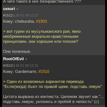
А чего такого в них безнравственного ???
ussuri
»
#1512 |
30.01.08 12:27
Кому: cheburaha,
#1503
> вот гурии из мусульманского рая, явно
необременные морально-нравстенными
принципами, они хорошие или плохие?
Они полезные.
RootOfEvil
»
#1513 |
30.01.08 12:31
Кому: Gardemarin,
#1510
> Один из возможных вариантов перевода
"Если(когда) бъют по правой щеке, подставь левую"
Цитата вырвана из контекста. Целиком звучит как "...
подставь левую, уклонись и пробей в челюсть" (с)