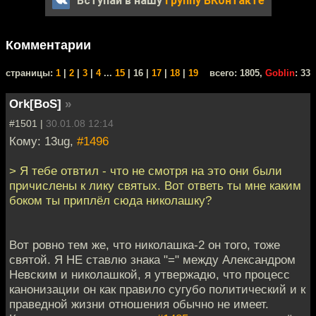
Вступай в нашу
группу ВКонтакте
Комментарии
cтраницы:
1
|
2
|
3
|
4
...
15
| 16 |
17
|
18
|
19
всего: 1805,
Goblin
: 33
Ork[BoS]
»
#1501 |
30.01.08 12:14
Кому: 13ug,
#1496
> Я тебе отвтил - что не смотря на это они были
причислены к лику святых. Вот ответь ты мне каким
боком ты приплёл сюда николашку?
Вот ровно тем же, что николашка-2 он того, тоже
святой. Я НЕ ставлю знака "=" между Александром
Невским и николашкой, я утвержадю, что процесс
канонизации он как правило сугубо политический и к
праведной жизни отношения обычно не имеет.