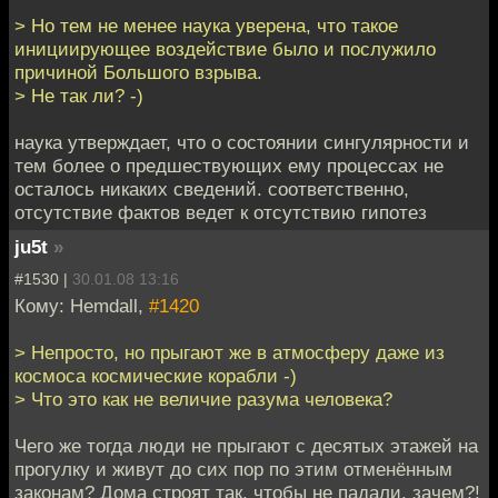
> Но тем не менее наука уверена, что такое
инициирующее воздействие было и послужило
причиной Большого взрыва.
> Не так ли? -)
наука утверждает, что о состоянии сингулярности и
тем более о предшествующих ему процессах не
осталось никаких сведений. соответственно,
отсутствие фактов ведет к отсутствию гипотез
ju5t
»
#1530 |
30.01.08 13:16
Кому: Hemdall,
#1420
> Непросто, но прыгают же в атмосферу даже из
космоса космические корабли -)
> Что это как не величие разума человека?
Чего же тогда люди не прыгают с десятых этажей на
прогулку и живут до сих пор по этим отменённым
законам? Дома строят так, чтобы не падали, зачем?!