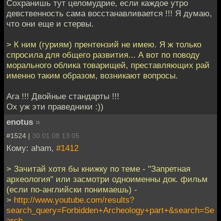
Сохранишь тут целомудрие, если каждое утро
девственность сама восстанавливается !!! Я думаю,
что они еще и стервы.
> К ним (гуриям) прентензий не имею. Я ж только
спросила для общего развития... А вот по поводу
морального облика товарищей, преставляющих рай
именно таким образом, возникают вопросы.
Ага !!! Двойные стандарты !!!
Ох уж эти праведники :))
enotus
»
#1524 |
30.01.08 13:05
Кому: aham,
#1412
> Зачитай хотя бы книжку по теме - "Запретная
археология" или засмотри одноименны док. фильм
(если по-английски понимаешь) -
>
http://www.youtube.com/results?
search_query=Forbidden+Archeology+part+&search=Se
arch