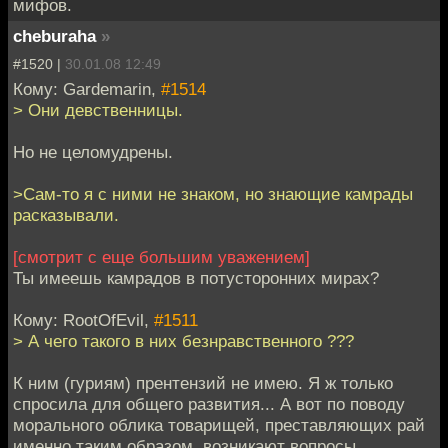
мифов.
cheburaha
»
#1520 |
30.01.08 12:49
Кому: Gardemarin,
#1514
> Они девственницы.
Но не целомудрены.
>Cам-то я с ними не знаком, но знающие камрады
расказывали.
[смотрит с еще большим уважением]
Ты имеешь камрадов в потусторонних мирах?
Кому: RootOfEvil,
#1511
> А чего такого в них безнравственного ???
К ним (гуриям) прентензий не имею. Я ж только
спросила для общего развития... А вот по поводу
морального облика товарищей, преставляющих рай
именно таким образом, возникают вопросы.