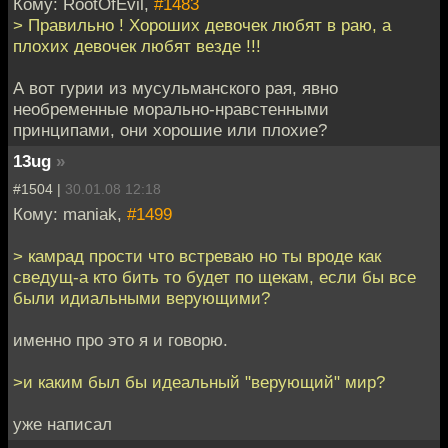
Кому: RootOfEvil,
#1483
> Правильно ! Хороших девочек любят в раю, а
плохих девочек любят везде !!!
А вот гурии из мусульманского рая, явно
необременные морально-нравстенными
принципами, они хорошие или плохие?
13ug
»
#1504 |
30.01.08 12:18
Кому: maniak,
#1499
> камрад прости что встреваю но ты вроде как
сведущ-а кто бить то будет по щекам, если бы все
были идиальными верующими?
именно про это я и говорю.
>и каким был бы идеальный "верующий" мир?
уже написал