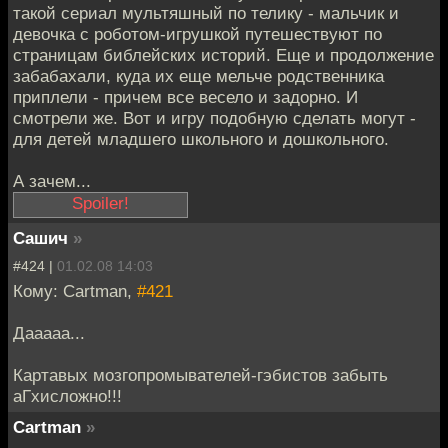
такой сериал мультяшный по телику - мальчик и
девочка с роботом-игрушкой путешествуют по
страницам библейских историй. Еще и продолжение
забабахали, куда их еще мельче родственника
приплели - причем все весело и задорно. И
смотрели же. Вот и игру подобную сделать могут -
для детей младшего школьного и дошкольного.
А зачем...
Сашич
»
пропаганда, знаете
ли
#424 |
01.02.08 14:03
Кому: Cartman,
#421
Дааааа...
Картавых мозгопромывателей-гэбистов забыть
аГхисложно!!!
Cartman
»