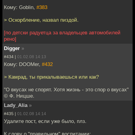
Кому: Goblin,
#383
> Оскорбление, назвал пиздой.
[по детски радуетца за владельцев автомобилей
рено]
Digger
»
#434 |
01.02.08 14:13
Кому: DOOMer,
#432
> Камрад, ты прикалываешься или как?
"О вкусах не спорят. Хотя жизнь - это спор о вкусах"
© Ф. Ницше.
Lady_Alia
»
#435 |
01.02.08 14:14
Удалите пост, если уже было, плз.
К слову о "правильном" воспитании: