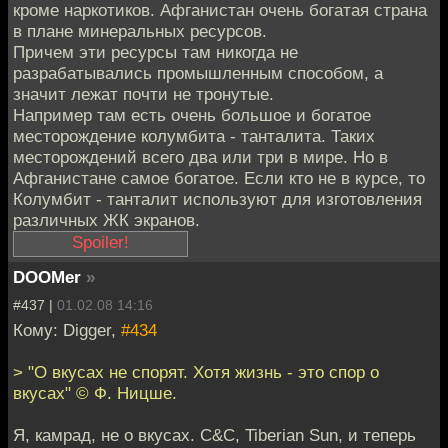
кроме наркотиков. Афганистан очень богатая страна
в плане минеральных ресурсов.
Причем эти ресурсы там никогда не
разрабатывались промышленным способом, а
значит лежат почти не тронутые.
Например там есть очень большое и богатое
месторождение колумбита - танталита. Таких
месторождений всего два или три в мире. Но в
Афганистане самое богатое. Если кто не в курсе, то
Колумбит - танталит используют для изготовления
различных ЖК экранов.
DOOMer
»
..Пегматитовые поля,
#437 |
01.02.08 14:16
разведанные к
Кому: Digger,
#434
востоку от Кабула,
стали настоящим
> "О вкусах не спорят. Хотя жизнь - это спор о
сюрпризом для
вкусах" © Ф. Ницше.
специалистов. Здесь
в протянувшихся на
Я, камрад, не о вкусах. C&C, Tiberian Sun, и теперь