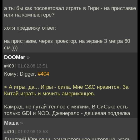
а ты бы как посоветовал играть в Гири - на приставке
или на компьютере?
хотя предвижу ответ:
на приставке, через проектор, на экране 3 метра 60
см.)))
DOOMer
»
#409 |
01.02.08 13:51
Кому: Digger,
#404
> А игры, да... Игры - сила. Мне C&C нравится. За
Китай играть и мочить американцев.
Камрад, не путай теплое с мягким. В СиСьке есть
только GDI и NOD. Дженералс - дешевая подделка
Маша
»
#410 |
01.02.08 13:53
Дмитрий Юрьевич, замечательное интервью, жаль