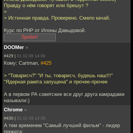
Правду о нём говорят или брешут ?
>
> Истинная правда. Проверено. Смело качай.
Курс по PHP от Илоны Давыдовой.
DOOMer
»
Вы надеваете
наушники, ложитесь
#429 |
01.02.08 14:06
спать и всю ночь
Кому: Cartman,
#425
ласковый женский
голос шепчет вам на
> "Товарисч?" "И ты, товарисч, будешь наш!!!"
ухо "Нахуй тебе
"Ядерная ракета запущена" и прочее-прочее
нужен свой
сайт...нахуй тебе
А в первом РА советские все друг друга камрадами
нужен свой сайт".
называли:)
Говорят помогает :)
Chrome
»
#430 |
01.02.08 14:08
А тем временем "Самый лучший фильм" - лидер
проката: