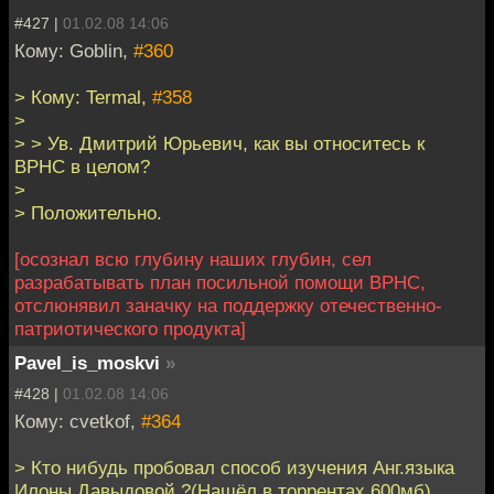
#427 |
01.02.08 14:06
Кому: Goblin,
#360
> Кому: Termal,
#358
>
> > Ув. Дмитрий Юрьевич, как вы относитесь к
ВРНС в целом?
>
> Положительно.
[осознал всю глубину наших глубин, сел
разрабатывать план посильной помощи ВРНС,
отслюнявил заначку на поддержку отечественно-
патриотического продукта]
Pavel_is_moskvi
»
#428 |
01.02.08 14:06
Кому: cvetkof,
#364
> Кто нибудь пробовал способ изучения Анг.языка
Илоны Давыдовой ?(Нашёл в торрентах 600мб)