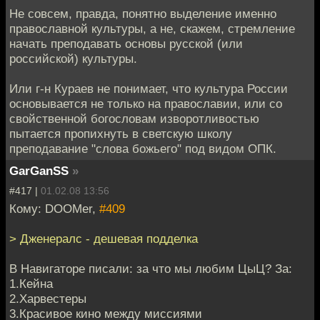
Не совсем, правда, понятно выделение именно
православной культуры, а не, скажем, стремление
начать преподавать основы русской (или
российской) культуры.
Или г-н Кураев не понимает, что культура России
основывается не только на православии, или со
свойственной богословам изворотливостью
пытается пропихнуть в светскую школу
преподавание "слова божьего" под видом ОПК.
GarGanSS
»
#417 |
01.02.08 13:56
Кому: DOOMer,
#409
> Дженералс - дешевая подделка
В Навигаторе писали: за что мы любим ЦыЦ? За:
1.Кейна
2.Харвестеры
3.Красивое кино между миссиями