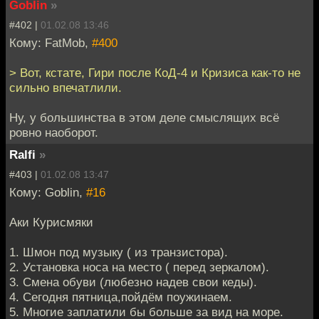
Goblin
»
#402 |
01.02.08 13:46
Кому: FatMob,
#400
> Вот, кстате, Гири после КоД-4 и Кризиса как-то не
сильно впечатлили.
Ну, у большинства в этом деле смыслящих всё
ровно наоборот.
Ralfi
»
#403 |
01.02.08 13:47
Кому: Goblin,
#16
Аки Курисмяки
1. Шмон под музыку ( из транзистора).
2. Установка носа на место ( перед зеркалом).
3. Смена обуви (любезно надев свои кеды).
4. Сегодня пятница,пойдём поужинаем.
5. Многие заплатили бы больше за вид на море.