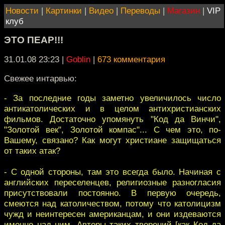
Новости
|
Картинки
|
Видео
|
Переводы
|
Магазин
|
VIP
клуб
ЭТО ПЕАР!!!
31.01.08 23:23
|
Goblin
|
673 комментария
Свежее интарвью:
- За последние годы заметно увеличилось число
антикатолических и в целом антихристианских
фильмов. Достаточно упомянуть "Код да Винчи",
"Золотой век", Золотой компас"... С чем это, по-
Вашему, связано? Как могут христиане защищаться
от таких атак?
- С одной стороны, там это всегда было. Начиная с
английских переселенцев, религиозные разногласия
присутствовали постоянно. В первую очередь,
смеются над католичеством, потому что католицизм
чужд и неинтересен американцам, и они издеваются
именно над ним. Авторы таких творений [как Код да