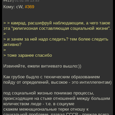
#413 |
01.02.08 13:53
Кому: cW,
#369
> > камрад, расшифруй наблюдающим, а чего такое
эта "религиозная составляющая социальной жизни".
>
> и зачем за ней надо следить? тем более следить
активно?
>
> тоже заранее спасибо
Извиняйте, ежели витиевато вышло:))
Как грубое быдло с техническим образованием
пойду от определений, высокое - это интиллегентам)
под социальной жизнью понимаю процессы,
происходящие на стыке отношений между большим
количеством люде - т.е. в социуме
скажем межнациональные терки отношу к
социальной проблеме, развал СССР - прежде всего