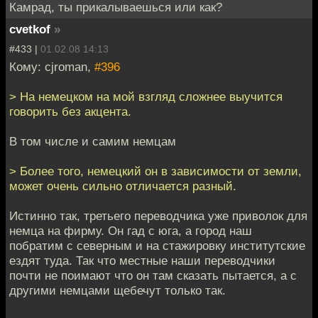
Камрад, ты прикалываешься или как?
cvetkof
»
#433 |
01.02.08 14:13
Кому: cjroman,
#396
> На немецком на мой взгляд сложнее выучится
говорить без акцента.
В том числе и самим немцам
> Более того, немецкий он в зависимости от земли,
может очень сильно отличается разный.
Истинно так, третьего переводчика уже приволок для
немца на фирму. Он гад с юга, а город наш
побратим с северным и на стажировку институтские
ездят туда. Так что местные наши переводчики
почти не поимают что он там сказать пытается, а с
другими немцами щебечут только так.