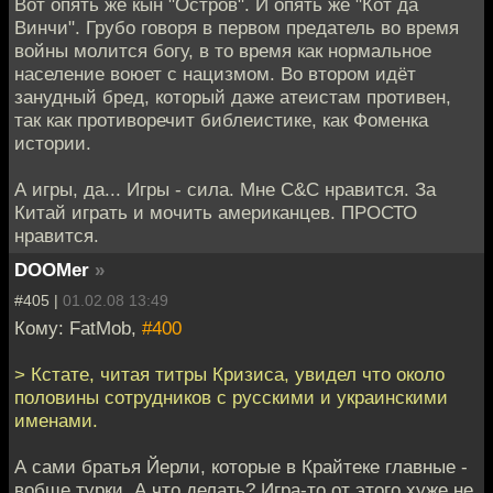
Вот опять же кын "Остров". И опять же "Кот да
Винчи". Грубо говоря в первом предатель во время
войны молится богу, в то время как нормальное
население воюет с нацизмом. Во втором идёт
занудный бред, который даже атеистам противен,
так как противоречит библеистике, как Фоменка
истории.
А игры, да... Игры - сила. Мне C&C нравится. За
Китай играть и мочить американцев. ПРОСТО
нравится.
DOOMer
»
#405 |
01.02.08 13:49
Кому: FatMob,
#400
> Кстате, читая титры Кризиса, увидел что около
половины сотрудников с русскими и украинскими
именами.
А сами братья Йерли, которые в Крайтеке главные -
вобще турки. А что делать? Игра-то от этого хуже не