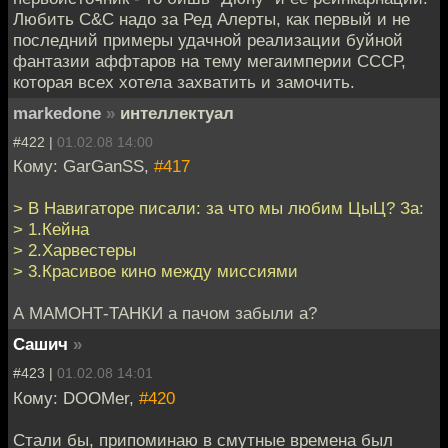
Любить C&C надо за Ред Алерты, как первый и не
последний примеры удачной реализации буйной
фантазии аффтаров на тему мегаимперии СССР,
которая всех хотела захватить и замочить.
markedone
»
интеллектуал
#422 |
01.02.08 14:00
Кому: GarGanSS,
#417
> В Навигаторе писали: за что мы любим ЦыЦ? За:
> 1.Кейна
> 2.Харвестеры
> 3.Красивое кино между миссиями
А МАМОНТ-ТАНКИ а пачом забыли а?
Сашич
»
#423 |
01.02.08 14:01
Кому: DOOMer,
#420
Стали бы, припоминаю в смутные времена был