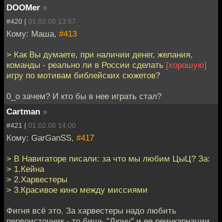
DOOMer
»
#420 |
01.02.08 13:57
Кому: Маша,
#413
> Как Вы думаете, при наличии денег, желания,
команды - реально ли в России сделать
[хорошую]
игру по мотивам библейских сюжетов?
0_o зачем? И кто бы в нее играть стал?
Cartman
»
#421 |
01.02.08 14:00
Кому: GarGanSS,
#417
> В Навигаторе писали: за что мы любим ЦыЦ? За:
> 1.Кейна
> 2.Харвестеры
> 3.Красивое кино между миссиями
Фигня всё это. За харвестеры надо любить
первоисточник - то бишь "Дюну" и ее реинкарнации.