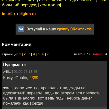
больший порядок, [чем в кино].
interfax-religion.ru
Вступай в нашу
группу ВКонтакте
Комментарии
cтраницы:
1
|
2
|
3
|
4
| 5 |
6
|
7
всего: 673,
Goblin
: 34
Цукерман
»
#401 |
01.02.08 13:46
Кому: Goblin,
#389
жаль, если честно. пропадают надежды на
адекватный перевод. ведь во втором вся прелесть
была в диалогах. вот ведь гады, небось денег
пожалели как всегда!