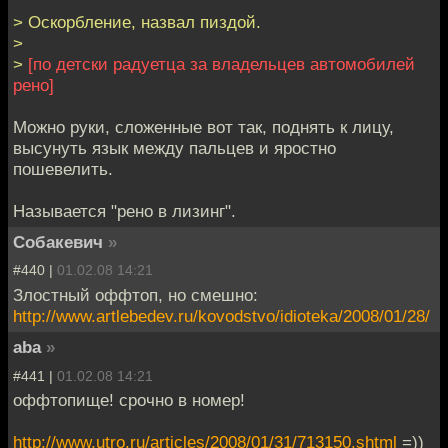
ракетостроение.
> Оскорбление, назвал пиздой.
Благодаря этим
>
металлам получают
>
[по детски радуетца за владельцев автомобилей
специальные легкие
рено]
и сверхлегкие,
прочные и
Можно руки, сложенные вот так, поднять к лицу,
сверхпрочные
высунуть язык между пальцев и яростно
сплавы. Афганистан
пошевелить.
перевернул
традиционные
Называется "рено в лизинг".
представления о
Собакевич
»
таких
месторождениях - в
#440 |
01.02.08 14:21
мире ничего
Злостный оффтоп, но смешно:
подобного
http://www.artlebedev.ru/kovodstvo/idioteka/2008/01/28/
неизвестно. Очень
aba
»
большие и
легкодоступные
#441 |
01.02.08 14:21
запасы...
оффтопище! срочно в номер!
http://www.artofwar.net
http://www.utro.ru/articles/2008/01/31/713150.shtml
=))