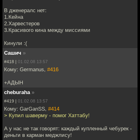
В дженералс нет:
1.Кейна
2.Харвестеров
3.Красивого кина между миссиями
Кинули :(
Сашич
»
#418 |
01.02.08 13:57
Кому: Germanus,
#416
+АДЫН
cheburaha
»
#419 |
01.02.08 13:57
Кому: GarGanSS,
#414
> Купил шаверму - помог Хаттабу!
А у нас не так говорят: каждый купленный чебурек -
деньги в карман меджлису!