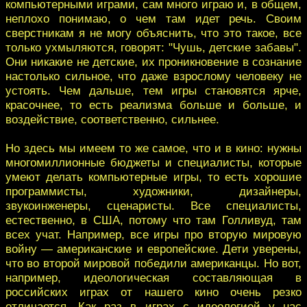
компьютерными играми, сам много играю и, в общем,
неплохо понимаю, о чем там идет речь. Своим
сверстникам я не могу объяснить, что это такое, все
только ухмыляются, говорят: "Чушь, детские забавы".
Они никакие не детские, их проникновение в сознание
настолько сильное, что даже взрослому человеку не
устоять. Чем дальше, тем игры становятся ярче,
красочнее, то есть реализма больше и больше, и
воздействие, соответственно, сильнее.
Но здесь мы имеем то же самое, что и в кино: нужны
многомиллионные бюджеты и специалисты, которые
умеют делать компьютерные игры, то есть хорошие
программисты, художники, дизайнеры,
звукоинженеры, сценаристы. Все специалисты,
естественно, в США, потому что там Голливуд, там
всех учат. Например, все игры про вторую мировую
войну — американские и европейские. Дети уверены,
что во второй мировой победили американцы. Но вот,
например, идеологическая составляющая в
российских играх от нашего кино очень резко
отличается. Как раз в играх с идеологией у нас