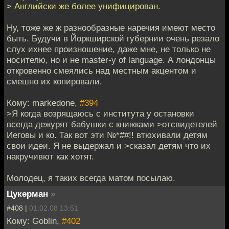
> Английски же более унифицирован.
Ну, тоже же ж разнообразные наречия имеют место
быть. Будучи в Йоркширской губернии очень резало
слух ихнее произношение, даже мне, не только не
носителю, но и не master-у of language. А лондонцы
откровенно смеялись над местным акцентом и
смешно их копировали.
Кому: markedone,
#394
>Я когда возрящаюсь с института у остановки
всегда дежурят бабушки с книжками >отсвидетелей
Иеговы и ко. Так вот эти №*##!! втюхивали детям
свои идеи. Я не выдержал и >сказал детям что их
накручивют как хотят.
Молодец, я таких всегда матом посылаю.
Цукерман
»
#408 |
01.02.08 13:51
Кому: Goblin,
#402