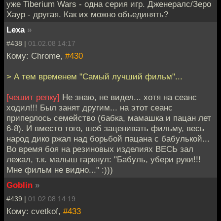
десятки и сотни
уже Tiberium Wars - одна серия игр. Дженералс/Зеро
километров жилах
Хаур - другая. Как их можно объединять?
содержатся
Lexa
»
настоящие
сокровища - рубины,
#438 |
01.02.08 14:17
бериллы, изумруды,
Кому: Chrome,
#430
а также совсем уж
редкие драгоценные
> А тем временем "Самый лучший фильм"...
камни кунциты и
гиддениты. Но
[чешит репку]
Не знаю, не видел... хотя на сеанс
главное - эти жилы
ходил!!! Был занят другим... на этот сеанс
оказались
приперлось семейство (бабка, мамашка и пацан лет
богатейшим
6-8). И вместо того, шоб заценивать фильму, весь
источником редких
народ дико ржал над борьбой пацана с бабулькой...
металлов: бериллия,
Во время боя на резиновых изделиях ВЕСЬ зал
тория, лития,
лежал, т.к. малыш гаркнул: "Бабуль, убери руки!!!
тантала, ниобия. Это
Мне фильм не видно..." :)))
очень дорогостоящее
Goblin
»
стратегическое
сырье, без которого
#439 |
01.02.08 14:19
невозможно
Кому: cvetkof,
#433
современное авиа- и