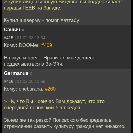
> купив лицензионную Виндовс вы поддерживаете
парады ГЕЕВ на Западе.
Купил шаверму - помог Хаттабу!
Сашич
»
#415 |
01.02.08 13:54
Кому: DOOMer,
#409
На вкус и цвет... Нравится мне дешево
подделываться в Зе-Эйч.
Germanus
»
#416 |
01.02.08 13:55
Кому: cheburaha,
#260
> Ну, что Вы - сейчас Вам докажут, что это
очередной поповский беспредел.
Зачем же так резко? Поповского беспредела в
стремлении развить культуру граждан нет никакого.