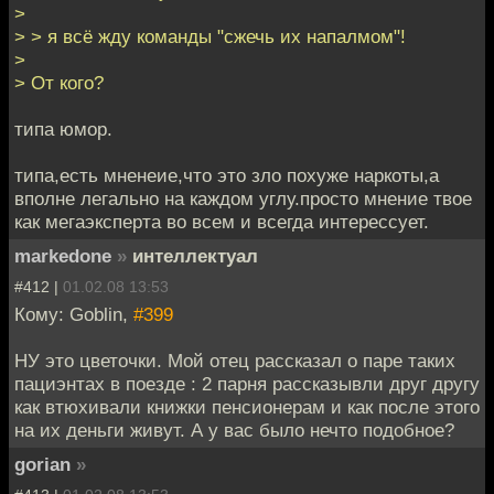
>
> > я всё жду команды "сжечь их напалмом"!
>
> От кого?
типа юмор.
типа,есть мненеие,что это зло похуже наркоты,а
вполне легально на каждом углу.просто мнение твое
как мегаэксперта во всем и всегда интерессует.
markedone
»
интеллектуал
#412 |
01.02.08 13:53
Кому: Goblin,
#399
НУ это цветочки. Мой отец рассказал о паре таких
пациэнтах в поезде : 2 парня рассказывли друг другу
как втюхивали книжки пенсионерам и как после этого
на их деньги живут. А у вас было нечто подобное?
gorian
»