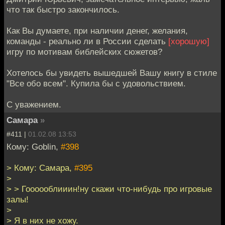
что так быстро закончилось.
Как Вы думаете, при наличии денег, желания,
команды - реально ли в России сделать
[хорошую]
игру по мотивам библейских сюжетов?
Хотелось бы увидеть вышедшей Вашу книгу в стиле
"Все обо всем". Купила бы с удовольствием.
С уважением.
Самара
»
#411 |
01.02.08 13:53
Кому: Goblin,
#398
> Кому: Самара,
#395
>
> > Гоооооблииин!ну скажи что-нибудь про игровые
залы!
>
> Я в них не хожу.