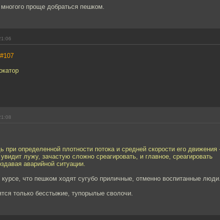
 многого проще добраться пешком.
21:06
#107
окатор
21:08
ь при определенной плотности потока и средней скорости его движения 
 увидит лужу, зачастую сложно среагировать, и главное, среагировать
оздавая аварийной ситуации.
в курсе, что пешком ходят сугубо приличные, отменно воспитанные люди
ятся только бесстыжие, тупорылые сволочи.