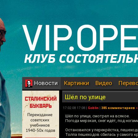
Картинки
Видео
Перев
Новости
Шёл по улице
17.02.08 17:08 |
Goblin
|
385 комментариев
»
Шёл по улице, смотрел на всякое.
Погода мерзкая, снег идёт, под нога
Остановился у перекрёстка, пешеход
Толпа пешеходов сбилась у самого кр