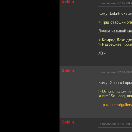
Goblin
отправлено 17.02.08 
Кому: Loki-trickste
> Трщ старший оп
Лучше называй ме
> Камрад Локи дл
> Разрешите прой
Жги!
Goblin
отправлено 17.02.08 
Кому: Хрен с Гор
> Отчего напомнило
книге "So Long, and
http://oper.ru/gall
Goblin
отправлено 17.02.08 