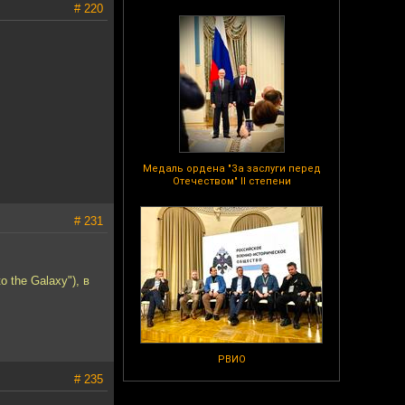
# 220
Медаль ордена "За заслуги перед
Отечеством" II степени
# 231
 the Galaxy"), в
РВИО
# 235