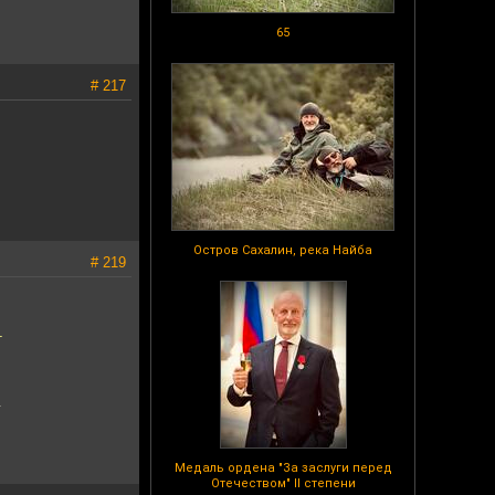
65
# 217
Остров Сахалин, река Найба
# 219
-
.
Медаль ордена "За заслуги перед
Отечеством" II степени