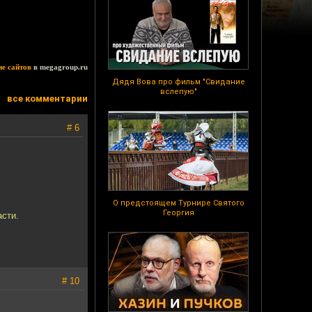
ие сайтов
в megagroup.ru
Дядя Вова про фильм "Свидание
вслепую"
все комментарии
# 6
О предстоящем Турнире Святого
Георгия
асти.
# 10