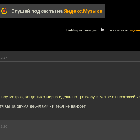
Слушай подкасты на
Яндекс.Музыка
Goblin рекомендует
заказывать
создан
17:17
пару метров, когда тихо-мирно идешь по тротуару в метре от проезжей ч
тя бы за двумя дебилами - и тебя не накроет.
17:20