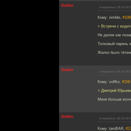
Goblin
отправлено 18.02.08 
Кому: nimble,
#108
> Встречи с води
Не далее как поз
Толковый парень х
Жалко было тётен
Goblin
отправлено 18.02.08 
Кому: voffko,
#158
> Дмитрий Юрьевич
Меня больше волну
Goblin
отправлено 18.02.08 
Кому: taroBAR,
#2