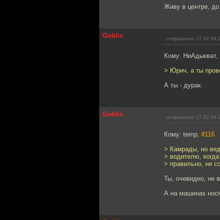
Живу в центре, до
Goblin
отправлено 17.02.08 
Кому: НиАдыкват,
> Юрич, а ты пров
А ты - дурак.
Goblin
отправлено 17.02.08 
Кому: temp,
#116
> Камрады, но вед
> водителю, когда
> правильно, не с
Ты, очевидно, не 
А на машинах нос