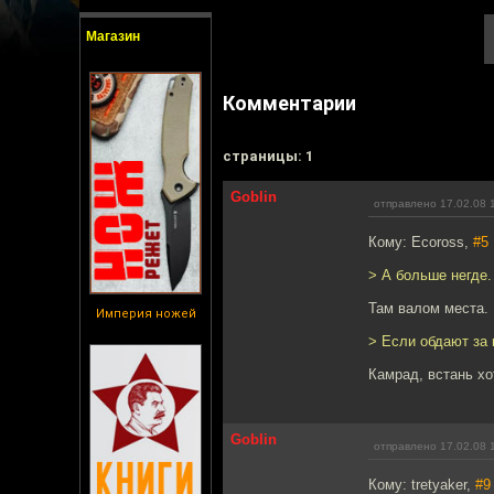
Магазин
Комментарии
cтраницы: 1
Goblin
отправлено 17.02.08 
Кому: Ecoross,
#5
> А больше негде.
Там валом места.
Империя ножей
> Если обдают за 
Камрад, встань хо
Goblin
отправлено 17.02.08 
Кому: tretyaker,
#9