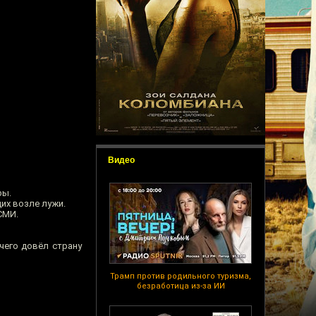
Видео
ры.
их возле лужи.
СМИ.
чего довёл страну
Трамп против родильного туризма,
безработица из-за ИИ