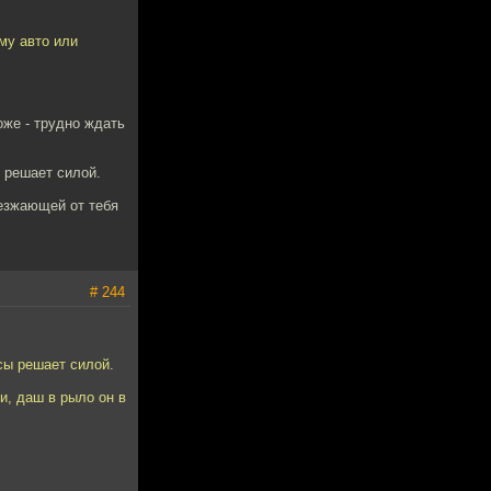
му авто или
же - трудно ждать
ы решает силой.
уезжающей от тебя
# 244
сы решает силой.
и, даш в рыло он в