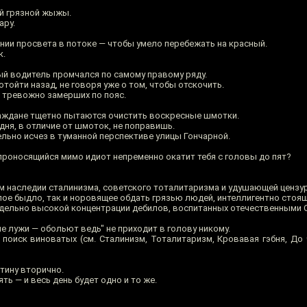
ой грязной жыжы.
ару.
ии просвета в потоке — чтобы умело перебежать на красный.
к.
ый водитель промчался по самому правому ряду.
тойти назад, не говоря уже о том, чтобы отскочить.
а тревожно замерших по пояс.
раждане тщетно пытаются очистить воскресные шмотки.
ня, в отличие от шмоток, не поправишь.
льно исчез в туманной перспективе улицы Гончарной.
 проносящийся мимо идиот непременно окатит тебя с головы до пят?
ом наследии сталинизма, советского тоталитаризма и удушающей цензу
пое быдло, так и норовящее обдать грязью людей, интеллигентно стоящ
редельно высокой концентрации дебилов, воспитанных отечественными 
ле лужи — обольют ведь" не приходит в голову никому.
 поиск виноватых (см. Сталинизм, Тоталитаризм, Кровавая гэбня, До 
тину вторично.
ь — и весь день будет одно и то же.