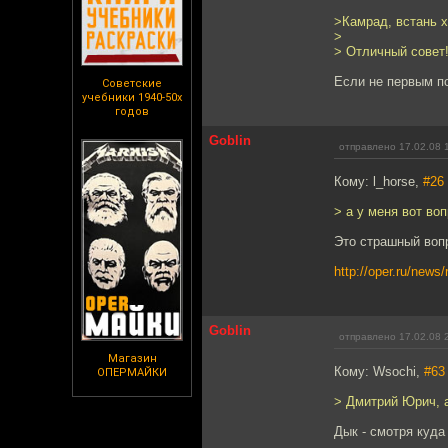
>Камрад, встань х
>
> Отличный совет
Если не первым п
Советские
учебники 1940-50х
годов
Goblin
отправлено 17.02.08 
Кому: l_horse,
#26
> а у меня вот во
Это страшный вопр
http://oper.ru/new
Goblin
отправлено 17.02.08 
Магазин
Кому: Wsochi,
#63
ОПЕРМАЙКИ
> Дмитрий Юрич, а
Дык - смотря куда 