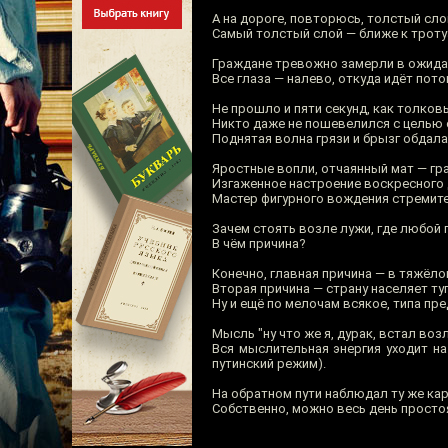
А на дороге, повторюсь, толстый сл
Самый толстый слой — ближе к троту
Граждане тревожно замерли в ожидан
Все глаза — налево, откуда идёт пото
Не прошло и пяти секунд, как толков
Никто даже не пошевелился с целью о
Поднятая волна грязи и брызг обдал
Яростные вопли, отчаянный мат — г
Изгаженное настроение воскресного д
Мастер фигурного вождения стремите
Зачем стоять возле лужи, где любой
В чём причина?
Конечно, главная причина — в тяжёл
Вторая причина — страну населяет ту
Ну и ещё по мелочам всякое, типа п
Мысль "ну что же я, дурак, встал воз
Вся мыслительная энергия уходит на
путинский режим).
На обратном пути наблюдал ту же кар
Собственно, можно весь день простоят