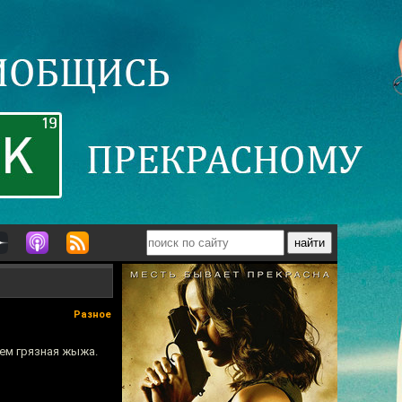
Разное
оем грязная жыжа.