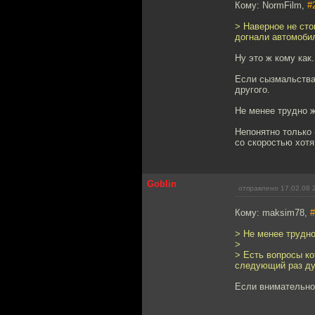
Кому: NormFilm,
#
> Наверное не сто
догнали автомобил
Ну это ж кому как.
Если сызмальства
другого.
Не менее трудно ж
Непонятно только 
со скоростью хотя
Goblin
отправлено 17.02.08 
Кому: maksim78,
#
> Не менее трудно
>
> Есть вопросы ко
следующий раз ду
Если внимательно 