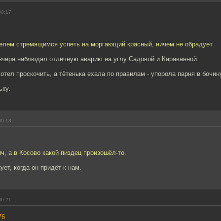
00:17
телем стремящимся успеть на моргающий красный, ничем не обрадует.
авчера наблюдал отличную аварию на углу Садовой и Караванной.
отел проскочить, а тётенька ехала по правилам - упорола парня в бочин
ьку.
00:18
, а в Косово какой пиздец произошёл-то.
ет, когда он придёт к нам.
00:21
76