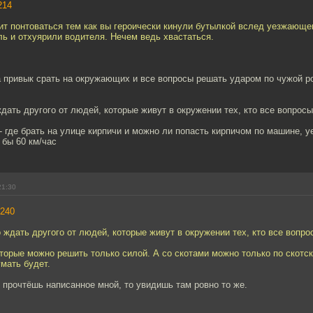
214
ит понтоваться тем как вы героически кинули бутылкой вслед уезжающе
ь и отхуярили водителя. Нечем ведь хвастаться.
 привык срать на окружающих и все вопросы решать ударом по чужой ро
дать другого от людей, которые живут в окружении тех, кто все вопрос
- где брать на улице кирпичи и можно ли попасть кирпичом по машине, 
 бы 60 км/час
21:30
240
 ждать другого от людей, которые живут в окружении тех, кто все вопро
торые можно решить только силой. А со скотами можно только по скотск
мать будет.
прочтёшь написанное мной, то увидишь там ровно то же.