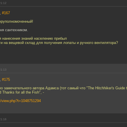
21:12
r,
#167
еруполномоченный!
ня сантехником.
я нанесения знаний населению прибыл
ти на вещевой склад для получения лопаты и ручного вентилятора?
21:13
ы,
#175
 замечательного автора Адамса (тот самый что "The Hitchhiker's Guide to
 Thanks for all the Fish", -
ery/view.php?t=1048751294
21:16