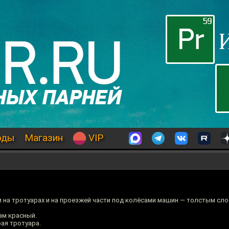
оды
Магазин
VIP
ми на тротуарах и на проезжей части под колёсами машин — толстым сл
ам красный.
ая тротуара.