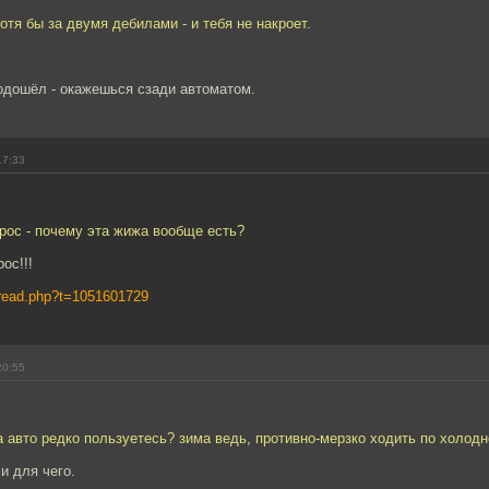
отя бы за двумя дебилами - и тебя не накроет.
!
одошёл - окажешься сзади автоматом.
17:33
прос - почему эта жижа вообще есть?
ос!!!
s/read.php?t=1051601729
20:55
 авто редко пользуетесь? зима ведь, противно-мерзко ходить по холод
и для чего.