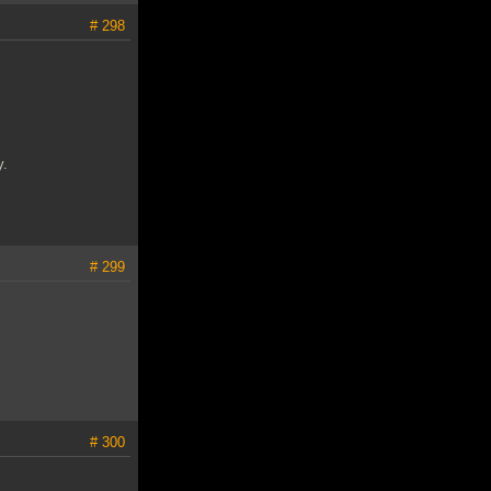
# 298
у.
# 299
# 300