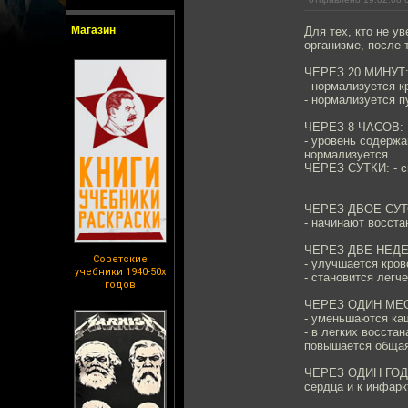
Магазин
Для тех, кто не у
организме, после 
ЧЕРЕЗ 20 МИНУТ
- нормализуется к
- нормализуется п
ЧЕРЕЗ 8 ЧАСОВ:
- уровень содержа
нормализуется.
ЧЕРЕЗ СУТКИ: - с
ЧЕРЕЗ ДВОЕ СУТ
- начинают восста
ЧЕРЕЗ ДВЕ НЕДЕ
Советские
- улучшается кро
учебники 1940-50х
- становится легч
годов
ЧЕРЕЗ ОДИН МЕС
- уменьшаются каш
- в легких восста
повышается общая
ЧЕРЕЗ ОДИН ГОД: 
сердца и к инфарк