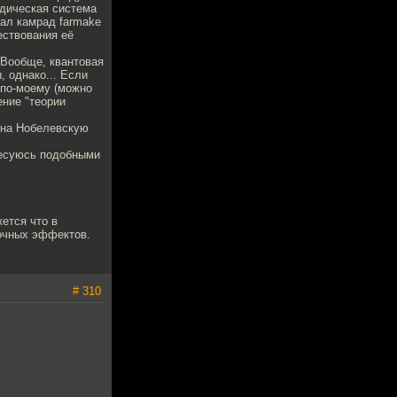
одическая система
мал камрад farmake
ествования её
 Вообще, квантовая
 однако... Если
 по-моему (можно
ение "теории
 на Нобелевскую
ересуюсь подобными
жется что в
бочных эффектов.
# 310