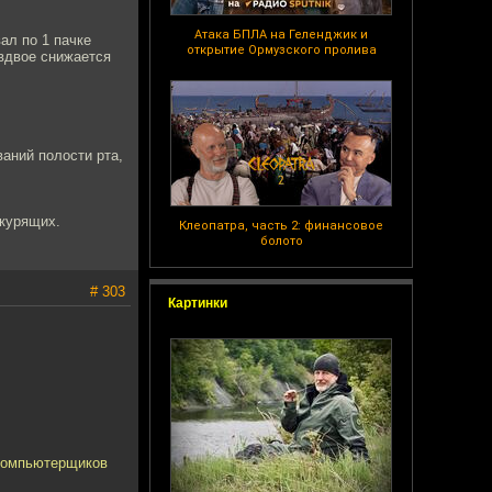
Атака БПЛА на Геленджик и
ал по 1 пачке
открытие Ормузского пролива
 вдвое снижается
ваний полости рта,
екурящих.
Клеопатра, часть 2: финансовое
болото
# 303
Картинки
 компьютерщиков