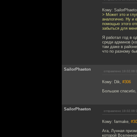
Кому: SailorPhaet
> Может это и глу
аналогично. Ну и 
помощью этого отп
забыться для меня
Я работал год в о
среди админов (хо
там даже в районе
что по разному бы
SailorPhaeton
отправлено 19.02.08 
Кому: Dik,
#306
Большое спасибо, 
SailorPhaeton
отправлено 19.02.08 
Кому: farmake,
#3
Ага, Лунная призм
которой Вселенна