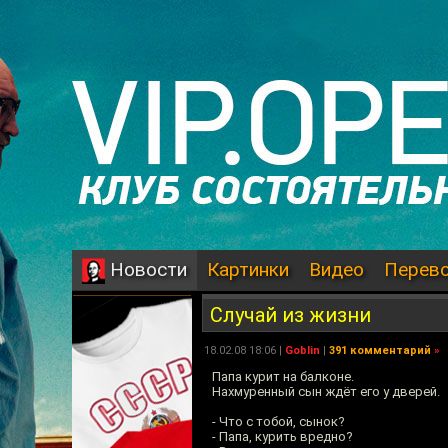
Картинки
Видео
Перев
Новости
Случай из жизни
18.02.08 18:06 |
Goblin
|
391 комментарий
»
Папа курит на балконе.
Нахмуренный сын ждёт его у дверей.
- Что с тобой, сынок?
- Папа, курить вредно?