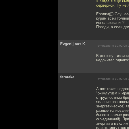
> Когда я ещё был
серверной. Ну не 
Ёоолки)))) Слуша
курим всей толпой
использования?
Погоди, а если д
Evgenij aus K.
отправлено 19.02.08 
В догонку - извиня
недочитал однако:
farmake
отправлено 19.02.08 
А вот такая недав
"оккультизм и мра
с трудностями бро
явление называемо
энергетическое) я
разные толкования
бывают самые разл
объединений). При
энергии и мыслям 
влиять могут как 