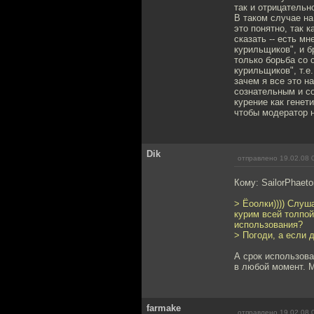
так и отрицательн
В таком случае н
это понятно, так к
сказать -- есть м
курильщиков", и б
только борьба со 
курильщиков", т.е.
зачем я все это н
сознательным и со
курение как генет
чтобы модератор н
Dik
отправлено 19.02.08 
Кому: SailorPhaet
> Ёоолки)))) Слуш
курим всей толпой
использования?
> Погоди, а если 
А срок использова
в любой момент. М
farmake
отправлено 19.02.08 