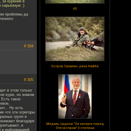
 за курение в
 серьёзную :)
65
аем проблемы да
лезного
# 304
Остров Сахалин, река Найба
# 305
дит в этом только
 не курю, но знаком
 Есть такое
евое,
ют... Ну есть
ие что эти эгрегоры
разных групп и
озникают благодаря
Медаль ордена "За заслуги перед
дпитывают, и
Отечеством" II степени
й и информацией,