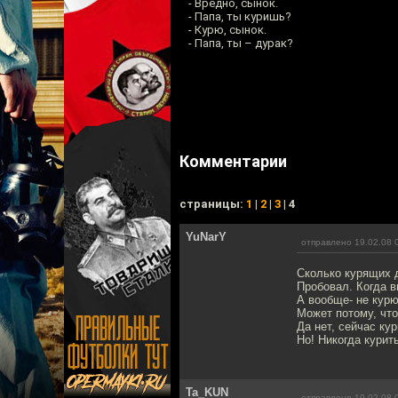
- Вредно, сынок.
- Папа, ты куришь?
- Курю, сынок.
- Папа, ты – дурак?
Комментарии
cтраницы:
1
|
2
|
3
| 4
YuNarY
отправлено 19.02.08 
Сколько курящих д
Пробовал. Когда в
А вообще- не курю
Может потому, что
Да нет, сейчас ку
Но! Никогда курит
Ta_KUN
отправлено 19.02.08 