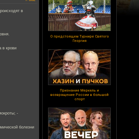
происходят в
овня.
О предстоящем Турнире Святого
Георгия
а в крови
Признание Меркель и
возвращение России в большой
спорт
окроты; -
емической болезни