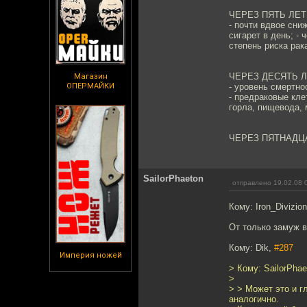
ЧЕРЕЗ ПЯТЬ ЛЕТ
- почти вдвое сни
сигарет в день; -
степень риска рак
ЧЕРЕЗ ДЕСЯТЬ Л
Магазин
ОПЕРМАЙКИ
- уровень смертнос
- предраковые кле
горла, пищевода, 
ЧЕРЕЗ ПЯТНАДЦАТЬ
SailorPhaeton
отправлено 19.02.08 
Кому: Iron_Divizion
От только замуж в
Кому: Dik,
#287
Империя ножей
> Кому: SailorPha
>
> > Может это и г
аналогично.