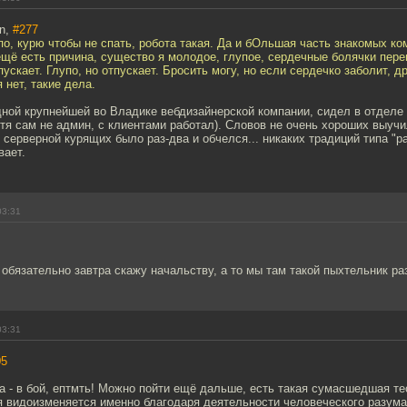
on,
#277
по, курю чтобы не спать, робота такая. Да и бОльшая часть знакомых 
ещё есть причина, существо я молодое, глупое, сердечные болячки пер
ускает. Глупо, но отпускает. Бросить могу, но если сердечко заболит, д
 нет, такие дела.
дной крупнейшей во Владике вебдизайнерской компании, сидел в отделе 
тя сам не админ, с клиентами работал). Словов не очень хороших выучил 
 серверной курящих было раз-два и обчелся... никаких традиций типа "ра
вает.
03:31
обязательно завтра скажу начальству, а то мы там такой пыхтельник разв
03:31
05
а - в бой, ептмть! Можно пойти ещё дальше, есть такая сумасшедшая те
я видоизменяется именно благодаря деятельности человеческого разума