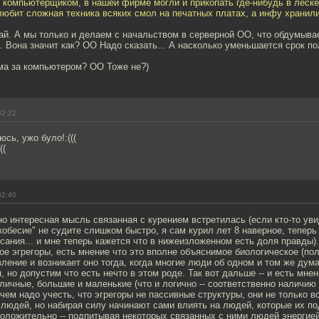
 компьютерщиком, в нашей фирме могли и прикопать где-нибудь в леске,
любит сложная техника всяких смол на печатных платах, а инфу хранили
аай. А мы только и делаем с начальством в серверной ОО, что обдумыв
. Вона значит как? ОО Надо сказать... А насколько уменьшается срок по
ома за компьютером? ОО Тоже не?)
02:22
юсь, ужо було!:(((
((
02:40
но интересная мысль связанная с курением встретилась (если кто-то уви
кобесие" не судите слишком быстро, я сам курил лет 8 наверное, теперь
сания... и мне теперь кажется что в нижеизложенном есть доля правды).
е эгрегоры, есть мнение что это вполне объяснимое биологическое (пол
вление и возникает оно тогда, когда многие люди об одном и том же дума
, но допустим что есть нечто в этом роде. Так вот дальше -- и есть мнен
ичные, большие и маленькие (что и логично -- соответственно наличию 
чем надо учесть, что эгрегоры не пассивные структуры, они не только в
людей, но набирая силу начинают сами влиять на людей, которые их по
положительно -- подпитывая некоторых связанных с ними людей энергие