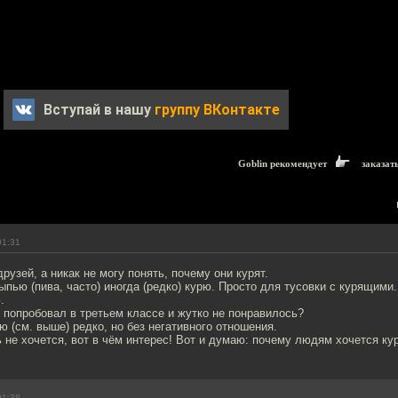
Вступай в нашу
группу ВКонтакте
Goblin рекомендует
заказат
01:31
рузей, а никак не могу понять, почему они курят.
ыпью (пива, часто) иногда (редко) курю. Просто для тусовки с курящими.
.
 попробовал в третьем классе и жутко не понравилось?
рю (см. выше) редко, но без негативного отношения.
ь не хочется, вот в чём интерес! Вот и думаю: почему людям хочется ку
01:38