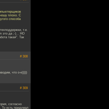
компьютерщиков
еношу плохо. С
ругого способа
техподдержки, т.е.
это да ;-)... НО
бота такая". Так
# 308
одим, что о-е)))))
# 309
ория, согласно
. То есть придумал