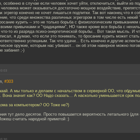
о, особенно в случае если человек хочет уйти, отключиться, выйти из по
а человека может оказываться достаточно мощное воздействие, препятс
ак эгрегор конечно не хочет лишаться подпитки. Так вот наконец что я с
нение, что среди множества различных эгрегором в том числе есть некий 
росание курить -- это не только борьба с физиологическим привыканием к
своими привычками и "традициями", НО также кроме все борьба с нехил
 что-то из разряда психо-энергетической борьбы... Вот такая мысль. И чт
аписал, я думаю, что если это понимать, то бросание курить может стать
ответственно успешным. Так что удачи... Есть конечно и другие аспекты
ическое оружие, которым нас убивают... он об этом наверное можно пого
е забанил ;-)
03:03
on,
#303
ааай. А мы только и делаем с начальством в серверной ОО, что обдум
. Вона значит как? ОО Надо сказать... А насколько уменьшается срок по
дома за компьютером? ОО Тоже не?)
ния тут дело десятое. Просто повышается вероятность летального (для с
ожеш считать народной приметой :)
03:30