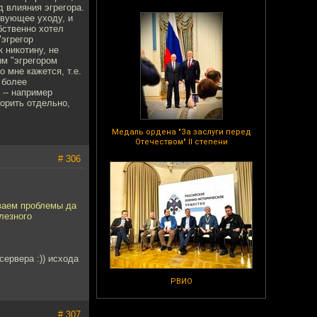
д влияния эгрегора.
твующее уходу, и
обственно хотел
"эгрегор
 никотину, не
ым "эгрегором
о мне кажется, т.е.
 более
 -- например
ворить отдельно,
Медаль ордена "За заслуги перед
Отечеством" II степени
# 306
ываем проблемы да
лезного
ервера :)) исхода
РВИО
# 307