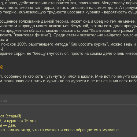
mg, и рраз, действительно становится так, приснилась Менделееву пери
выглядеть именно так - ррраз, и так становится на самом деле. А приду
ю теорию, объясняющую трудности бросания курения - вероятность сущ
.
рощенное толкование данной теории, может она и бред но тем не менее.
вателям и правда может показаться безумной, в этом есть доля правды,
ма предметная область, можно поискать слова "Квантовая голограмма",
искать "квантовая физика"). Среди статей обязательно найдется объясн
ости.
 поисков 100% работающего метода "Как бросить курить", можно ведь и
ь)
заранее сорри, не "блещу глупостью", просто на самом деле очень инт
02
т, особенно те кто хоть чуть-чуть учился в школе. Мне вот почему-то ка
 люди начинают пить и курить не по дурости и не от незнания всех по
03:34
от (старый)
, и курю я с 16 лет.
ы — две.
ет калькулятор, что-то считает и снова обращается к мужчине: