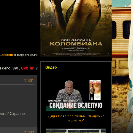
ь
лендинг
в megagroup.ru
Видео
всего: 391,
Goblin
: 8
# 301
рить? Странно.
Дядя Вова про фильм "Свидание
вслепую"
# 302