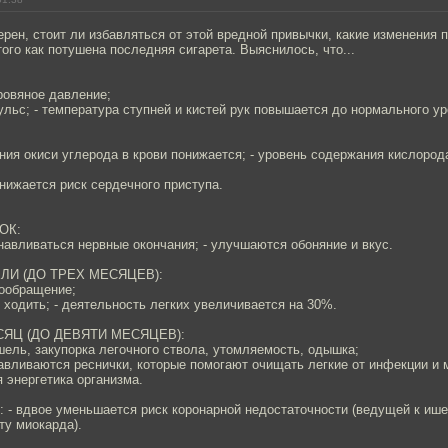
верен, стоит ли избавляться от этой вредной привычки, какие изменения 
того как потушена последняя сигарета. Выяснилось, что...
:
ровяное давление;
ульс; - температура ступней и кистей рук повышается до нормального ур
ния окиси углерода в крови понижается; - уровень содержания кислород
нижается риск сердечного приступа.
ОК:
навливаться нервные окончания; - улучшаются обоняние и вкус.
ЛИ (ДО ТРЕХ МЕСЯЦЕВ):
вообращение;
е ходить; - деятельность легких увеличивается на 30%.
ЯЦ (ДО ДЕВЯТИ МЕСЯЦЕВ):
ель, закупорка легочного ствола, утомляемость, одышка;
навливаются реснички, которые помогают очищать легкие от инфекции и м
 энергетика организма.
- вдвое уменьшается риск коронарной недостаточности (ведущей к иш
ту миокарда).