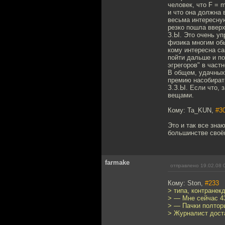
человек, что F = 
и что она должна 
весьма интересну
резко пошла вверх
З.Ы. Это очень уп
физика многим обы
кому интересна са
пойти дальше и по
эгрегоров" в частн
В общем, удачных
премию насобират
З.З.Ы. Если что, 
вещами.
Кому: Ta_KUN,
#3
Это и так все знаю
большинстве своём
farmake
отправлено 19.02.08 
Кому: Ston,
#233
> типа, контранекд
> — Мне сейчас 43
> — Пачки полтор
> Журналист доста