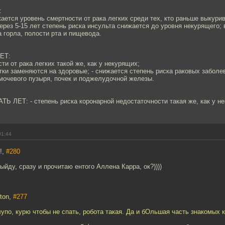
:
жается уровень смертности от рака легких среди тех, кто раньше выкурив
 через 5-15 лет степень риска инсульта снижается до уровня некурящего;
а горла, полости рта и пищевода.
ЕТ:
ти от рака легких такой же, как у некурящих;
тки заменяются на здоровые; - снижается степень риска раковых заболе
мочевого пузыря, почек и поджелудочной железы.
 ЛЕТ: - степень риска коронарной недостаточности такая же, как у н
01:44
!,
#280
ыйду, сразу и прочитаю ентого Аллена Карра, ок?))))
eton,
#277
лупо, курю чтобы не спать, робота такая. Да и бОльшая часть знакомых