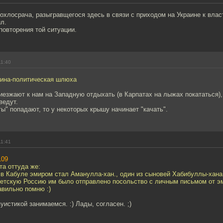
охлосрача, разыгравщегося здесь в связи с приходом на Украине к вла
л.
 повторения той ситуации.
11:40
аина-политическая шлюха
иезжают к нам на Западную отдыхать (в Карпатах на лыжах покататься),
ведут.
ты" попадают, то у некоторых крышу начинает "качать".
11:41
109
та оттуда же:
. в Кабуле эмиром стал Аманулла-хан., один из сыновей Хабибуллы-хана
ветскую Россию им было отправлено посольство с личным письмом от эм
равильно помню :)
уистикой занимаемся. :) Лады, согласен. ;)