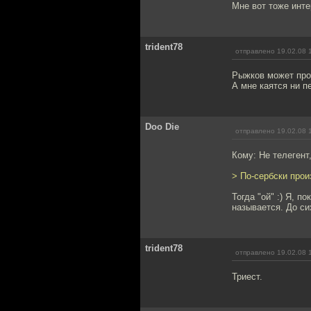
Мне вот тоже инте
trident78
отправлено 19.02.08 
Рыжков может прод
А мне каятся ни пе
Doo Die
отправлено 19.02.08 
Кому: Не телегент
> По-сербски прои
Тогда "ой" :) Я, п
называется. До сих
trident78
отправлено 19.02.08 
Триест.