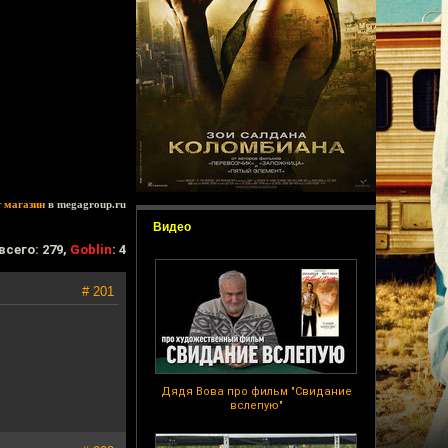
т магазин
в megagroup.ru
Видео
всего: 279,
Goblin
: 4
# 201
Дядя Вова про фильм "Свидание
вслепую"