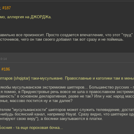
r,
#187
имо, аллергия на ДЖОРДЖа.
равильно все произносит. Просто создается впечатление, что этот "труд
сточников, чего он там своего добавил так вот сразу и не поймешь.
10:14
,
#186
таров (shqiptar) таки-мусульмане. Православные и католики там в мен
 якобы мусульманском экстремизме шиптеров... Большинство русских -
 я помню, в Приднестровье речь вовсе не шла о православном экстремиз
авность" в основном декларативная, разве не так? Или у нас народ мас
енье, массово постится ну и так далее?
телем "мусульманскости" шипторов может служить телевидение, достат
-нибудь босянский канал, например Hayat. Сразу видно, что шиптерки о
ентируют свою веру"), а босянки закутываются в платки.
осния - та еще пороховая бочка...