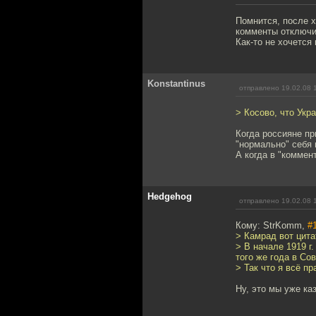
Помнится, после х
комменты отключи
Как-то не хочется
Konstantinus
отправлено 19.02.08 
> Косово, что Укр
Когда россияне пр
"нормально" себя 
А когда в "коммен
Hedgehog
отправлено 19.02.08 
Кому: StrKomm,
#
> Камрад вот цита
> В начале 1919 г
того же года в Со
> Так что я всё п
Ну, это мы уже каз