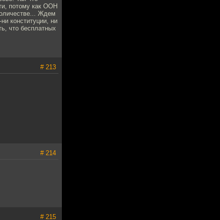
ти, потому как ООН
количестве... Ждем
ни конституции, ни
ть, что бесплатных
# 213
# 214
# 215