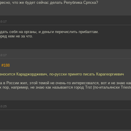
ресно, что же будет сейчас делать Република Српска?
10:17
ать себя на органы, и деньги перечислить прибалтам.
ред кем не за что.
10:17
,
#188
зносится Караджорджевич, по-русски принято писать Карагеоргиевич
ока в России жил, этой темой не очень-то интересовался, вот и не знаю ка
 пор, например, не знаю как называется город Trst (по-итальянски Triest
10:25