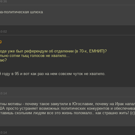
09:36
ина-политическая шлюха
10:02
9
роде уже был референдум об отделении (в 70-х, ЕМНИП)?
льно сотни тыщ голосов не хватило...
таю?
 году в 95 и вот как раз на нем совсем чуток не хватило.
10:14
тны мотивы - почему такое замутили в Югославии, почему на Ирак напал
ША просто устраняет возможных политических конкурентов и обеспечива
ставишь скольким людям все это жизнь поломало.. как страшно жить! (с)
10:14