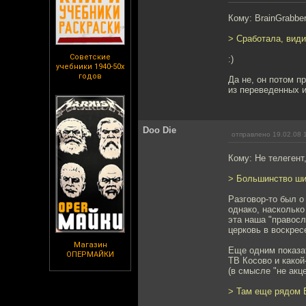
Кому: BrainGrabbe
> Сработала, вид
Советские
:)
учебники 1940-50х
годов
Да не, он потом п
из переведенных и
Doo Die
отправлено 19.02.08 
Кому: Не телегент
> Большинство шип
Разговор-то был о
однако, насколько
эта наша "правосл
церковь в воскрес
Магазин
Еще одним показа
ОПЕРМАЙКИ
ТВ Косово и какой
(в смысле "не акц
> Там еще рядом Б