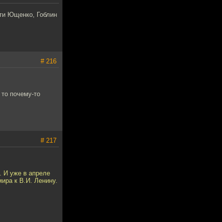
сти Ющенко, Гоблин
# 216
 то почему-то
# 217
. И уже в апреле
ира к В.И. Ленину.