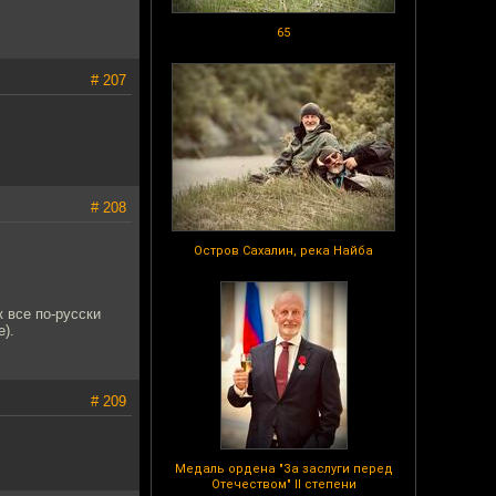
65
# 207
# 208
Остров Сахалин, река Найба
к все по-русски
e).
# 209
Медаль ордена "За заслуги перед
Отечеством" II степени