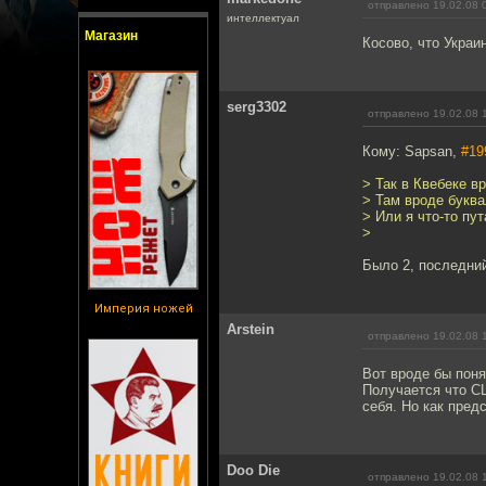
отправлено 19.02.08 
интеллектуал
Магазин
Косово, что Укра
serg3302
отправлено 19.02.08 
Кому: Sapsan,
#19
> Так в Квебеке в
> Там вроде буква
> Или я что-то пу
>
Было 2, последний
Империя ножей
Arstein
отправлено 19.02.08 
Вот вроде бы поня
Получается что С
себя. Но как пред
Doo Die
отправлено 19.02.08 