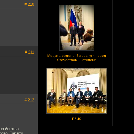
# 210
# 211
Медаль ордена "За заслуги перед
Отечеством" II степени
# 212
РВИО
на богатых
ово. Так что