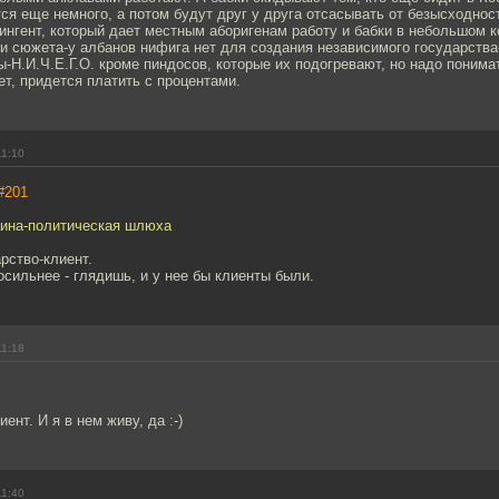
я еще немного, а потом будут друг у друга отсасывать от безысходнос
ингент, который дает местным аборигенам работу и бабки в небольшом 
и сюжета-у албанов нифига нет для создания независимого государства-
ы-Н.И.Ч.Е.Г.О. кроме пиндосов, которые их подогревают, но надо понима
т, придется платить с процентами.
11:10
#201
аина-политическая шлюха
арство-клиент.
сильнее - глядишь, и у нее бы клиенты были.
11:18
иент. И я в нем живу, да :-)
11:40