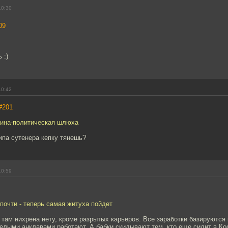
10:30
09
 :)
10:42
#201
аина-политическая шлюха
типа сутенера кепку тянешь?
10:59
почти - теперь самая житуха пойдет
 там нихрена нету, кроме разрытых карьеров. Все заработки базируются 
целыми анклавами работают. А бабки скидывают тем, кто еще сидит в Кос