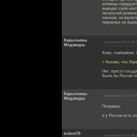
албанцы порадуютс
выведет свой конт
печальной развязк
законов, ни валют
пирожных не бывае
Карычневы
отправлено 19.02.08 
Мядзведзь
Кому: markedone,
> Косово, что Укр
Нет, просто госуд
Была бы Россия по
Карычневы
отправлено 19.02.08 
Мядзведзь
Поправка:
и у России есть кл
trident78
отправлено 19.02.08 