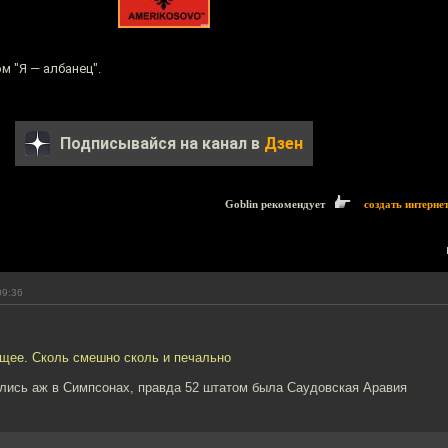
 "Я — албанец".
Подписывайся на канал в
Дзен
Goblin рекомендует
создать интерне
09:36
щее. Сколь смешно сколь и печально
ались аж в Симпсонах, правда 52 штатом была Саудовская Аравия