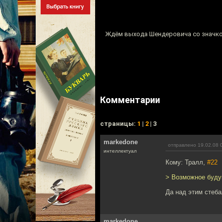
Ждём выхода Шендеровича со значком
Комментарии
cтраницы:
1
|
2
| 3
markedone
отправлено 19.02.08 
интеллектуал
Кому: Тралл,
#22
> Возможное буду
Да над этим стеб
markedone