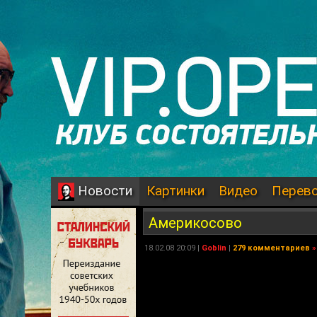
Картинки
Видео
Перев
Новости
Америкосово
18.02.08 20:09 |
Goblin
|
279 комментариев
»