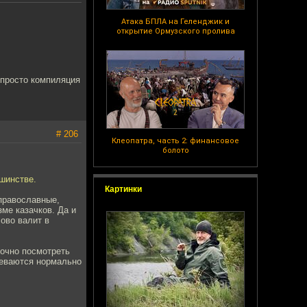
Атака БПЛА на Геленджик и
открытие Ормузского пролива
" просто компиляция
# 206
Клеопатра, часть 2: финансовое
болото
ьшинстве.
Картинки
 православные,
ме казачков. Да и
сово валит в
очно посмотреть
деваются нормально