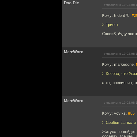
Doo Die
отправлено 19.02.08 
Кому: trident78,
#2
> Триест.
Спасиб, буду знать
MercWorx
отправлено 19.02.08 
Кому: markedone,
> Косово, что Укр
а ты, россиянин, 
MercWorx
отправлено 19.02.08 
Кому: vovikz,
#65
> Сербов выгнали 
Житуха не пойдет,
соседях, где они 