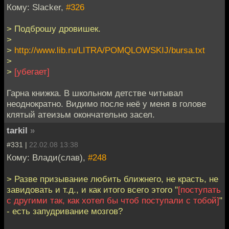
Кому: Slacker,
#326
> Подброшу дровишек.
>
>
http://www.lib.ru/LITRA/POMQLOWSKIJ/bursa.txt
>
>
[убегает]
Гарна книжка. В школьном детстве читывал
неоднократно. Видимо после неё у меня в голове
клятый атеизьм окончательно засел.
tarkil
»
#331 |
22.02.08 13:38
Кому: Влади(слав),
#248
> Разве призывание любить ближнего, не красть, не
завидовать и т.д., и как итого всего этого "
[поступать
с другими так, как хотел бы чтоб поступали с тобой]
"
- есть запудривание мозгов?