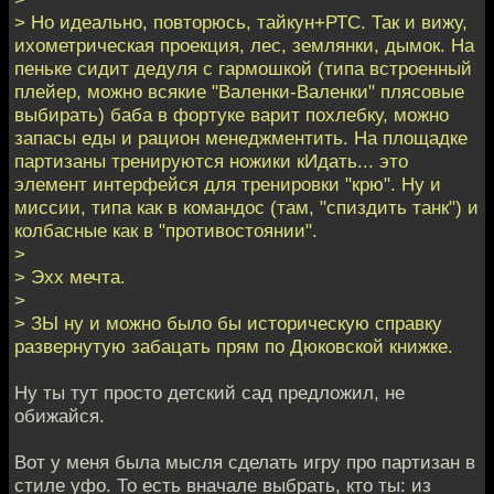
> Но идеально, повторюсь, тайкун+РТС. Так и вижу,
ихометрическая проекция, лес, землянки, дымок. На
пеньке сидит дедуля с гармошкой (типа встроенный
плейер, можно всякие "Валенки-Валенки" плясовые
выбирать) баба в фортуке варит похлебку, можно
запасы еды и рацион менеджментить. На площадке
партизаны тренируются ножики кИдать... это
элемент интерфейся для тренировки "крю". Ну и
миссии, типа как в командос (там, "спиздить танк") и
колбасные как в "противостоянии".
>
> Эхх мечта.
>
> ЗЫ ну и можно было бы историческую справку
развернутую забацать прям по Дюковской книжке.
Ну ты тут просто детский сад предложил, не
обижайся.
Вот у меня была мысля сделать игру про партизан в
стиле уфо. То есть вначале выбрать, кто ты: из