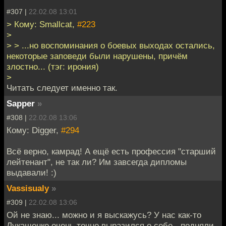
#307 |
22.02.08 13:01
> Кому: Smallcat,
#223
>
> > ...но воспоминания о боевых выходах остались,
некоторые заповеди были нарушены, причём
злостно... (тэг: ирония)
>
Читать следует именно так.
Sapper
»
#308 |
22.02.08 13:06
Кому: Digger,
#294
Всё верно, камрад! А ещё есть профессия "старший
лейтенант", не так ли? Им завсегда дипломы
выдавали! :)
Vassisualy
»
#309 |
22.02.08 13:06
Ой не знаю... можно и я выскажусь? У нас как-то
Лукашенко очень точно выразился о себе - подняли