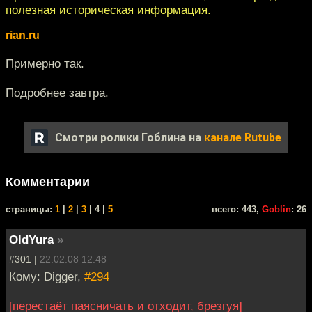
полезная историческая информация.
rian.ru
Примерно так.
Подробнее завтра.
Смотри ролики Гоблина на
канале Rutube
Комментарии
cтраницы:
1
|
2
|
3
| 4 |
5
всего: 443,
Goblin
: 26
OldYura
»
#301 |
22.02.08 12:48
Кому: Digger,
#294
[перестаёт паясничать и отходит, брезгуя]