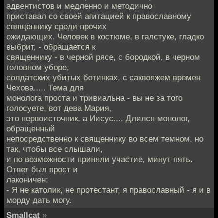
адвентистов и медленно и методично
приставал со своей агитацией к православному
священнику среди прочих
ожидающих. Человек в костюме, в галстуке, гладко
выбрит, - обращается к
священнику - в черной рясе, с бородкой, в черном
головном уборе,
солдатских убитых ботинках, с саквояжем времен
Чехова..... Тема для
монолога проста и тривиальна - вы не за того
голосуете, вот дева Мария,
это первоисточник, а Иисус.... Длился монолог,
обращенный
непосредственно к священнику во всем темном, но
так, чтобы все слышали,
и по возможности приняли участие, минут пять.
Ответ был прост и
лаконичен:
- Я не католик, не протестант, я православный - я и в
морду дать могу.
Smallcat
»