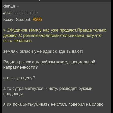
den1s
»
#328 |
22.02.08 13:34
Кому: Student,
#305
> 2Жудинов,зёма,у нас уже продают.Правда только
джевел.С ремнями\флягами\тельниками нету,что
есть печально.
земляк, огласи уже адриск, где выдают!
Радион-рынок аль лабазы какие, специальной
направленности?
и в какую цену?
а то сутра метнулся, - нету, разводят руками
продавцы
я их пока бить-убивать не стал, поверил на слово