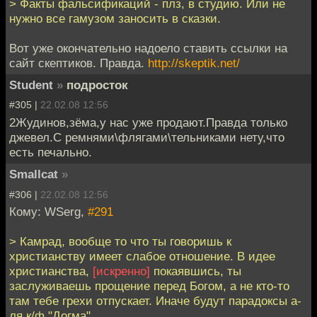
> Факты фальсификаций - плз, в студию. Или не
нужно все гамузом заносить в сказки.
Вот уже окончательно надоело ставить ссылки на
сайт скептиков. Правда.
http://skeptik.net/
Student
»
подросток
#305 |
22.02.08 12:56
2Жудинов,зёма,у нас уже продают.Правда только
джевел.С ремнями\флягами\тельниками нету,что
есть печально.
Smallcat
»
#306 |
22.02.08 12:56
Кому: WSerg,
#291
> Камрад, вообще то что ты говоришь к
христианству имеет слабое отношение. В идее
христианства,
[искренно]
покаявшись, ты
заслуживаешь прощение перед Богом, а не кто-то
там тебе грехи отпускает. Иначе будут парадоксы а-
ля к/ф "Догма".