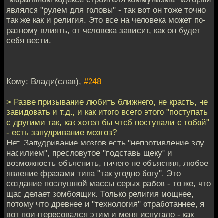
являлся "рулем для головы" - так вот он тоже точно
так же как и религия. Это все на человека может по-
разному влиять, от человека зависит, как он будет
себя вести.
Кому: Влади(слав),
#248
> Разве призывание любить ближнего, не красть, не
завидовать и т.д., и как итого всего этого "поступать
с другими так, как хотел бы чтоб поступали с тобой"
- есть запудривание мозгов?
Нет. Запудривание мозгов есть "непротивление злу
насилием", пресловутое "подставь щеку" и
возможность объяснить, ничего не объясняя, любое
явление фразами типа "так угодно богу". Это
создание послушной массы серых рабов - то же, что
щас делает зомбоящик. Только религия мощнее,
потому что древнее и "технология" отработаннее, я
вот поинтересовался этим и меня испугало - как