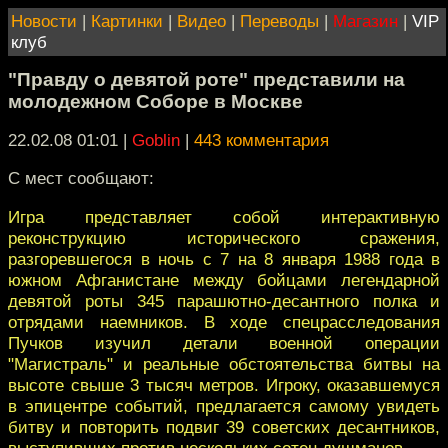
Новости
|
Картинки
|
Видео
|
Переводы
|
Магазин
|
VIP
клуб
"Правду о девятой роте" представили на
молодежном Соборе в Москве
22.02.08 01:01
|
Goblin
|
443 комментария
С мест сообщают:
Игра представляет собой интерактивную
реконструкцию исторического сражения,
разгоревшегося в ночь с 7 на 8 января 1988 года в
южном Афганистане между бойцами легендарной
девятой роты 345 парашютно-десантного полка и
отрядами наемников. В ходе спецрасследования
Пучков изучил детали военной операции
"Магистраль" и реальные обстоятельства битвы на
высоте свыше 3 тысяч метров. Игроку, оказавшемуся
в эпицентре событий, предлагается самому увидеть
битву и повторить подвиг 39 советских десантников,
выступивших против нескольких сотен душманов.