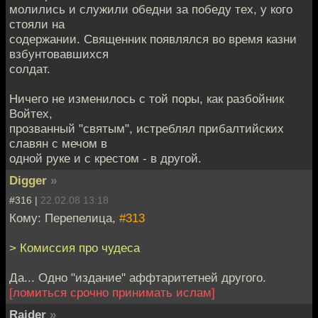
молились и служили обедни за победу тех, у кого
стояли на
содержании. Священник появлялся во время казни
взбунтовавшихся
солдат.
Ничего не изменилось с той поры, как разбойник
Войтех,
прозванный "святым", истреблял прибалтийских
славян с мечом в
одной руке и с крестом - в другой.
Digger
»
#316 |
22.02.08 13:18
Кому: Перепелица,
#313
> Комиссия про чудеса
Да... Одно "издание" аффтаритетней другого.
[ломиться срочно принимать ислам]
Raider
»