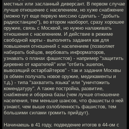
местных или засланный диверсант. В первом случае
лучше отношение с населением, но хуже снабжение
(можно тут еще первую миссию сделать - "добыть
радиостанцию"), во втором наоборот, сразу хорошее
оружие, связь с Москвой, но нужно налаживать
отношения с населением. И действие в режиме
свободной карты - выполнять задания как для
повышения отношений с населением (позволяет
набирать бойцов, вербовать информаторов,
узнавать о планах фашистов) - например "защитить
деревню от карателей" или "отбить эшелон,
вывозящий остарбайтеров" - так и задания Москвы
(в обмен получать новое оружие, медикаменты и
т.д.) - типа "захватить языка" или "уничтожить
комендатуру". А также постройка, развитие,
снабжение и оборона базы (чем лучше отношение
населения, тем меньше шансов, что фашисты о ней
узнают, чем выше озлобленность фашистов, тем
большими силами громить прийдут).
Начинаешь в 41 году, подведение итогов в 44-ом с