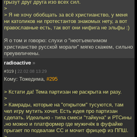
грызут друг друга изо всех сил.
>
> Я не хочу обобщать за всё христианство, у меня
ни католиков ни протестантов знакомых нету, а вот
православные есть, так вот они нифига не эльфы :)
Я о том и говорю: слухи о "неотъемлимом
христианстве русской морали" мягко скажем, сильно
преувеличены.
radioactive
»
#319 |
22.02.08 13:29
Кому: Тожедима,
#295
> Кстати да! Тема партизан не раскрыта ни разу.
>
> Камрады, которые на "открытом" тусуются, там
чел игру мутить хочет. Есть идея про партизан
сделать. Идеально - типа смеси "тайкуна" и РТСины
,но можно и платформер где мужичёк в фуфайке
прыгает по подвалам СС и мочит фрицеф из ППШ.
>