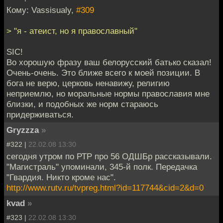
Кому: Vassisualy,
#309
> "я - атеист, но я православный"
SIC!
Во хорошую фразу ваш белорусский батько сказал!
Очень-очень. Это ближе всего к моей позиции. В
бога не верю, церковь ненавижу, религию
неприемлю, но моральные нормы православия мне
близки, и подобных же норм стараюсь
придерживаться.
Gryzzza
»
#322 |
22.02.08 13:30
сегодня утром по РТР про 56 ОДШБр рассказывали.
"Магистраль" упоминали, 345-й полк. Передачка
"Гвардия. Никто кроме нас".
http://www.rutv.ru/tvpreg.html?id=117744&cid=2&d=0
kvad
»
#323 |
22.02.08 13:30