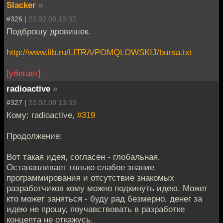
Slacker
»
#326 |
22.02.08 13:32
Подброшу дровишек.
http://www.lib.ru/LITRA/POMQLOWSKIJ/bursa.txt
[убегает]
radioactive
»
#327 |
22.02.08 13:33
Кому: radioactive,
#319
Продолжение:
Вот такая идея, согласен - глобальная.
Останавливает только слабое знание
программирования и отсутствие знакомых
разработчиков кому можно подкинуть идею. Может
кто может заняться - буду рад безмерно, денег за
идею не прошу, поучавствовать в разработке
концепта не откажусь.