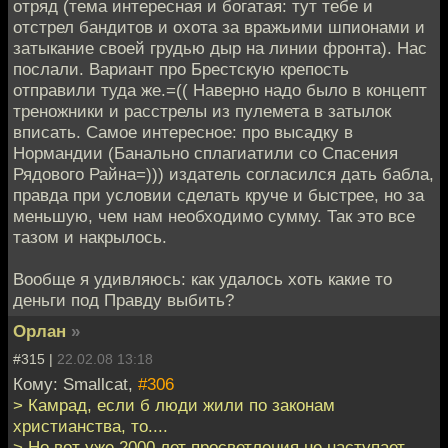
отряд (тема интересная и богатая: тут тебе и
отстрел бандитов и охота за вражьими шпионами и
затыкание своей грудью дыр на линии фронта). Нас
послали. Вариант про Брестскую крепость
отправили туда же.=(( Наверно надо было в концепт
треножники и расстрелы из пулемета в затылок
вписать. Самое интересное: про высадку в
Нормандии (Банально сплагиатили со Спасения
Рядового Райна=))) издатель согласился дать бабла,
правда при условии сделать круче и быстрее, но за
меньшую, чем нам необходимо сумму. Так это все
тазом и накрылось.
Вообще я удивляюсь: как удалось хоть какие то
деньги под Правду выбить?
Орлан
»
#315 |
22.02.08 13:18
Кому: Smallcat,
#306
> Камрад, если б люди жили по законам
христианства, то....
> Но вот уже 2000 лет просветления не наступает,