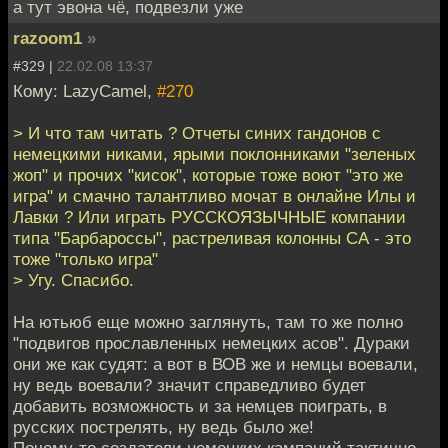
а тут эвона чё, подвезли уже
razoom1
»
#329 |
22.02.08 13:37
Кому: LazyCamel,
#270
> И что там читать ? Отчеты синих гандонов с
немецкими никами, ярыми поклонниками "зеленых
жоп" и прочих "кисок", которые тоже воют "это же
игра" и смачно талантливо мочат в онлайне Илы и
Лавки ? Или играть РУССКОЯЗЫЧНЫЕ компании
типа "Барбароссы", растреливая колонны СА - это
тоже "только игра"
> Угу. Спасибо.
На ютьюб еще можно заглянуть, там то же полно
"подвигов прославленных немецких асов". Дураки
они же как судят: а вот в ВОВ же и немцы воевали,
ну ведь воевали? значит справедливо будет
добавить возможность и за немцев поиграть, в
русских пострелять, ну ведь было же!
Почему-то создатели немецких кампаний тактично