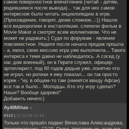
самое поверхностное впечатление (читай - детям,
родившимся после вывода)... так для них самое
интересное было читать энциклопедию в игре.
(Прохождение, говорят, дюже сложное...:)) Нашли
все видеоролики в инсталляшке, слепили фильм в
Movie Maker и смотрят всем коллективом. Что не
может не радовать:) Судя по форумам - явление
повсеместное. Неделя после начала продаж прошла
- а, имхо, свою миссию игра уже выполнила... Такого
интереса к теме давно не наблюдалось. А сосед (у
нас дом военный), он в Герате служил, офицер-
артеллерист, под 60 годов дядьке уже..понятно что
не играл, но ролики я ему показал... он так просто
изрек - "ну, в общем-то там (имеется ввиду Афган)
все так и было... Молодцы..Кто эту игру сделал?
Наши? Вообще здорово!"
Добавить нечего:)
Ay49Mihas
»
#310 |
22.02.08 13:14
Только что прошёл подвиг Вячеслава Александрова,
продержавшись 12:10. Очень трогательно, зная его