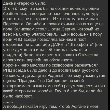
даже интересно было.
Это я к тому что как бы не ерзали воинствующие
безбожники, а все равно тысячелетнюю культуру
просто так не вытравить. И что толку вспоминать
Пересвета, Ослябю и прочих схимников кто еще на
поле Куликовом стоял... отца Сергия, который их
всех на битву благословил... Да и вообще - в пору
войн РПЦ всегда позволяла воинам в пост
скоромное питание, ибо ДАЖЕ в "Штрафбате" (вот
уж не думал что и на сей хвиль ссылаться
придется) батюшка изрек, что защита Отечества
своего есть первейшая обязанность...
Короче - чего маслом по сковородке расекаться?
РПЦ всегда было дело и до воспитания русского
человека и до защиты Родины! Поэтому упомянутая
оценка "Правды..." на Соборе лично мной
воспринимается как само собо разумеющееся и ни с
какой стороны не коробит. Глупо было бы, если бы
было наоборот.
........
А вообще показал игру тем, кто об Афгане имеет