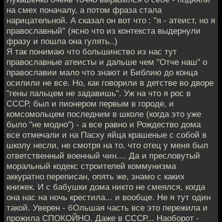
на смех поначалу, а потом фраза стала
нарицательной. А сказал он вот что : "я - атеист, но я
православный" (ясно что из контекста выдернули
фразу и пошла она гулять..)
Я так понимаю что большинство из нас тут
православные атеисты и дальше чем "Отче наш" о
православии мало что знают и Библию до конца
осилили не все. Но, как говорили в детстве во дворе
"гены пальцем не задавишь". Уж на что я рос в
СССР, был и пионером первым в городе, и
комсомольцем последним в школе (когда это уже
было "не модно") - а все равно и Рождество дома
все отмечали и на Пасху яйца крашеные с собой в
школу несли, не смотря на то, что отец у меня был
ответственный военный чин.... Да и пресловутый
моральный кодекс строителей коммунизма
аккуратно переписан, опять же, знамо с каких
книжек. И с бабушки дома никто не смеялся, когда
она нас на ночь крестила... и вообще. Не я тут один
такой. Уверен - бОльшая часть все это пережила и
прожила СПОКОЙНО. Даже в СССР... Наоборот -