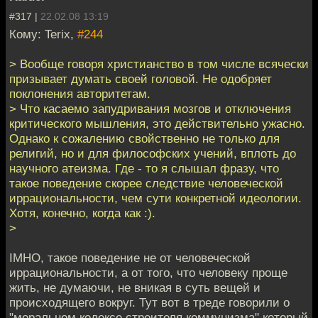
#317 |
22.02.08 13:19
Кому: Terix,
#244
> Вообще говоря христианство в том числе всячески
призывает думать своей головой. Не одобряет
поклонения авторитетам.
> Что касаемо запудривания мозгов и отключения
критического мышления, это действительно ужасно.
Однако к сожалению свойственно не только для
религий, но и для философских учений, вплоть до
научного атеизма. Где - то я слышал фразу, что
такое поведение скорее следствие человеческой
иррациональности, чем сути конкретной идеологии.
Хотя, конечно, когда как :).
>
IMHO, такое поведение не от человеческой
иррациональности, а от того, что человеку проще
жить, не думаючи, не вникая в суть вещей и
происходящего вокруг. Тут вот в треде говорили о
"моральном кодексе строителя коммунизма" который