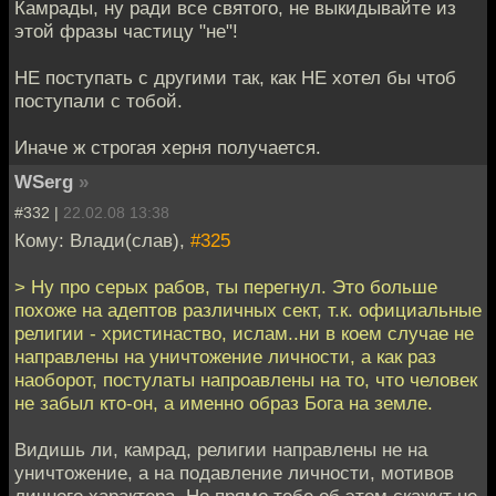
Камрады, ну ради все святого, не выкидывайте из
этой фразы частицу "не"!
НЕ поступать с другими так, как НЕ хотел бы чтоб
поступали с тобой.
Иначе ж строгая херня получается.
WSerg
»
#332 |
22.02.08 13:38
Кому: Влади(слав),
#325
> Ну про серых рабов, ты перегнул. Это больше
похоже на адептов различных сект, т.к. официальные
религии - христинаство, ислам..ни в коем случае не
направлены на уничтожение личности, а как раз
наоборот, постулаты напроавлены на то, что человек
не забыл кто-он, а именно образ Бога на земле.
Видишь ли, камрад, религии направлены не на
уничтожение, а на подавление личности, мотивов