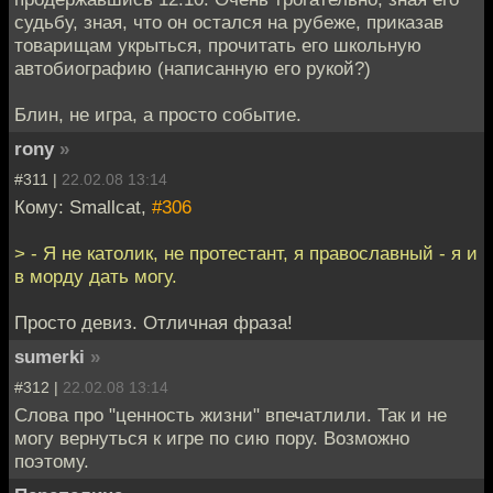
судьбу, зная, что он остался на рубеже, приказав
товарищам укрыться, прочитать его школьную
автобиографию (написанную его рукой?)
Блин, не игра, а просто событие.
rony
»
#311 |
22.02.08 13:14
Кому: Smallcat,
#306
> - Я не католик, не протестант, я православный - я и
в морду дать могу.
Просто девиз. Отличная фраза!
sumerki
»
#312 |
22.02.08 13:14
Слова про "ценность жизни" впечатлили. Так и не
могу вернуться к игре по сию пору. Возможно
поэтому.