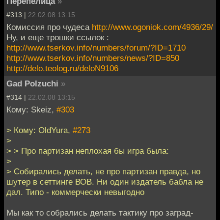
Перепелица
»
#313 |
22.02.08 13:15
Комиссия про чудеса
http://www.ogoniok.com/4936/29/
Ну, и еще трошки ссылок :
http://www.tserkov.info/numbers/forum/?ID=1710
http://www.tserkov.info/numbers/news/?ID=850
http://delo.teolog.ru/deloN9106
Gad Polzuchi
»
#314 |
22.02.08 13:15
Кому: Skeiz,
#303
> Кому: OldYura,
#273
>
> > Про партизан неплохая бы игра была:
>
> Собирались делать, не про партизан правда, но
шутер в сеттинге ВОВ. Ни один издатель бабла не
дал. Типо - коммерчески невыгодно
Мы как то собрались делать тактику про заград-