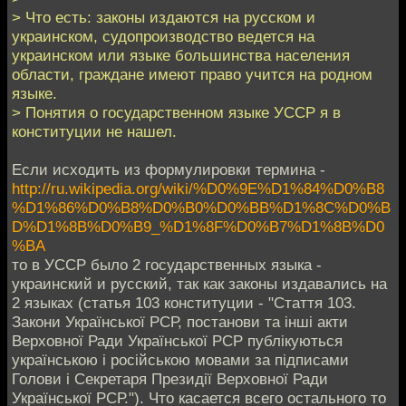
> Что есть: законы издаются на русском и
украинском, судопроизводство ведется на
украинском или языке большинства населения
области, граждане имеют право учится на родном
языке.
> Понятия о государственном языке УССР я в
конституции не нашел.
Если исходить из формулировки термина -
http://ru.wikipedia.org/wiki/%D0%9E%D1%84%D0%B8
%D1%86%D0%B8%D0%B0%D0%BB%D1%8C%D0%B
D%D1%8B%D0%B9_%D1%8F%D0%B7%D1%8B%D0
%BA
то в УССР было 2 государственных языка -
украинский и русский, так как законы издавались на
2 языках (статья 103 конституции - "Стаття 103.
Закони Української РСР, постанови та інші акти
Верховної Ради Української РСР публікуються
українською і російською мовами за підписами
Голови і Секретаря Президії Верховної Ради
Української РСР."). Что касается всего остального то