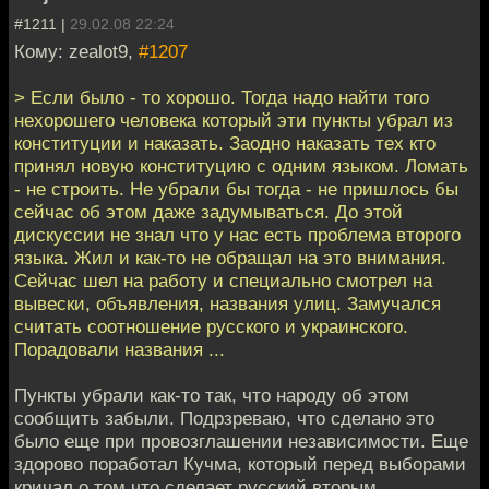
#1211 |
29.02.08 22:24
Кому: zealot9,
#1207
> Если было - то хорошо. Тогда надо найти того
нехорошего человека который эти пункты убрал из
конституции и наказать. Заодно наказать тех кто
принял новую конституцию с одним языком. Ломать
- не строить. Не убрали бы тогда - не пришлось бы
сейчас об этом даже задумываться. До этой
дискуссии не знал что у нас есть проблема второго
языка. Жил и как-то не обращал на это внимания.
Сейчас шел на работу и специально смотрел на
вывески, объявления, названия улиц. Замучался
считать соотношение русского и украинского.
Порадовали названия ...
Пункты убрали как-то так, что народу об этом
сообщить забыли. Подрзреваю, что сделано это
было еще при провозглашении независимости. Еще
здорово поработал Кучма, который перед выборами
кричал о том что сделает русский вторым