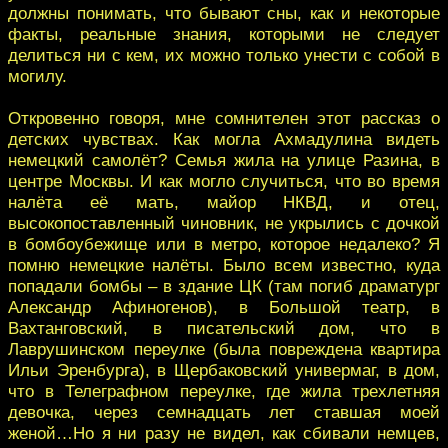
должны понимать, что бывают сны, как и некоторые
факты, реальные знания, которыми не следует
делиться ни с кем, их можно только унести с собой в
могилу.
Откровенно говоря, мне сомнителен этот рассказ о
детских чувствах. Как могла Ахмадулина видеть
немецкий самолёт? Семья жила на улице Разина, в
центре Москвы. И как могло случиться, что во время
налёта её мать, майор НКВД, и отец,
высокопоставленный чиновник, не укрылись с дочкой
в бомбоубежище или в метро, которое недалеко? Я
помню немецкие налёты. Было всем известно, куда
попадали бомбы – в здание ЦК (там погиб драматург
Александр Афиногенов), в Большой театр, в
Вахтанговский, в писательский дом, что в
Лаврушинском переулке (была повреждена квартира
Ильи Эренбурга), в Щербаковский универмаг, в дом,
что в Телеграфном переулке, где жила трехлетняя
девочка, через семнадцать лет ставшая моей
женой…Но я ни разу не видел, как сбивали немцев,