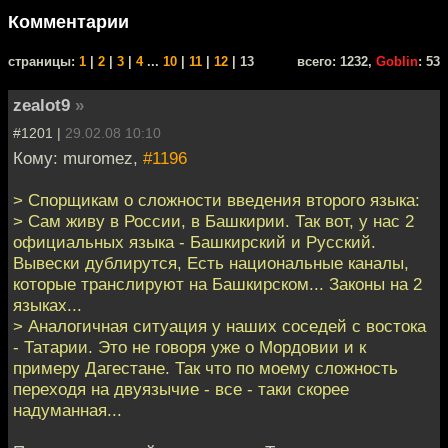
Комментарии
cтраницы:
1
|
2
|
3
|
4
...
10
|
11
|
12
| 13
всего: 1232,
Goblin
: 53
zealot9
»
#1201 |
29.02.08 10:10
Кому: muromez,
#1196
> Спорщикам о сложности введения второго языка:
> Сам живу в России, в Башкирии. Так вот, у нас 2
официальных языка - Башкирский и Русский.
Вывески дублирутся, Есть национальные каналы,
которые транслируют на Башкирском... Законы на 2
языках...
> Аналогичная ситуация у наших соседей с востока
- Татарии. Это не говоря уже о Мордовии и к
примеру Дагестане. Так что по моему сложность
переходя на двуязычие - все - таки скорее
надуманная...