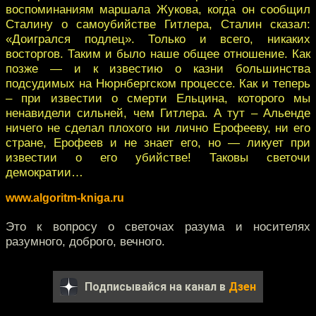
воспоминаниям маршала Жукова, когда он сообщил
Сталину о самоубийстве Гитлера, Сталин сказал:
«Доигрался подлец». Только и всего, никаких
восторгов. Таким и было наше общее отношение. Как
позже — и к известию о казни большинства
подсудимых на Нюрнбергском процессе. Как и теперь
– при известии о смерти Ельцина, которого мы
ненавидели сильней, чем Гитлера. А тут – Альенде
ничего не сделал плохого ни лично Ерофееву, ни его
стране, Ерофеев и не знает его, но — ликует при
известии о его убийстве! Таковы светочи
демократии…
www.algoritm-kniga.ru
Это к вопросу о светочах разума и носителях
разумного, доброго, вечного.
Подписывайся на канал в
Дзен