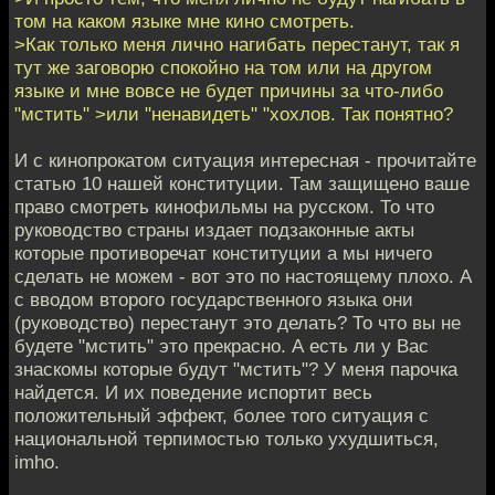
том на каком языке мне кино смотреть.
>Как только меня лично нагибать перестанут, так я
тут же заговорю спокойно на том или на другом
языке и мне вовсе не будет причины за что-либо
"мстить" >или "ненавидеть" "хохлов. Так понятно?
И с кинопрокатом ситуация интересная - прочитайте
статью 10 нашей конституции. Там защищено ваше
право смотреть кинофильмы на русском. То что
руководство страны издает подзаконные акты
которые противоречат конституции а мы ничего
сделать не можем - вот это по настоящему плохо. А
с вводом второго государственного языка они
(руководство) перестанут это делать? То что вы не
будете "мстить" это прекрасно. А есть ли у Вас
знаскомы которые будут "мстить"? У меня парочка
найдется. И их поведение испортит весь
положительный эффект, более того ситуация с
национальной терпимостью только ухудшиться,
imho.