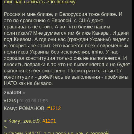
фиг нас нагибать >по-всякому.
Россия и мне ближе, и Белоруссия тоже ближе. И
это по сравнению с Европой, с США даже
сравнивать не стоит. А вот что ближе нашим
политикам? Мне думается им ближе Канары. И дачи
под Киевом. А где они нас (граждан Украины) видели
и говорить не стоит. Это касается всех современных
политиков Украины без исключения, imho. У нас
хорошая конституция только она не выполняется. И
вносить поправки в то что не выполняется и не будет
выполнятся бессмыслено. Посмотрите статью 17
конституции - добейтесь ее выполнения - проблемы
НАТО как не бывало.
zealot9
»
#1216 |
01.03.08 11:56
Кому: РОМАНОВ,
#1212
> Кому: zealot9,
#1201
>
> Cкажи,ЗИЛОТ, а ты вообще, как, с головой