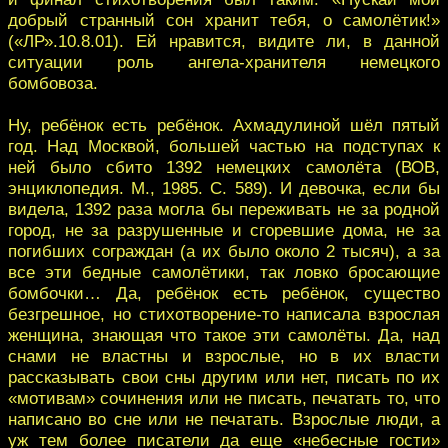
добрый странный сон хранит тебя, о самолётик!»
(«ЛР».10.8.01). Ей нравится, видите ли, в данной
ситуации роль ангела-хранителя немецкого
бомбовоза.
Ну, ребёнок есть ребёнок. Ахмадулиной шёл пятый
год. Над Москвой, большей частью на подступах к
ней было сбито 1392 немецких самолёта (ВОВ,
энциклопедия. М., 1985. С. 589). И девочка, если бы
видела, 1392 раза могла бы переживать не за родной
город, не за разрушенные и сгоревшие дома, не за
погибших сограждан (а их было около 2 тысяч), а за
все эти бедные самолётики, так ловко бросающие
бомбочки… Да, ребёнок есть ребёнок, существо
безгрешное, но стихотворение-то написала взрослая
женщина, знающая что такое эти самолёты. Да, над
снами не властны и взрослые, но в их власти
рассказывать свои сны другим или нет, писать по их
«мотивам» сочинения или не писать, печатать то, что
написано во сне или не печатать. Взрослые люди, а
уж тем более писатели да еще «небесные гости»