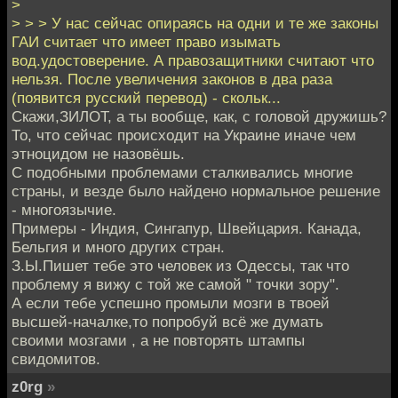
>
> > > У нас сейчас опираясь на одни и те же законы
ГАИ считает что имеет право изымать
вод.удостоверение. А правозащитники считают что
нельзя. После увеличения законов в два раза
(появится русский перевод) - скольк...
Cкажи,ЗИЛОТ, а ты вообще, как, с головой дружишь?
То, что сейчас происходит на Украине иначе чем
этноцидом не назовёшь.
С подобными проблемами сталкивались многие
страны, и везде было найдено нормальное решение
- многоязычие.
Примеры - Индия, Сингапур, Швейцария. Канада,
Бельгия и много других стран.
З.Ы.Пишет тебе это человек из Одессы, так что
проблему я вижу с той же самой " точки зору".
А если тебе успешно промыли мозги в твоей
высшей-началке,то попробуй всё же думать
своими мозгами , а не повторять штампы
свидомитов.
z0rg
»