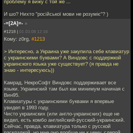
проблему я вижу с той же ...
И шо? Нихто "російської мови не розуміє"? )
-=[2A]=-
»
#1218 |
01.03.08 12:16
Кому: z0rg,
#1213
> Интересно, а Украина уже закупила себе клавиатур
с украинскими буквами? А Виндовс с поддержкой
украинского языка уже существует? (я правда не
знаю - интересуюсь))
Камрад, НекроСофт Виндовс поддерживает все
языки. Украинский там был как минимум начиная с
Вин95.
Клавиатуры с украинскими буквами я впервые
увидел в 1993 году.
Чисто украинских (или англо-украинских) еще не
видел, есть комбо английский-русский-украинский.
Сейчас, правда, клавиатура только с русской
раскладкой, но мне оно вообще ни к чему, слепой