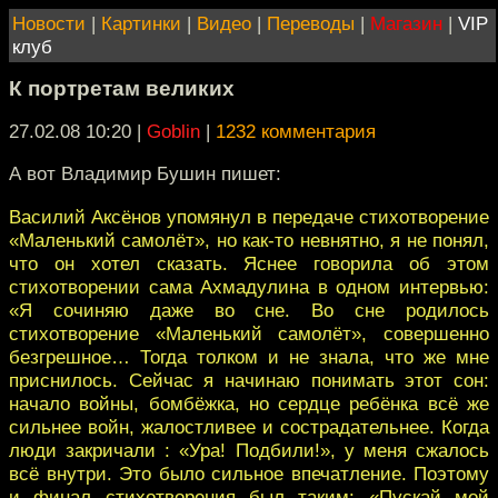
Новости
|
Картинки
|
Видео
|
Переводы
|
Магазин
|
VIP
клуб
К портретам великих
27.02.08 10:20
|
Goblin
|
1232 комментария
А вот Владимир Бушин пишет:
Василий Аксёнов упомянул в передаче стихотворение
«Маленький самолёт», но как-то невнятно, я не понял,
что он хотел сказать. Яснее говорила об этом
стихотворении сама Ахмадулина в одном интервью:
«Я сочиняю даже во сне. Во сне родилось
стихотворение «Маленький самолёт», совершенно
безгрешное… Тогда толком и не знала, что же мне
приснилось. Сейчас я начинаю понимать этот сон:
начало войны, бомбёжка, но сердце ребёнка всё же
сильнее войн, жалостливее и сострадательнее. Когда
люди закричали : «Ура! Подбили!», у меня сжалось
всё внутри. Это было сильное впечатление. Поэтому
и финал стихотворения был таким: «Пускай мой