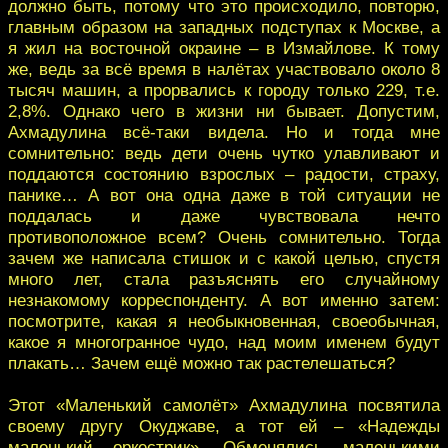
должно быть, потому что это происходило, повторю,
главным образом на западных подступах к Москве, а
я жил на восточной окраине – в Измайлове. К тому
же, ведь за всё время в налётах участвовало около 8
тысяч машин, а прорвались к городу только 229, т.е.
2,8%. Однако чего в жизни ни бывает. Допустим,
Ахмадулина всё-таки видела. Но и тогда мне
сомнительно: ведь дети очень чутко улавливают и
поддаются состоянию взрослых – радости, страху,
панике… А вот она одна даже в той ситуации не
поддалась и даже чувствовала нечто
противоположное всем? Очень сомнительно. Тогда
зачем же написала стишок и с какой целью, спустя
много лет, стала разъяснять его случайному
незнакомому корреспонденту. А вот именно затем:
посмотрите, какая я необыкновенная, своеобычная,
какое я многогранное чудо, над моим именем будут
плакать… Зачем ещё можно так растелешаться?
Этот «Маленький самолёт» Ахмадулина посвятила
своему другу Окуджаве, а тот ей – «Надежды
маленький оркестрик». Обменялись маленькими