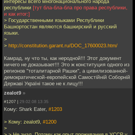
интересы всего многонационального народа
республики
[тут бла-бла-бла про права республики,
и как итог:]
> Государственными языками Республики
Башкортостан являются башкирский и русский
языки.
>
>
http://constitution.garant.ru/DOC_17600023.htm/
Камрад, ну что ты, как неродной!!! Этот документ
ничего не доказывает!!! Это ж конституция одного из
регионов "тоталитарной Рашки", а цивилизованной-
демократической-европейской Самостійній Соборній
Державі Україні такое не к лицу!!!
zealot9
»
#1207 |
29.02.08 13:35
Кому: Shark Eater,
#1203
> Кому: zealot9,
#1200
>
> > Не знал. Потому как опыт проживания в УССР у