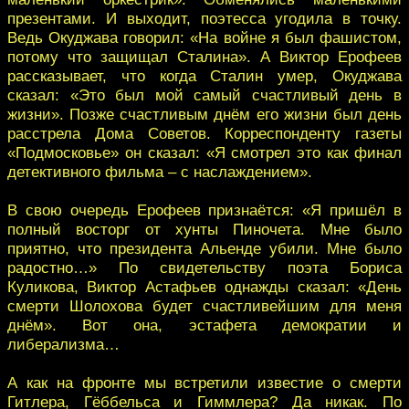
презентами. И выходит, поэтесса угодила в точку.
Ведь Окуджава говорил: «На войне я был фашистом,
потому что защищал Сталина». А Виктор Ерофеев
рассказывает, что когда Сталин умер, Окуджава
сказал: «Это был мой самый счастливый день в
жизни». Позже счастливым днём его жизни был день
расстрела Дома Советов. Корреспонденту газеты
«Подмосковье» он сказал: «Я смотрел это как финал
детективного фильма – с наслаждением».
В свою очередь Ерофеев признаётся: «Я пришёл в
полный восторг от хунты Пиночета. Мне было
приятно, что президента Альенде убили. Мне было
радостно…» По свидетельству поэта Бориса
Куликова, Виктор Астафьев однажды сказал: «День
смерти Шолохова будет счастливейшим для меня
днём». Вот она, эстафета демократии и
либерализма…
А как на фронте мы встретили известие о смерти
Гитлера, Гёббельса и Гиммлера? Да никак. По