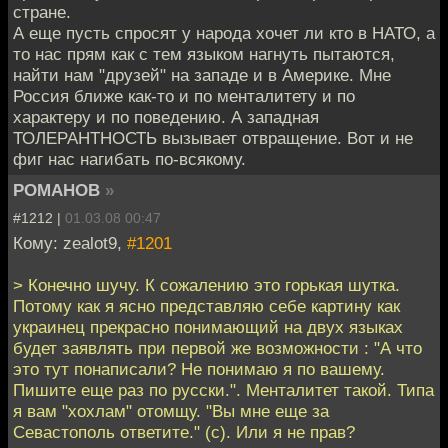
стране.
А еще пусть спросят у народа хочет ли кто в НАТО, а
то нас прям как с тем языком нагнуть пытаются,
найти нам "друзей" на западе и в Америке. Мне
Россия ближе как-то и по менталитету и по
характеру и по поведению. А западная
ТОЛЕРАНТНОСТЬ вызывает отвращение. Вот и не
фиг нас нагибать по-всякому.
РОМАНОВ
»
#1212 |
01.03.08 00:47
Кому: zealot9,
#1201
> Конечно шучу. К сожалению это горькая шутка.
Потому как я ясно представляю себе картину как
украинец прекрасно понимающий на двух языках
будет заявлять при первой же возможности : "А что
это тут понаписали? Не понимаю я по вашему.
Пишите еще раз по русски.". Менталитет такой. Типа
я вам "хохлам" отомщу. "Вы мне еще за
Севастополь ответите." (с). Или я не прав?