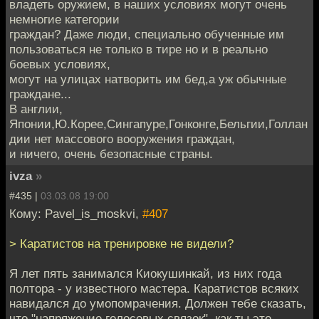
владеть оружием, в наших условиях могут очень
немногие категории
граждан? Даже люди, специально обученные им
пользоваться не только в тире но и в реально
боевых условиях,
могут на улицах натворить им бед,а уж обычные
граждане...
В англии,
Японии,Ю.Корее,Сингапуре,Гонконге,Бельгии,Голлан
дии нет массового вооружения граждан,
и ничего, очень безопасные страны.
ivza
»
#435 |
03.03.08 19:00
Кому: Pavel_is_moskvi,
#407
> Каратистов на тренировке не видели?
Я лет пять занимался Киокушинкай, из них года
полтора - у известного мастера. Каратистов всяких
навидался до умопомрачения. Должен тебе сказать,
что "напряжение голосовых связок", как ты это