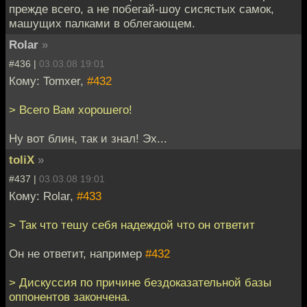
прежде всего, а не побегай-шоу сисястых самок,
машущих палками в облегающем.
Rolar
»
#436 |
03.03.08 19:01
Кому: Tomxer,
#432
> Всего Вам хорошего!
Ну вот блин, так и знал! Эх...
toliX
»
#437 |
03.03.08 19:01
Кому: Rolar,
#433
> Так что тешу себя надеждой что он ответит
Он не ответит, например
#432
> Дискуссия по причине бездоказательной базы
оппонентов закончена.