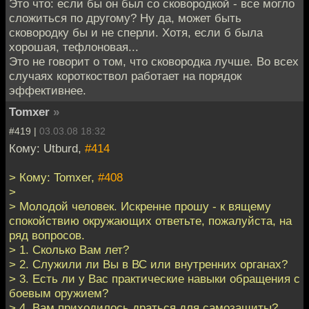
Это что: если бы он был со сковородкой - все могло
сложиться по другому? Ну да, может быть
сковородку бы и не сперли. Хотя, если б была
хорошая, тефлоновая...
Это не говорит о том, что сковородка лучше. Во всех
случаях короткоствол работает на порядок
эффективнее.
Tomxer
»
#419 |
03.03.08 18:32
Кому: Utburd,
#414
> Кому: Tomxer,
#408
>
> Молодой человек. Искренне прошу - к вящему
спокойствию окружающих ответьте, пожалуйста, на
ряд вопросов.
> 1. Сколько Вам лет?
> 2. Служили ли Вы в ВС или внутренних органах?
> 3. Есть ли у Вас практические навыки обращения с
боевым оружием?
> 4. Вам приходилось драться для самозащиты?