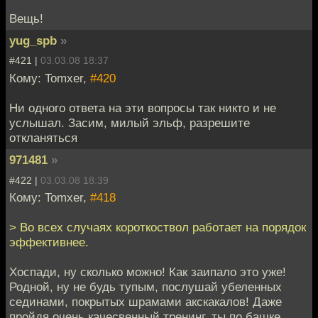
Вещь!
yug_spb
»
#421 |
03.03.08 18:37
Кому: Tomxer,
#420
Ни одного ответа на эти вопросы так никто и не
услышал. Засим, милый эльф, разрешите
откланяться
971481
»
#422 |
03.03.08 18:39
Кому: Tomxer,
#418
> Во всех случаях короткоствол работает на порядок
эффективнее.
Хоспади, ну сколько можно! Как заипало это уже!
Родной, ну не будь тупым, послушай убеленных
сединами, покрытых шрамами акскакалов! Даже
пройдя очень качесвенный тренинг, ты по башке