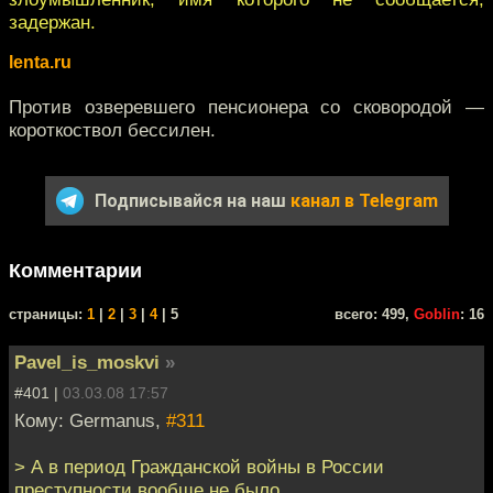
задержан.
lenta.ru
Против озверевшего пенсионера со сковородой —
короткоствол бессилен.
Подписывайся на наш
канал в Telegram
Комментарии
cтраницы:
1
|
2
|
3
|
4
| 5
всего: 499,
Goblin
: 16
Pavel_is_moskvi
»
#401 |
03.03.08 17:57
Кому: Germanus,
#311
> А в период Гражданской войны в России
преступности вообще не было.