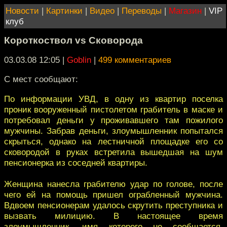
Новости
|
Картинки
|
Видео
|
Переводы
|
Магазин
|
VIP
клуб
Короткоствол vs Сковорода
03.03.08 12:05
|
Goblin
|
499 комментариев
С мест сообщают:
По информации УВД, в одну из квартир поселка
проник вооруженный пистолетом грабитель в маске и
потребовал деньги у проживавшего там пожилого
мужчины. Забрав деньги, злоумышленник попытался
скрыться, однако на лестничной площадке его со
сковородой в руках встретила вышедшая на шум
пенсионерка из соседней квартиры.
Женщина нанесла грабителю удар по голове, после
чего ей на помощь пришел ограбленный мужчина.
Вдвоем пенсионерам удалось скрутить преступника и
вызвать милицию. В настоящее время
злоумышленник, имя которого не сообщается,