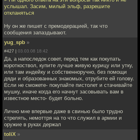
услышал. Засим, милый эльф, разрешите
откланяться
Ну он же пишет с премодерацией, так что
сообщения запаздывают.
yug_spb
»
#427 |
03.03.08 18:42
Да, а напоследок совет, перед тем как покупать
короткоствол, купите лучше живую курицу или утку,
или там индейку и собственноручно, без помощи
дяди и образованных знакомых, отрубите ей голову.
Если не сможете- покупайте пистолет и стачивайте
мушку, иначе когда его начнут засовывать вам в
известное место- будет больно.
Лично мне впервые даже в свинью было трудно
стрелять, немоттря на то что служил в армии и
оружие в руках держал
toliX
»