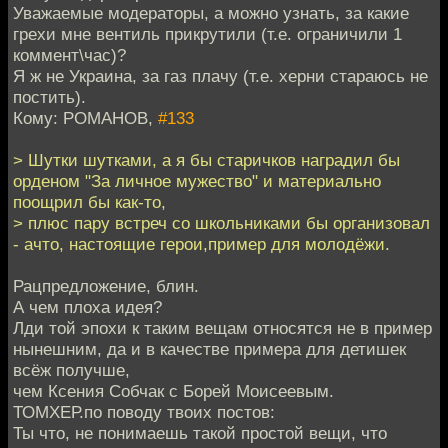
Уважаемые модераторы, а можно узнать, за какие
грехи мне вентиль прикрутили (т.е. ограничили 1
коммент\час)?
Я ж не Украина, за газ плачу (т.е. херни стараюсь не
постить).
Кому: РОМАНОВ,
#133
> Шутки шутками, а я бы старичков наградил бы
орденом "За личное мужество" и материально
поощрил бы как-то,
> плюс пару встреч со школьниками бы организовал
- ачто, настоящие герои,пример для молодёжи.
Рацпредложение, блин.
А чем плоха идея?
Лди той эпохи к таким вещам относятся не в пример
нынешним, да и в качестве примера для детишек
всёж получше,
чем Ксения Собчак с Борей Моисеевым.
ТОМХЕР.по поводу твоих постов:
Ты что, не понимаешь такой простой вещи, что