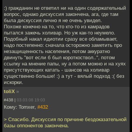
:) гражданин не ответил ни на один содержательный
вопрос, однако дискуссия закончена, ага, где там
была дискуссия лично я не очень увидел.
Похоже конечно на то, что кто-то из камрадов
пытался зажечь холивар. Но уж как-то неумело.
Подобный накал идиотии сразу все обламывает,
надо постепенно: сначала осторожно заметить про
незащищенность населения, потом аккуратно
двинуть "вот если б был короткоствол..", потом
ссылку на мнение папы, ну а потом можно и на хуях
присутствующих катать - шансов на холивар
существенно больше! :) а тут - вялый подход :( без
искорки.
toliX
»
#438 |
03.03.08 19:03
Кому: Tomxer,
#432
> Спасибо. Дискуссия по причине бездоказательной
базы оппонентов закончена.