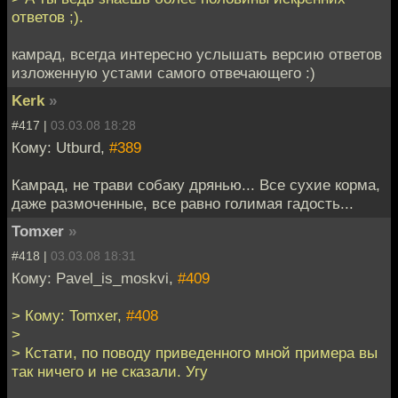
ответов ;).
камрад, всегда интересно услышать версию ответов
изложенную устами самого отвечающего :)
Kerk
»
#417 |
03.03.08 18:28
Кому: Utburd,
#389
Камрад, не трави собаку дрянью... Все сухие корма,
даже размоченные, все равно голимая гадость...
Tomxer
»
#418 |
03.03.08 18:31
Кому: Pavel_is_moskvi,
#409
> Кому: Tomxer,
#408
>
> Кстати, по поводу приведенного мной примера вы
так ничего и не сказали. Угу