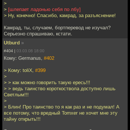
>
>
[шлепает ладонью себя по лбу]
> Ну, конечно! Спасибо, камрад, за разъяснение!
Камрад, ты, случаем, бортперевод не изучал?
Серьезно спрашиваю, кстати.
Utburd
»
#404 |
03.03.08 18:00
Кому: Germanus,
#402
> Кому: toliX,
#399
>
> > как можно говорить такую ересь!!!
> > ведь таинство короткоствола доступно лишь
Светлым!!!
>
> Блин! Про таинство то я как раз и не подумал! А
все потому, что вредный Tomxer не хочет мне эту
тайну открыть!!!