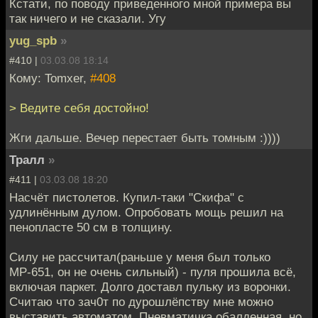
Кстати, по поводу приведенного мной примера вы
так ничего и не сказали. Угу
yug_spb
»
#410 |
03.03.08 18:14
Кому: Tomxer,
#408
> Ведите себя достойно!
Жги дальше. Вечер перестает быть томным :))))
Тралл
»
#411 |
03.03.08 18:20
Насчёт пистолетов. Купил-таки "Скифа" с
удлинённым дулом. Опробовать мощь решил на
пенопласте 50 см в толщину.
Силу не рассчитал(раньше у меня был только
МР-651, он не очень сильный) - пуля прошила всё,
включая паркет. Долго доставл пульку из воронки.
Считаю что зач0т по дурошлёпству мне можно
выставить автоматом. Пневматичка обалденная, но