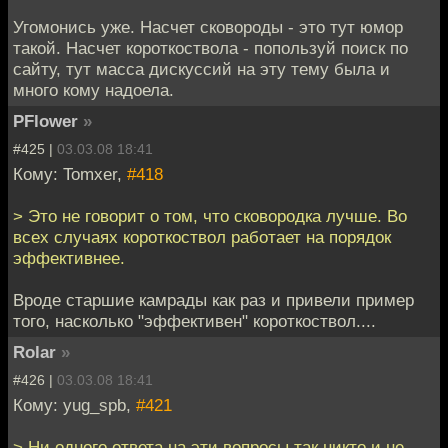
Угомонись уже. Насчет сковороды - это тут юмор
такой. Насчет короткоствола - попользуй поиск по
сайту, тут масса дискуссий на эту тему была и
много кому надоела.
PFlower
»
#425 |
03.03.08 18:41
Кому: Tomxer,
#418
> Это не говорит о том, что сковородка лучше. Во
всех случаях короткоствол работает на порядок
эффективнее.
Вроде старшие камрады как раз и привели пример
того, насколько "эффективен" короткоствол....
Rolar
»
#426 |
03.03.08 18:41
Кому: yug_spb,
#421
> Ни одного ответа на эти вопросы так никто и не