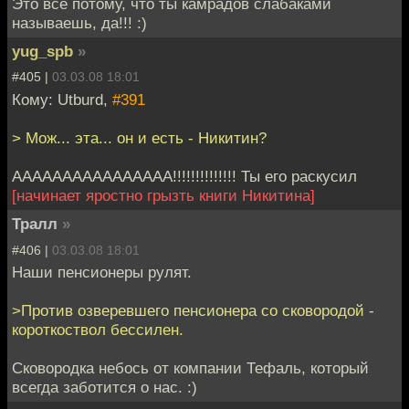
Это все потому, что ты камрадов слабаками
называешь, да!!! :)
yug_spb
»
#405 |
03.03.08 18:01
Кому: Utburd,
#391
> Мож... эта... он и есть - Никитин?
АААААААААААААААА!!!!!!!!!!!!!! Ты его раскусил
[начинает яростно грызть книги Никитина]
Тралл
»
#406 |
03.03.08 18:01
Наши пенсионеры рулят.
>Против озверевшего пенсионера со сковородой -
короткоствол бессилен.
Сковородка небось от компании Тефаль, который
всегда заботится о нас. :)