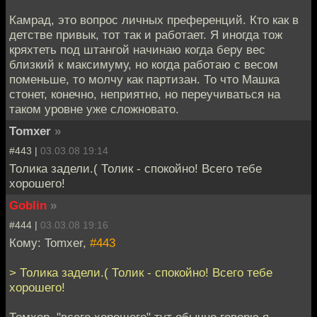
Камрад, это вопрос личных преференций. Кто как в
детстве привык, тот так и работает. Я иногда тож
кряхтеть под штангой начинаю когда беру вес
близкий к максимуму, но когда работаю с весом
поменьше, то молчу как партизан. То что Машка
стонет, конечно, неприятно, но переучиваться на
таком уровне уже сложновато.
Tomxer
»
#443 |
03.03.08 19:14
Толика задели.( Толик - спокойно! Всего тебе
хорошего!
Goblin
»
#444 |
03.03.08 19:16
Кому: Tomxer,
#443
> Толика задели.( Толик - спокойно! Всего тебе
хорошего!
Томхер, "всего хорошего" тут обычно говорю я.