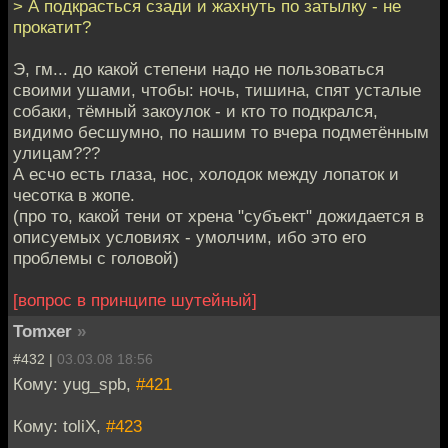
> А подкрасться сзади и жахнуть по затылку - не
прокатит?
Э, гм... до какой степени надо не пользоваться
своими ушами, чтобы: ночь, тишина, спят усталые
собаки, тёмный закоулок - и кто то подкрался,
видимо бесшумно, по нашим то вчера подметённым
улицам???
А есчо есть глаза, нос, холодок между лопаток и
чесотка в жопе.
(про то, какой тени от хрена "субъект" дожидается в
описуемых условиях - умолчим, ибо это его
проблемы с головой)
[вопрос в принципе шутейный]
Tomxer
»
#432 |
03.03.08 18:56
Кому: yug_spb,
#421
Кому: toliX,
#423