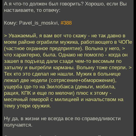
А я что-то должен был говорить? Хорошо, если Вы
настаиваете, то отвечу:
Кому: Pavel_is_moskvi,
#388
> Уважаемый, я вам вот что скажу - не так давно в
моем районе ограбили мужика, работающего в ЧОПе
(частное охранное предприятие). Волына у него, >
что характерно, была. Однако не помогло - когда он
зашел в подъезд дали сзади чем-то весомым по
затылку и выгребли карманы. Волыну тоже сперли. >
Тех кто это сделал не нашли. Мужик в больнице
лежал две недели (сотрясение+обморожение),
ущерба где-то на 3килобакса (деньги, мобила,
рация, КПК и еще по мелочи) плюс к этому -
месячный геморой с милицией и начальством на
тему утери оружия.
Ну да, в жизни не всегда все по справедливости
получается.