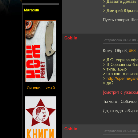
> Давайте делать 
>
Магазин
> Дмитрий Юрьеви
Пусть говорит Шев
Goblin
отправлено 04.03.08 
Кому: O6pe3,
#63
> ДЮ, сори за оф
> В Сорванных ба
> типа, абыр
> это как-то связа
>
http://oper.ru/ga
> да?
Империя ножей
[смотрит с ужасом
Ты чего - Собачье
Да, оттуда: абырв
Goblin
отправлено 04.03.08 