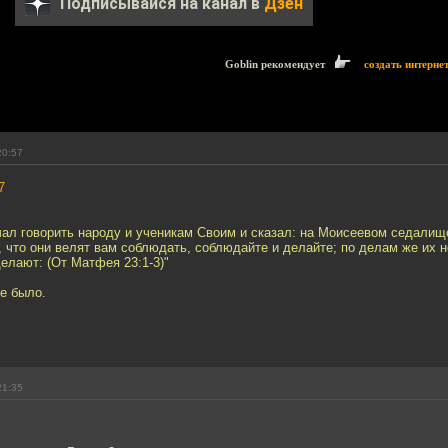
Подписывайся на канал в
Дзен
Goblin рекомендует
создать интерне
20:57
7
чал говорить народу и ученикам Своим и сказал: на Моисеевом седалищ
, что они велят вам соблюдать, соблюдайте и делайте; по делам же их н
делают: (От Матфея 23:1-3)"
е было.
21:35