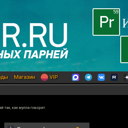
оды
Магазин
VIP
ай так, как мулла говорит.