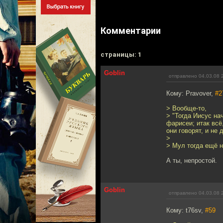
Комментарии
cтраницы: 1
Goblin
отправлено 04.03.08 
Кому: Pravover,
#2
> Вообще-то,
> "Тогда Иисус на
фарисеи; итак всё
они говорят, и не 
>
> Мул тогда ещё н
А ты, непростой.
Goblin
отправлено 04.03.08 
Кому: t76sv,
#59