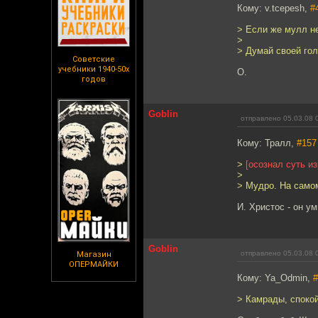
Кому: v.tcepesh,
#
> Если же мулл не
>
> Думай своей гол
Советские
учебники 1940-50х
О.
годов
Goblin
отправлено 05.03.08 
Кому: Тралл,
#157
>
[осознал суть и
>
> Мудро. На само
И. Христос - он у
Goblin
отправлено 05.03.08 
Магазин
ОПЕРМАЙКИ
Кому: Ya_Odmin,
#
> Камрады, спокойн