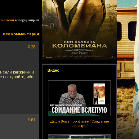
т магазин
в megagroup.ru
все комментарии
# 28
Видео
е сели книжники и
е поступайте, ибо
# 61
Дядя Вова про фильм "Свидание
вслепую"