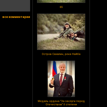
65
все комментарии
Остров Сахалин, река Найба
Медаль ордена "За заслуги перед
Отечеством" II степени