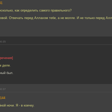
41
сколько, как определить самого правильного?
овой. Отвечать перед Аллахом тебе, а не молле. И не только перед Ал
00:35
зречения]
м деле.
мный был.
00:37
144
ой ночи. Я - в коечку.