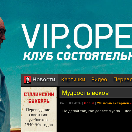
Картинки
Видео
Перев
Новости
Мудрость веков
04.03.08 20:09 |
Goblin
|
285 комментариев
»
Не делай так, как делает мулла — дел