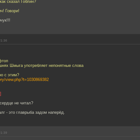
как сказал Гоблин?
ч! Говори!
чук!!!
21:36
фтоп
шнях Шмыга употребляет непонятные слова
но с этим?
llery/view.php?t=1030869382
]
 сердце не читал?
алг - это главрыба задом наперёд.
21:39