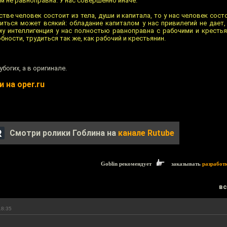
м не равноправна. У нас совершенно иначе.
ве человек состоит из тела, души и капитала, то у нас человек состо
диться может всякий: обладание капиталом у нас привилегий не дает
у интеллигенция у нас полностью равноправна с рабочими и крестья
ности, трудиться так же, как рабочий и крестьянин.
богих, а в оригинале.
 на oper.ru
Смотри ролики Гоблина на
канале Rutube
Goblin рекомендует
заказывать
разработ
вс
18:35