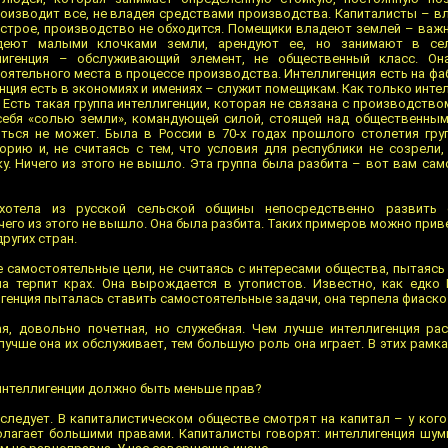
роизводит все, не владея средствами производства. Капиталисты – в
м строе, производство не обходится. Помещики владеют землей – ва
адеют малыми клочками земли, арендуют ее, но занимают в се
лигенция – обслуживающий элемент, не общественный класс. Он
оятельного места в процессе производства. Интеллигенция есть на фа
нция есть в экономиях и имениях – служит помещикам. Как только инте
 Есть такая группа интеллигенции, которая не связана с производство
себя «солью земли», командующей силой, стоящей над общественным
иться не может. Была в России в 70-х годах прошлого столетия груп
орию и, не считаясь с тем, что условия для республики не созрели,
у. Ничего из этого не вышло. Эта группа была разбита – вот вам са
 хотела из русской сельской общины непосредственно развить 
чего из этого не вышло. Она была разбита. Таких примеров можно прив
ругих стран.
е самостоятельные цели, не считаясь с интересами общества, пытаяс
а терпит крах. Она вырождается в утопистов. Известно, как едко
игенция пыталась ставить самостоятельные задачи, она терпела фиаско
ая, довольно почетная, но служебная. Чем лучше интеллигенция ра
учше она их обслуживает, тем большую роль она играет. В этих рамках
у интеллигенции должно быть меньше прав?
следует. В капиталистическом обществе смотрят на капитал – у кого
полагает большими правами. Капиталисты говорят: интеллигенция шуми