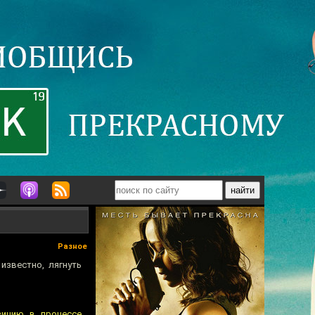
Разное
известно, лягнуть
зицию в процессе