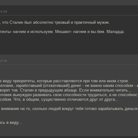
18:38
, что Сталин был абсолютно трезвый и практичный мужик.
генты- нагнем и используем. Мешают- нагнем и вы.бем. Маладца.
18:38
 виду приоритеты, которые расставляются при том или ином строе.
еловек, заработавший (отхвативший) денег - не важно каким способом -
ворит тов. Сталин в предыдущем абзаце. Если внимательно читать...
ловек вынужден развивать свои способности трудиться, а не способнос
обом. Что, в общем, существенно отличается друг от друга...
 внимание на то, сколько людей вокруг тебя готово зарабатывать день
сь в виду...