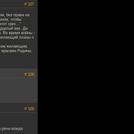
# 107
м, без права на
оном, чтобы
тот грех..."
дцатый век. До
. Во время войны -
 лелеющий планы о
всем желающим.
с врагами Родины,
# 108
# 109
о речи вождя