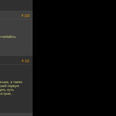
# 110
ы-чюбайсы.
# 111
исьма, а также
евшей первую
дить путь
нстром...