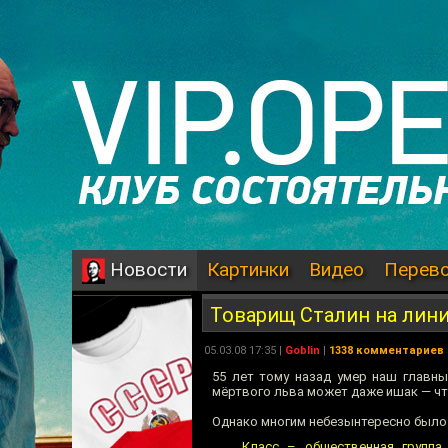
Картинки
Видео
Перев
Новости
Товарищ Сталин на лин
05.03.08 17:35 |
Goblin
|
1338 комментариев
55 лет тому назад умер наш главны
мёртвого льва может даже ишак — чт
Однако многим небезынтересно было 
Класс – общественная группа