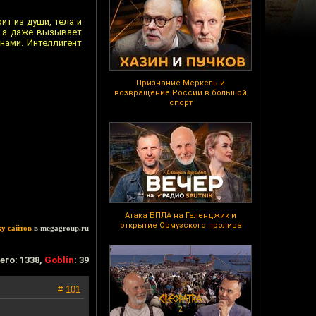
ит из души, тела и
, а даже вызывает
нами. Интеллигент
Признание Меркель и
возвращение России в большой
спорт
Атака БПЛА на Геленджик и
открытие Ормузского пролива
ку сайтов
в megagroup.ru
его: 1338,
Goblin
: 39
# 101