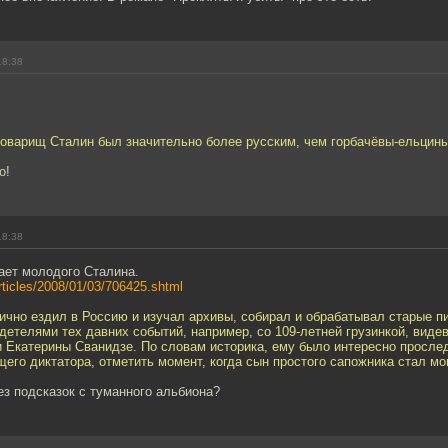
18:38
 товарищ Сталин был значительно более русским, чем горбачёвы-ельцин
о!
18:38
ает молодого Сталина.
articles/2008/01/03/706425.shtml
ично ездил в Россию и изучал архивы, собирал и обрабатывал старые п
детелями тех давних событий, например, со 109-летней грузинкой, вид
 Екатерины Сванидзе. По словам историка, ему было интересно просле
его диктатора, отметить момент, когда сын простого сапожника стал мо
з подсказок с туманного альбиона?