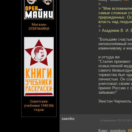
>
> "Мне вспомнили
самые сложные ст
прирожденных. Осо
власть над людьми
Магазин
>
ОПЕРМАЙКИ
> Академик В. И. 
"Большим счастьем
непоколебимый по
изменчивому и жес
и оттуда же
"Сталин произвел 
осмысленной мудр
самого безвыходно
торжества был од
личностью. Он соз
уничтожал своим 
принял Россию с с
забывают"
Уинстон Черчилль 
Советские
учебники 1940-50х
годов
saenko
отправлено 05.03.08 
Кому: overdoze,
#9