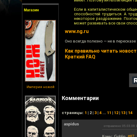
имеет. Поэтому интеллигенция та
Если в капиталистическом общест
Магазин
способностей трудиться. А тру
некоторое раздражение. Поэтом
может развивать все свои способ
www.ng.ru
Оно всегда полезно — не в пересказе у
Как правильно читать новости
Краткий FAQ
Империя ножей
Комментарии
cтраницы:
1
| 2 |
3
|
4
...
11
|
12
|
13
|
14
aspidus
отправлено 05.03.08 
Кому: Goblin,
#87