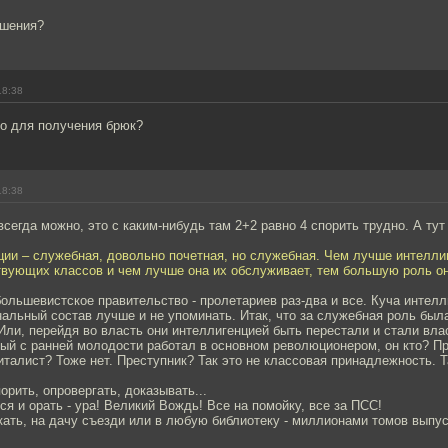
ешения?
18:38
до для получения брюк?
18:38
всегда можно, это с каким-нибудь там 2+2 равно 4 спорить трудно. А тут 
ции – служебная, довольно почетная, но служебная. Чем лучше интелли
твующих классов и чем лучше она их обслуживает, тем большую роль он
большевистское правительство - пролетариев раз-два и все. Куча интелл
нальный состав лучше и не упоминать. Итак, что за служебная роль был
ли, перейдя во власть они интеллигенцией быть перестали и стали вл
рый с ранней молодости работал в основном революционером, он кто? П
талист? Тоже нет. Преступник? Так это не классовая принадлежность. Т
орить, опровергать, доказывать...
я и орать - ура! Великий Вождь! Все на помойку, все за ПСС!
скать, на дачу съезди или в любую библиотеку - миллионами томов выпу