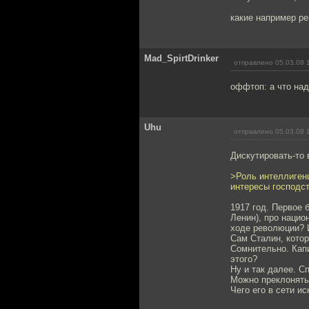
какие например р
Mad_SpirtDrinker
отправлено 05.03.08 
оффтоп: а что на
Uhu
отправлено 05.03.08 
Дискутировать-то 
>Роль интеллиген
интересы господс
1917 год. Первое 
Ленин), про нацио
ходе революции? И
Сам Сталин, кото
Сомнительно. Капи
этого?
Ну и так далее. Сп
Можно преклонятьс
Чего его в сети и