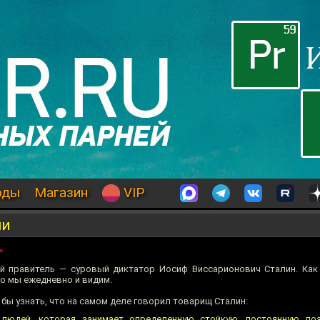
оды
Магазин
VIP
ии
»
й правитель — суровый диктатор Иосиф Виссарионович Сталин. Как 
о мы ежедневно и видим.
бы узнать, что на самом деле говорил товарищ Сталин:
 людей, которая занимает определенную стойкую, постоянную по