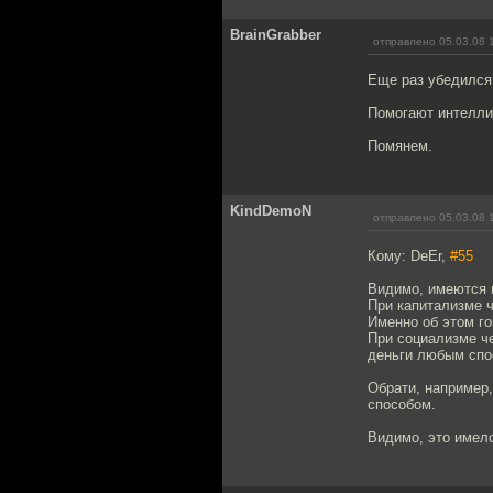
BrainGrabber
отправлено 05.03.08 
Еще раз убедился
Помогают интелли
Помянем.
KindDemoN
отправлено 05.03.08 
Кому: DeEr,
#55
Видимо, имеются в
При капитализме ч
Именно об этом го
При социализме че
деньги любым спос
Обрати, например,
способом.
Видимо, это имело