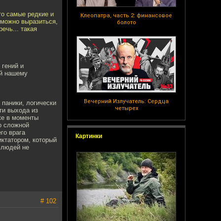
то самые редкие и
Клеопатра, часть 2: финансовое
 можно выразиться,
болото
ечь... такая
 гений и
й нашему
Вечерний Излучатель: Сердца
 паники, логически
четырех
ти выхода из
же в моменты
о сложной
го врага
Картинки
ктатором, который
 людей не
# 102