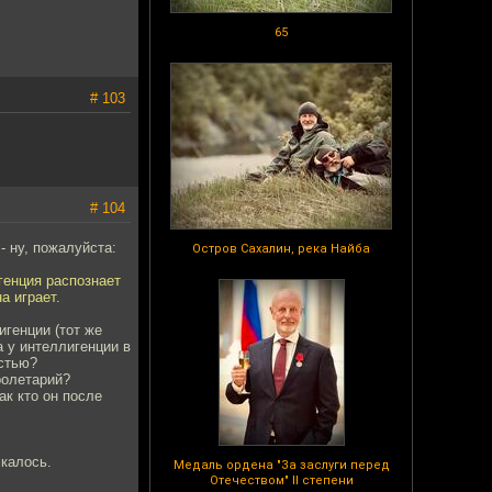
65
# 103
# 104
- ну, пожалуйста:
Остров Сахалин, река Найба
генция распознает
а играет.
игенции (тот же
а у интеллигенции в
астью?
ролетарий?
ак кто он после
скалось.
Медаль ордена "За заслуги перед
Отечеством" II степени