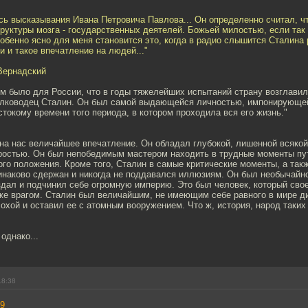
сь высказывания Ивана Петровича Павлова... Он определенно считал, ч
руктуры мозга - государственных деятелей. Божьей милостью, если так
бенно ясно для меня становится это, когда в радио слышится Сталина р
 и такое впечатление на людей..."
Вернадский
 было для России, что в годы тяжелейших испытаний страну возглавил
лководец Сталин. Он был самой выдающейся личностью, импонирующе
токому времени того периода, в котором проходила вся его жизнь."
на нас величайшее впечатление. Он обладал глубокой, лишенной всякой
остью. Он был непобедимым мастером находить в трудные моменты пу
го положения. Кроме того, Сталин в самые критические моменты, а так
инаково сдержан и никогда не поддавался иллюзиям. Он был необычайн
дал и подчинил себе огромную империю. Это был человек, который свое
же врагом. Сталин был величайшим, не имеющим себе равного в мире ди
охой и оставил ее с атомным вооружением. Что ж, история, народ таких
однако...
18:38
9