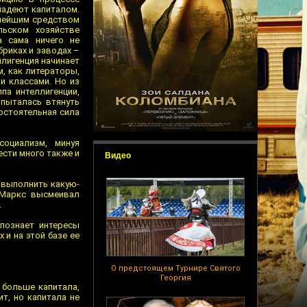
ладеют капиталом.
жнейшим средством
льском хозяйстве
а сама ничего не
бриках и заводах –
ллигенция начинает
м, как литераторы,
и классами. Но из
па интеллигенции,
 пыталась втянуть
мостоятельная сила
социализм, минуя
ести много также и
Видео
ь выполнить какую-
 Маркс высмеивал
.
спознает интересы
 и на этой базе ее
О предстоящем Турнире Святого
Георгия
 больше капитала,
т, но капитала не