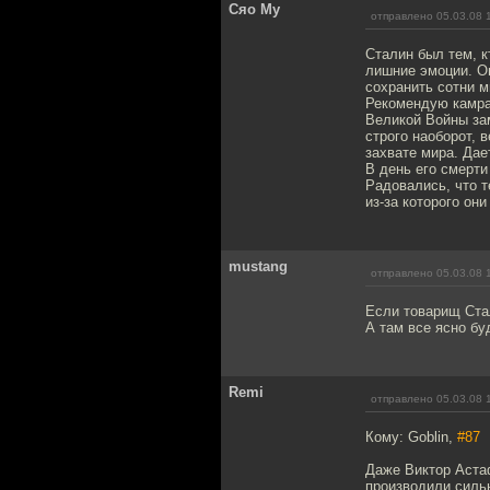
Сяо Му
отправлено 05.03.08 
Сталин был тем, к
лишние эмоции. О
сохранить сотни ми
Рекомендую камра
Великой Войны зам
строго наоборот, 
захвате мира. Дае
В день его смерт
Радовались, что т
из-за которого они
mustang
отправлено 05.03.08 
Если товарищ Ста
А там все ясно бу
Remi
отправлено 05.03.08 
Кому: Goblin,
#87
Даже Виктор Астаф
производили сильн