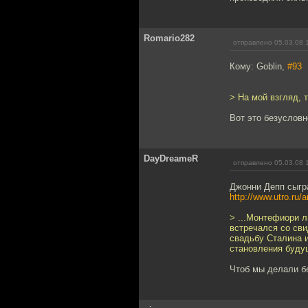
Romario282
отправлено 05.03.08 
Кому: Goblin,
#93
> На мой взгляд,
Вот это безусловн
DayDreameR
отправлено 05.03.08 
Джонни Депп сыгр
http://www.utro.ru/
> ...Монтефиори л
встречался со сви
свадьбу Сталина и
становления будущ
Чтоб мы делали бе