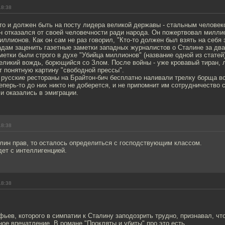
18:38
то и должен быть на посту лидера великой державы - стальным человеко
н отказался от своей человечности ради народа. Он пожертвовал милли
ллионов. Как он сам не раз говорил, "Кто-то должен был взять на себя э
дам заценить газетные заметки западных журналистов о Сталине за два
етки были строго в духе "Убийца миллионов" (название одной из статей)
великий вождь, борющийся со Злом. После войны - уже кровавый тиран,
т понятную картину "свободной прессы".
и русские рестораны на Брайтон-бич бесплатно наливали трелку борща 
еперь-то до них никто не доберется, и не припомнит им сотрудничество 
 и оказались в эмиграции.
18:38
лин прав, то осталось определиться с господствующим классом.
дет с интеллигенцией.
18:38
ьев, которого в симпатии к Сталину заподозрить трудно, признавал, чт
ое впечатление. В романе "Прокляты и убиты" про это есть.