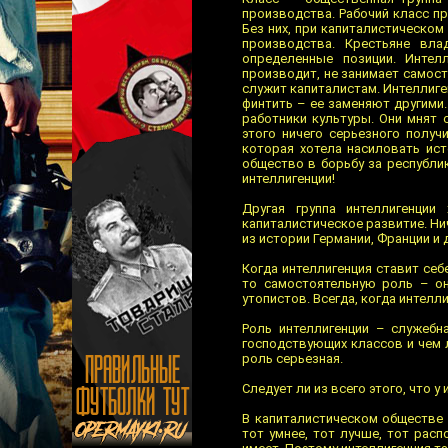
производства. Рабочий класс п
Без них, при капиталистическо
производства. Крестьяне вл
определенные позиции. Интел
производит, не занимает самост
служит капиталистам. Интеллиге
финтить – ее заменяют другими.
работники культуры. Они мнят 
этого ничего серьезного получ
которая хотела насиловать ист
общество в борьбу за республик
интеллигенции!
Другая группа интеллигенции
капиталистическое развитие. Ни
из истории Германии, Франции и д
Когда интеллигенция ставит себ
то самостоятельную роль – он
утопистов. Всегда, когда интелл
Роль интеллигенции – служебн
господствующих классов и чем л
роль серьезная.
Следует ли из всего этого, что 
В капиталистическом обществе 
тот умнее, тот лучше, тот рас