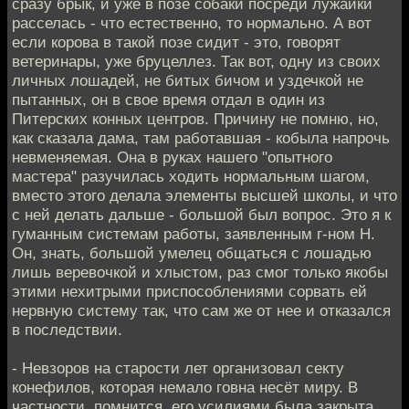
сразу брык, и уже в позе собаки посреди лужайки
расселась - что естественно, то нормально. А вот
если корова в такой позе сидит - это, говорят
ветеринары, уже бруцеллез. Так вот, одну из своих
личных лошадей, не битых бичом и уздечкой не
пытанных, он в свое время отдал в один из
Питерских конных центров. Причину не помню, но,
как сказала дама, там работавшая - кобыла напрочь
невменяемая. Она в руках нашего "опытного
мастера" разучилась ходить нормальным шагом,
вместо этого делала элементы высшей школы, и что
с ней делать дальше - большой был вопрос. Это я к
гуманным системам работы, заявленным г-ном Н.
Он, знать, большой умелец общаться с лошадью
лишь веревочкой и хлыстом, раз смог только якобы
этими нехитрыми приспособлениями сорвать ей
нервную систему так, что сам же от нее и отказался
в последствии.
- Невзоров на старости лет организовал секту
конефилов, которая немало говна несёт миру. В
частности, помнится, его усилиями была закрыта