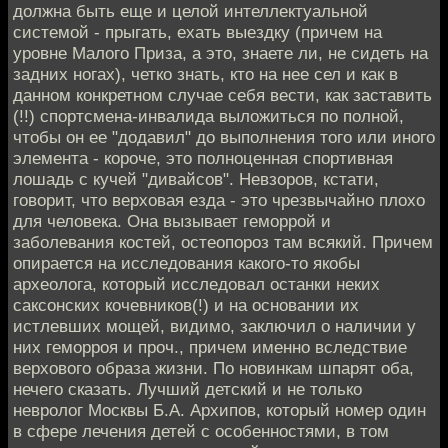
должна быть еще и целой интеллектуальной
системой - прыгать, ехать выездку (причем на
уровне Малого Приза, а это, знаете ли, не сидеть на
задних ногах), четко знать, кто на нее сел и как в
данном конкретном случае себя вести, как заставить
(!!) спортсмена-инвалида выложиться по полной,
чтобы он ее "додавил" до выполнения того или иного
элемента - короче, это полноценная спортивная
лошадь с кучей "дивайсов". Невзоров, кстати,
говорит, что верховая езда - это чрезвычайно плохо
для человека. Она вызывает геморрой и
заболевания костей, остеопороз там всякий. Причем
опирается на исследования какого-то якобы
археолога, который исследовал останки неких
саксонских кочевников(!) и на основании их
истлевших мощей, видимо, заключил о наличии у
них геморроя и проч., причем именно вследствие
верхового образа жизни. По новинкам шпарят оба,
нечего сказать. Лучший детский и не только
невролог Москвы Б.А. Архипов, который номер один
в сфере лечения детей с особенностями, в том