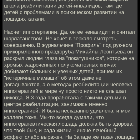
школа реабилитации детей-инвалидов, там где
детей с проблемами в психическом развитии на
лошадях катали.
Насчет иппотерпапии. Да, он ее ненавидит и считает
шарлатанством. Не хочет в зеркало смотреть,
совершенно. В журнальчике "Профиль" под рук-вом
прикормленного правдоруба Михайлы Леонтьева он
раскрыл людям глаза на "покатушников", которые на
хромых задроченных полукоматозных клячах
добивают больных и увечных детей, причем их
"истеричные мамаши" об этом даже не
догадываются, а о методах реабилитации человека
иппотерапией в мире ну просто никто не слышал
никогда. Я 3 года проработала с такими детьми в
центре реабилитации, занимаясь именно
иппотерапией. И была несказанно удивлена, и мои
коллеги тоже. Мы-то всегда думали, что
иппотерапевтическая лошадь должна быть здорова,
что твой бык, и рада жизни - иначе лечебный
эффект слабо выражен. На Западе же такая лошадь