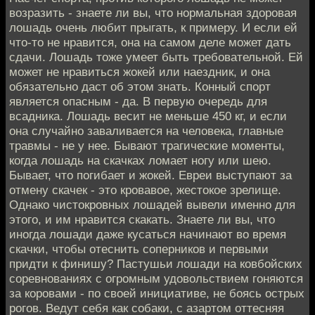
возразить - знаете ли вы, что нормальная здоровая
лошадь очень любит прыгать, к примеру. И если ей
что-то не нравится, она на самом деле может дать
сдачи. Лошадь тоже умеет быть требовательной. Ей
может не нравиться жокей или наездник, и она
обязательно даст об этом знать. Конный спорт
является опасным - да. В первую очередь для
всадника. Лошадь весит не меньше 450 кг, и если
она случайно заваливается на человека, главные
травмы - не у нее. Бывают трагические моменты,
когда лошадь на скачках ломает ногу или шею.
Бывает, что погибает и жокей. Евреи выступают за
отмену скачек - это кровавое, жестокое зрелище.
Однако чистокровных лошадей вывели именно для
этого, и им нравится скакать. Знаете ли вы, что
иногда лошади даже кусаться начинают во время
скачки, чтобы отеснить соперников и первыми
придти к финишу? Пастушьи лошади на ковбойских
соревнованиях с огромным удовольствием гоняются
за коровами - по своей инициативе, не боясь острых
рогов. Ведут себя как собаки, с азартом оттесняя