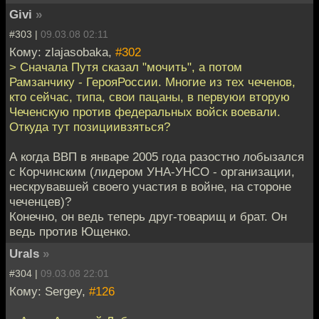
Givi
»
#303 |
09.03.08 02:11
Кому: zlajasobaka,
#302
> Сначала Путя сказал "мочить", а потом
Рамзанчику - ГерояРоссии. Многие из тех чеченов,
кто сейчас, типа, свои пацаны, в первуюи вторую
Чеченскую против федеральных войск воевали.
Откуда тут позициивзяться?
А когда ВВП в январе 2005 года разостно лобызался
с Корчинским (лидером УНА-УНСО - организации,
нескрувавшей своего участия в войне, на стороне
чеченцев)?
Конечно, он ведь теперь друг-товарищ и брат. Он
ведь против Ющенко.
Urals
»
#304 |
09.03.08 22:01
Кому: Sergey,
#126