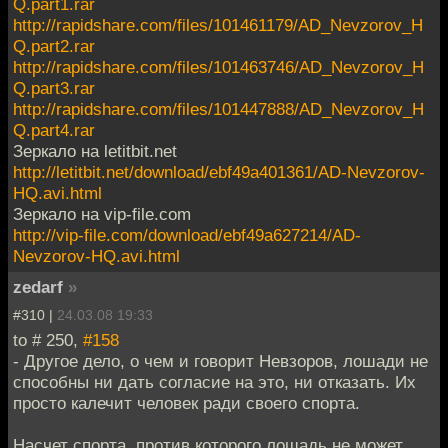
Q.part1.rar
http://rapidshare.com/files/101461179/AD_Nevzorov_H
Q.part2.rar
http://rapidshare.com/files/101463746/AD_Nevzorov_H
Q.part3.rar
http://rapidshare.com/files/101447888/AD_Nevzorov_H
Q.part4.rar
Зеркало на letitbit.net
http://letitbit.net/download/ebf49a401361/AD-Nevzorov-
HQ.avi.html
Зеркало на vip-file.com
http://vip-file.com/download/ebf49a627214/AD-
Nevzorov-HQ.avi.html
zedarf
»
#310 |
24.03.08 19:33
to # 250,
#158
- Другое дело, о чем и говорит Невзоров, лошади не
способны ни дать согласие на это, ни отказать. Их
просто калечит человек ради своего спорта.
Насчет спорта, против которого лошадь не может