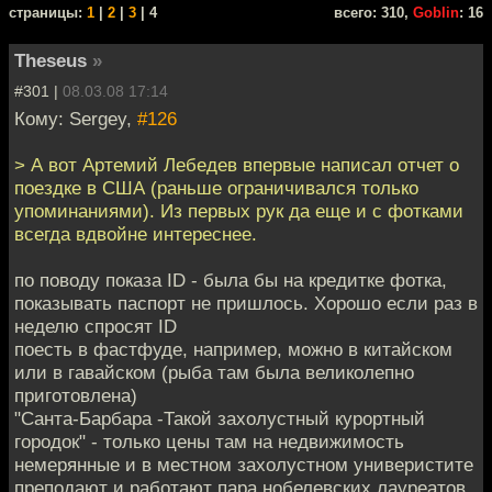
cтраницы:
1
|
2
|
3
| 4
всего: 310,
Goblin
: 16
Theseus
»
#301 |
08.03.08 17:14
Кому: Sergey,
#126
> А вот Артемий Лебедев впервые написал отчет о
поездке в США (раньше ограничивался только
упоминаниями). Из первых рук да еще и с фотками
всегда вдвойне интереснее.
по поводу показа ID - была бы на кредитке фотка,
показывать паспорт не пришлось. Хорошо если раз в
неделю спросят ID
поесть в фастфуде, например, можно в китайском
или в гавайском (рыба там была великолепно
приготовлена)
"Санта-Барбара -Такой захолустный курортный
городок" - только цены там на недвижимость
немерянные и в местном захолустном универистите
преподают и работают пара нобелевских лауреатов