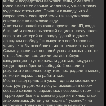
числе и посредством верховой езды, смеялся в
голос вместе со своими коллегами, узнав о таких
чудесных открытиях. Пришли к выводу, что АН,
скорее всего, свои проблемы так завуалировал,
списав все на верховую езду.
А потом на нашей конюшне произошло ЧП, когда
бывший и сильно выросший пациент наслушался
всех этих истерий по поводу "давайте дадим
лошадкам свободу!" и выпустил все 9 голов на
улицу - чтобы освободить их от ненавистных пут.
Самых драчливых лошадей успели закрыть, но те,
что выбежали, составили им достойную
конкуренцию - тут же начали драться, никуда не
уходя - пренебрегли свободой. 2 лошади в
результате довольно ощутимо пострадали и месяц
не могли нормально работаться.
Месяц назад пришла в ужас - одна из московских
гос.структур детского досуга, имеющая в своем
составе конюшню, заразилась невзорианством - на
территории были отменены уздечки и хлысты как
анахронизмы. Детей учат ездить "гуманно" - на
недоуздке. Только вот лошадям почему-то о