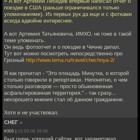
> А вот Артемий Лебедев впервые написал отчет о
поездке в США (раньше ограничивался только
упоминаниями). Из первых рук да еще и с фотками
всегда вдвойне интереснее.
А вот Артемия Татьяновича, ИМХО, не гоже в такой
теме упоминать.
Он ведь фотоотчет и о поездке в Чечню делал.
Тут вот можно посмотреть непосредственно про
Грозный
http://www.tema.ru/travel/chechnya-2/
Я как прочитал - "Это площадь Минутка, о которой
столько говорили в репортажах. Непонятно, о чем
столько разговоров — просто обыкновенная
асфальтированная территория." - так сразу...
нехорошего мнения стал об данном гражданине.
Хотя и не участвовал.
СНЕГ
»
#305 |
10.03.08 18:08
Был очень хороший сайтик, вот запамятовал