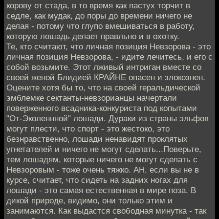
корову от стада, в то время как пастух торчит в
седле, как мудак, до поры до времени ничего не
делая - потому что глупо вмешиваться в работу,
которую лошадь делает правльно и в охотку.
Те, кто считают, что личная позиция Невзорова - это
личная позиция Невзорова, - идите лечитесь, и его с
собой возьмите. Этот лживый интриган вместе со
своей женой Блидией КРАЙНЕ опасен и злокознен.
Оцените хотя бы то, что на своей геральдической
эмблемке сектанты-невзорианцы начертали
поверженного всадника-конкуриста под копытами
"От-Эколеннной" лошади. Дураки из страны эльфов
могут плести, что спорт - это жестоко, это
безнравственно, лошади ненавидят проклятых
угнетателей и ничего не могут сделать...Поверьте,
тем лошадям, которые ничего не могут сделать с
Невзоровым - тоже очень тяжко. АН, если вы не в
курсе, считает, что сидеть на задних ногах для
лошади - это самая естественная в мире поза. В
дикой природе, видимо, они только этим и
занимаются. Как выдастся свободная минутка - так