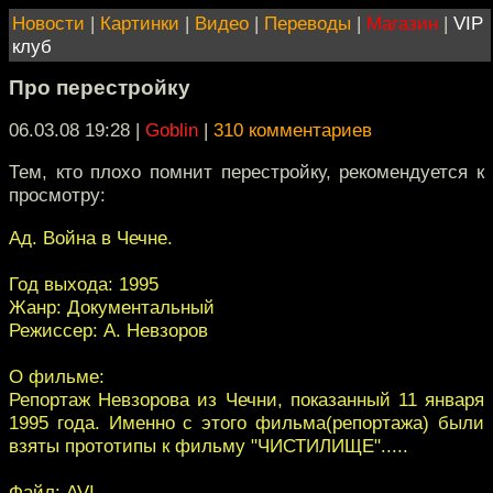
Новости
|
Картинки
|
Видео
|
Переводы
|
Магазин
|
VIP
клуб
Про перестройку
06.03.08 19:28
|
Goblin
|
310 комментариев
Тем, кто плохо помнит перестройку, рекомендуется к
просмотру:
Ад. Война в Чечне.
Год выхода: 1995
Жанр: Документальный
Режиссер: А. Невзоров
О фильме:
Репортаж Невзорова из Чечни, показанный 11 января
1995 года. Именно с этого фильма(репортажа) были
взяты прототипы к фильму "ЧИСТИЛИЩЕ".....
Файл: AVI