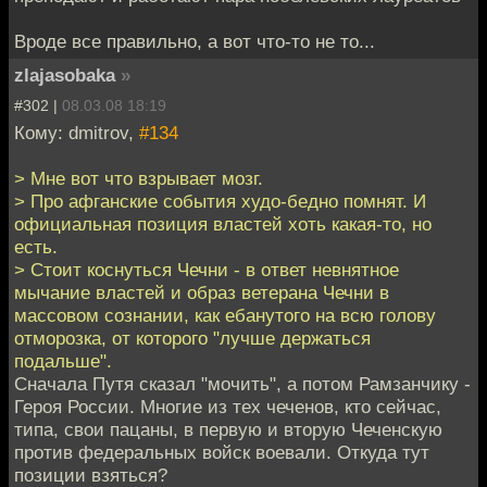
Вроде все правильно, а вот что-то не то...
zlajasobaka
»
#302 |
08.03.08 18:19
Кому: dmitrov,
#134
> Мне вот что взрывает мозг.
> Про афганские события худо-бедно помнят. И
официальная позиция властей хоть какая-то, но
есть.
> Стоит коснуться Чечни - в ответ невнятное
мычание властей и образ ветерана Чечни в
массовом сознании, как ебанутого на всю голову
отморозка, от которого "лучше держаться
подальше".
Сначала Путя сказал "мочить", а потом Рамзанчику -
Героя России. Многие из тех чеченов, кто сейчас,
типа, свои пацаны, в первую и вторую Чеченскую
против федеральных войск воевали. Откуда тут
позиции взяться?