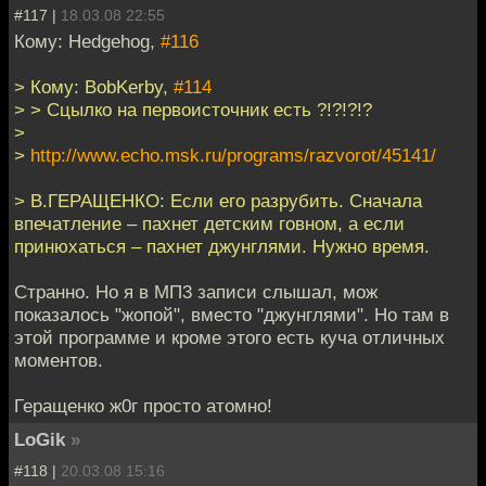
#117 |
18.03.08 22:55
Кому: Hedgehog,
#116
> Кому: BobKerby,
#114
> > Сцылко на первоисточник есть ?!?!?!?
>
>
http://www.echo.msk.ru/programs/razvorot/45141/
> В.ГЕРАЩЕНКО: Если его разрубить. Сначала
впечатление – пахнет детским говном, а если
принюхаться – пахнет джунглями. Нужно время.
Странно. Но я в МП3 записи слышал, мож
показалось "жопой", вместо "джунглями". Но там в
этой программе и кроме этого есть куча отличных
моментов.
Геращенко ж0г просто атомно!
LoGik
»
#118 |
20.03.08 15:16