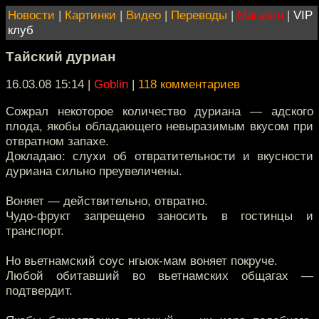
Новости
|
Картинки
|
Видео
|
Переводы
|
Магазин
|
VIP
клуб
Тайский дуриан
16.03.08 15:14
|
Goblin
|
118 комментариев
Сожрал некоторое количество дуриана — адского
плода, якобы обладающего невыразимым вкусом при
отвратном запахе.
Докладаю: слухи об отвратительности и вкусности
дуриана сильно преувеличены.
Воняет — действительно, отвратно.
Чудо-фрукт запрещено заносить в гостинцы и
транспорт.
Но вьетнамский соус нгыок-мам воняет покруче.
Любой обитавший во вьетнамских общагах —
подтвердит.