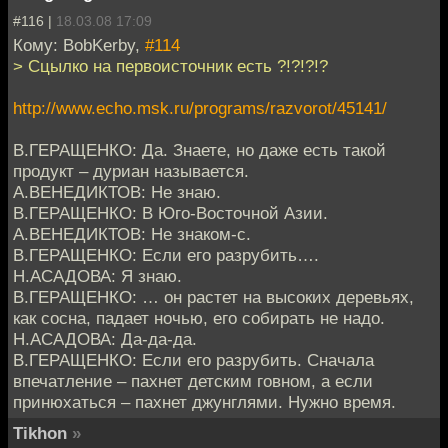
#116 |
18.03.08 17:09
Кому: BobKerby,
#114
> Сцылко на первоисточник есть ?!?!?!?
http://www.echo.msk.ru/programs/razvorot/45141/
В.ГЕРАЩЕНКО: Да. Знаете, но даже есть такой
продукт – дуриан называется.
А.ВЕНЕДИКТОВ: Не знаю.
В.ГЕРАЩЕНКО: В Юго-Восточной Азии.
А.ВЕНЕДИКТОВ: Не знаком-с.
В.ГЕРАЩЕНКО: Если его разрубить….
Н.АСАДОВА: Я знаю.
В.ГЕРАЩЕНКО: … он растет на высоких деревьях,
как сосна, падает ночью, его собирать не надо.
Н.АСАДОВА: Да-да-да.
В.ГЕРАЩЕНКО: Если его разрубить. Сначала
впечатление – пахнет детским говном, а если
принюхаться – пахнет джунглями. Нужно время.
Tikhon
»