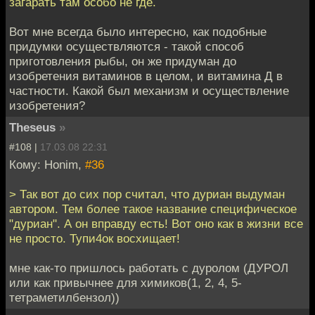
загарать там особо не где.
Вот мне всегда было интересно, как подобные
придумки осуществляются - такой способ
приготовления рыбы, он же придуман до
изобретения витаминов в целом, и витамина Д в
частности. Какой был механизм и осуществление
изобретения?
Theseus
»
#108 |
17.03.08 22:31
Кому: Honim,
#36
> Так вот до сих пор считал, что дуриан выдуман
автором. Тем более такое название специфическое
"дуриан". А он вправду есть! Вот оно как в жизни все
не просто. Тупи4ок восхищает!
мне как-то пришлось работать с дуролом (ДУРОЛ
или как привычнее для химиков(1, 2, 4, 5-
тетраметилбензол))