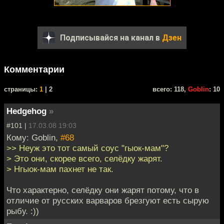
Подписывайся на канал в
Дзен
Комментарии
cтраницы:
1
| 2
всего: 118,
Goblin
: 10
Hedgehog
»
#101 |
17.03.08 19:03
Кому: Goblin,
#68
>> Неуж это тот самый соус "гыок-мам"?
> Это они, скорее всего, селёдку жарят.
> Нгыок-мам пахнет не так.
Что характерно, селёдку они жарят потому, что в
отличие от русских варваров брезгуют есть сырую
рыбу. :))