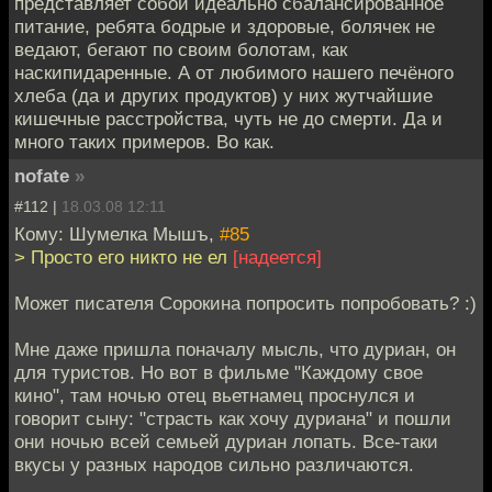
представляет собой идеально сбалансированное
питание, ребята бодрые и здоровые, болячек не
ведают, бегают по своим болотам, как
наскипидаренные. А от любимого нашего печёного
хлеба (да и других продуктов) у них жутчайшие
кишечные расстройства, чуть не до смерти. Да и
много таких примеров. Во как.
nofate
»
#112 |
18.03.08 12:11
Кому: Шумелка Мышъ,
#85
> Просто его никто не ел
[надеется]
Может писателя Сорокина попросить попробовать? :)
Мне даже пришла поначалу мысль, что дуриан, он
для туристов. Но вот в фильме "Каждому свое
кино", там ночью отец вьетнамец проснулся и
говорит сыну: "страсть как хочу дуриана" и пошли
они ночью всей семьей дуриан лопать. Все-таки
вкусы у разных народов сильно различаются.