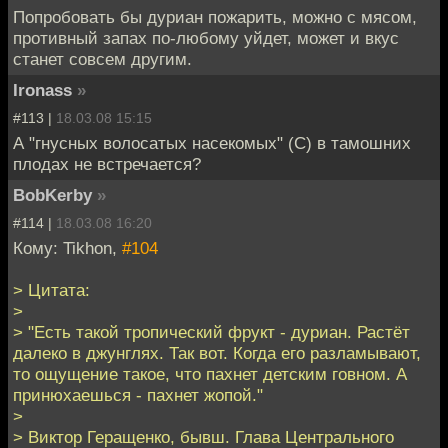
Попробовать бы дуриан пожарить, можно с мясом,
противный запах по-любому уйдет, может и вкус
станет совсем другим.
Ironass
»
#113 |
18.03.08 15:15
А "гнусных волосатых насекомых" (С) в тамошних
плодах не встречается?
BobKerby
»
#114 |
18.03.08 16:20
Кому: Tikhon,
#104
> Цитата:
>
> "Есть такой тропический фрукт - дуриан. Растёт
далеко в джунглях. Так вот. Когда его разламывают,
то ощущение такое, что пахнет детским говном. А
принюхаешься - пахнет жопой."
>
> Виктор Геращенко, бывш. Глава Центрального