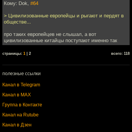
Кому: Dok,
#64
> Цивилизованные европейцы и рыгают и пердят в
обществе...
про таких европейцев не слышал, а вот
цивилизованные китайцы поступают именно так
cтраницы:
1
| 2
всего: 118
полезные ссылки
Канал в Telegram
Канал в MAX
Группа в Контакте
Канал на Rutube
Канал в Дзен