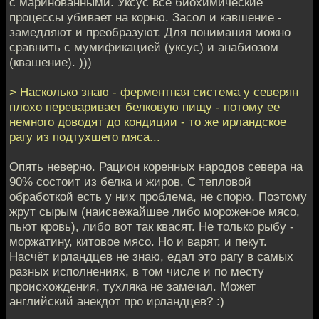
с маринованными. Уксус все биохимические
процессы убивает на корню. Засол и кавшение -
замедляют и преобразуют. Для понимания можно
сравнить с мумификацией (уксус) и анабиозом
(квашение). )))
> Насколько знаю - ферментная система у северян
плохо переваривает белковую пищу - потому ее
немного доводят до кондиции - то же ирландское
рагу из подтухшего мяса...
Опять неверно. Рацион коренных народов севера на
90% состоит из белка и жиров. С тепловой
обработкой есть у них проблема, не спорю. Поэтому
жрут сырым (наисвежайшее либо мороженое мясо,
пьют кровь), либо вот так квасят. Не только рыбу -
моржатину, китовое мясо. Но и варят, и пекут.
Насчёт ирландцев не знаю, едал это рагу в самых
разных исполнениях, в том числе и по месту
происхождения, тухляка не замечал. Может
английский анекдот про ирландцев? :)