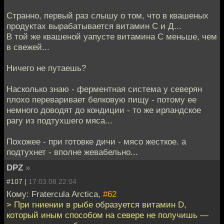
Странно, первый раз слышу о том, что в квашеных
продуктах вырабатывается витамин С и Д...
В той же квашеной уапусте витамина С меньше, чем
в свежей...
Ничего не путаешь?
Насколько знаю - ферментная система у северян
плохо переваривает белковую пищу - потому ее
немного доводят до кондиции - то же ирландское
рагу из подтухшего мяса...
Похожее - при готовке дичи - мясо жесткое. а
подтухнет - вполне жевабельно...
DPZ
»
#107 |
17.03.08 22:04
Кому: Fratercula Arctica,
#62
> При гниении в рыбе образуется витамин D,
который иным способом на севере не получишь —