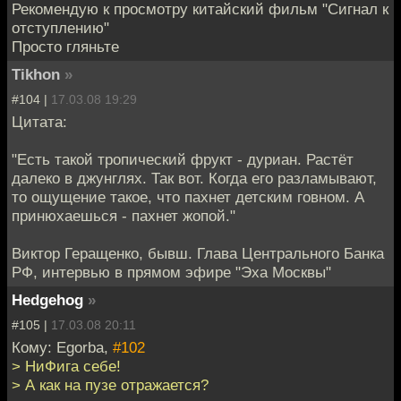
Рекомендую к просмотру китайский фильм "Сигнал к
отступлению"
Просто гляньте
Tikhon
»
#104 |
17.03.08 19:29
Цитата:
"Есть такой тропический фрукт - дуриан. Растёт
далеко в джунглях. Так вот. Когда его разламывают,
то ощущение такое, что пахнет детским говном. А
принюхаешься - пахнет жопой."
Виктор Геращенко, бывш. Глава Центрального Банка
РФ, интервью в прямом эфире "Эха Москвы"
Hedgehog
»
#105 |
17.03.08 20:11
Кому: Egorba,
#102
> НиФига себе!
> А как на пузе отражается?