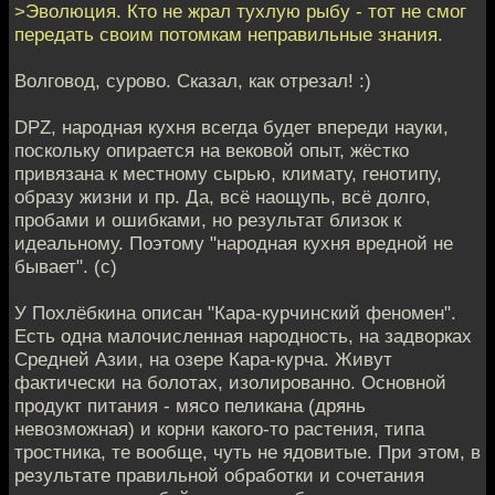
>Эволюция. Кто не жрал тухлую рыбу - тот не смог
передать своим потомкам неправильные знания.
Волговод, сурово. Сказал, как отрезал! :)
DPZ, народная кухня всегда будет впереди науки,
поскольку опирается на вековой опыт, жёстко
привязана к местному сырью, климату, генотипу,
образу жизни и пр. Да, всё наощупь, всё долго,
пробами и ошибками, но результат близок к
идеальному. Поэтому "народная кухня вредной не
бывает". (с)
У Похлёбкина описан "Кара-курчинский феномен".
Есть одна малочисленная народность, на задворках
Средней Азии, на озере Кара-курча. Живут
фактически на болотах, изолированно. Основной
продукт питания - мясо пеликана (дрянь
невозможная) и корни какого-то растения, типа
тростника, те вообще, чуть не ядовитые. При этом, в
результате правильной обработки и сочетания