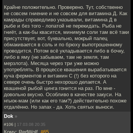
Крайне положительно. Проверено. Тут, собственно
не совсем гниение и не совсем для витамина Д. Как
камрады справедливо указывали, витамина Д в
рыбе и без того - лопатой не перекидать. Рыба не
гниёт, а как-бы квасится, минимум соли там всё таки
присутствует, вот, буквально, мокрый палец
обмакивается в соль и по брюху выпотрошенному
проводится. Потом всё укладывается либо в бочку,
либо в яму (не забываем, там не земля, там
мерзлота). Месяца через три уже можно
употреблять. В процессе квашения вырабатывается
куча ферментов и витамин С (!) без которого на
севере очень быстро нехорошо делается. А
квашеной рыбой цинга гонится на раз. По мне -
довольно вкусно. Особливо в качестве закуси. На
нгыок-мам (или как его там?) действительно похоже
отдалённо. Но запах - да. Хоть святых выноси.
Dok
»
#106 |
17.03.08 20:35
Кому: RedWolf,
#65