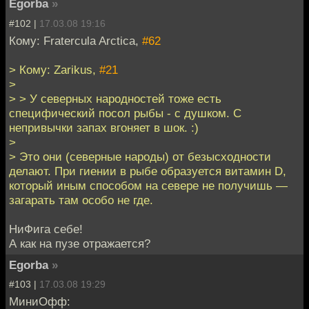
Egorba
»
#102 |
17.03.08 19:16
Кому: Fratercula Arctica,
#62
> Кому: Zarikus,
#21
>
> > У северных народностей тоже есть
специфический посол рыбы - с душком. С
непривычки запах вгоняет в шок. :)
>
> Это они (северные народы) от безысходности
делают. При гиении в рыбе образуется витамин D,
который иным способом на севере не получишь —
загарать там особо не где.
НиФига себе!
А как на пузе отражается?
Egorba
»
#103 |
17.03.08 19:29
МиниОфф: