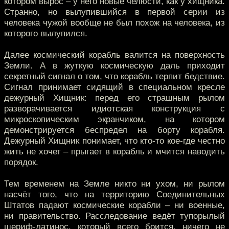
котором вырос – у него новые челюсти, как у хищника.
Странно, но вылупившийся в первой серии из
человека чужой вообще не был похож на человека, из
которого вылупился.
Далее космический корабль валится на поверхность
Земли. А в жуткую космическую даль приходит
секретный сигнал о том, что корабль терпит бедствие.
Сигнал принимает сидящий в специальном кресле
дежурный Хищник: перед его страшным рылом
разворачивается идиотская конструкция с
микроскопическим экранчиком, на котором
демонстрируется беспредел на борту корабля.
Дежурный Хищник понимает, что кто-то кое-где честно
жить не хочет – прыгает в корабль и мчится наводить
порядок.
Тем временем на Земле никто ни ухом, ни рылом
насчёт того, что на территорию Соединительных
Штатов падают космические корабли – ни военные,
ни правительство. Расследование ведёт тупорылый
шериф-латинос, который всего боится, ничего не