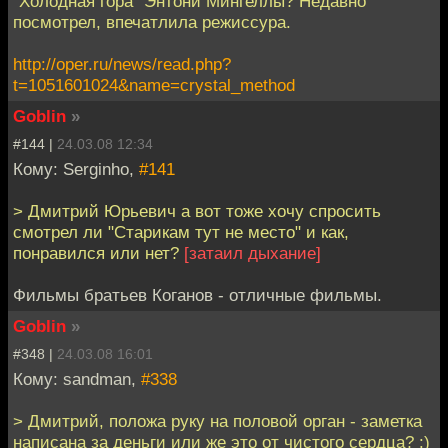
"Холодная гора" Энтони Мингеллы? Недавно
посмотрел, впечатлила режиссура.
http://oper.ru/news/read.php?
t=1051601024&name=crystal_method
Goblin
»
#144 |
24.03.08 12:34
Кому: Serginho,
#141
> Дмитрий Юрьевич а вот тоже хочу спросить
смотрел ли "Старикам тут не место" и как,
понравился или нет?
[затаил дыхание]
Фильмы братьев Коганов - отличные фильмы.
Goblin
»
#348 |
24.03.08 16:01
Кому: sandman,
#338
> Дмитрий, положа руку на половой орган - заметка
написана за деньги или же это от чистого сердца? :)