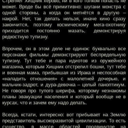
Стреляет Хищник херово, ни в кого толком попасть не
может. Вроде бы всё примитивно: шугани монстра с
одной стороны, а когда он метнётся в другую –
накрой. Нет, так делать нельзя, иначе кино сразу
закончится, поэтому космическому мега-охотнику
приходится постоянно мазать, демонстрируя
редкостную тупизну.
Впрочем, он в этом деле не одинок: буквально все
персонажи фильмы демонстрируют беспредельную
тупизну. Тут тебе и пара идиотов из оружейного
магазина, которым Хищник отстрелил бошки, тут тебе
и военная мама, прибывшая из Ирака и неспособная
«наладить отношения» с малолетней дочерью, и
мальчик-задрот, и дура-девочка – целый паноптикум.
Не говоря про тупого шерифа, которому незнакомы
планы эвакуации населения и который вообще не в
курсах, что и зачем ему надо делать.
Всегда, кстати, интересно: вот прибывает на Землю
представитель высокоразвитой цивилизации. То есть
существо, в массе областей продвинутое на