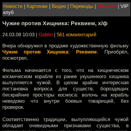
Новости
|
Картинки
|
Видео
|
Переводы
|
Магазин
|
VIP
клуб
Чужие против Хищника: Реквием, х/ф
24.03.08 10:03
|
Goblin
|
561 комментарий
Вчера обнаружил в продаже художественную фильму
Чужие против Хищника: Реквием
. Приобрёл,
посмотрел.
Фильма начинается с того, что на хищническом
космическом корабле из ранее укушенного хищника
вылупляется чужой. В целом крайне интересная
постановка вопроса для существ, бороздящих
бескрайние просторы космоса: волочь на корабль
неведомо что внутри боевых товарищей, без
проверок.
Соответственно традиции, вылупляющийся чужой
обладает очевидными признаками существа, в