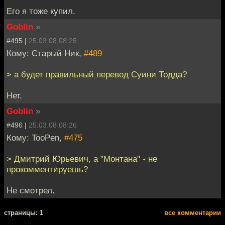
Его я тоже купил.
Goblin
»
#495 |
25.03.08 08:25
Кому: Старый Ник,
#489
> а будет правильный перевод Суини Тодда?
Нет.
Goblin
»
#496 |
25.03.08 08:26
Кому: TooPen,
#475
> Дмитрий Юрьевич, а "Монтана" - не
прокомментируешь?
Не смотрел.
cтраницы: 1
все комментарии