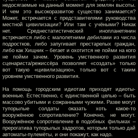
недосягаемые на данный момент для землян высоты.
И чем это высокоразвитое существо занимается?
Может, встречается с представителями руководства
местной цивилизации? Или там с учёными? Никак
нет. Среднестатистический инопланетянин
встречается либо с малолетними дебилами из числа
подростков, либо запугивает престарелых граждан,
либо как Хищник – бегает и охотится не пойми на кого
не пойми зачем. Уровень умственного развития
сценариста/режиссёра позволяет «создать» только
вот такую «цивилизацию», только вот с таким
уровнем умственного развития.
На помощь городским идиотам приходят идиоты-
военные. Естественно, с единственной целью – быть
массово убитыми и сожранными чужими. Разве могут
тупорылые солдаты оказать хоть какое-то
вооружённое сопротивление? Конечно, не могут.
Вооружённое сопротивление в подобных фильмах –
прерогатива тупорылых задротов, которым только дай
автоматы-пулемёты, и они покажут, как надо.