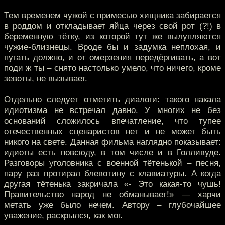
Тем временем чужой с примесью хищника забирается
в роддом и откладывает яйца через свой рот (?!) в
беременную тётку, из которой тут же вылупляются
чужие-близнецы. Вроде бы и задумка неплохая, и
пугать должно, и от омерзения передёргивать, а вот
поди ж ты – снято настолько умело, что ничего, кроме
зевоты, не вызывает.
Отдельно следует отметить диалоги: такого накала
идиотизма не встречал давно. У многих не без
оснований сложилось впечатление, что тупее
отечественных сценаристов нет и не может быть
никого на свете. Данная фильма наглядно показывает:
идиоты есть повсюду, в том числе и в Голливуде.
Разговоры уголовника с военной тётенькой – песня,
пару раз протирал блевотину с клавиатуры. А когда
другая тётенька закричала «- Это какая-то чушь!
Правительство народ не обманывает!» — харчи
метать уже было нечем. Автору – глубочайшее
уважение, раскрылся, как мог.