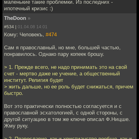
маленькие такие проблемки. Из последних -
ипотечный кризис :)
TheDoon
»
#534 |
01.04.08 14:01
Кому: Человекъ,
#474
Сам я православный, но мне, большей частью,
понравилось. Однако пару копеек брошу.
> 1. Прежде всего, не надо принимать это на свой
счет - мертво даже не учение, а общественный
институт. Религия будет
> жить дальше, но ее роль будет снижаться, причем
быстро.
Вот это практически полностью согласуется и с
православной эсхатологией, с одной стороны, с
другой ситуацию в том же ключе описал Ф.Ницше.
Жму руку.
> 2. Православие, как и христианство вообще, как и