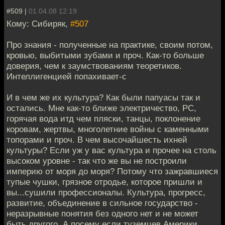
#509 |
01.04.08 12:19
Кому: Сибиряк,
#507
Про знания - полученные на практике, своим потом,
кровью, выбитыми зубами и проч. Как-то больше
доверия, чем к заумствованиям теоретиков.
Интеллигенцией попахивает-с
И в чем же их культура? Как были папуасы так и
остались. Мне как-то ближе электричество, РС,
горячая вода итд чем пляски, танцы, поклонение
коровам, жертвы, многолетние войны с каменными
топорами и проч. В чем высочайшесть ихней
культуры? Если уж у вас культура и прочее на столь
высоком уровне - так что же вы не построили
империю от моря до моря? Потому что зажравшиеся
тупые чушки, грязное отродье, которое пришли и
вы...сушили профессионалы. Культура, прогресс,
развитие, объединение в сильное государство -
неразрывные понятия без одного нет и не может
быть другого. А посему если туземцев Америки