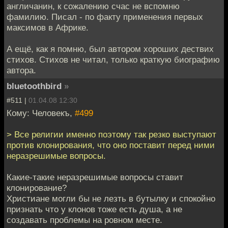
англичанин, к сожалению счас не вспомню
фамилию. Писал - по факту применения первых
максимов в Африке.
А ещё, как я помню, был автором хороших дествих
стихов. Стихов не читал, только краткую биографию
автора.
bluetoothbird
»
#511 |
01.04.08 12:30
Кому: Человекъ,
#499
> Все религии именно поэтому так резко выступают
против клонирования, что оно поставит перед ними
неразрешимые вопросы.
Какие-такие неразрешимые вопросы ставит
клонирование?
Христиане могли бы не лезть в бутылку и спокойно
признать что у клонов тоже есть душа, а не
создавать проблемы на ровном месте.