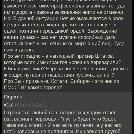
выкосили жестокие профессионалы войны, то туда
им и дорога - законы выживания никто не отменял
Но! В данной ситуации белые оказываются в роли
преднных солдат, когда правительство пасует и
сдает позиции перед дикой ордой. Вырождение
нации однако - раз нет мужчин способных дать
ответ. Значит и мы отныне вымирающий вид. Туда
нам и дорога
Про эмиграцию - а наглядный пример Штатов,
которые всех иммигрантов успешно переварили?
Южная Америка? Европа после революции - должна
ж содрогнуться от нашествия русских, ан нет?
Про Вы - привычка. Кстати, Сибиряк - это ник по
ПМЖ? Из какого города?
Oigen
»
#510 |
01.04.08 12:26
Строки " на любой ваш вопрос мы дадим ответ..."
(как вариант перевода - "пусть будет, что будет,
таков наш ответ: - У нас есть пулемёт, а у вас его
нет") написаны не Киплингом. Их написал другой