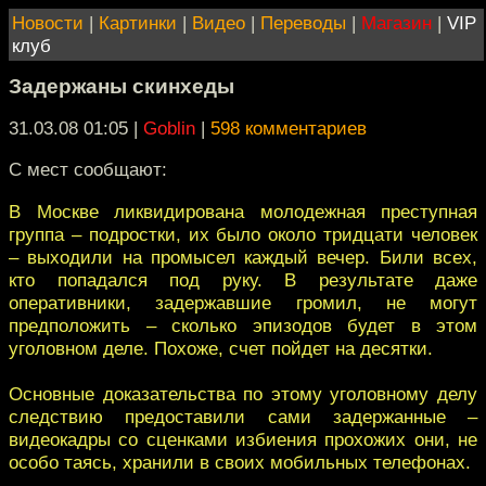
Новости
|
Картинки
|
Видео
|
Переводы
|
Магазин
|
VIP
клуб
Задержаны скинхеды
31.03.08 01:05
|
Goblin
|
598 комментариев
С мест сообщают:
В Москве ликвидирована молодежная преступная
группа – подростки, их было около тридцати человек
– выходили на промысел каждый вечер. Били всех,
кто попадался под руку. В результате даже
оперативники, задержавшие громил, не могут
предположить – сколько эпизодов будет в этом
уголовном деле. Похоже, счет пойдет на десятки.
Основные доказательства по этому уголовному делу
следствию предоставили сами задержанные –
видеокадры со сценками избиения прохожих они, не
особо таясь, хранили в своих мобильных телефонах.