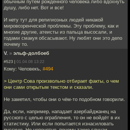
обычным путем рожденного человека либо вдохнуть
душу, либо нет. Вот и все!
И нету тут для религиозных людей никакой
мировозренческой проблемы. Эту проблему, как и
многие другие, атеисты из пальца высосали, и
годами смакуя обсасывают. Ну любят они это дело
почему то.
V.
»
эльф-долбоеб
#523 |
01.04.08 13:22
Кому: Человекъ,
#494
> Центр Сова произвольно отбирает факты, о чем
они сами открытым текстом и сказали.
Не заметил, чтобы они о чём-то подобном говорили.
Да, если, например, нападает азербайджанец на
русского с целью ограбления, то он не войдёт в их
статистику. Или если попытается изнасиловать
русскую. Но непонятно, почему такие случаи