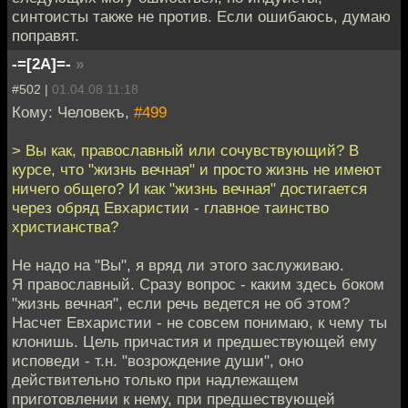
синтоисты также не против. Если ошибаюсь, думаю
поправят.
-=[2A]=-
»
#502 |
01.04.08 11:18
Кому: Человекъ,
#499
> Вы как, православный или сочувствующий? В
курсе, что "жизнь вечная" и просто жизнь не имеют
ничего общего? И как "жизнь вечная" достигается
через обряд Евхаристии - главное таинство
христианства?
Не надо на "Вы", я вряд ли этого заслуживаю.
Я православный. Сразу вопрос - каким здесь боком
"жизнь вечная", если речь ведется не об этом?
Насчет Евхаристии - не совсем понимаю, к чему ты
клонишь. Цель причастия и предшествующей ему
исповеди - т.н. "возрождение души", оно
действительно только при надлежащем
приготовлении к нему, при предшествующей