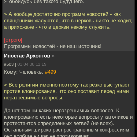
Я обойдусь без такого будущего.
> А вообще достаточно программ новостей - как
священники жалуются, что в церковь никто не ходит,
а прихожане - что в церкви некому служить.
[строго]
Программы новостей - не наш источник!
Ипостас Архонтов
»
#503 |
01.04.08 11:19
Кому: Человекъ,
#499
> Все религии именно поэтому так резко выступают
против клонирования, что оно поставит перед ними
неразрешимые вопросы.
Да нет там ни каких неразрешимых вопросов. К
клонированию есть некоторые вопросы у католиков и
протестантов определенных ветвей (не всех).
Остальным широко распространенным конфессиям
оно вообще ни как не противоречет.