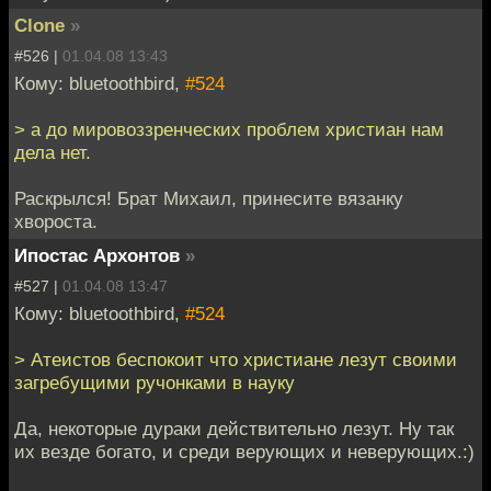
Clone
»
#526 |
01.04.08 13:43
Кому: bluetoothbird,
#524
> а до мировоззренческих проблем христиан нам
дела нет.
Раскрылся! Брат Михаил, принесите вязанку
хвороста.
Ипостас Архонтов
»
#527 |
01.04.08 13:47
Кому: bluetoothbird,
#524
> Атеистов беспокоит что христиане лезут своими
загребущими ручонками в науку
Да, некоторые дураки действительно лезут. Ну так
их везде богато, и среди верующих и неверующих.:)