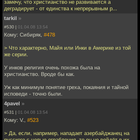
замечу, что христианство не развивается а
деградирует - от единства к непрерывным р...
tarkil
»
#530 |
01.04.08 13:54
Кому: Сибиряк,
#478
> Что характерно, Майя или Инки в Америке из той
же серии.
У инков религия очень похожа была на
христианство. Вроде бы как.
Уж как минимум понятие греха, покаяния и тайной
исповеди - точно были.
4pavel
»
#531 |
01.04.08 13:54
Кому: V.,
#523
> Да, если, например, нападает азербайджанец на
русского с целью ограбления, то он не войдёт в их