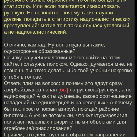
статистику. Или если попытается изнасиловать
русскую. Но непонятно, почему такие случаи
должны попадать в статистику националистических
преступлений: мотив-то в таких случаях уголовный,
а не националистический.
Отлично, камрад. Ну вот откуда вы такие,
односторонне образованные?
Ссылку на учебник логики можно найти на этом
сайте, пользуясь поиском. Однако, думается мне, не
станешь ты этого делать, ибо твой учебник накрепко
у тебя в голове.
Ответь плиз на вопрос: а почему это вдруг сразу
азербайджанец напал
[бы]
на русского/русскую, а не
единоверца? А как ты думаешь, каково соотношение
нападений на единоверцев и на неверных? А почему
бы так, просто пофантазируй, покидай рабочие
гипотезы. А уж не потому ли, что культура/религия
полагает неверных приоритетными объектами для
ограбления/изнасилования?
Причем, это действует и в обратном направлении