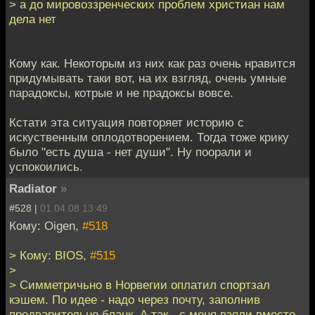
> а до мировоззренческих проблем христиан нам
дела нет
Кому как. Некоторым из них как раз очень нравится
придумывать таки вот, на их взгляд, очень умные
парадоксы, котрые и не прадоксы вовсе.
Кстати эта ситуация повторяет историю с
искуственным оплодотворением. Тогда тоже крику
было "есть душа - нет души". Ну поорали и
успокоились.
Radiator
»
#528 |
01.04.08 13:49
Кому: Oigen,
#518
> Кому: BIOS,
#515
>
> Симметричьно в Норвегии оплатил спортзал
кэшем. По идее - надо через почту, заполнив
предварительно бланк. А так - с меня взяли вместо