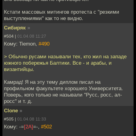
Кстати массовых митингов протеста с "резкими
выступлениями" как то не видно.
Сибиряк
»
#504 |
01.04.08 11:27
Кому: Tiemon,
#490
> Обычно русами называли тех, кто жил на западе
южного побережья Балтики. Все - и арабы, и
византийцы.
Камрад! Я на эту тему диплом писал на
профильном факультете хорошего Университета.
Поверь, кого только не называли "Русс, росс, ал-
росс" и т. д.
Clone
»
#505 |
01.04.08 11:33
Кому: -=
[2A]
=-,
#502