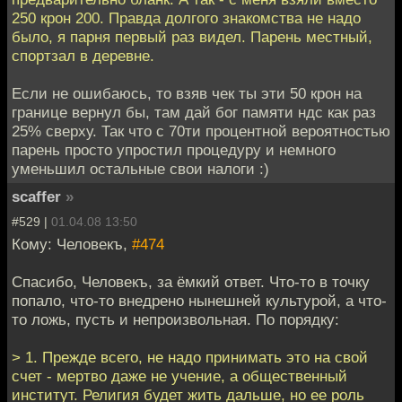
250 крон 200. Правда долгого знакомства не надо
было, я парня первый раз видел. Парень местный,
спортзал в деревне.
Если не ошибаюсь, то взяв чек ты эти 50 крон на
границе вернул бы, там дай бог памяти ндс как раз
25% сверху. Так что с 70ти процентной вероятностью
парень просто упростил процедуру и немного
уменьшил остальные свои налоги :)
scaffer
»
#529 |
01.04.08 13:50
Кому: Человекъ,
#474
Спасибо, Человекъ, за ёмкий ответ. Что-то в точку
попало, что-то внедрено нынешней культурой, а что-
то ложь, пусть и непроизвольная. По порядку:
> 1. Прежде всего, не надо принимать это на свой
счет - мертво даже не учение, а общественный
институт. Религия будет жить дальше, но ее роль