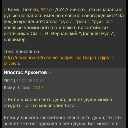
> Кому: Tiemon,
#477
> Да? А ничего, что изначально
русью назвались именно словене новогородские? За
век до крещения?Слова "русь", "рось", "рухс-ас"
впервые упоминается в V веке в византийских
источниках.См. Г. В. Вернадский "Древняя Русь",
например.
тоже прикольно
http://chudinov.ru/russkie-nadpisi-na-bogah-egipta-i-
izrailya/
Ипостас Архонтов
»
#522 |
01.04.08 13:17
Кому: Clone,
#517
> Если у клонов есть душа, значит душу можно
создать - а это монополия бога.
Если у данного конкретного клона есть душа, то это
значит, что бог вдохнул в него душу. Бог может и в