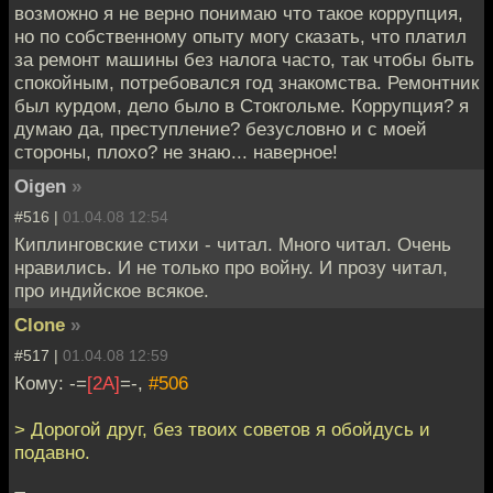
возможно я не верно понимаю что такое коррупция,
но по собственному опыту могу сказать, что платил
за ремонт машины без налога часто, так чтобы быть
спокойным, потребовался год знакомства. Ремонтник
был курдом, дело было в Стокгольме. Коррупция? я
думаю да, преступление? безусловно и с моей
стороны, плохо? не знаю... наверное!
Oigen
»
#516 |
01.04.08 12:54
Киплинговские стихи - читал. Много читал. Очень
нравились. И не только про войну. И прозу читал,
про индийское всякое.
Clone
»
#517 |
01.04.08 12:59
Кому: -=
[2A]
=-,
#506
> Дорогой друг, без твоих советов я обойдусь и
подавно.