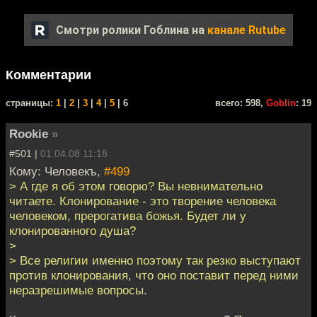
Смотри ролики Гоблина на
канале Rutube
Комментарии
cтраницы:
1
|
2
|
3
|
4
|
5
| 6
всего: 598,
Goblin
: 19
Rookie
»
#501 |
01.04.08 11:18
Кому: Человекъ,
#499
> А где я об этом говорю? Вы невнимательно
читаете. Клонирование - это творение человека
человеком, прерогатива божья. Будет ли у
клонированного душа?
>
> Все религии именно поэтому так резко выступают
против клонирования, что оно поставит перед ними
неразрешимые вопросы.