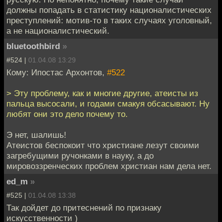
должны попадать в статистику националистических
преступлений: мотив-то в таких случаях уголовный,
а не националистический.
bluetoothbird
»
#524 |
01.04.08 13:29
Кому: Ипостас Архонтов,
#522
> Эту проблему, как и многие другие, атеисты из
пальца высосали, и годами смакуя обсасывают. Ну
любят они это дело почему то.
Э нет, шалишь!
Атеистов беспокоит что христиане лезут своими
загребущими ручонками в науку, а до
мировоззренческих проблем христиан нам дела нет.
ed_m
»
#525 |
01.04.08 13:38
Так дойдет до притеснений по признаку
искусственности )