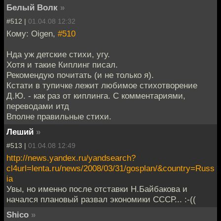
Белый Волк
»
#512 |
01.04.08 12:32
Кому: Oigen,
#510
Нда уж детские стихи, угу.
Хотя и такие Киплинг писал.
Рекомендую почитать (и не только я).
Кстати в тупичке лежит любимое стихотворение
Д.Ю. - как раз от киплинга. С комментариями,
переводами итд
Вполне правильные стихи.
Леший
»
#513 |
01.04.08 12:49
http://news.yandex.ru/yandsearch?
cl4url=lenta.ru/news/2008/03/31/gosplan/&country=Russ
ia
Увы, но именно после отставки Н.Байбакова и
начался плановый развал экономики СССР... :-((
Shico
»