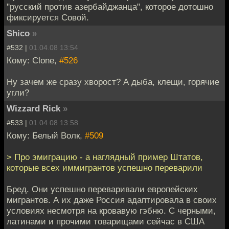
"русский против азербайджанца", которое дотошно
фиксируется Совой.
Shico
»
#532 |
01.04.08 13:54
Кому: Clone,
#526
Ну зачем же сразу хворост? А дыба, клещи, горячие
угли?
Wizzard Rick
»
#533 |
01.04.08 13:58
Кому: Белый Волк,
#509
> Про эмиграцию - а наглядный пример Штатов,
которые всех иммигрантов успешно переварили
Бред. Они успешно переваривали европейских
мигрантов. А их даже Россия адаптировала в своих
условиях несмотря на кровавую гэбню. С черными,
латинами и прочими товарищами сейчас в США