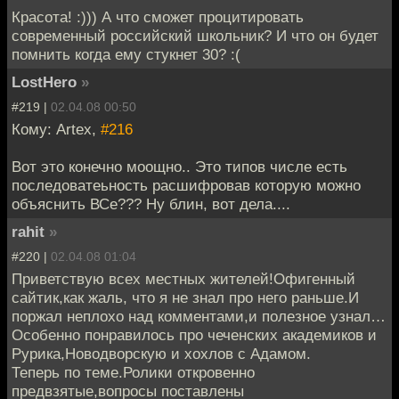
Красота! :))) А что сможет процитировать
современный российский школьник? И что он будет
помнить когда ему стукнет 30? :(
LostHero
»
#219 |
02.04.08 00:50
Кому: Artex,
#216
Вот это конечно моощно.. Это типов числе есть
последоватеьность расшифровав которую можно
объяснить ВСе??? Ну блин, вот дела....
rahit
»
#220 |
02.04.08 01:04
Приветствую всех местных жителей!Офигенный
сайтик,как жаль, что я не знал про него раньше.И
поржал неплохо над комментами,и полезное узнал…
Особенно понравилось про чеченских академиков и
Рурика,Новодворскую и хохлов с Адамом.
Теперь по теме.Ролики откровенно
предвзятые,вопросы поставлены