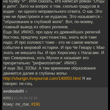
на букву "Р". Или сказать, кто написал роман "Отцы
и дети". Зато на вопрос о том, сколько градусов в
водке - ни одного неправильного ответа. О как. Это
уже не Армстронги и не иудаизм. Это называется -
"образование в глубокой жопе". Вот, по-моему,
главный вывод из обоих роликов.
Еще ЗЫ: ИМХО, про одну из древнейших религий
Востока, предтечу христианства, знать всё-таки
надо. И про холокост тоже - это не самое мелкое
событие в мировой истории. И про Че Гевару с Мао
знать не мешало бы. И про Хиросиму с Нагасаки. И
про Северянина, хоть Мухин и называет его
презрительно: "рифмоплетом". ИМХО.
И еще ЗЫ, ЗЗЗЫ: А тем временем образование
движется далее в глубины жопы:
http://shurigin.livejournal.com/140053.html
Я же
говорю: пе-сец.
svobodofil
»
#202 |
01.04.08 22:41
Кому: mr_rtar,
#191