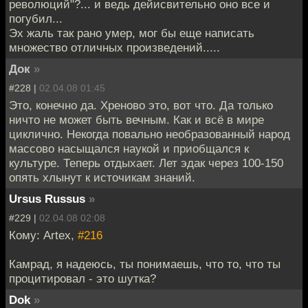
революций"?... и ведь дейисвительно оно все и
погубил...
Эх жаль так рано умер, мог бы еще написать
множество отличных произведений.....
Док
»
#228 |
02.04.08 01:45
Это, конечно да. Хреново это, вот что. Да только
ничто не может быть вечным. Как и всё в мире
циклично. Некогда повально необразованный народ
массово насыщался наукой и приобщался к
культуре. Теперь отдыхает. Лет эдак через 100-150
опять хлынут к источикам знаний.
Ursus Russus
»
#229 |
02.04.08 02:08
Кому: Artex,
#216
Камрад, я надеюсь, ты понимаешь, что то, что ты
процитировал - это шутка?
Dok
»