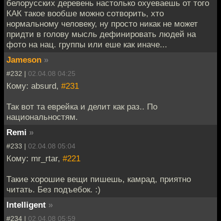
белорусских деревень настолько охуеваешь от того
КАК такое вообше можно сотворить, хто
нормальному человеку, ну просто никак не может
придти в голову мысль дефинировать людей на
фото на нац. группы или еше как иначе...
Jameson
»
#232 |
02.04.08 04:25
Кому: absurd,
#231
Так вот та еврейка и делит как раз.. По
национальностям.
Remi
»
#233 |
02.04.08 05:04
Кому: mr_rtar,
#221
Такие хорошие вещи пишешь, камрад, приятно
читать. Без подъебок. :)
Intelligent
»
#234 |
02.04.08 05:59