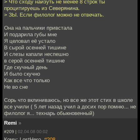
> Что сходу наизуть не менее 8 строк ты
процитируешь из Северянина.
> ЗЫ. Если филолог можно не отвечать.
Она на пальчики привстала
И подарила губы мне
Я целовал её устало
В сырой осенней тишине
И слезы капали неспешно
в серой осенней тишине
Где скучный день
И было скучно
Как все что только
Не во сне
Сорь что вклиниваюсь, но все же этот стих в школе
все учили ( 5 лет назад учил а досих пор помню... не
филолог я... технарь обыкновенный)
Remi
»
#209 |
02.04.08 00:02
Кому: LostHero,
#208