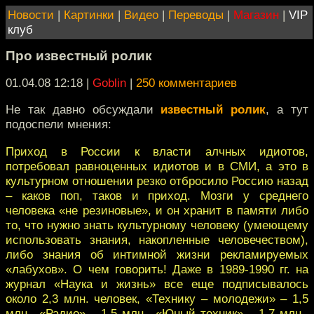
Новости
|
Картинки
|
Видео
|
Переводы
|
Магазин
|
VIP
клуб
Про известный ролик
01.04.08 12:18
|
Goblin
|
250 комментариев
Не так давно обсуждали
известный ролик
, а тут
подоспели мнения:
Приход в России к власти алчных идиотов,
потребовал равноценных идиотов и в СМИ, а это в
культурном отношении резко отбросило Россию назад
– каков поп, таков и приход. Мозги у среднего
человека «не резиновые», и он хранит в памяти либо
то, что нужно знать культурному человеку (умеющему
использовать знания, накопленные человечеством),
либо знания об интимной жизни рекламируемых
«лабухов». О чем говорить! Даже в 1989-1990 гг. на
журнал «Наука и жизнь» все еще подписывалось
около 2,3 млн. человек, «Технику – молодежи» – 1,5
млн., «Радио» – 1,5 млн., «Юный техник» – 1,7 млн.,