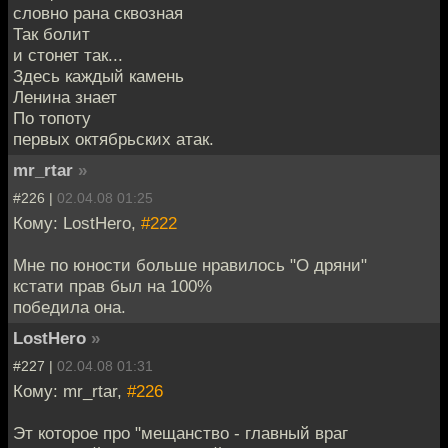
словно рана сквозная
Так болит
и стонет так...
Здесь каждый камень
Ленина знает
По топоту
первых октябрьских атак.
mr_rtar
»
#226 |
02.04.08 01:25
Кому: LostHero,
#222
Мне по юности больше нравилось "О дряни"
кстати прав был на 100%
победила она.
LostHero
»
#227 |
02.04.08 01:31
Кому: mr_rtar,
#226
Эт которое про "мещанство - главный враг