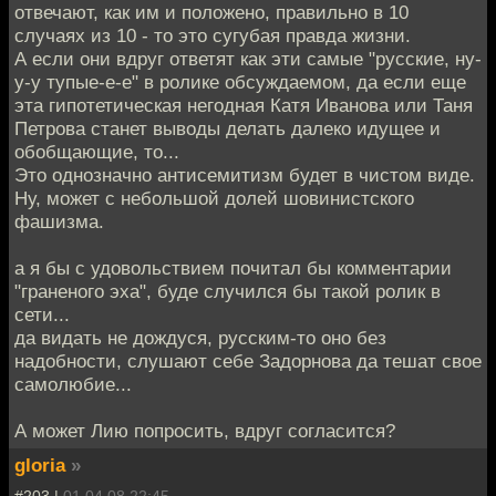
отвечают, как им и положено, правильно в 10
случаях из 10 - то это сугубая правда жизни.
А если они вдруг ответят как эти самые "русские, ну-
у-у тупые-е-е" в ролике обсуждаемом, да если еще
эта гипотетическая негодная Катя Иванова или Таня
Петрова станет выводы делать далеко идущее и
обобщающие, то...
Это однозначно антисемитизм будет в чистом виде.
Ну, может с небольшой долей шовинистского
фашизма.
а я бы с удовольствием почитал бы комментарии
"граненого эха", буде случился бы такой ролик в
сети...
да видать не дождуся, русским-то оно без
надобности, слушают себе Задорнова да тешат свое
самолюбие...
А может Лию попросить, вдруг согласится?
gloria
»