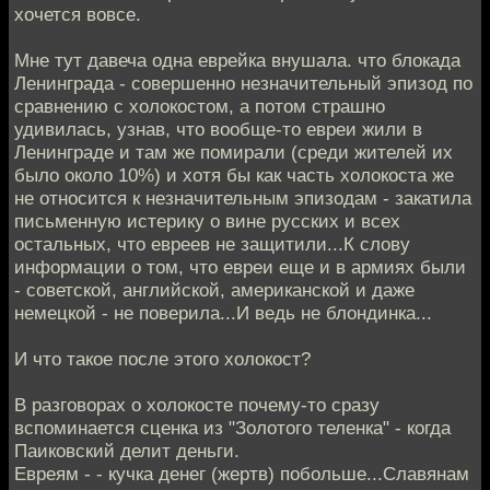
хочется вовсе.
Мне тут давеча одна еврейка внушала. что блокада
Ленинграда - совершенно незначительный эпизод по
сравнению с холокостом, а потом страшно
удивилась, узнав, что вообще-то евреи жили в
Ленинграде и там же помирали (среди жителей их
было около 10%) и хотя бы как часть холокоста же
не относится к незначительным эпизодам - закатила
письменную истерику о вине русских и всех
остальных, что евреев не защитили...К слову
информации о том, что евреи еще и в армиях были
- советской, английской, американской и даже
немецкой - не поверила...И ведь не блондинка...
И что такое после этого холокост?
В разговорах о холокосте почему-то сразу
вспоминается сценка из "Золотого теленка" - когда
Паиковский делит деньги.
Евреям - - кучка денег (жертв) побольше...Славянам