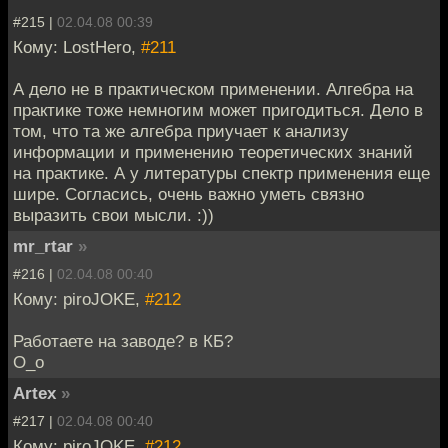
#215 |
02.04.08 00:39
Кому: LostHero,
#211
А дело не в практическом применении. Алгебра на
практике тоже немногим может пригодиться. Дело в
том, что та же алгебра приучает к анализу
информации и применению теоретических знаний
на практике. А у литературы спектр применения еще
шире. Согласись, очень важно уметь связно
выразить свои мысли. :))
mr_rtar
»
#216 |
02.04.08 00:40
Кому: piroJOKE,
#212
Работаете на заводе? в КБ?
О_о
Artex
»
#217 |
02.04.08 00:40
Кому: piroJOKE,
#212