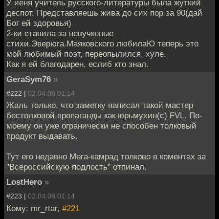
У иеня учитель русского-литературы была жуткий
деспот. Представляешь жива до сих пор за 90(дай
Бог ей здоровья)
2-ки ставила за невучкнные
стихи.Эверюга.Маяковского любилаЮ теперь это
мой любимый поэт, переопылился, хуле.
Как я ей благодарен, еслиб кто знал.
GeraSym76
»
#222 |
02.04.08 01:14
Жаль только, что заметку написал такой мастер
бестолковой пропаганды как юрьмухин(с) FVL. По-
моему он уже огранически не способен толковый
продукт выдавать.
Тут его недавно Мега-камрад толково в коментах за
"Всероссийскую подлость" отпинал.
LostHero
»
#223 |
02.04.08 01:14
Кому: mr_rtar,
#221