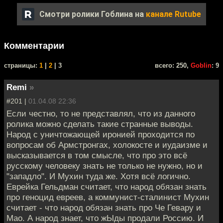
Смотри ролики Гоблина на
канале Rutube
Комментарии
cтраницы:
1
|
2
| 3
всего: 250,
Goblin
: 9
Remi
»
#201 |
01.04.08 22:36
Если честно, то не представлял, что из данного
ролика можно сделать такие странные выводы.
Народ с уничтожающей иронией проходится по
вопросам об Армстронгах, холокосте и иудаизме и
высказывается в том смысле, что про это всё
русскому человеку знать не только не нужно, но и
"западло". И Мухин туда же. Хотя всё логично.
Еврейка Гельдман считает, что народ обязан знать
про геноцид евреев, а коммунист-сталинист Мухин
считает - что народ обязан знать про Че Гевару и
Мао. А народ знает, что жЫды продали Россию. И