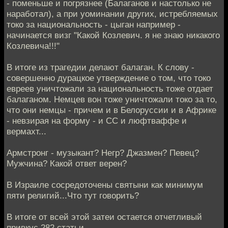
- поменьше и погрязнее (Балаганов и настолько не
наработал), а при уоминании других, истребляемых
токо за национальность - цыган например -
начинается визг "Какой Козлевич. я не знаю никакого
Козлевича!!!"
В итоге из трагедии делают балаган. К слову -
совершенно дурацкое утверждение о том, что токо
евреев уничтожали за национальность тоже отдает
балаганом. Немцев вон тоже уничтожали токо за то,
что они немцы - причем и в Белоруссии и в Африке
- невзирая на форму - и СС и люфтваффе и
вермахт...
Армстронг - музыкант? Негр? Джазмен? Певец?
Мужчина? Какой ответ верен?
В Израиле сосредоточены святыни как минимум
пяти религий...Что тут говорить?
В итоге от всей этой затеи остается отчетливый
привкус 282 статьи...