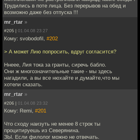
Трудились в поте лица. Без перерывов на обед и
возможно даже без отпуска !!!
mr_rtar
»
#205 |
01.04.08 23:27
Кому: svobodofil,
#202
> А может Лию попросить, вдруг согласится?
Ннеее, Лия тока за гранты, сиречь бабло.
Они ж многозначительные такие - мы здесь
нагадили, а вы все нюхайте и думайте,что мы
хотели сказать.
mr_rtar
»
#206 |
01.04.08 23:32
Кому: Remi,
#201
Что сходу наизуть не менее 8 строк ты
процитируешь из Северянина.
ЗЫ. Если филолог можно не отвечать.