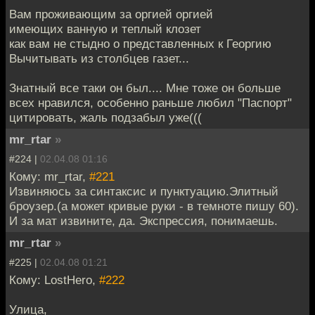
Вам проживающим за оргией оргией
имеющих ванную и теплый клозет
как вам не стыдно о представленных к Георгию
Вычитывать из столбцев газет...
Знатный все таки он был.... Мне тоже он больше
всех нравился, особенно раньше любил "Паспорт"
цитировать, жаль подзабыл уже(((
mr_rtar
»
#224 |
02.04.08 01:16
Кому: mr_rtar,
#221
Извиняюсь за синтаксис и пунктуацию.Элитный
броузер.(а может кривые руки - в темноте пишу 60).
И за мат извините, да. Экспрессия, понимаешь.
mr_rtar
»
#225 |
02.04.08 01:21
Кому: LostHero,
#222
Улица,