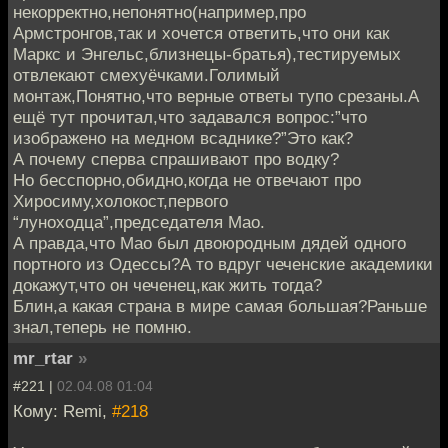
некорректно,непонятно(например,про
Армстронгов,так и хочется ответить,что они как
Маркс и Энгельс,близнецы-братья),тестируемых
отвлекают смехуёчками.Голимый
монтаж,Понятно,что верные ответы тупо срезаны.А
ещё тут прочитал,что задавался вопрос:”что
изображено на медном всаднике?”Это как?
А почему сперва спрашивают про водку?
Но бесспорно,обидно,когда не отвечают про
Хиросиму,холокост,первого
“луноходца”,председателя Мао.
А правда,что Мао был двоюродным дядей одного
портного из Одессы?А то вдруг чеченские академики
докажут,что он чеченец,как жить тогда?
Блин,а какая страна в мире самая большая?Раньше
знал,теперь не помню.
mr_rtar
»
#221 |
02.04.08 01:04
Кому: Remi,
#218