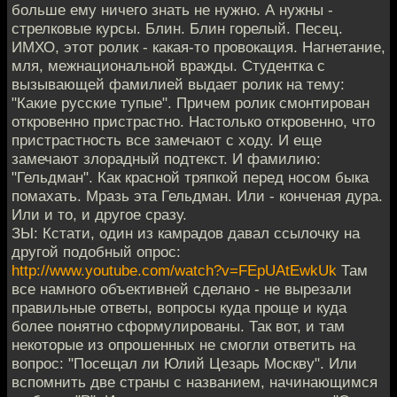
больше ему ничего знать не нужно. А нужны -
стрелковые курсы. Блин. Блин горелый. Песец.
ИМХО, этот ролик - какая-то провокация. Нагнетание,
мля, межнациональной вражды. Студентка с
вызывающей фамилией выдает ролик на тему:
"Какие русские тупые". Причем ролик смонтирован
откровенно пристрастно. Настолько откровенно, что
пристрастность все замечают с ходу. И еще
замечают злорадный подтекст. И фамилию:
"Гельдман". Как красной тряпкой перед носом быка
помахать. Мразь эта Гельдман. Или - конченая дура.
Или и то, и другое сразу.
ЗЫ: Кстати, один из камрадов давал ссылочку на
другой подобный опрос:
http://www.youtube.com/watch?v=FEpUAtEwkUk
Там
все намного объективней сделано - не вырезали
правильные ответы, вопросы куда проще и куда
более понятно сформулированы. Так вот, и там
некоторые из опрошенных не смогли ответить на
вопрос: "Посещал ли Юлий Цезарь Москву". Или
вспомнить две страны с названием, начинающимся