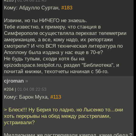
#203 |
01.04.08 22:45
Кому: Абдулло Суртан,
#183
Извини, но ты НИЧЕГО не знаешь.
Тебе известно, к примеру, что станция в
Симферополе осуществляла перехват телеметрии
американцев, а все, кому надо, их репортажи
смотрели? И что ВСЯ техническая литература по
Аполлону была издана у нас еще в 70-е?
Не будь тупым, сходи хотя бы на
epizodsspace.testpilot.ru, раздел "Библиотека", и
почитай книжки, техотчеты начиная с 56-го.
cjroman
»
#204 |
01.04.08 22:53
Кому: Барон Муха,
#113
> Блеск!!! Ну Берия то ладно, но Лысенко то...они
хоть перерывы на обед между расстрелами,
устраивали?
Миллионами же растреливали камрад, какие обеда ?