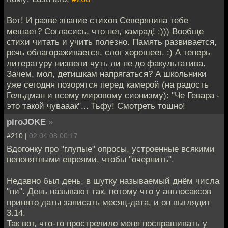
Вот! И разве знание стихов Северянина тебе
мешает? Согласись, что нет, камрад! :))) Вообще
стихи читать и учить полезно. Память развивается,
речь облагораживается, слог хорошеет. :) А теперь
литературу низвели чуть ли не до факультатива.
Зачем, мол, детишкам напрягаться? А школьники
уже сегодня позорятся перед камерой (на радость
Гельдман и всему мировому сионизму): "Че Гевара -
это такой чувааак"... Тьфу! Смотреть тошно!
piroJOKE
»
#210 |
02.04.08 00:17
Вдогонку про "глупые" опросы, устроенные всякими
непонятными евреями, чтобы "очернить".
Недавно был день, в шутку называемый днём числа
"пи". День называют так, потому что у англосаксов
принято даты записать месяц-дата, и он выглядит
3.14.
Так вот, что-то прострелило меня поспрашивать у