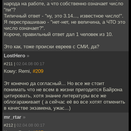
народа на работе, а что собственно означает число
"пи"?
Типичный ответ - "ну, это 3.14..., известное число!".
Я переспрашиваю - "нет-нет, не величина, а ЧТО это
число означает?".
Короче, правильный ответ дал 1 человек из 10.
Это как, тоже происки евреев с СМИ, да?
LostHero
»
#211 |
02.04.08 00:17
Кому: Remi,
#209
Эт конечно да согласный... Но все же стоит
понимать что не всем в жизни пригодится Байрона
цитировать, хотя знание литературы все же
облогараживает ( а сейчас её во все хотят отменить
в качестве экзамена, ужас...)
mr_rtar
»
#212 |
02.04.08 00:17