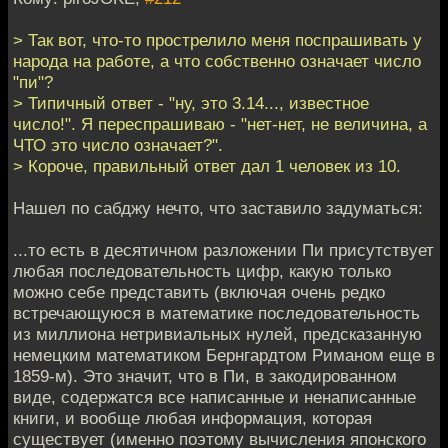
> Так вот, что-то прострелило меня поспрашивать у
народа на работе, а что собственно означает число
"пи"?
> Типичный ответ - "ну, это 3.14..., известное
число!". Я переспрашиваю - "нет-нет, не величина, а
ЧТО это число означает?".
> Короче, правильный ответ дал 1 человек из 10.
Нашел по сабджу нечто, что заставило задуматься:
...то есть в десятичном разложении Пи присутствует
любая последовательность цифр, какую только
можно себе представить (включая очень редко
встречающуюся в математике последовательность
из миллиона нетривиальных нулей, предсказанную
немецким математиком Бернгардтом Риманом еще в
1859-м). Это значит, что в Пи, в закодированном
виде, содержатся все написанные и ненаписанные
книги, и вообще любая информация, которая
существует (именно поэтому вычисления японского