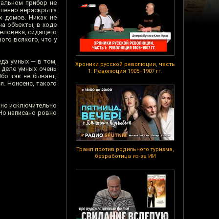
тальном прибор не
ршенно нераскрыта
х домов. Никак не
а объекты, в ходе
человека, сидящего
ого всякого, что у
еда умных — в том,
Хроники русской революции, часть
 деле умных очень
1: Революция 1905–1907 гг.
бо так не бывает,
я. Нонсенс, такого
сано исключительно
 Но написано ровно
Трамп против родильного туризма,
безработица из-за ИИ