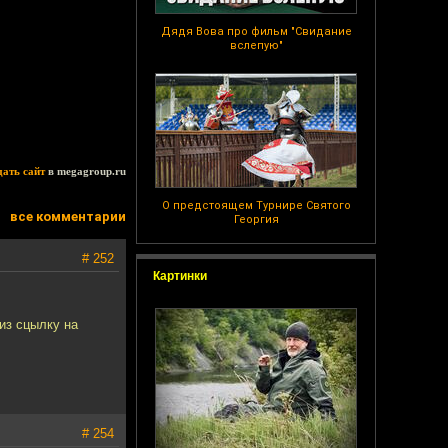
Дядя Вова про фильм "Свидание
вслепую"
дать сайт
в megagroup.ru
О предстоящем Турнире Святого
все комментарии
Георгия
# 252
Картинки
из сцылку на
# 254