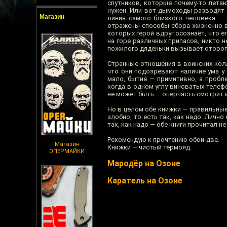
спутников, которые почему-то лета
нужен. Или вот дымоходы разводят 
Магазин
линия самого близкого человека — 
отражены способы сбора жизненно ва
которых герой вдруг осознаёт, что е
на горе различных припасов, никто не
пожилого дяденьки вызывает отороп
Странные отношения в воинских колл
что они подозревают наличие ума у
мало, бытие — примитивно, а пробл
когда в одном углу виноватых телефо
не может быть — оперчасть смотрит и 
Но в целом обе книжки — правильные
злобно, то есть так, как надо. Личн
так, как надо — обе книги прочитал н
Рекомендую к прочтению обои-две.
Магазин
Книжки — чистый термояд.
ОПЕРМАЙКИ
Мародёр на Озоне
Каратель на Озоне