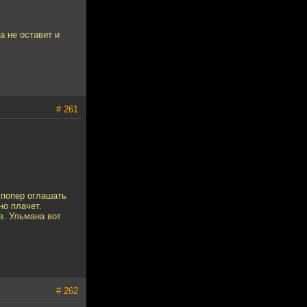
а не оставит и
# 261
 попер оглашать
но плачет.
в. Ульмана вот
# 262