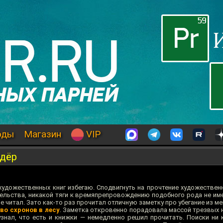
оды
Магазин
VIP
одёр
 художественных книг избегаю. Сподвигнуть на прочтение художествен
тельства, никакой тяги к времяпрепровождению подобного рода не им
 читал. Зато как-то раз прочитал отличную заметку про убегание из м
во схронов в лесу
. Заметка откровенно порадовала массой трезвых 
знал, что есть и книжки — немедленно решил прочитать. Поиски ни к