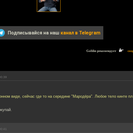
Подписывайся на наш
канал в Telegram
Goblin рекомендует
соз
00:39
онном виде, сейчас где то на середине "Мародёра". Любое тело кинте пл
окупай.
00:41