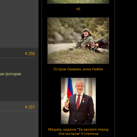
65
# 255
Остров Сахалин, река Найба
ая (которая
# 257
Медаль ордена "За заслуги перед
Отечеством" II степени