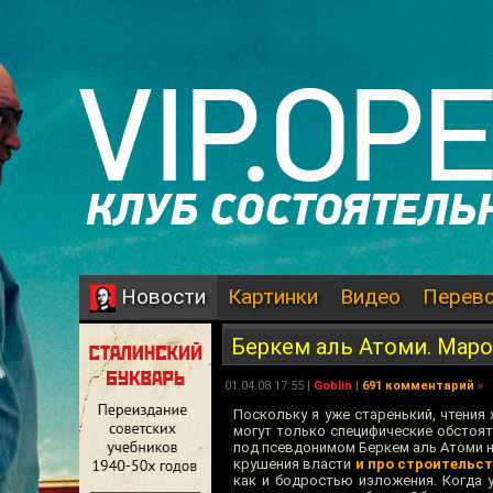
Картинки
Видео
Перев
Новости
Беркем аль Атоми. Мар
01.04.08 17:55 |
Goblin
|
691 комментарий
»
Поскольку я уже старенький, чтения
могут только специфические обстоя
под псевдонимом Беркем аль Атоми не
крушения власти
и про строительст
как и бодростью изложения. Когда у