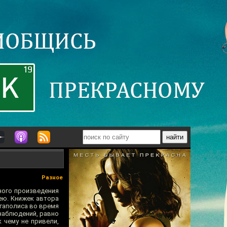
Разное
ного произведения
ею. Книжек автора
егаполиса во время
наблюдений, равно
 чему не привели,