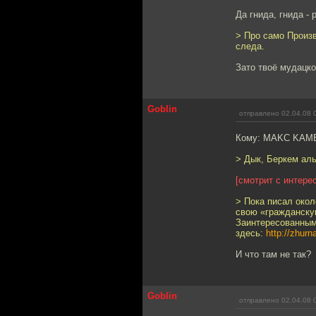
Да гнида, гнида -
> Про само Произв
следа.
Зато твоё мудацко
Goblin
отправлено 02.04.08 
Кому: MAKC KAM
> Дык, Беркем аль
[смотрит с интере
> Пока писал око
свою «гражданскую
Заинтересованным
здесь:
http://zhurn
И что там не так?
Goblin
отправлено 02.04.08 