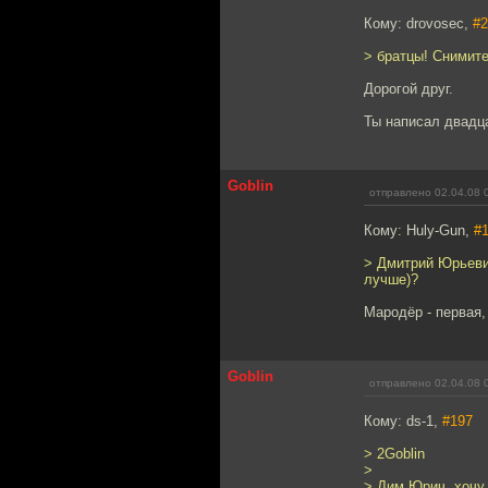
Кому: drovosec,
#2
> братцы! Cнимите
Дорогой друг.
Ты написал двадца
Goblin
отправлено 02.04.08 
Кому: Huly-Gun,
#
> Дмитрий Юрьевич
лучше)?
Мародёр - первая,
Goblin
отправлено 02.04.08 
Кому: ds-1,
#197
> 2Goblin
>
> Дим Юрич, хочу 