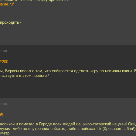
game.ru/
 проходить?
00:48
#200
, Беркем писал о том, что собирается сделать игру по мотивам книги. 
частвуете в этом проекте?
00:49
95
расочкой и помазал в Городе всех людей башкиро-татарский нацмен! Оби
лужил либо во внутренних войсках, либо в войсках ГБ (Кровавая Гэбня!)
иметр.