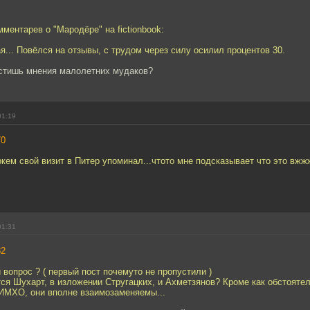
мментарев о "Мародёре" на fictionbook:
я... Повёлся на отзывы, с трудом через силу осилил процентов 30.
стишь мнения малолетних мудаков?
01:19
70
ркем свой визит в Питер упоминал...чтото мне подсказывает что это вжжж
01:31
82
 вопрос ? ( первый пост почемуто не пропустили )
я Шухарт, в изложении Стругацких, и Ахметзянов? Кроме как обстоятел
 ИМХО, они вполне взаимозаменяемы...