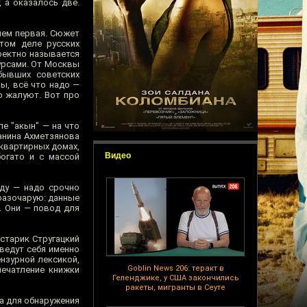
, а оказалось две.
чем первая. Сюжет
этом деле русских
ректно называется
урсами. От Москвы
бывших советских
ы, всё что надо —
о жалуют. Вот про
е "акын" — на что
данина Ахметзянова
оквартирных домах,
Видео
огато и с массой
еду — надо срочно
 разочарую: данные
. Они — повод для
старик Стругацкий
 ведут себя именно
ензурной лексикой,
Goblin News 206: теракт в
печатление книжки
Геленджике, у США закончились
ракеты, мигранты в Сеуте
а для обнаружения