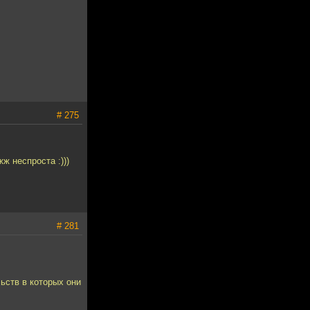
# 275
ж неспроста :)))
# 281
ьств в которых они