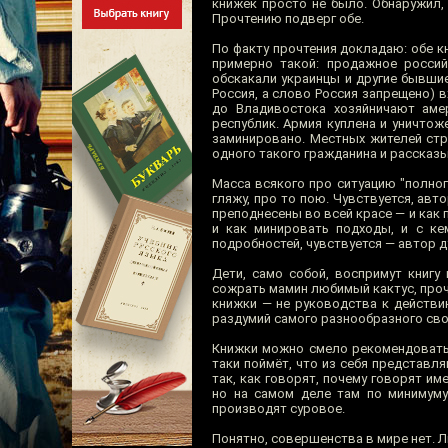
книжек просто не было. Обнаружил, 
Прочтению подверг обе.
По факту прочтения докладаю: обе 
примерно такой: продажное россий
обскакали украинцы и другие бывши
Россия, а слово Россия запрещено) 
до Владивостока хозяйничают аме
республик. Армия куплена и уничтож
заминировано. Местных жителей стре
одного такого гражданина и рассказы
Масса всякого про ситуацию "полног
гляжу, про то пою. Чувствуется, ав
преподнесены во всей красе — и как 
и как минировать подходы, и с ке
подробностей, чувствуется — автор 
Дети, само собой, воспримут книгу
сожрать мамин любимый кактус, прочи
книжки — не руководства к действи
раздумий самого разнообразного сво
Книжки можно смело рекомендовать 
таки поймёт, что из себя представля
так, как говорят, почему говорят им
но на самом деле там по минимуму
производят суровое.
Понятно, совершенства в мире нет. 