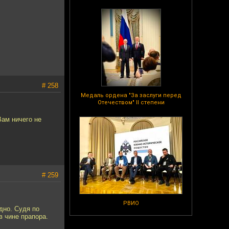
# 258
Медаль ордена "За заслуги перед
Отечеством" II степени
Вам ничего не
# 259
РВИО
дно. Судя по
в чине прапора.