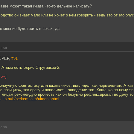
 разве может такая гнида что-то дельное написать?
одство он знает мало или не хочет о нём говорить - ведь это от его опус
е мнение будет жить в веках, да.
00:50
EPEP,
#91
 Атоми есть Борис Стругацкий-2.
сом]
лонаучную фантастику для школьников, выглядел как нормальный. А как
 позицию», так сразу и попалился—заведение тов. Кащенко по нему яв
 лицам рекомендую прочесть как он безумно рефлексировал по делу то
al.lib.ru/b/berkem_a_a/ulman.shtml
00:50