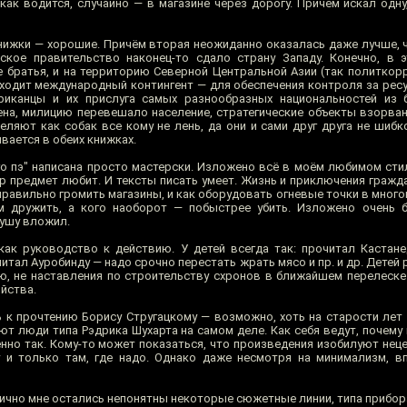
как водится, случайно — в магазине через дорогу. Причём искал одну
книжки — хорошие. Причём вторая неожиданно оказалась даже лучше, 
ское правительство наконец-то сдало страну Западу. Конечно, в 
е братья, и на территорию Северной Центральной Азии (так политкор
входит международный контингент — для обеспечения контроля за рес
риканцы и их прислуга самых разнообразных национальностей из 
ена, милицию перевешало население, стратегические объекты взорван
ляют как собак все кому не лень, да они и сами друг друга не шибк
вается в обеих книжках.
о пэ" написана просто мастерски. Изложено всё в моём любимом стил
тор предмет любит. И тексты писать умеет. Жизнь и приключения граж
правильно громить магазины, и как оборудовать огневые точки в мног
м дружить, а кого наоборот — побыстрее убить. Изложено очень б
душу вложил.
 как руководство к действию. У детей всегда так: прочитал Кастан
тал Ауробинду — надо срочно перестать жрать мясо и пр. и др. Детей
ю, не наставления по строительству схронов в ближайшем перелеске
йства.
к прочтению Борису Стругацкому — возможно, хоть на старости лет 
ют люди типа Рэдрика Шухарта на самом деле. Как себя ведут, почему
енно так. Кому-то может показаться, что произведения изобилуют нец
 и только там, где надо. Однако даже несмотря на минимализм, в
Лично мне остались непонятны некоторые сюжетные линии, типа прибор