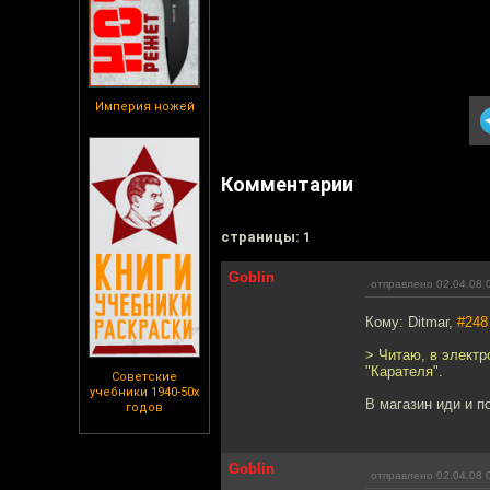
Империя ножей
Комментарии
cтраницы: 1
Goblin
отправлено 02.04.08 
Кому: Ditmar,
#248
> Читаю, в электр
"Карателя".
Советские
учебники 1940-50х
В магазин иди и п
годов
Goblin
отправлено 02.04.08 