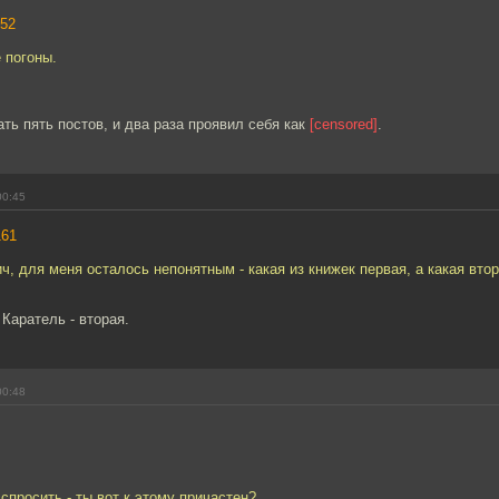
52
 погоны.
ть пять постов, и два раза проявил себя как
[censored]
.
00:45
161
, для меня осталось непонятным - какая из книжек первая, а какая втор
 Каратель - вторая.
00:48
спросить - ты вот к этому причастен?