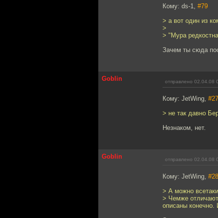
Кому: ds-1,
#79
> а вот один из ко
>
> "Мура редкостна
Зачем ты сюда по
Goblin
отправлено 02.04.08 
Кому: JetWing,
#2
> не так давно Бе
Незнаком, нет.
Goblin
отправлено 02.04.08 
Кому: JetWing,
#2
> А можно всетаки
> Чемже отличаютс
описаны конечно.