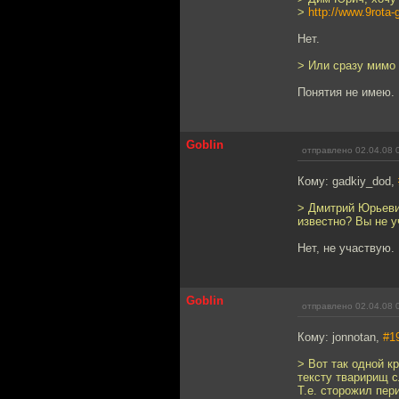
>
http://www.9rota-
Нет.
> Или сразу мимо
Понятия не имею.
Goblin
отправлено 02.04.08 
Кому: gadkiy_dod,
> Дмитрий Юрьевич
известно? Вы не у
Нет, не участвую.
Goblin
отправлено 02.04.08 
Кому: jonnotan,
#1
> Вот так одной к
тексту тваририщ с
Т.е. сторожил пер