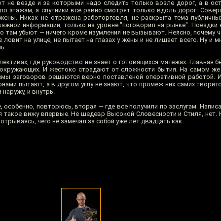
ют не везде и за которыми надо следить только возле дорог, а в ос
по этажам, а спутники всё равно смотрят только вдоль дорог. Сове
жены. Никак не отражена работорговля, не раскрыта тема публичны
жной информации, только на уровне "поговорил на рынке". Поездки н
го там убьют — ничего кроме изумления не вызывают. Неясно, почему 
 ловит на улице, не пытает на глазах у жены и не лишает всего. Ну и мн
ь.
ективах, где руководство не знает о готовящихся мятежах. Главная б
 окружающих. И жестоко страдают от сложности бытия. На самом же
емы заговоров решаются верно поставленой оперативной работой. И
нами пытают, а в другом углу не знают, что промеж них самих творитс
наружу, и внутрь.
, особенно, повторюсь, вторая — где все получили по заслугам. Напи
о я такое вижу впервые. Не шедевр Высокой Словесности и Стиля, нет.
е отрываясь, чего не замечал за собой уже лет двадцать как.