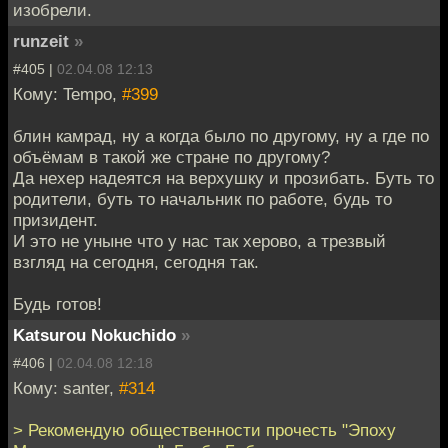
изобрели.
runzeit
»
#405 |
02.04.08 12:13
Кому: Tempo,
#399
блин камрад, ну а когда было по другому, ну а где по
объёмам в такой же стране по другому?
Да нехер надеятся на верхушку и прозибать. Буть то
родители, буть то начальник по работе, будь то
призидент.
И это не уныне что у нас так херово, а трезвый
взгляд на сегодня, сегодня так.
Будь готов!
Katsurou Nokuchido
»
#406 |
02.04.08 12:18
Кому: santer,
#314
> Рекомендую общественности прочесть "Эпоху