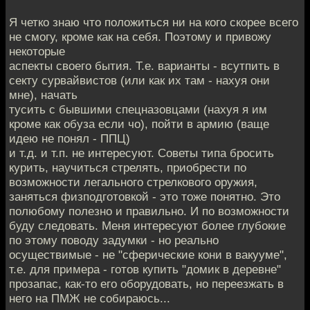
Я четко знаю что положиться ни на кого скорее всего
не смогу, кроме как на себя. Поэтому и привожу
некоторые
аспекты своего бытия. Т.е. варианты - всутпить в
секту сурвайвистов (или как их там - нахуя они
мне), начать
тусить с бывшими спецназовцами (нахуя я им
кроме как обуза если чо), пойти в армию (ваще
идею не понял - ППЦ)
и т.д. и т.п. не интересуют. Советы типа бросить
курить, научиться стрелять, приобрести по
возможности легального стрелкового оружия,
заняться физподготовкой - это тоже понятно. Это
полюбому полезно и правильно. И по возможности
буду следовать. Меня интересуют более глубокие
по этому поводу задумки - но реально
осуществимые - не "сферические кони в вакууме",
т.е. для примера - готов купить "домик в деревне"
прозапас, как-то его оборудовать, но переезжать в
него на ПМЖ не собираюсь...