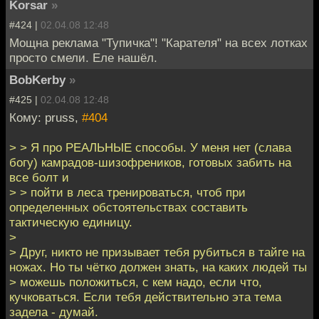
Korsar
»
#424 |
02.04.08 12:48
Мощна реклама "Тупичка"! "Карателя" на всех лотках
просто смели. Еле нашёл.
BobKerby
»
#425 |
02.04.08 12:48
Кому: pruss,
#404
> > Я про РЕАЛЬНЫЕ способы. У меня нет (слава
богу) камрадов-шизофреников, готовых забить на
все болт и
> > пойти в леса тренироваться, чтоб при
определенных обстоятельствах составить
тактическую единицу.
>
> Друг, никто не призывает тебя рубиться в тайге на
ножах. Но ты чётко должен знать, на каких людей ты
> можешь положиться, с кем надо, если что,
кучковаться. Если тебя действительно эта тема
задела - думай.