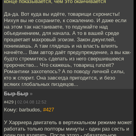
конце показывается, чем это оканчивается
Да-да. Вот куда вы идёте, товарищи схронисты!
Нихуя вы не сохраните, к сожалению. И даже если
на этом так настаиваете, то подумайте над
объединением, для начала. А то в вашей среде
процветает махровый эгоизм. Закон джунглей,
понимаешь. А там глядишь и на власть влиять
начнёте... Вам автор даёт предупреждение, а вы как-
будто стремитесь сделать из него свершившееся
пророчество... Что скажешь, товарищ runzeit?
Романтики захотелось? А по поводу личной силы,
кто ж спорит. Она завсегда пригодится, и безо
всяких глобальных пиздецов...
Быр-Быр
»
#429 |
02.04.08 12:52
Кому: barbudos,
#427
У Харриера двигатель в вертикальном режиме может
работать только полторы минуты - один раз сесть и
один раз взлететь. После этого - обязательное