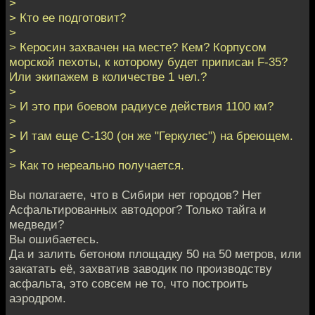
>
> Кто ее подготовит?
>
> Керосин захвачен на месте? Кем? Корпусом
морской пехоты, к которому будет приписан F-35?
Или экипажем в количестве 1 чел.?
>
> И это при боевом радиусе действия 1100 км?
>
> И там еще С-130 (он же "Геркулес") на бреющем.
>
> Как то нереально получается.
Вы полагаете, что в Сибири нет городов? Нет
Асфальтированных автодорог? Только тайга и
медведи?
Вы ошибаетесь.
Да и залить бетоном площадку 50 на 50 метров, или
закатать её, захватив заводик по производству
асфальта, это совсем не то, что построить
аэродром.