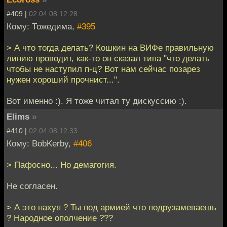
#409 |
02.04.08 12:28
Кому: Тожедима,
#395
> А что тогда делать? Кошкин на ВИФе правильную
линию проводит, как-то он сказал типа "что делать
чтобы не наступил п-ц? Вот нам сейчас позарез
нужен хороший прочнист...".
Вот именно :). Я тоже читал ту дискуссию :).
Elims
»
#410 |
02.04.08 12:33
Кому: BobKerby,
#406
> Пафосно... Но демагогия.
Не согласен.
> А это нахуя ? Ты под армией что подрузамеваешь
? Народное ополчение ???