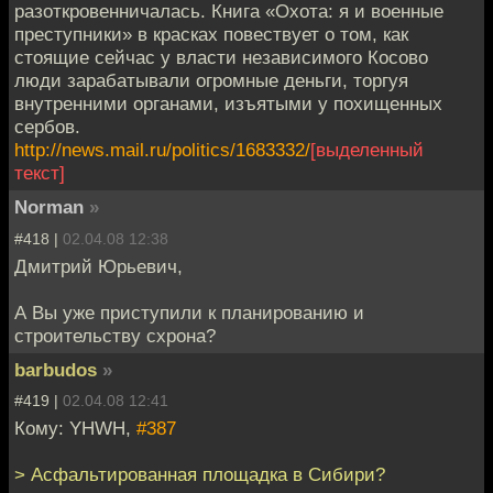
разоткровенничалась. Книга «Охота: я и военные
преступники» в красках повествует о том, как
стоящие сейчас у власти независимого Косово
люди зарабатывали огромные деньги, торгуя
внутренними органами, изъятыми у похищенных
сербов.
http://news.mail.ru/politics/1683332/
[выделенный
текст]
Norman
»
#418 |
02.04.08 12:38
Дмитрий Юрьевич,
А Вы уже приступили к планированию и
строительству схрона?
barbudos
»
#419 |
02.04.08 12:41
Кому: YHWH,
#387
> Асфальтированная площадка в Сибири?