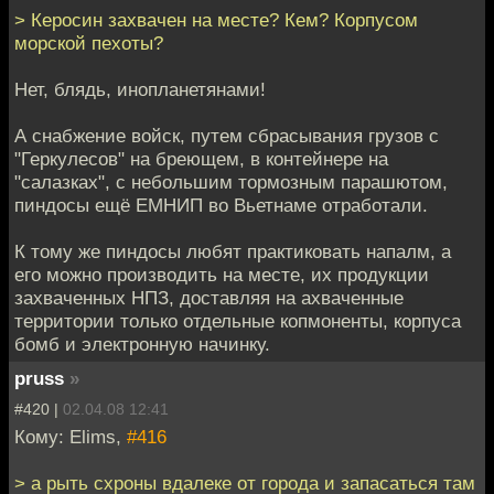
> Керосин захвачен на месте? Кем? Корпусом
морской пехоты?
Нет, блядь, инопланетянами!
А снабжение войск, путем сбрасывания грузов с
"Геркулесов" на бреющем, в контейнере на
"салазках", с небольшим тормозным парашютом,
пиндосы ещё ЕМНИП во Вьетнаме отработали.
К тому же пиндосы любят практиковать напалм, а
его можно производить на месте, их продукции
захваченных НПЗ, доставляя на ахваченные
территории только отдельные копмоненты, корпуса
бомб и электронную начинку.
pruss
»
#420 |
02.04.08 12:41
Кому: Elims,
#416
> а рыть схроны вдалеке от города и запасаться там