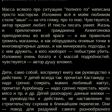
Масса всякого про ситуацию "полного пэ" написана
просто мастерски. Изложено всё в моём любимом
стиле "акын" — на что гляжу, про то пою. Чувствуется,
автор предмет любит. И тексты писать умеет. Жизнь
и приключения гражданина Ахметзянова
преподнесены во всей красе — и как правильно
громить магазины, и как оборудовать огневые точки в
многоквартирных домах, и как минировать подходы, и
с кем дружить, а кого наоборот — побыстрее убить.
Изложено очень богато и с массой подробностей,
чувствуется — автор душу вложил.
Дети, само собой, воспримут книгу как руководство к
действию. У детей всегда так: прочитал Кастанеду —
надо срочно сожрать мамин любимый кактус,
прочитал Ауробинду — надо срочно перестать жрать
мясо и пр. и др. Детей разочарую: данные книжки —
не руководства к действию, не наставления по
строительству схронов в ближайшем перелеске. Они
— повод для раздумий самого разнообразного