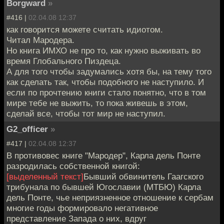
Borgward
»
#416 |
02.04.08 12:37
как говорится можете считать идиотом.
Читал Мародера.
Но книга ИМХО не про то, как нужно выживать во
время Глобального Пиздеца.
А для того чтобы задумались хотя бы, на тему того
как сделать так, чтобы подобного не наступило. И
если по прочтению книги стало понятно, что в том
мире тебе не выжить, то пока живешь в этом,
сделай все, чтобы тот мир не наступил.
G2_officer
»
#417 |
02.04.08 12:37
В противовес книге "Мародер", Карла дель Понте
разродилась собственной книгой:
[выделенный текст]
Бывший обвинитель Гаагского
трибунала по бывшей Югославии (МТБЮ) Карла
дель Понте, чье неприязненное отношение к сербам
многие годы формировало негативное
представление Запада о них, вдруг