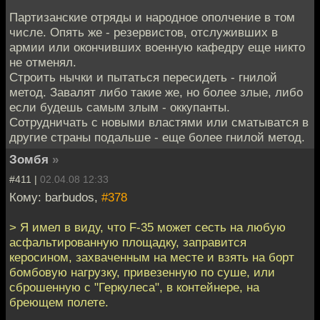
Партизанские отряды и народное ополчение в том
числе. Опять же - резервистов, отслуживших в
армии или окончивших военную кафедру еще никто
не отменял.
Строить нычки и пытаться пересидеть - гнилой
метод. Завалят либо такие же, но более злые, либо
если будешь самым злым - оккупанты.
Сотрудничать с новыми властями или сматыватся в
другие страны подальше - еще более гнилой метод.
Зомбя
»
#411 |
02.04.08 12:33
Кому: barbudos,
#378
> Я имел в виду, что F-35 может сесть на любую
асфальтированную площадку, заправится
керосином, захваченным на месте и взять на борт
бомбовую нагрузку, привезенную по суше, или
сброшенную с "Геркулеса", в контейнере, на
бреющем полете.