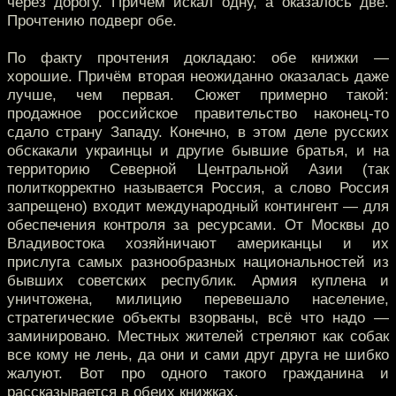
через дорогу. Причём искал одну, а оказалось две.
Прочтению подверг обе.
По факту прочтения докладаю: обе книжки —
хорошие. Причём вторая неожиданно оказалась даже
лучше, чем первая. Сюжет примерно такой:
продажное российское правительство наконец-то
сдало страну Западу. Конечно, в этом деле русских
обскакали украинцы и другие бывшие братья, и на
территорию Северной Центральной Азии (так
политкорректно называется Россия, а слово Россия
запрещено) входит международный контингент — для
обеспечения контроля за ресурсами. От Москвы до
Владивостока хозяйничают американцы и их
прислуга самых разнообразных национальностей из
бывших советских республик. Армия куплена и
уничтожена, милицию перевешало население,
стратегические объекты взорваны, всё что надо —
заминировано. Местных жителей стреляют как собак
все кому не лень, да они и сами друг друга не шибко
жалуют. Вот про одного такого гражданина и
рассказывается в обеих книжках.