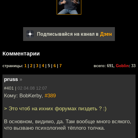
Подписывайся на канал в
Дзен
Комментарии
cтраницы:
1
|
2
|
3
|
4
| 5 |
6
|
7
всего: 691,
Goblin
: 33
pruss
»
#401 |
02.04.08 12:07
Кому: BobKerby,
#389
> Это чтоб на ихних форумах пиздеть ? :)
В основном, видимо, да. Там вообще много всякого,
что вызвано психологией тёплого толчка.