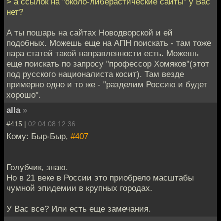
> а ссылок на "около-либерастические сайты" у Вас
нет?
А ты пошарь на сайтах Новодворской и ей
подобных. Можешь еще на АПН поискать - там тоже
пара статей такой направленности есть. Можешь
еще поискать по запросу "профессор Хомяков"(этот
под русского националиста косит). Там везде
примерно одно и то же - "разделим Россию и будет
хорошо".
alla
»
#415 |
02.04.08 12:36
Кому: Быр-Быр,
#407
Голубчик, знаю.
Но в 21 веке в России это приобрело масштабы
чумной эпидемии в крупных городах.
У Вас все? Или есть еще замечания.