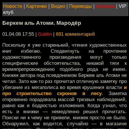
Новости
|
Картинки
|
Видео
|
Переводы
|
Магазин
|
VIP
клуб
Беркем аль Атоми. Мародёр
01.04.08 17:55
|
Goblin
|
691 комментарий
Поскольку я уже старенький, чтения художественных
книг избегаю. Сподвигнуть на прочтение
художественного произведения могут только
специфические обстоятельства, никакой тяги к
времяпрепровождению подобного рода не имею.
Книжек автора под псевдонимом Беркем аль Атоми не
читал. Зато как-то раз прочитал отличную заметку про
убегание из мегаполиса во время крушения власти
и
про строительство схронов в лесу
. Заметка
откровенно порадовала массой трезвых наблюдений,
равно как и бодростью изложения. Когда узнал, что
есть и книжки — немедленно решил прочитать.
Поиски ни к чему не привели, книжек просто не было.
Обнаружил, как водится, случайно — в магазине