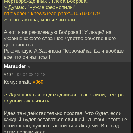
Мертворожденных", Глеба Боброва.
> Думаю, "Чужие фермопилы"
http://oper.ru/news/read.php?t=1051602179
> этого автора, многие читали.
А вот я не рекомендую Боброва!!! У людей на
украине какоето странное чувство собственного
достоинства.
Рекомендую А.Зарипова Первомайка. Да и вообще
все что он написал!
Marauder
»
#407 |
02.04.08 12:18
Кому: shaft,
#369
> Идея простая но доходчивая - нас слили, теперь
слушай как выжить.
Идея там действительно простая. Что будет, если
каждый будет оставаться свиньей. И чтобы этого не
произошло, нужно становиться Людьми. Вот над
этим поразмысли.