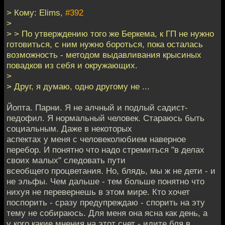
> Кому: Elims,
#392
>
> > По утверждению того же Беркема, к ГП не нужно
готовиться, с ним нужно бороться, пока осталась
возможность - методом выдавливания крысиных
повадков из себя и окружающих.
>
> Друг, я думаю, одно другому не ...
Йопта. Парни. Я не алчный и подлый садист-
педофил. Я нормальный человек. Стараюсь быть
социальным. Даже в некоторых
аспектах у меня с человеколюбием наверное
перебор. И понятно что надо стремиться "в делах
своих малых" следовать пути
всеобщего процветания. Но, блядь, мы ж не дети - и
не эльфы. Чем дальше - тем больше понятно что
нихуя не перевернешь в этом мире. Кто хочет
поспорить - сразу предупреждаю - спорить на эту
тему не собираюсь. Для меня она ясна как день, а
у кого какие мнения на этот счет - идите бля в