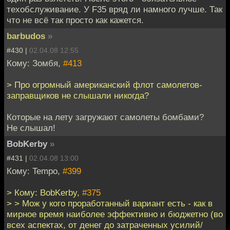
техобслуживание. У F35 вряд ли намного лучше. Так
что не всё так просто как кажется.
barbudos
»
#430 |
02.04.08 12:55
Кому: Зомбя,
#413
> Про огромный американский флот самолетов-
заправщиков не слышали никогда?
Которые на лету загружают самолеты бомбами?
Не слышал!
BobKerby
»
#431 |
02.04.08 13:00
Кому: Tempo,
#399
> Кому: BobKerby,
#375
> > Мож у кого проработанный вариант есть - как в
мирное время наиболее эффективно и бюджетно (во
всех аспектах, от денег до затраченных усилий/