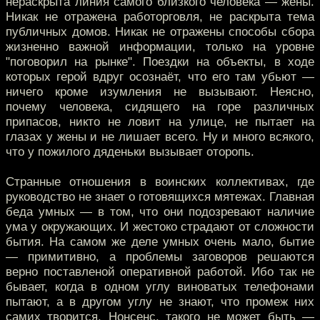
нераскрыта линия самого близкого человека — жены.
Никак не отражена работорговля, не раскрыта тема
публичных домов. Никак не отражены способы сбора
жизненно важной информации, только на уровне
"поговорил на рынке". Поездки на объекты, в ходе
которых герой вдруг осознаёт, что его там убьют —
ничего кроме изумления не вызывают. Неясно,
почему человека, сидящего на горе различных
припасов, никто не ловит на улице, не пытает на
глазах у жены и не лишает всего. Ну и много всякого,
что у пожилого дяденьки вызывает оторопь.
Странные отношения в воинских коллективах, где
руководство не знает о готовящихся мятежах. Главная
беда умных — в том, что они подозревают наличие
ума у окружающих. И жестоко страдают от сложности
бытия. На самом же деле умных очень мало, бытие
— примитивно, а проблемы заговоров решаются
верно поставленой оперативной работой. Ибо так не
бывает, когда в одном углу виноватых телефонами
пытают, а в другом углу не знают, что промеж них
самих творится. Нонсенс, такого не может быть —