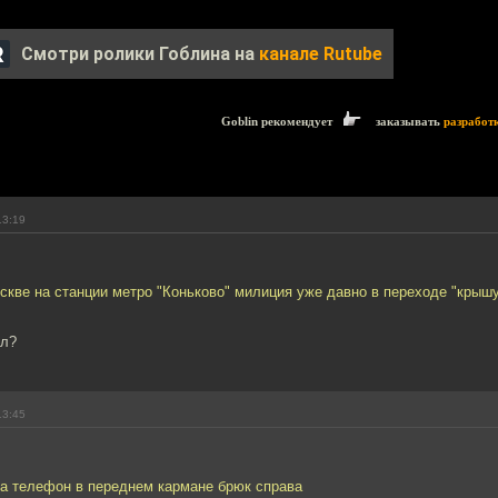
Смотри ролики Гоблина на
канале Rutube
Goblin рекомендует
заказывать
разработ
13:19
оскве на станции метро "Коньково" милиция уже давно в переходе "крышу
ал?
13:45
да телефон в переднем кармане брюк справа