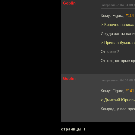
Goblin
отправлено 04.04.08 
Кому: Figura,
#114
> Конечно написал
И куда же ты нап
> Пришла бумага о
От каких?
От тех, которые 
Goblin
отправлено 04.04.08 
Кому: Figura,
#141
> Дмитрий Юрьеви
Камрад, у вас пре
cтраницы: 1