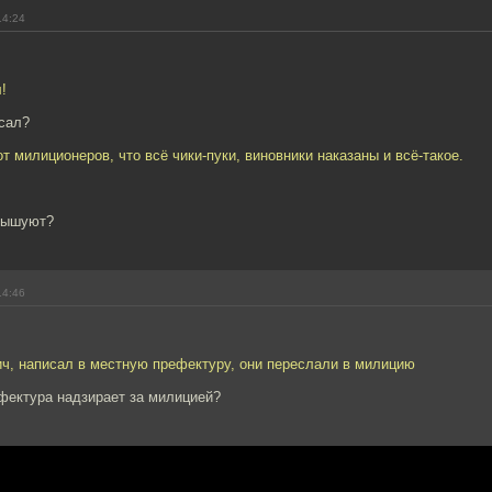
14:24
!
исал?
т милиционеров, что всё чики-пуки, виновники наказаны и всё-такое.
крышуют?
14:46
ч, написал в местную префектуру, они переслали в милицию
фектура надзирает за милицией?