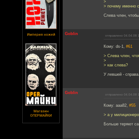
>
> почему именно с
Слева член, чтоб
Goblin
Империя ножей
отправлено 04.04.08 
Кому: ds-1,
#61
> Слева член, что
>
> как слева?
У левшей - справа
Goblin
отправлено 04.04.08 
Кому: aaa82,
#55
Магазин
> а у милиционеро
ОПЕРМАЙКИ
Больше теряют са