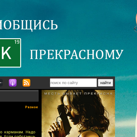
Разное
по карманам. Надо
я. Если работаешь