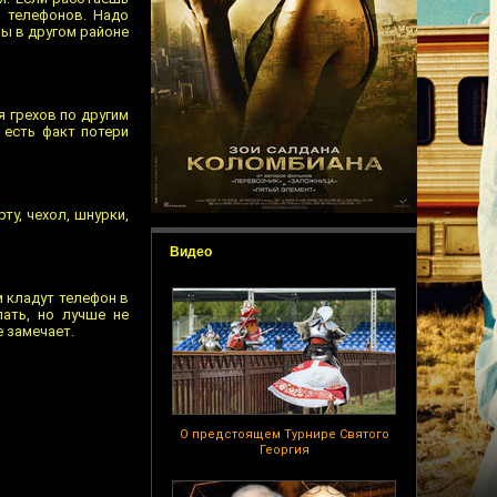
о телефонов. Надо
ны в другом районе
я грехов по другим
 есть факт потери
у, чехол, шнурки,
Видео
м кладут телефон в
ать, но лучше не
е замечает.
О предстоящем Турнире Святого
Георгия