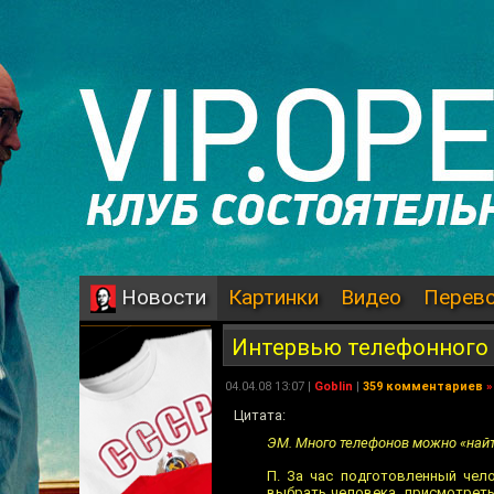
Картинки
Видео
Перев
Новости
Интервью телефонного 
04.04.08 13:07 |
Goblin
|
359 комментариев
»
Цитата:
ЭМ. Много телефонов можно «найт
П. За час подготовленный чел
выбрать человека, присмотреть