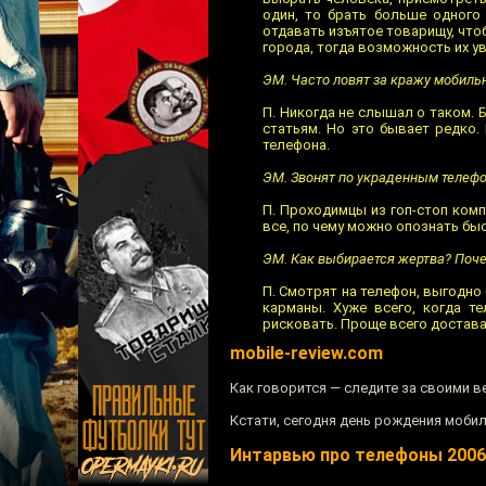
один, то брать больше одного 
отдавать изъятое товарищу, что
города, тогда возможность их ув
ЭМ. Часто ловят за кражу мобиль
П. Никогда не слышал о таком. 
статьям. Но это бывает редко.
телефона.
ЭМ. Звонят по украденным телеф
П. Проходимцы из гоп-стоп ком
все, по чему можно опознать бы
ЭМ. Как выбирается жертва? Почему
П. Смотрят на телефон, выгодно 
карманы. Хуже всего, когда т
рисковать. Проще всего достава
mobile-review.com
Как говорится — следите за своими в
Кстати, сегодня день рождения мобил
Интарвью про телефоны 2006