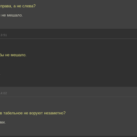
права, а не слева?
ы не мешало.
13:51
бы не мешало.
.
14:02
в табельное не воруют незаметно?
ми.