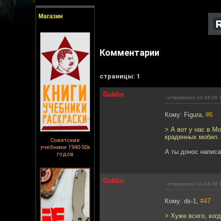
Магазин
Комментарии
cтраницы: 1
Goblin
отправлено 04.04.08 
Кому: Figura,
#6
> А вот у нас в М
краденных мобил.
Советские
учебники 1940-50х
А ты донос напис
годов
Goblin
отправлено 04.04.08 
Кому: ds-1,
#47
> Хуже всего, ког