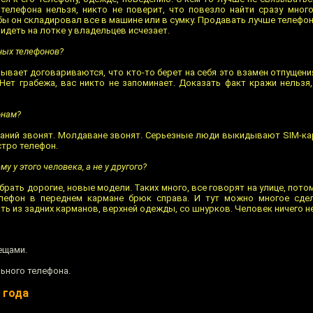
телефона нельзя, никто не поверит, что повезло найти сразу мног
бы он складировал все в машине или в сумку. Продавать лучше телефо
идеть на лотке у владельцев исчезает.
ных телефонов?
Бывает договариваются, что кто-то берет на себя это взамен отпущени
 Нет грабежа, вас никто не запоминает. Доказать факт кражи нельзя,
онам?
паний звонят. Молдаване звонят. Серьезные люди выкидывают SIM-карт
стро телефон.
 у этого человека, а не у другого?
брать дорогие, новые модели. Таких много, все говорят на улице, пото
елефон в переднем кармане брюк справа. И тут можно многое сдел
ть из задних карманов, верхней одежды, со шнурков. Человек ничего н
ещами.
ьного телефона.
 года