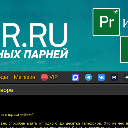
оды
Магазин
VIP
вора
и» в одном районе?
овек способен взять от одного до десятка телефонов. Это не чес 
ся к его телефону, одежде, поведению. С кем-то лучше не связыватьс