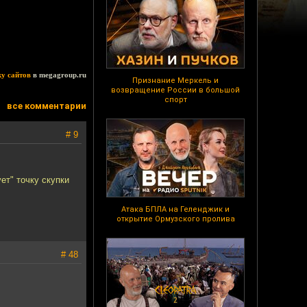
ку сайтов
в megagroup.ru
Признание Меркель и
возвращение России в большой
спорт
все комментарии
# 9
ет" точку скупки
Атака БПЛА на Геленджик и
открытие Ормузского пролива
# 48