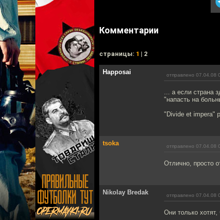
Комментарии
cтраницы:
1
| 2
Happosai
отправлено 07.04.08 
... а если страна
"напасть на больны
"Divide et impera" 
tsoka
отправлено 07.04.08 
Отлично, просто о
Nikolay Bredak
отправлено 07.04.08 
Они только хотят,