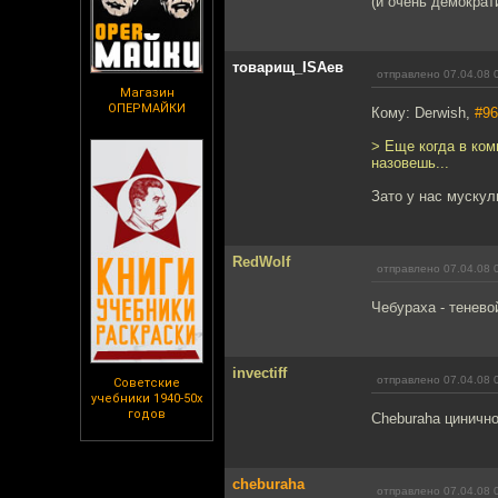
(и очень демократ
товарищ_ISAев
отправлено 07.04.08 
Магазин
ОПЕРМАЙКИ
Кому: Derwish,
#96
> Еще когда в ком
назовешь...
Зато у нас мускул
RedWolf
отправлено 07.04.08 
Чебураха - тенево
invectiff
отправлено 07.04.08 
Советские
учебники 1940-50х
годов
Cheburaha циничн
cheburaha
отправлено 07.04.08 