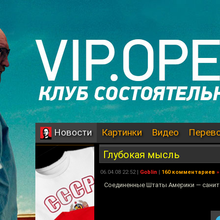
Картинки
Видео
Перев
Новости
Глубокая мысль
06.04.08 22:52 |
Goblin
|
160 комментариев
»
Соединенные Штаты Америки — санита