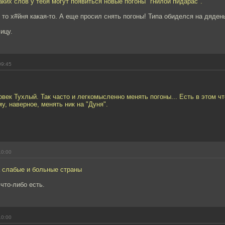
аких слов у тебя могут появиться новые погоны "гнилой пидарас".
, то х#йня какая-то. А еще просил снять погоны! Типа обиделся на дядень
ицу.
09:45
век Тухлый. Так часто и легкомысленно менять погоны... Есть в этом чт
у, наверное, менять ник на "Дуня".
10:00
а слабые и больные страны
 что-либо есть.
10:00