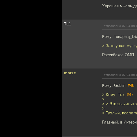
Хорошая мысль,да
TL1
отправлено 07.04.08 
Кому: товарищ_IS
> Зато у нас муск
Российское ОМП -
morze
отправлено 07.04.08 
Кому: Goblin,
#48
> Кому: Tux,
#47
>
> > Это значит,чт
>
> Тухлый, после т
Главный, в Интерне