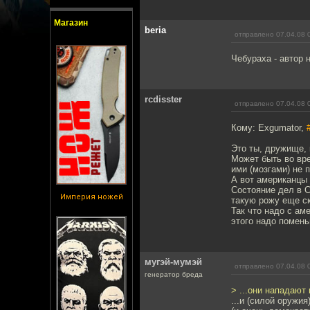
Магазин
beria
отправлено 07.04.08 
Чебураха - автор 
rcdisster
отправлено 07.04.08 
Кому: Exgumator,
Это ты, дружище, 
Может быть во вре
ими (мозгами) не 
А вот американцы
Состояние дел в С
Империя ножей
такую рожу еще ск
Так что надо с ам
этого надо помень
мугэй-мумэй
отправлено 07.04.08 
генератор бреда
> ...они нападают
...и (силой оружи