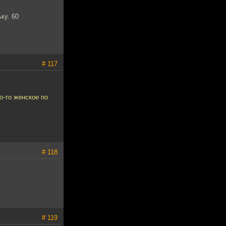
ку. 60
# 117
о-то женское по
# 118
# 119