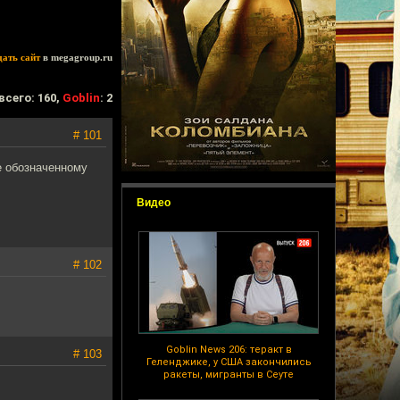
дать сайт
в megagroup.ru
всего: 160,
Goblin
: 2
# 101
же обозначенному
Видео
# 102
Goblin News 206: теракт в
# 103
Геленджике, у США закончились
ракеты, мигранты в Сеуте