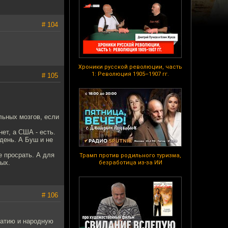
# 104
Хроники русской революции, часть
1: Революция 1905–1907 гг.
# 105
льных мозгов, если
ет, а США - есть.
день. А Буш и не
е просрать. А для
Трамп против родильного туризма,
ных.
безработица из-за ИИ
# 106
ратию и народную