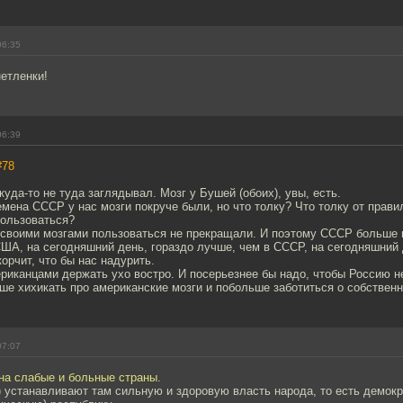
06:35
нетленки!
06:39
#78
куда-то не туда заглядывал. Мозг у Бушей (обоих), увы, есть.
мена СССР у нас мозги покруче были, но что толку? Что толку от прави
пользоваться?
 своими мозгами пользоваться не прекращали. И поэтому СССР больше н
ША, на сегодняшний день, гораздо лучше, чем в СССР, на сегодняшний 
орчит, что бы нас надурить.
ериканцами держать ухо востро. И посерьезнее бы надо, чтобы Россию н
ше хихикать про американские мозги и побольше заботиться о собствен
07:07
 на слабые и больные страны.
я) устанавливают там сильную и здоровую власть народа, то есть демок