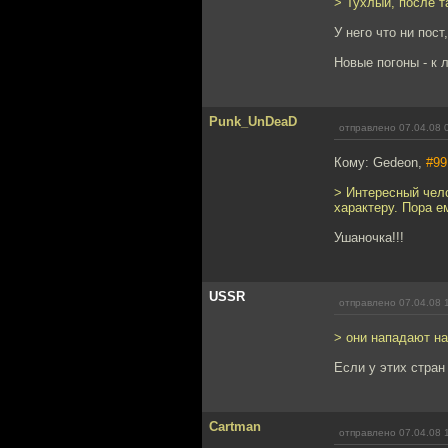
> Тухлый, после т
У него что ни пост
Новые погоны - к л
Punk_UnDeaD
отправлено 07.04.08 
Кому: Gedeon,
#99
> Интересный чело
характеру. Пора ем
Ушаночка!!!
USSR
отправлено 07.04.08 
> они нападают н
Если у этих стран
Cartman
отправлено 07.04.08 