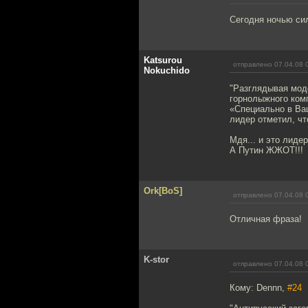
Сегодня ночью сил
Katsurou
отправлено 07.04.08 
Nokuchido
"Разглядывая мод
горнолыжного комп
«Специально в Ва
лидер отметил, чт
Мдя... и это лидер
А Путин ЖЖОТ!!!
Ork[BoS]
отправлено 07.04.08 
Отличная фраза!
K-stor
отправлено 07.04.08 
Кому: Dennn,
#24