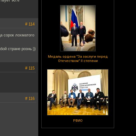
ствует 90%
# 114
ца сорок лохматого
ой стране рознь:))
Медаль ордена "За заслуги перед
Отечеством" II степени
# 115
# 116
РВИО