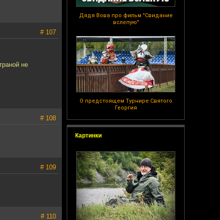
Дядя Вова про фильм "Свидание
вслепую"
# 107
траной не
О предстоящем Турнире Святого
Георгия
# 108
Картинки
# 109
# 110