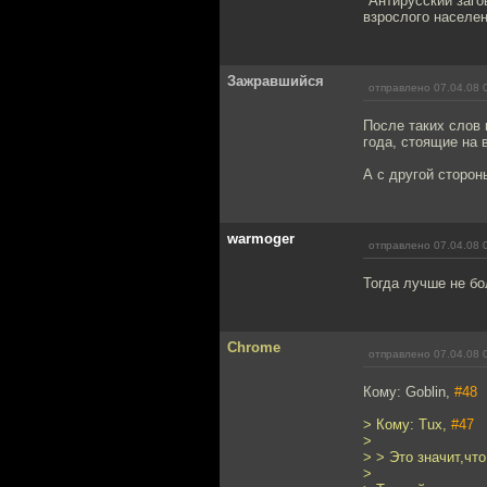
"Антирусский заго
взрослого населен
Зажравшийся
отправлено 07.04.08 
После таких слов 
года, стоящие на 
А с другой сторон
warmoger
отправлено 07.04.08 
Тогда лучше не бо
Chrome
отправлено 07.04.08 
Кому: Goblin,
#48
> Кому: Tux,
#47
>
> > Это значит,чт
>