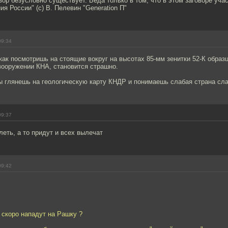
вор безусловно существует. Беда только в том, что в этом заговоре уча
ия России" (с) В. Пелевин "Generation П"
09:34
как посмотришь на стоящие вокруг на высотах 85-мм зенитки 52-К образ
вооружении КНА, становится страшно.
ы глянешь на геологическую карту КНДР и понимаешь слабая страна слаб
09:37
леть, а то придут и всех вылечат
09:42
о скоро нападут на Рашку ?