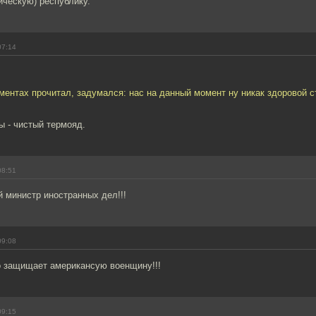
ическую) республику.
07:14
ментах прочитал, задумался: нас на данный момент ну никак здоровой с
ы - чистый термояд.
08:51
й министр иностранных дел!!!
09:08
о защищает американсую военщину!!!
09:15