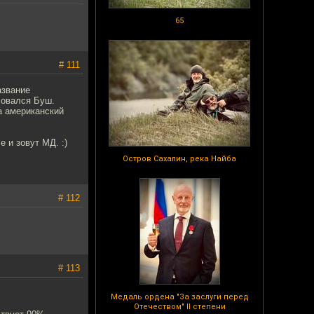
65
# 111
азвание
совался Буш.
а американский
е и зовут МД. :)
Остров Сахалин, река Найба
# 112
# 113
Медаль ордена "За заслуги перед
Отечеством" II степени