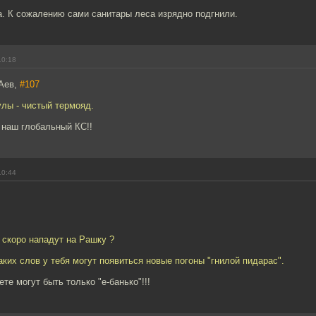
. К сожалению сами санитары леса изрядно подгнили.
10:18
Aев,
#107
улы - чистый термояд.
 наш глобальный КС!!
10:44
о скоро нападут на Рашку ?
аких слов у тебя могут появиться новые погоны "гнилой пидарас".
те могут быть только "e-банько"!!!