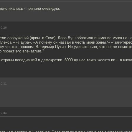
ьно икалось - причина очевидна.
09:26
ели сооружений (прим. в Сочи), Лора Буш обратила внимание мужа на н
лекса – «Лаура». «А почему он назван в честь моей жены?» – заинтере
шу честь», пояснил Владимир Путин. Не удивительно, что после осмотр
о проект его впечатлил."
 страны победившей в демократии. 6000 ну нас таких жоскто пи... в школ
09:31
09:34