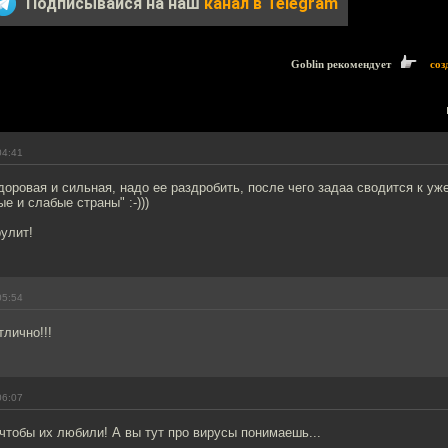
Подписывайся на наш
канал в Telegram
Goblin рекомендует
соз
04:41
 здоровая и сильная, надо ее раздробить, после чего задаа сводится к у
е и слабые страны" :-)))
рулит!
05:54
тлично!!!
06:07
 чтобы их любили! А вы тут про вирусы понимаешь...