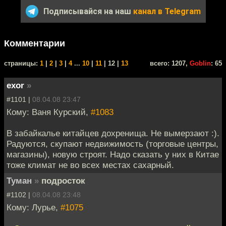
Подписывайся на наш
канал в Telegram
Комментарии
cтраницы:
1
|
2
|
3
|
4
...
10
|
11
| 12 |
13
всего: 1207,
Goblin
: 65
exor
»
#1101 |
08.04.08 23:47
Кому: Ваня Курский,
#1083
В забайкалье китайцев дохренища. Не вымерзают :).
Радуются, скупают недвижимость (торговые центры,
магазины), новую строят. Надо сказать у них в Китае
тоже климат не во всех местах сахарный.
Туман
»
подросток
#1102 |
08.04.08 23:48
Кому: Лурье,
#1075