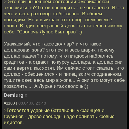
> Это при нынешнем состоянии американской
экономики-то? Готов поспорить - не останется. Из-за
чего и весь разговор, собственно. В общем,
поглядим. Но я выиграю этот спор, помяни моё
слово. В один прекрасный день ты скажешь самому
себе: "Сволочь Лурье был прав" :)
Уважаемый, что такое доллар? и что такое
долларовая зона? это почти весь шарик! почему
доллар падает? потому, что пиндосы набрались
кредитов - а отдают по курсу доллара. а доллар они
сами вертят, как хотят. Им сейчас стоит сказать, что
доллар - обесценился - и пипец всим сподиванням,
тушите свет, весь мир в жопе... А они это могут себе
позволить ... А Лурье итак сволочь:))
Demiurg
»
#1103 |
08.04.08 23:48
>Готовятся ударные батальоны украинцев и
грузинов - древо свободы надо поливать кровью
идиотов.