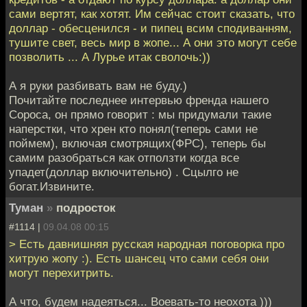
сами вертят, как хотят. Им сейчас стоит сказать, что
доллар - обесценился - и пипец всим сподиванням,
тушите свет, весь мир в жопе... А они это могут себе
позволить ... А Лурье итак сволочь:))
А я руки разбивать вам не буду.)
Почитайте последнее интервью френда нашего
Сороса, он прямо говорит : мы придумали такие
наперстки, что хрен кто понял(теперь сами не
поймем), включая смотрящих(ФРС), теперь бы
самим разобраться как отползти когда все
упадет(доллар включительно) . Сцылго не
богат.Извините.
Туман
»
подросток
#1114 |
09.04.08 00:15
> Есть давнишняя русская народная поговорка про
хитрую жопу :). Есть шансец что сами себя они
могут перехитрить.
А что, будем надеяться... Воевать-то неохота )))