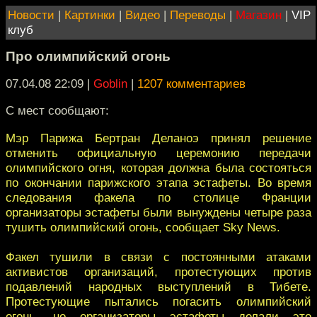
Новости
|
Картинки
|
Видео
|
Переводы
|
Магазин
|
VIP
клуб
Про олимпийский огонь
07.04.08 22:09
|
Goblin
|
1207 комментариев
С мест сообщают:
Мэр Парижа Бертран Деланоэ принял решение
отменить официальную церемонию передачи
олимпийского огня, которая должна была состояться
по окончании парижского этапа эстафеты. Во время
следования факела по столице Франции
организаторы эстафеты были вынуждены четыре раза
тушить олимпийский огонь, сообщает Sky News.
Факел тушили в связи с постоянными атаками
активистов организаций, протестующих против
подавлений народных выступлений в Тибете.
Протестующие пытались погасить олимпийский
огонь, но организаторы эстафеты делали это