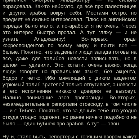
порадовала. Как-то небогато, да всё про палестинцев
и других арабов вокруг себя. Местами остро, но
предмет не сильно интересовал. Плюс на английском
передач было мало, а по-арабски я не очень. Через
это интерес быстро пропал. А тут гляжу — и не
узнать Альджазиру! Во-первых, орды
корреспондентов по всему миру, и почти все —
белые. Понятно, что за деньги люди запада готовы на
всё, даже для талибов новости записывать, но в
целом — удивили. Это, кстати, очень важно, когда
люди говорят на правильном языке, без акцента,
бодро и чётко. Ибо мямлящий с диким акцентом
угрюмый талиб зрителей только отпугивает, а новости
в его исполнении никакого доверия не вызовут.
Налицо понимание азов пропаганды. Во-вторых,
незамедлительные репортажи отовсюду, в том числе
— и с Тибета. Понятно, что за деньги тебе что угодно
откуда угодно подгонят, но ранее ничего подобного не
было — один бубнёж про арабов. А тут — эвон.
Ну и, стало быть, репортёры с горящим взором кажут