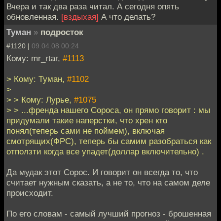
Вчера и так два раза читал. А сегодня опять
обновленная.
[вздыхая]
А что делать?
Туман
»
подросток
#1120 |
09.04.08 00:24
Кому: mr_rtar,
#1113
> Кому: Туман,
#1102
>
> > Кому: Лурье,
#1075
> > ...френда нашего Сороса, он прямо говорит : мы
придумали такие наперстки, что хрен кто
понял(теперь сами не поймем), включая
смотрящих(ФРС), теперь бы самим разобраться как
отползти когда все упадет(доллар включительно) .
Да мудак этот Сорос. И говорит он всегда то, что
считает нужным сказать, а не то, что на самом деле
происходит.
По его словам - самый лучший прогноз - брошенная