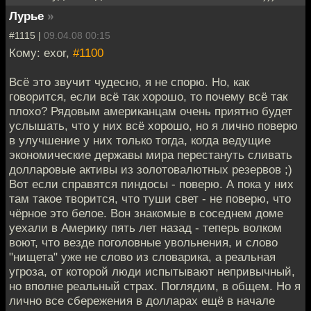
Лурье
»
#1115 |
09.04.08 00:15
Кому: exor,
#1100
Всё это звучит чудесно, я не спорю. Но, как
говорится, если всё так хорошо, то почему всё так
плохо? Рядовым американцам очень приятно будет
услышать, что у них всё хорошо, но я лично поверю
в улучшение у них только тогда, когда ведущие
экономические державы мира перестануть сливать
долларовые активы из золотовалютных резервов ;)
Вот если справятся пиндосы - поверю. А пока у них
там такое творится, что туши свет - не поверю, что
чёрное это белое. Вон знакомые в соседнем доме
уехали в Америку пять лет назад - теперь волком
воют, что везде поголовные увольнения, и слово
"нищета" уже не слово из словарика, а реальная
угроза, от которой люди испытывают непривычный,
но вполне реальный страх. Поглядим, в общем. Но я
лично все сбережения в долларах ещё в начале