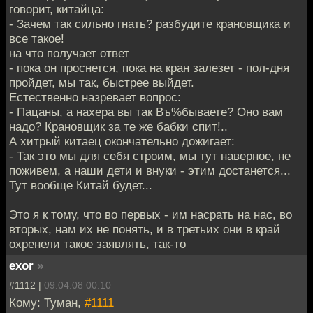
говорит, китайца:
- Зачем так сильно гнать? разбудите крановщика и
все такое!
на что получает ответ
- пока он проснется, пока на кран залезет - пол-дня
пройдет, мы так, быстрее выйдет.
Естественно назревает вопрос:
- Пацаны, а нахера вы так Въ%бываете? Оно вам
надо? Крановщик за те же бабки спит!..
А хитрый китаец окончательно дожигает:
- Так это мы для себя строим, мы тут наверное, не
поживем, а наши дети и внуки - этим достанется...
Тут вообще Китай будет...
Это я к тому, что во первых - им насрать на нас, во
вторых, нам их не понять, и в третьих они в край
охренели такое заявлять, так-то
exor
»
#1112 |
09.04.08 00:10
Кому: Туман,
#1111