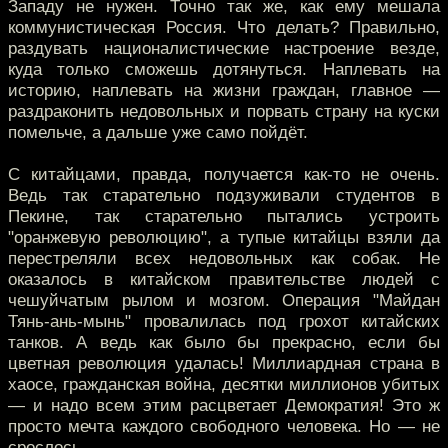
Западу не нужен. Точно так же, как ему мешала
коммунистическая Россия. Что делать? Правильно,
раздувать националистические настроение везде,
куда только сможешь дотянуться. Наплевать на
историю, наплевать на жизни граждан, главное —
раздраконить недовольных и порвать страну на куски
помельче, а дальше уже само пойдёт.
С китайцами, правда, получается как-то не очень.
Ведь так старательно подзуживали студентов в
Пекине, так старательно пытались устроить
"оранжевую революцию", а тупые китайцы взяли да
перестреляли всех недовольных как собак. Не
оказалось в китайском правительстве людей с
чешуйчатым рылом и мозгом. Операция "Майдан
Тянь-ань-мынь" провалилась под грохот китайских
танков. А ведь как было бы прекрасно, если бы
цветная революция удалась! Миллиардная страна в
хаосе, гражданская война, десятки миллионов убитых
— и надо всем этим расцветает Демократия! Это ж
просто мечта каждого свободного человека. Но — не
срослось.