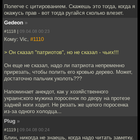
Полегче с цитированием. Скажешь это тогда, когда я
окажусь прав - вот тогда ругайся сколько влезет.
Gedeon
»
#1118 |
09.04.08 00:23
Кому: Vic,
#1110
> Он сказал "патриотов", но не сказал - чьих!!!
Он еще не сказал, надо ли патриота непременно
прирезать, чтобы полить его кровью дерево. Может,
достаточно пальчик уколоть???
Напоминает анекдот, как у хозяйственного
украинского мужика поросенок по двору на протезе
задней ноги ходит. Не резать же целого поросенка
из-за одного холодца...
Plug
»
#1119 |
09.04.08 00:24
Блин, никогда не знаешь, когда надо читать заметку.