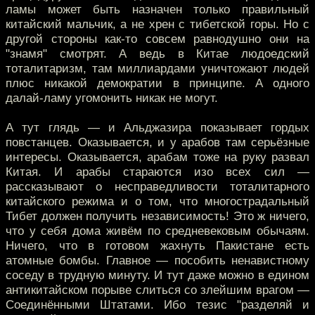
ламы может быть назначен только правильный
китайский мальчик, а не хрен с тибетской горы. Но с
другой стороны как-то совсем равнодушно они на
"знамя" смотрят. А ведь в Китае людоедский
тоталитаризм, там миллиардами уничтожают людей
плюс никакой демократии в принципе. А одного
далай-ламу угомонить никак не могут.
А тут глядь — и Альджазира показывает гордых
повстанцев. Оказывается, и у арабов там серьёзные
интересы. Оказывается, арабам тоже на руку развал
Китая. И арабы стараются изо всех сил —
рассказывают о несправедливости тоталитарного
китайского режима и о том, что многострадальный
Тибет должен получить независимость! Это ж ничего,
что у себя дома живём по средневековым обычаям.
Ничего, что в готовом жахнуть Пакистане есть
атомные бомбы. Главное — пособить ненавистному
соседу в трудную минуту. И тут даже можно в едином
антикитайском порыве слиться со злейшим врагом —
Соединёнными Штатами. Ибо тезис "разделяй и