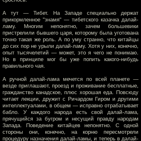
А тут — Тибет. На Западе специально держат
прикормленное "знамя" — тибетского казачка далай-
ламу. Многим непонятно, зачем большевики
пристрелили бывшего царя, которому была уготована
точно такая же роль. А по уму странно, что китайцы
до сих пор не урыли далай-ламу. Хотя у них, конечно,
опыт тысячелетий — может, это я чего не понимаю.
Но в принципе мог бы уже попить какого-нибудь
правильного чая.
А ручной далай-лама мечется по всей планете —
везде приглашают, проезд и проживание бесплатные,
гражданство канадское, плюс хорошая еда. Повсюду
читает лекции, дружит с Ричардом Гиром и другими
интеллектуалами, в общем — исправно отрабатывает
бабло. У каждого народа есть свой далай-лама,
прячущийся за бугром и несущий правду народам
Запада. Поведение китайцев непонятно. С одной
стороны они, конечно, на корню пересмотрели
процедуру назначения далай-ламы, и теперь в далай-