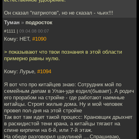
Он сказал "патриотов", но не сказал - чьих!!!
Туман
»
подросток
#1111 |
09.04.08 00:07
Кому: НЕТ,
#1090
> показывают что твои познания в этой области
примерно равны нулю.
Кому: Лурье,
#1094
Я вот что про китайцев знаю: Сотрудник мой по
семейным делам в Улан-уде ездил(бывает). А родич
его прорабом на стройке - где работают наемные
китайцы. Строят жилые дома. Ну и мой человек
провел пол-дня на этой стройке
Так вот там идет такой процесс: Крановщик дрыхнет
в раскидистой тени крана, а китайцы тягают на
спине кирпичи на 6-й, или 7-й этаж.
На обеде разговорил шаулиней ....Спрашиваю,