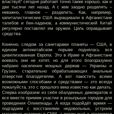
властвуй" сегодня работает точно также хорошо, как и
две тысячи лет назад. А с кем заодно разделять –
неважно, главное – разделить. Как, например,
капиталистические США выращивали в Афганистане
талибов и бен-ладенов, а коммунистический Китай
регулярно поставлял им оружие. Цель оправдывает
средства.
Конечно, следом за санитарами планеты — США, в
едином антикитайском порыве поднялась вся
цивилизованная Европа. Это в Ираке и Афганистане
воевать они не хотят, но для этого благоразумно
набрано население мощных держав — Украины и
Грузии, старательно обрабатывающих анальные
отверстия благодетелям. А вот пакостить всеми
возможными способами и средствами — это всегда
пожалуйста, это с прошлого века известно как делать.
Сперва изобразим из себя обалденных демократов и
все вместе примем участие в розыгрыше городов для
проведения Олимпиады. А когда подойдёт время —
подгадаем с восстаниями недовольных, устроим
массовую истерику в СМИ, а потом ещё и откажемся