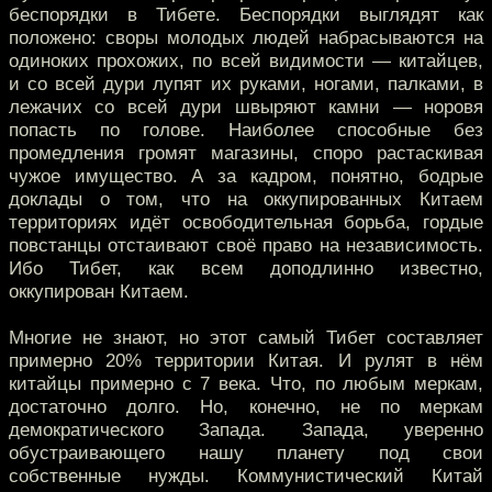
беспорядки в Тибете. Беспорядки выглядят как
положено: своры молодых людей набрасываются на
одиноких прохожих, по всей видимости — китайцев,
и со всей дури лупят их руками, ногами, палками, в
лежачих со всей дури швыряют камни — норовя
попасть по голове. Наиболее способные без
промедления громят магазины, споро растаскивая
чужое имущество. А за кадром, понятно, бодрые
доклады о том, что на оккупированных Китаем
территориях идёт освободительная борьба, гордые
повстанцы отстаивают своё право на независимость.
Ибо Тибет, как всем доподлинно известно,
оккупирован Китаем.
Многие не знают, но этот самый Тибет составляет
примерно 20% территории Китая. И рулят в нём
китайцы примерно с 7 века. Что, по любым меркам,
достаточно долго. Но, конечно, не по меркам
демократического Запада. Запада, уверенно
обустраивающего нашу планету под свои
собственные нужды. Коммунистический Китай