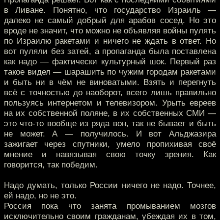
в Ливане. Понятно, что государство Израиль —
далеко не самый добрый для арабов сосед. Но это
вроде не значит, что можно не объявляя войны пулять
по Израилю ракетами и ничего не ждать в ответ. Но
вот пуляли без затей, а пропаганда была поставлена
как надо — фактически культурный шок. Первый раз
такое видел — шарашить по чужим городам ракетами
и быть ни в чём не виноватыми. Взять и перегнуть
всё с точностью до наоборот, всего лишь правильно
пользуясь интернетом и телевизором. Урыть евреев
на их собственной поляне, в их собственных СМИ —
это что-то вообще из ряда вон, так не бывает и быть
не может. А — получилось. И вот Альджазира
зажигает через спутники, умело пропихивая своё
мнение и навязывая свою точку зрения. Как
говорится, так победим.
Надо думать, только России ничего не надо. Точнее,
ей надо, но не это.
Россия пока что занята промыванием мозгов
исключительно своим гражданам, убеждая их в том,