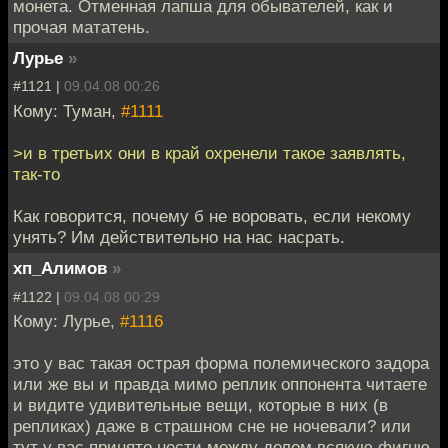
монета. Отменная лапша для обывателей, как и
прочая мататень.
Лурье
»
#1121 |
09.04.08 00:26
Кому: Туман,
#1111
>и в третьих они в край охренели такое заявлять,
так-то
Как говорится, почему б не воровать, если некому
унять? Им действительно на нас насрать.
хп_Алимов
»
#1122 |
09.04.08 00:29
Кому: Лурье,
#1116
это у вас такая острая форма полемического задора
или же вы и правда мимо реплик оппонента читаете
и видите удивительные вещи, которые в них (в
репликах) даже в страшном сне не ночевали? или
тут у вас принято нести между делом всякую фигню