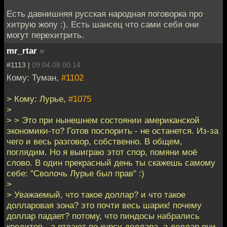
Есть давнишняя русская народная поговорка про
хитрую жопу :). Есть шансец что сами себя они
могут перехитрить.
mr_rtar
»
#1113 |
09.04.08 00:14
Кому: Туман,
#1102
> Кому: Лурье,
#1075
>
> > Это при нынешнем состоянии американской
экономики-то? Готов поспорить - не останется. Из-за
чего и весь разговор, собственно. В общем,
поглядим. Но я выиграю этот спор, помяни моё
слово. В один прекрасный день ты скажешь самому
себе: "Сволочь Лурье был прав" :)
>
> Уважаемый, что такое доллар? и что такое
долларовая зона? это почти весь шарик! почему
доллар падает? потому, что пиндосы набрались
кредитов - а отдают по курсу доллара. а доллар они