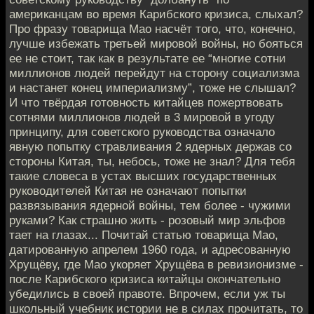
американцам во время Карибского кризиса, слыхал?
Про фразу товарища Мао насчёт того, что, конечно,
лучше избежать третьей мировой войны, но бояться
ее не стоит, так как в результате ее “многие сотни
миллионов людей перейдут на сторону социализма
и настанет конец империализму”, тоже не слышал?
И что твёрдая готовность китайцев пожертвовать
сотнями миллионов людей в 3 мировой в угоду
принципу, для советского руководства означало
явную попытку стравливания 2 ядерных держав со
стороны Китая, ты, небось, тоже не знал? Для тебя
такие словеса в устах высших государственных
руководителей Китая не означают попытки
развязывания ядерной войны, тем более - чужими
руками? Как страшно жить - розовый мир эльфов
тает на глазах... Почитай статью товарища Мао,
датированную апрелем 1960 года, и адресованную
Хрущёву, где Мао укоряет Хрущёва в ревизионизме -
после Карибского кризиса китайцы окончательно
убедились в своей правоте. Впрочем, если уж ты
школьный учебник истории не в силах прочитать, то