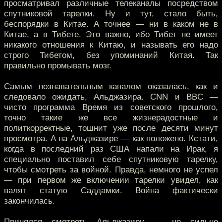
просматривал различные телеканалы посредством
спутниковой тарелки. Ну и тут, стало быть,
беспорядки в Китае. А точнее — ни в каком не в
Китае, а в Тибете. Это важно, ибо Тибет не имеет
никакого отношения к Китаю, и называть его надо
строго Тибетом, без упоминаний Китая. Так
правильно промывать мозг.
Самым познавательным каналом оказалась, как и
следовало ожидать, Альджазира. CNN и BBC —
чисто программа Время из советского прошлого,
точно такие же все жизнерадостные и
политкорректные, тошнит уже после десяти минут
просмотра. А на Альджазире — как положено. Кстати,
когда в последний раз США напали на Ирак, я
специально поставил себе спутниковую тарелку,
чтобы смотреть за войной. Правда, немного не успел
— при первом же включении тарелки увидел, как
валят статую Саддамки. Война фактически
закончилась.
Принялся смотреть Альджазиру — не сильно