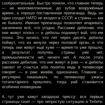
сообразительные. Быстро поняли, что главное теперь
— не многомиллионные, до зубов вооружённые
армии, а хорошо поставленная пропаганда. Ведь ни
один солдат НАТО не входил в СССР, а страны — как
не бывало. Именно пропаганда позволяет впаривать
населению всё, что угодно. Расскажи дебилам, что
они живут плохо — и дебилы поднимут вой, что им
плохо. Это ничего, что лет через десять дебилы
поймут, что их кинули через половой орган, и что
теперь они живут ещё хуже — время-то уже прошло,
а результат получен, страны уже нет,
промышленности нет, ничего нет. А после этого
расскажи дебилам, что они живут в раю — и дебилы
завоют от счастья, ибо понятно ведь в телевизоре
говорят — в раю живём, однозначно. Главное —
регулярно показывать по телевизору ужасы
тоталитарного прошлого, тогда рай становится
особенно очевидным.
А тут уже кажут западную прессу: все первые
страницы газет — про непростую ситуацию в Тибете.