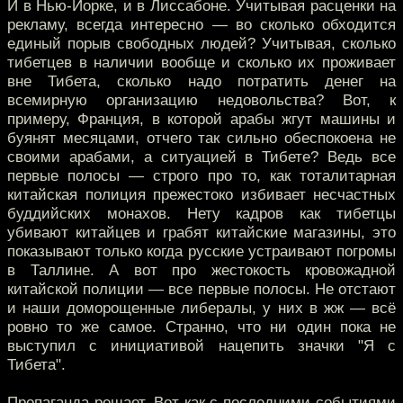
И в Нью-Йорке, и в Лиссабоне. Учитывая расценки на
рекламу, всегда интересно — во сколько обходится
единый порыв свободных людей? Учитывая, сколько
тибетцев в наличии вообще и сколько их проживает
вне Тибета, сколько надо потратить денег на
всемирную организацию недовольства? Вот, к
примеру, Франция, в которой арабы жгут машины и
буянят месяцами, отчего так сильно обеспокоена не
своими арабами, а ситуацией в Тибете? Ведь все
первые полосы — строго про то, как тоталитарная
китайская полиция прежестоко избивает несчастных
буддийских монахов. Нету кадров как тибетцы
убивают китайцев и грабят китайские магазины, это
показывают только когда русские устраивают погромы
в Таллине. А вот про жестокость кровожадной
китайской полиции — все первые полосы. Не отстают
и наши доморощенные либералы, у них в жж — всё
ровно то же самое. Странно, что ни один пока не
выступил с инициативой нацепить значки "Я с
Тибета".
Пропаганда решает. Вот как с последними событиями