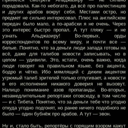
порадовала. Как-то небогато, да всё про палестинцев
и других арабов вокруг себя. Местами остро, но
предмет не сильно интересовал. Плюс на английском
передач было мало, а по-арабски я не очень. Через
это интерес быстро пропал. А тут гляжу — и не
узнать Альджазиру! Во-первых, орды
корреспондентов по всему миру, и почти все —
белые. Понятно, что за деньги люди запада готовы на
всё, даже для талибов новости записывать, но в
целом — удивили. Это, кстати, очень важно, когда
люди говорят на правильном языке, без акцента,
бодро и чётко. Ибо мямлящий с диким акцентом
угрюмый талиб зрителей только отпугивает, а новости
в его исполнении никакого доверия не вызовут.
Налицо понимание азов пропаганды. Во-вторых,
незамедлительные репортажи отовсюду, в том числе
— и с Тибета. Понятно, что за деньги тебе что угодно
откуда угодно подгонят, но ранее ничего подобного не
было — один бубнёж про арабов. А тут — эвон.
Ну и, стало быть, репортёры с горящим взором кажут