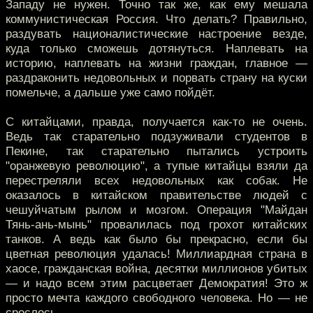
Западу не нужен. Точно так же, как ему мешала
коммунистическая Россия. Что делать? Правильно,
раздувать националистические настроение везде,
куда только сможешь дотянуться. Наплевать на
историю, наплевать на жизни граждан, главное —
раздраконить недовольных и порвать страну на куски
помельче, а дальше уже само пойдёт.
С китайцами, правда, получается как-то не очень.
Ведь так старательно подзуживали студентов в
Пекине, так старательно пытались устроить
"оранжевую революцию", а тупые китайцы взяли да
перестреляли всех недовольных как собак. Не
оказалось в китайском правительстве людей с
чешуйчатым рылом и мозгом. Операция "Майдан
Тянь-ань-мынь" провалилась под грохот китайских
танков. А ведь как было бы прекрасно, если бы
цветная революция удалась! Миллиардная страна в
хаосе, гражданская война, десятки миллионов убитых
— и надо всем этим расцветает Демократия! Это ж
просто мечта каждого свободного человека. Но — не
срослось.