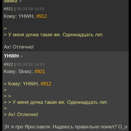
Skwiz
»
#921 |
08.04.08 14:51
Кому: YHWH,
#912
>
> У меня дочка такая же. Одиннадцать лет.
Ах! Отлично!
YHWH
»
#922 |
08.04.08 14:53
Кому: Skwiz,
#921
> Кому: YHWH,
#912
>
> >
> > У меня дочка такая же. Одиннадцать лет.
>
> Ах! Отлично!
Эт я про Ярославля. Надеюсь правильно понял? О_о