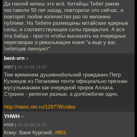
Да гнилой кипеш это всё. Китайцы Тибет раком
поставили 50 лет назад, повторили это сейчас, и
повторят любое количество раз по желанию
публики. На Тибете размещены китайские ядерные
силы, и соответствующие силы прикрытия. А вся
эта байда - просто чтобы высказать на очередных
переговорах о ревальвации юаня "а еще у вас
тибетцев линчуют"
bent-vrn
»
#907 |
08.04.08 14:37
Тем временем душевнобольной гражданин Петр
Кузнецов из Погановки почти официально признан
мусульманами как очередной пророк Аллаха.
Странно - религии разные, а долбоебизм один.
http://news.ntv.ru/129778/video
YHWH
»
#908 |
08.04.08 14:39
Кому: Ваня Курский,
#901