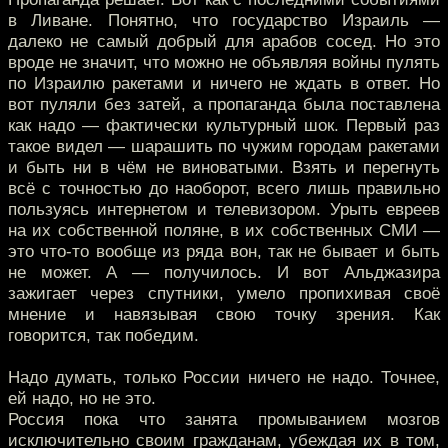
в Ливане. Понятно, что государство Израиль —
далеко не самый добрый для арабов сосед. Но это
вроде не значит, что можно не объявляя войны пулять
по Израилю ракетами и ничего не ждать в ответ. Но
вот пуляли без затей, а пропаганда была поставлена
как надо — фактически культурный шок. Первый раз
такое видел — шарашить по чужим городам ракетами
и быть ни в чём не виноватыми. Взять и перегнуть
всё с точностью до наоборот, всего лишь правильно
пользуясь интернетом и телевизором. Урыть евреев
на их собственной поляне, в их собственных СМИ —
это что-то вообще из ряда вон, так не бывает и быть
не может. А — получилось. И вот Альджазира
зажигает через спутники, умело пропихивая своё
мнение и навязывая свою точку зрения. Как
говорится, так победим.
Надо думать, только России ничего не надо. Точнее,
ей надо, но не это.
Россия пока что занята промыванием мозгов
исключительно своим гражданам, убеждая их в том,