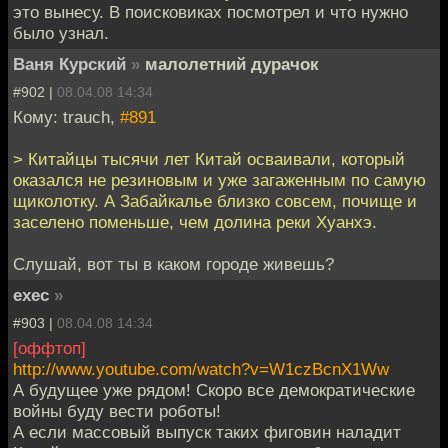
это вынесу. В поисковиках посмотрел и что нужно
было узнал.
Ваня Курский
»
малолетний дурачок
#902 |
08.04.08 14:34
Кому: trauch,
#891
> Китайцы тысячи лет Китай осваивали, который
оказался не резиновым и уже загаженным по самую
щиколотку. А Забайкалье близко совсем, почище и
заселено поменьше, чем долина реки Хуанхэ.
Слушай, вот ты в каком городе живешь?
exec
»
#903 |
08.04.08 14:34
[оффтоп]
http://www.youtube.com/watch?v=W1czBcnX1Ww
А будущее уже рядом! Скоро все демократические
войны буду вести роботы!
А если массовый выпуск таких фиговин наладит