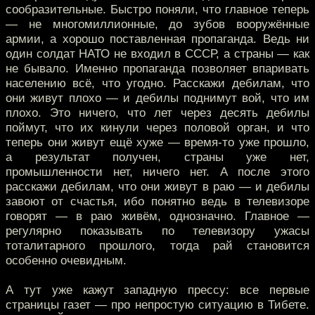
сообразительные. Быстро поняли, что главное теперь
— не многомиллионные, до зубов вооружённые
армии, а хорошо поставленная пропаганда. Ведь ни
один солдат НАТО не входил в СССР, а страны — как
не бывало. Именно пропаганда позволяет впаривать
населению всё, что угодно. Расскажи дебилам, что
они живут плохо — и дебилы поднимут вой, что им
плохо. Это ничего, что лет через десять дебилы
поймут, что их кинули через половой орган, и что
теперь они живут ещё хуже — время-то уже прошло,
а результат получен, страны уже нет,
промышленности нет, ничего нет. А после этого
расскажи дебилам, что они живут в раю — и дебилы
завоют от счастья, ибо понятно ведь в телевизоре
говорят — в раю живём, однозначно. Главное —
регулярно показывать по телевизору ужасы
тоталитарного прошлого, тогда рай становится
особенно очевидным.
А тут уже кажут западную прессу: все первые
страницы газет — про непростую ситуацию в Тибете.