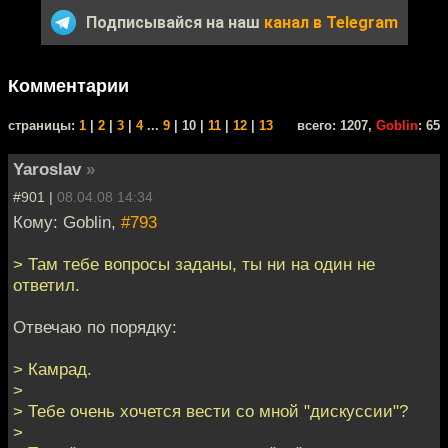
Подписывайся на наш
канал в Telegram
Комментарии
cтраницы:
1
|
2
|
3
|
4
...
9
| 10 |
11
|
12
|
13
всего: 1207,
Goblin
: 65
Yaroslav
»
#901 |
08.04.08 14:34
Кому: Goblin,
#793
> Там тебе вопросы заданы, ты ни на один не
ответил.
Отвечаю по порядку:
> Камрад.
>
> Тебе очень хочется вести со мной "дискуссии"?
>