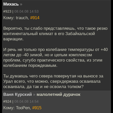
Михась
»
#923 |
08.04.08 14:53
Кому: trauch,
#914
Вероятно, ты слабо представляешь, что такое резко
континентальный климат в его Забайкальской
вариации.
И речь не только про колебание температуры от +40
летом до -40 зимой, но и целым комплексом
проблем, сугубо практического свойства, из этим
колебанием порождеамым.
Ты думаешь чего севера повернутая на выносе за
Урал всего, что можно, сверхдержава осваивала
осваивала, да так и не освоила толком?
Ваня Курский
»
малолетний дурачок
#924 |
08.04.08 14:54
Кому: TooPen,
#915