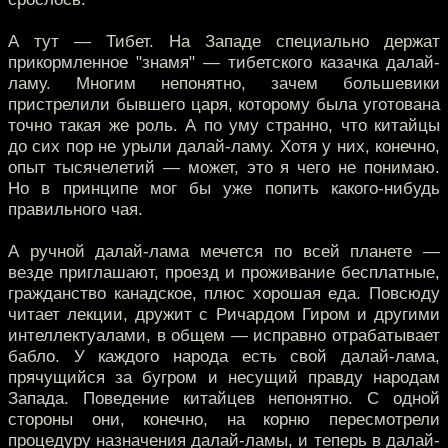
А тут — Тибет. На Западе специально держат
прикормленное "знамя" — тибетского казачка далай-
ламу. Многим непонятно, зачем большевики
пристрелили бывшего царя, которому была уготована
точно такая же роль. А по уму странно, что китайцы
до сих пор не урыли далай-ламу. Хотя у них, конечно,
опыт тысячелетий — может, это я чего не понимаю.
Но в принципе мог бы уже попить какого-нибудь
правильного чая.
А ручной далай-лама мечется по всей планете —
везде приглашают, проезд и проживание бесплатные,
гражданство канадское, плюс хорошая еда. Повсюду
читает лекции, дружит с Ричардом Гиром и другими
интеллектуалами, в общем — исправно отрабатывает
бабло. У каждого народа есть свой далай-лама,
прячущийся за бугром и несущий правду народам
Запада. Поведение китайцев непонятно. С одной
стороны они, конечно, на корню пересмотрели
процедуру назначения далай-ламы, и теперь в далай-