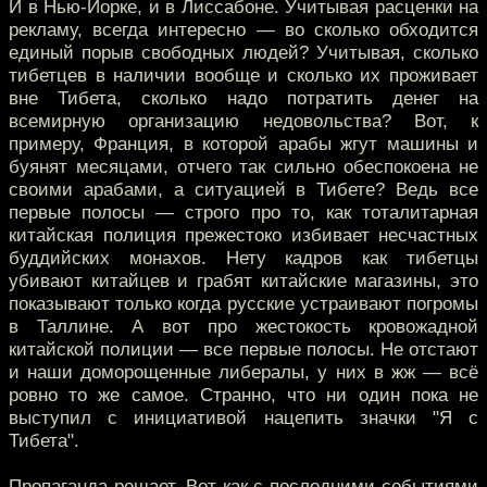
И в Нью-Йорке, и в Лиссабоне. Учитывая расценки на
рекламу, всегда интересно — во сколько обходится
единый порыв свободных людей? Учитывая, сколько
тибетцев в наличии вообще и сколько их проживает
вне Тибета, сколько надо потратить денег на
всемирную организацию недовольства? Вот, к
примеру, Франция, в которой арабы жгут машины и
буянят месяцами, отчего так сильно обеспокоена не
своими арабами, а ситуацией в Тибете? Ведь все
первые полосы — строго про то, как тоталитарная
китайская полиция прежестоко избивает несчастных
буддийских монахов. Нету кадров как тибетцы
убивают китайцев и грабят китайские магазины, это
показывают только когда русские устраивают погромы
в Таллине. А вот про жестокость кровожадной
китайской полиции — все первые полосы. Не отстают
и наши доморощенные либералы, у них в жж — всё
ровно то же самое. Странно, что ни один пока не
выступил с инициативой нацепить значки "Я с
Тибета".
Пропаганда решает. Вот как с последними событиями