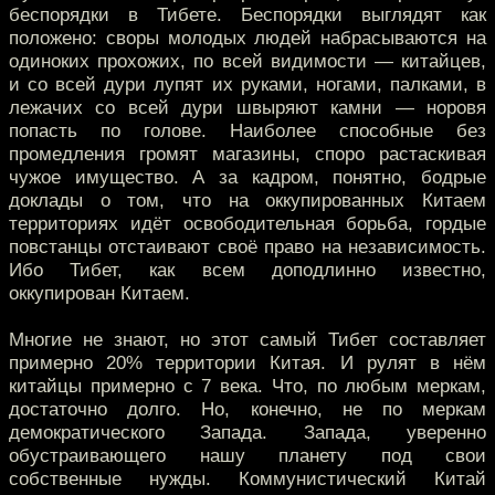
беспорядки в Тибете. Беспорядки выглядят как
положено: своры молодых людей набрасываются на
одиноких прохожих, по всей видимости — китайцев,
и со всей дури лупят их руками, ногами, палками, в
лежачих со всей дури швыряют камни — норовя
попасть по голове. Наиболее способные без
промедления громят магазины, споро растаскивая
чужое имущество. А за кадром, понятно, бодрые
доклады о том, что на оккупированных Китаем
территориях идёт освободительная борьба, гордые
повстанцы отстаивают своё право на независимость.
Ибо Тибет, как всем доподлинно известно,
оккупирован Китаем.
Многие не знают, но этот самый Тибет составляет
примерно 20% территории Китая. И рулят в нём
китайцы примерно с 7 века. Что, по любым меркам,
достаточно долго. Но, конечно, не по меркам
демократического Запада. Запада, уверенно
обустраивающего нашу планету под свои
собственные нужды. Коммунистический Китай