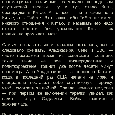
просматривал различные телеканалы посредством
спутниковой тарелки. Ну и тут, стало быть,
беспорядки в Китае. А точнее — ни в каком не в
Китае, а в Тибете. Это важно, ибо Тибет не имеет
никакого отношения к Китаю, и называть его надо
строго Тибетом, без упоминаний Китая. Так
правильно промывать мозг.
Самым познавательным каналом оказалась, как и
следовало ожидать, Альджазира. CNN и BBC —
чисто программа Время из советского прошлого,
точно такие же все жизнерадостные и
политкорректные, тошнит уже после десяти минут
просмотра. А на Альджазире — как положено. Кстати,
когда в последний раз США напали на Ирак, я
специально поставил себе спутниковую тарелку,
чтобы смотреть за войной. Правда, немного не успел
— при первом же включении тарелки увидел, как
валят статую Саддамки. Война фактически
закончилась.
Принялся смотреть Альджазиру — не сильно