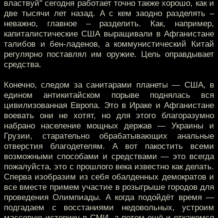
властвуй" сегодня работает точно также хорошо, как и
две тысячи лет назад. А с кем заодно разделять –
неважно, главное – разделить. Как, например,
капиталистические США выращивали в Афганистане
талибов и бен-ладенов, а коммунистический Китай
регулярно поставлял им оружие. Цель оправдывает
средства.
Конечно, следом за санитарами планеты — США, в
едином антикитайском порыве поднялась вся
цивилизованная Европа. Это в Ираке и Афганистане
воевать они не хотят, но для этого благоразумно
набрано население мощных держав — Украины и
Грузии, старательно обрабатывающих анальные
отверстия благодетелям. А вот пакостить всеми
возможными способами и средствами — это всегда
пожалуйста, это с прошлого века известно как делать.
Сперва изобразим из себя обалденных демократов и
все вместе примем участие в розыгрыше городов для
проведения Олимпиады. А когда подойдёт время —
подгадаем с восстаниями недовольных, устроим
массовую истерику в СМИ, а потом ещё и откажемся