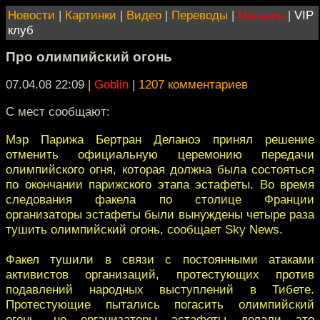
Новости
|
Картинки
|
Видео
|
Переводы
|
Магазин
|
VIP
клуб
Про олимпийский огонь
07.04.08 22:09
|
Goblin
|
1207 комментариев
С мест сообщают:
Мэр Парижа Бертран Деланоэ принял решение
отменить официальную церемонию передачи
олимпийского огня, которая должна была состояться
по окончании парижского этапа эстафеты. Во время
следования факела по столице Франции
организаторы эстафеты были вынуждены четыре раза
тушить олимпийский огонь, сообщает Sky News.
Факел тушили в связи с постоянными атаками
активистов организаций, протестующих против
подавлений народных выступлений в Тибете.
Протестующие пытались погасить олимпийский
огонь, но организаторы эстафеты делали это