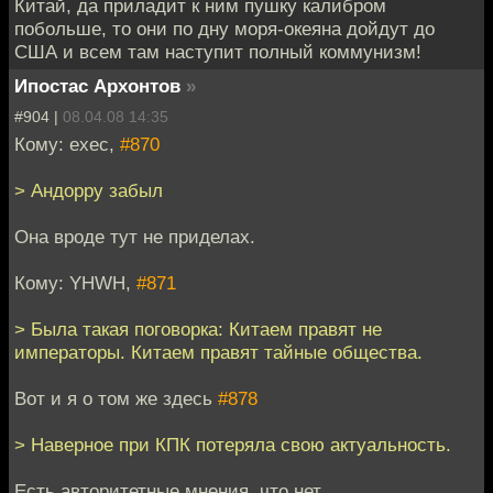
Китай, да приладит к ним пушку калибром
побольше, то они по дну моря-океяна дойдут до
США и всем там наступит полный коммунизм!
Ипостас Архонтов
»
#904 |
08.04.08 14:35
Кому: exec,
#870
> Андорру забыл
Она вроде тут не приделах.
Кому: YHWH,
#871
> Была такая поговорка: Китаем правят не
императоры. Китаем правят тайные общества.
Вот и я о том же здесь
#878
> Наверное при КПК потеряла свою актуальность.
Есть авторитетные мнения, что нет.