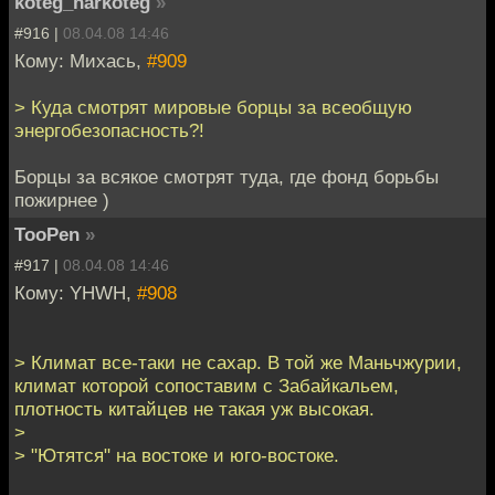
koteg_narkoteg
»
#916 |
08.04.08 14:46
Кому: Михась,
#909
> Куда смотрят мировые борцы за всеобщую
энергобезопасность?!
Борцы за всякое смотрят туда, где фонд борьбы
пожирнее )
TooPen
»
#917 |
08.04.08 14:46
Кому: YHWH,
#908
> Климат все-таки не сахар. В той же Маньчжурии,
климат которой сопоставим с Забайкальем,
плотность китайцев не такая уж высокая.
>
> "Ютятся" на востоке и юго-востоке.