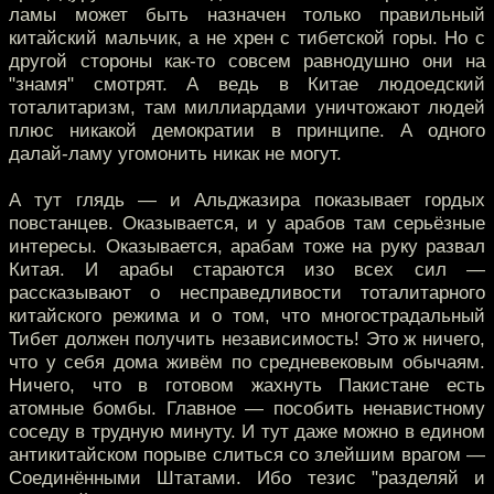
ламы может быть назначен только правильный
китайский мальчик, а не хрен с тибетской горы. Но с
другой стороны как-то совсем равнодушно они на
"знамя" смотрят. А ведь в Китае людоедский
тоталитаризм, там миллиардами уничтожают людей
плюс никакой демократии в принципе. А одного
далай-ламу угомонить никак не могут.
А тут глядь — и Альджазира показывает гордых
повстанцев. Оказывается, и у арабов там серьёзные
интересы. Оказывается, арабам тоже на руку развал
Китая. И арабы стараются изо всех сил —
рассказывают о несправедливости тоталитарного
китайского режима и о том, что многострадальный
Тибет должен получить независимость! Это ж ничего,
что у себя дома живём по средневековым обычаям.
Ничего, что в готовом жахнуть Пакистане есть
атомные бомбы. Главное — пособить ненавистному
соседу в трудную минуту. И тут даже можно в едином
антикитайском порыве слиться со злейшим врагом —
Соединёнными Штатами. Ибо тезис "разделяй и