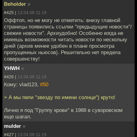
Beholder
»
#425 |
13.04.08 11:18
Оффтоп, но не могу не отметить: внизу главной
страницы появились ссылки "предыдущие новости"/
свежие новости". Архиудобно! Особенно когда не
имеешь возможности читать новости по нескольку
дней (архив менее удобен в плане просмотра
пропущенных ньюсов). Решительно нет предела
совершенству!
YHWH
»
#426 |
13.04.08 11:19
Кому: vlad123,
#50
> А мы пели "звезду по имени солнце") круто!
Лично я под "Группу крови" в 1988 в суворовском
еще шагал.
mulder
»
#427 |
13.04.08 11:19