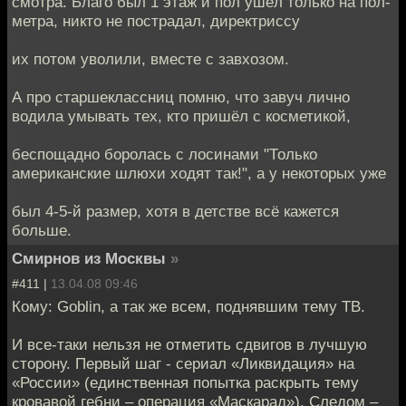
смотра. Благо был 1 этаж и пол ушёл только на пол-
метра, никто не пострадал, директриссу
их потом уволили, вместе с завхозом.
А про старшеклассниц помню, что завуч лично
водила умывать тех, кто пришёл с косметикой,
беспощадно боролась с лосинами "Только
американские шлюхи ходят так!", а у некоторых уже
был 4-5-й размер, хотя в детстве всё кажется
больше.
Смирнов из Москвы
»
#411 |
13.04.08 09:46
Кому: Goblin, а так же всем, поднявшим тему ТВ.
И все-таки нельзя не отметить сдвигов в лучшую
сторону. Первый шаг - сериал «Ликвидация» на
«России» (единственная попытка раскрыть тему
кровавой гебни – операция «Маскарад»). Следом –