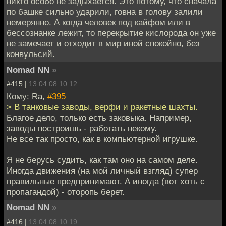
никто особо не задыхается. Это потому, что сначала
по башке сильно ударили, говна в голову залили
немерянно. А когда человек под кайфом или в
бессознанке лежит, то перекрытие кислорода он уже
не замечает и отходит в мир иной спокойно, без
конвульсий.
Nomad NN
»
#415 |
13.04.08 10:12
Кому: Ra,
#395
> В танковые заводы, верфи и ракетные шахты.
Благое дело, только есть заковыка. Например,
заводы построишь - работать некому.
Не все так просто, как в компьютерной игрушке.
Я не берусь судить, как там оно на самом деле.
Иногда движения (на мой личный взгляд) супер
правильные предпринимают. А иногда (вот хоть с
пропагандой) - оторопь берет.
Nomad NN
»
#416 |
13.04.08 10:19