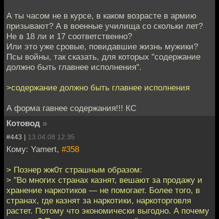
А ты часом не в курсе, в каком возрасте в армию
призывают? А в военные училища со скольки лет?
Не в 18 ли и 17 соответственно?
Или это уже сровые, повидавшие жизнь мужики?
Псы войны, так сказать, для которых "содержание
должно быть главнее исполнения".
>содержание должно быть главнее исполнения
А форма гавнее содержания!!! КС
Котовод
»
#443 |
13.04.08 12:35
Кому: Yamert,
#358
> Познер жж0т страшным образом:
> "Во многих странах казнят, вешают за продажу и
хранение наркотиков — не помогает. Более того, в
странах, где казнят за наркотики, наркоторговля
растет. Потому что экономически выгодно. А почему