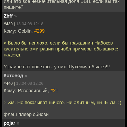
или это все незначительная доля ВВП, если вы так
пишите?
Zhff
»
#439 |
13.04.08 12:18
Кому: Goblin,
#299
> Было бы неплохо, если бы гражданин Набоков
касательно эмиграции привёл примеры сбывшихся
надежд.
Украине вот повезло - у них Шухевич сбылся!!!
Котовод
»
#440 |
13.04.08 12:26
Кому: Реверсивный,
#21
> Хм. Не показыват ничего. Ни элитным, ни IE 7м. :(
флэш плеер обнови
pojar
»