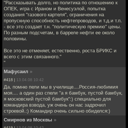
"Рассказывать долго, но политика по отношению к
ОПЕК, игра с Ираном и Венесуэлой, попытка
создания "газового картеля", ограничения на
пропускную способность нефтепроводов, и т.д.и т.п.
- все это создает т.н. "политическую премию" цены.
По разным подсчетам, в барреле нефти ее около
половины.
Все это не отменяет, естественно, роста БРИКС и
всего с этим связанного."
"
Мафусаил
»
#418 |
13.04.08 10:42
Да, помню пели мы в училище....Россия-любимия
моя.... а один раз спели "а я бамбук, пустой бамбук,
я московский пустой бамбук":) специально для
командира взвода, уж очень он нас задрочил
строевой.:) Командир очень сильно обиделся:)
Смирнов из Москвы
»
#419 |
13.04.08 10:42