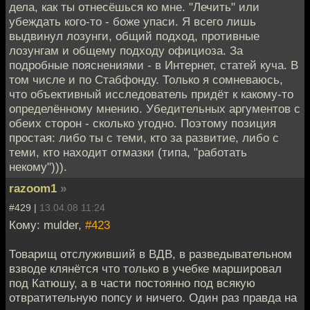
дела, как ты отнесёшься ко мне. "Лечить" или
убеждать кого-то - боже упаси. Я всего лишь
выдвинул лозунги, общий подход, противные
лозунгам и общему подходу официоза. За
подробные пояснениями - в Интернет, статей куча. В
том числе и по Стабфонду. Только я сомневаюсь,
что объективный исследователь придёт к какому-то
определённому мнению. Убедительных аргументов с
обеих сторон - сколько угодно. Поэтому позиция
простая: либо ты с теми, кто за развитие, либо с
теми, кто находит отмазки (типа, "работать
некому"))).
razoom1
»
#429 |
13.04.08 11:24
Кому: mulder,
#423
Товарищ отслуживший в ВДВ, в разведывательном
взводе клянётся что только в учебке маршировал
под Катюшу, а в части постоянно под всякую
отвратительную попсу и ничего. Один раз правда на