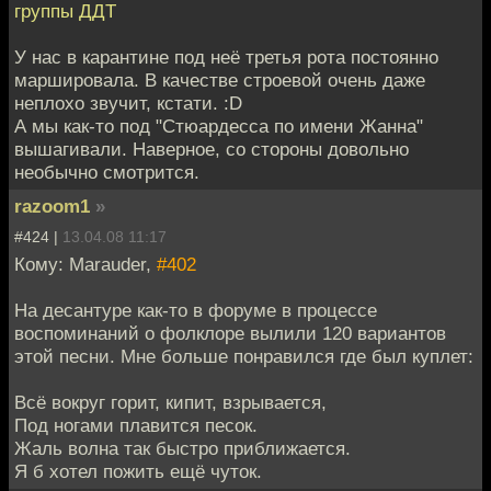
группы ДДТ
У нас в карантине под неё третья рота постоянно
маршировала. В качестве строевой очень даже
неплохо звучит, кстати. :D
А мы как-то под "Стюардесса по имени Жанна"
вышагивали. Наверное, со стороны довольно
необычно смотрится.
razoom1
»
#424 |
13.04.08 11:17
Кому: Marauder,
#402
На десантуре как-то в форуме в процессе
воспоминаний о фолклоре вылили 120 вариантов
этой песни. Мне больше понравился где был куплет:
Всё вокруг горит, кипит, взрывается,
Под ногами плавится песок.
Жаль волна так быстро приближается.
Я б хотел пожить ещё чуток.