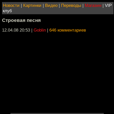
Новости
|
Картинки
|
Видео
|
Переводы
|
Магазин
|
VIP
клуб
Строевая песня
12.04.08 20:53
|
Goblin
|
646 комментариев