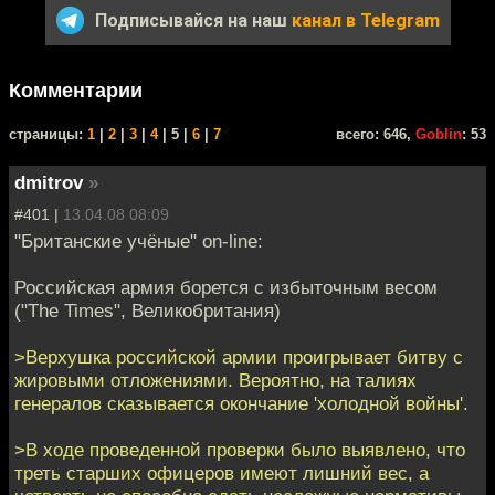
Подписывайся на наш
канал в Telegram
Комментарии
cтраницы:
1
|
2
|
3
|
4
| 5 |
6
|
7
всего: 646,
Goblin
: 53
dmitrov
»
#401 |
13.04.08 08:09
"Британские учёные" on-line:
Российская армия борется с избыточным весом
("The Times", Великобритания)
>Верхушка российской армии проигрывает битву с
жировыми отложениями. Вероятно, на талиях
генералов сказывается окончание 'холодной войны'.
>В ходе проведенной проверки было выявлено, что
треть старших офицеров имеют лишний вес, а