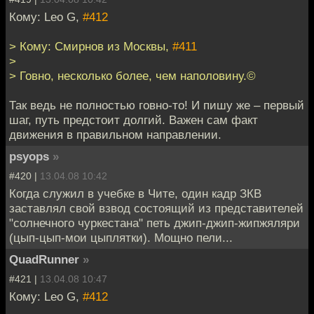
Кому: Leo G,
#412
> Кому: Смирнов из Москвы,
#411
>
> Говно, несколько более, чем наполовину.©
Так ведь не полностью говно-то! И пишу же – первый
шаг, путь предстоит долгий. Важен сам факт
движения в правильном направлении.
psyops
»
#420 |
13.04.08 10:42
Когда служил в учебке в Чите, один кадр ЗКВ
заставлял свой взвод состоящий из представителей
"солнечного чуркестана" петь джип-джип-жипжяляри
(цып-цып-мои цыплятки). Мощно пели...
QuadRunner
»
#421 |
13.04.08 10:47
Кому: Leo G,
#412