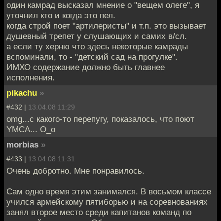
один камрад высказал мнение о "вещем олеге", я
уточнил кто и когда это пел.
когда строй поет "артилеристы" и т.п. это вызывает
душевный трепет у слушающих и самих в/сл.
а если ту херню что здесь некоторые камрады
вспоминали, то - "детский сад на прогулке".
ИМХО содержание должно быть главнее
исполнения.
pikachu
»
#432 |
13.04.08 11:29
omg...с какого-то перепугу, показалось, что поют
YMCA... O_o
morbias
»
#433 |
13.04.08 11:31
Очень добротно. Мне понравилось.
Сам одно время этим занимался. В восьмом классе
учился армейскому пятиборью и на соревнованиях
занял второе место среди капитанов команд по