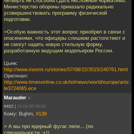
четверть не способна сдать несложные нормативы.
Министерство обороны приказало радикально
усовершенствовать программу физической
подготовки.
>Особую важность этот вопрос приобрел в связи с
опасениями, что офицеры слишком растолстеют и
не смогут надеть новую стильную форму,
разработанную ведущим модельером России.
Цынк:
http://www.inosmi.ru/stories/07/08/22/3515/240761.html
Оригинал:
http://www.timesonline.co.uk/tol/news/world/europe/artic
le3724065.ece
Marauder
»
#402 |
13.04.08 08:50
Кому: Bujhm,
#138
> А мы про ядерный фугас пели... (по
специальности ;+))