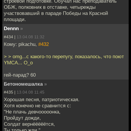
строевой подготовке. Обучал нас преподаватель
ОБЖ, полковник в отставке, четырежды
участвовавший в параде Победы на Красной
площади.
Dennn
»
#434 |
13.04.08 11:32
Кому: pikachu,
#432
> > omg...с какого-то перепугу, показалось, что поют
YMCA... O_o
гей-парад? 60
Бетономешалка
»
#435 |
13.04.08 11:45
Хорошая песня, патриотическая.
Хотя конечно не сравнится с:
"Не плачь девчооооонка,
Пройдут дожди,
Солдат вернёёёёётся,
Ты только жди."