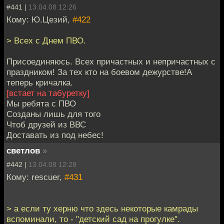
#441 |
13.04.08 12:26
Кому: Ю.Цезий,
#422
> Всех с Днем ПВО.
Присоединяюсь. Всех причастных и непричастных с
праздником! За тех кто на боевом дежурстве!А
теперь кричалка.
[встает на табуретку]
Мы ребята с ПВО
Созданы лишь для того
Чтоб друзей из ВВС
Доставать из под небес!
светлов
»
#442 |
13.04.08 12:28
Кому: rescuer,
#431
> а если ту херню что здесь некоторые камрады
вспоминали, то - "детский сад на прогулке".