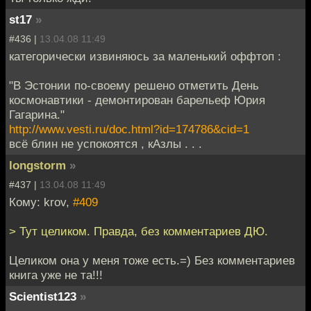
st17
»
#436 |
13.04.08 11:49
категорически извиняюсь за маленький оффтоп :
"В Эстонии по-своему решено отметить День
космонавтики - демонтирован барельеф Юрия
Гагарина."
http://www.vesti.ru/doc.html?id=174786&cid=1
всё блин не успокоятся , кАзлы . . .
longstorm
»
#437 |
13.04.08 11:49
Кому: krov,
#409
> Тут целиком. Правда, без комментариев ДЮ.
Целиком она у меня тоже есть.=) Без комментариев
книга уже не та!!!
Scientist123
»