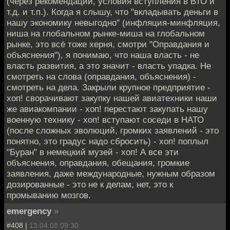
(через рекомендации, условия вступления в ВТО и
т.д. и т.п.). Когда я слышу, что "вкладывать деньги в
нашу экономику невыгодно" (инфляция-минфляция,
ниша на глобальном рынке-миша на глобальном
рынке, это всё тоже херня, смотри "Оправдания и
объяснения"), я понимаю, что наша власть - не
власть развития, а это значит - власть упадка. Не
смотреть на слова (оправдания, объяснения) -
смотреть на дела. Закрыли крупное предприятие -
хоп! сворачивают закупку нашей авиатехники наши
же авиакомпании - хоп! перестают закупать нашу
военную технику - хоп! вступают соседи в НАТО
(после сложных эволюций, громких заявлений - это
понятно, это градус надо сбросить) - хоп! поплыл
"Буран" в немецкий музей - хоп! А все эти
объяснения, оправдания, обещания, громкие
заявления, даже международные, нужным образом
дозированные - это не к делам, нет, это к
промыванию мозгов.
emergency
»
#408 |
13.04.08 09:30