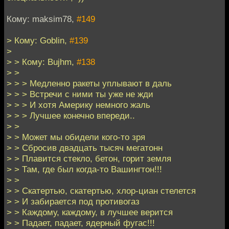
Кому: maksim78,
#149
> Кому: Goblin,
#139
>
> > Кому: Bujhm,
#138
> >
> > > Медленно ракеты уплывают в даль
> > > Встречи с ними ты уже не жди
> > > И хотя Америку немного жаль
> > > Лучшее конечно впереди..
> >
> > Может мы обидели кого-то зря
> > Сбросив двадцать тысяч мегатонн
> > Плавится стекло, бетон, горит земля
> > Там, где был когда-то Вашингтон!!!
> >
> > Скатертью, скатертью, хлор-циан стелется
> > И забирается под противогаз
> > Каждому, каждому, в лучшее верится
> > Падает, падает, ядерный фугас!!!