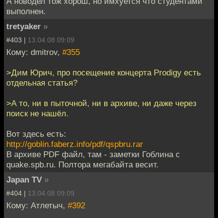
А новодел тож хорош, но имхуется что студентами
выполнен.
tretyaker
»
#403 |
13.04.08 09:09
Кому: dmitrov,
#355
>Дим Юрич, про посещение концерта Prodigy есть
отдельная статья?
>А то, ни в пыточной, ни в архиве, ни даже через
поиск не нашёл.
Вот здесь есть:
http://goblin.faberz.info/pdf/qspbru.rar
В архиве PDF файл, там - заметки Гоблина с
quake.spb.ru. Полтора мегабайта весит.
Japan TV
»
#404 |
13.04.08 09:09
Кому: Атлетыч,
#392