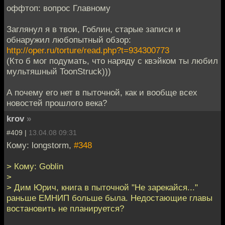
оффтоп: вопрос Главному
Заглянул я в твои, Гоблин, старые записи и
обнаружил любопытный обзор:
http://oper.ru/torture/read.php?t=934300773
(Кто б мог подумать, что наряду с квэйком ты любил
мультяшный ToonStruck)))
А почему его нет в пыточной, как и вообще всех
новостей прошлого века?
krov
»
#409 |
13.04.08 09:31
Кому: longstorm,
#348
> Кому: Goblin
>
> Дим Юрич, книга в пыточной "Не зарекайся..."
раньше ЕМНИП больше была. Недостающие главы
востановить не планируется?