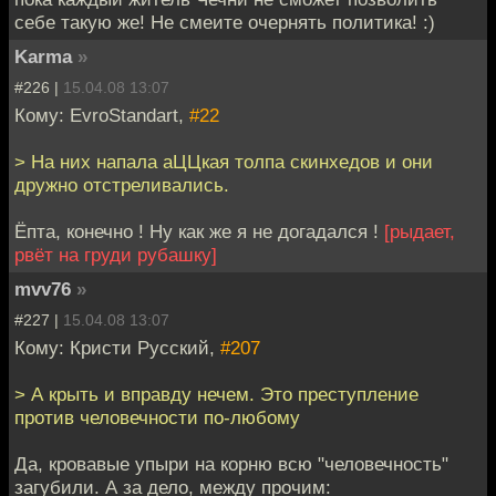
себе такую же! Не смеите очернять политика! :)
Karma
»
#226 |
15.04.08 13:07
Кому: EvroStandart,
#22
> На них напала аЦЦкая толпа скинхедов и они
дружно отстреливались.
Ёпта, конечно ! Ну как же я не догадался !
[рыдает,
рвёт на груди рубашку]
mvv76
»
#227 |
15.04.08 13:07
Кому: Кристи Русский,
#207
> А крыть и вправду нечем. Это преступление
против человечности по-любому
Да, кровавые упыри на корню всю "человечность"
загубили. А за дело, между прочим: