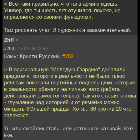
> Все-таки правильно, что ты в армию идешь.
Универ, где ты шесть лет отучился, похоже, не
справляется со своими функциями.
Там рисовать учат. И художник я зааамечательный.
Zhff
»
#208 |
15.04.08 12:50
Кому: Кристи Русский,
#202
> В оригинальную "Молодую Гвардию" добавили
предателя, которого в реальности не было, плюс
ребятам помогали партийные подпольщики, которые
в реальности сбежали на личных авто (ребята
действовали самостоятельно). Так что старая книжка
- глумление над историей и от ремейка можно
ожидать бОльшей правды. Хотя... 80 против 20 что
залажают.
Ты или смайлик ставь, или источники называй. Кхе-
кхе.