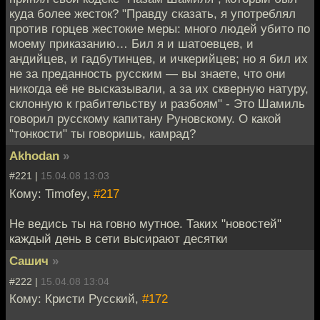
куда более жесток? "Правду сказать, я употреблял
против горцев жестокие меры: много людей убито по
моему приказанию… Бил я и шатоевцев, и
андийцев, и гадбутинцев, и ичкерийцев; но я бил их
не за преданность русским — вы знаете, что они
никогда её не высказывали, а за их скверную натуру,
склонную к грабительству и разбоям" - Это Шамиль
говорил русскому капитану Руновскому. О какой
"тонкости" ты говоришь, камрад?
Akhodan
»
#221 |
15.04.08 13:03
Кому: Timofey,
#217
Не ведись ты на говно мутное. Таких "новостей"
каждый день в сети высирают десятки
Сашич
»
#222 |
15.04.08 13:04
Кому: Кристи Русский,
#172