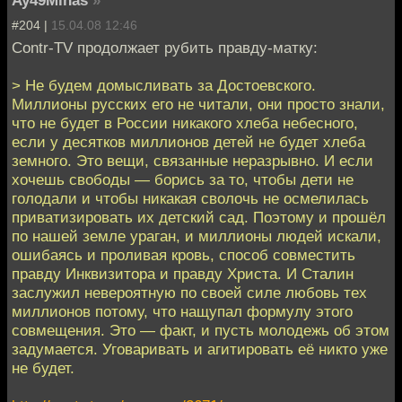
Ay49Mihas
»
#204 |
15.04.08 12:46
Contr-TV продолжает рубить правду-матку:
> Не будем домысливать за Достоевского.
Миллионы русских его не читали, они просто знали,
что не будет в России никакого хлеба небесного,
если у десятков миллионов детей не будет хлеба
земного. Это вещи, связанные неразрывно. И если
хочешь свободы — борись за то, чтобы дети не
голодали и чтобы никакая сволочь не осмелилась
приватизировать их детский сад. Поэтому и прошёл
по нашей земле ураган, и миллионы людей искали,
ошибаясь и проливая кровь, способ совместить
правду Инквизитора и правду Христа. И Сталин
заслужил невероятную по своей силе любовь тех
миллионов потому, что нащупал формулу этого
совмещения. Это — факт, и пусть молодежь об этом
задумается. Уговаривать и агитировать её никто уже
не будет.