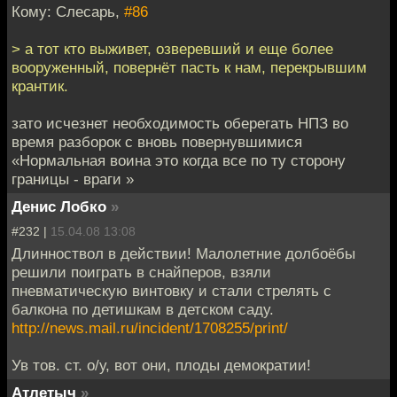
Кому: Слесарь,
#86
> а тот кто выживет, озверевший и еще более
вооруженный, повернёт пасть к нам, перекрывшим
крантик.
зато исчезнет необходимость оберегать НПЗ во
время разборок с вновь повернувшимися
«Нормальная воина это когда все по ту сторону
границы - враги »
Денис Лобко
»
#232 |
15.04.08 13:08
Длинноствол в действии! Малолетние долбоёбы
решили поиграть в снайперов, взяли
пневматическую винтовку и стали стрелять с
балкона по детишкам в детском саду.
http://news.mail.ru/incident/1708255/print/
Ув тов. ст. о/у, вот они, плоды демократии!
Атлетыч
»