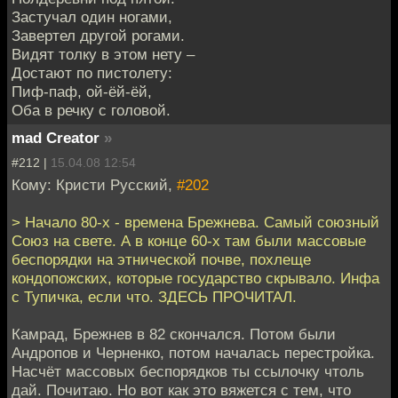
Застучал один ногами,
Завертел другой рогами.
Видят толку в этом нету –
Достают по пистолету:
Пиф-паф, ой-ёй-ёй,
Оба в речку с головой.
mad Creator
»
#212 |
15.04.08 12:54
Кому: Кристи Русский,
#202
> Начало 80-х - времена Брежнева. Самый союзный
Союз на свете. А в конце 60-х там были массовые
беспорядки на этнической почве, похлеще
кондопожских, которые государство скрывало. Инфа
с Тупичка, если что. ЗДЕСЬ ПРОЧИТАЛ.
Камрад, Брежнев в 82 скончался. Потом были
Андропов и Черненко, потом началась перестройка.
Насчёт массовых беспорядков ты ссылочку чтоль
дай. Почитаю. Но вот как это вяжется с тем, что