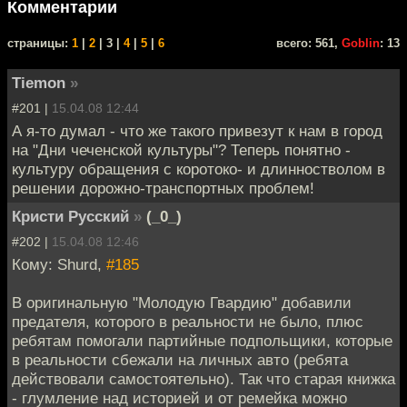
Комментарии
cтраницы:
1
|
2
| 3 |
4
|
5
|
6
всего: 561,
Goblin
: 13
Tiemon
»
#201 |
15.04.08 12:44
А я-то думал - что же такого привезут к нам в город
на "Дни чеченской культуры"? Теперь понятно -
культуру обращения с коротоко- и длинностволом в
решении дорожно-транспортных проблем!
Кристи Русский
»
(_0_)
#202 |
15.04.08 12:46
Кому: Shurd,
#185
В оригинальную "Молодую Гвардию" добавили
предателя, которого в реальности не было, плюс
ребятам помогали партийные подпольщики, которые
в реальности сбежали на личных авто (ребята
действовали самостоятельно). Так что старая книжка
- глумление над историей и от ремейка можно