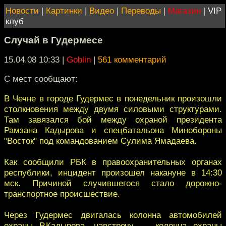
Новости
|
Картинки
|
Видео
|
Переводы
|
Магазин
|
VIP
клуб
Случай в Гудермесе
15.04.08 10:33
|
Goblin
|
561 комментарий
С мест сообщают:
В Чечне в городе Гудермес в понедельник произошли
столкновения между двумя силовыми структурами.
Там завязался бой между охраной президента
Рамзана Кадырова и спецбатальона Минобороны
"Восток" под командованием Сулима Ямадаева.
Как сообщили РБК в правоохранительных органах
республики, инцидент произошел накануне в 14:30
мск. Причиной случившегося стало дорожно-
транспортное происшествие.
Через Гудермес двигалась колонна автомобилей
охраны Р.Кадырова, навстречу — колонна охраны