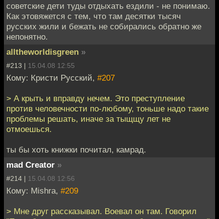
советские дети туды отдыхать ездили - не понимаю.
Как этовяжется с тем, что там десятки тысяч
русских жили и бежать не собирались обратно же
непонятно.
alltheworldisgreen
»
#213 |
15.04.08 12:55
Кому: Кристи Русский,
#207
> А крыть и вправду нечем. Это преступление
против человечности по-любому, тоньше надо такие
проблемы решать, иначе за тыщщу лет не
отмоешься.
ты бы хоть книжки почитал, камрад.
mad Creator
»
#214 |
15.04.08 12:56
Кому: Mishra,
#209
> Мне друг рассказывал. Воевал он там. Говорил