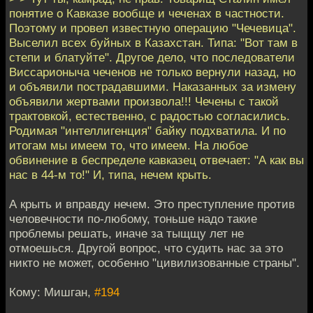
понятие о Кавказе вообще и чеченах в частности.
Поэтому и провел известную операцию "Чечевица".
Выселил всех буйных в Казахстан. Типа: "Вот там в
степи и блатуйте". Другое дело, что последователи
Виссарионыча чеченов не только вернули назад, но
и объявили пострадавшими. Наказанных за измену
объявили жертвами произвола!!! Чечены с такой
трактовкой, естественно, с радостью согласились.
Родимая "интеллигенция" байку подхватила. И по
итогам мы имеем то, что имеем. На любое
обвинение в беспределе кавказец отвечает: "А как вы
нас в 44-м то!" И, типа, нечем крыть.
А крыть и вправду нечем. Это преступление против
человечности по-любому, тоньше надо такие
проблемы решать, иначе за тыщщу лет не
отмоешься. Другой вопрос, что судить нас за это
никто не может, особенно "цивилизованные страны".
Кому: Мишган,
#194