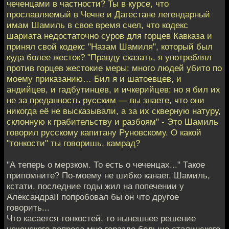
чеченцами в частности? Ты в курсе, что
прославляемый в Чечне и Дагестане легендарный
имам Шамиль в свое время счел, что кодекс
шариата недостаточно суров для горцев Кавказа и
принял свой кодекс "Назам Шамиля", который был
куда более жесток? "Правду сказать, я употреблял
против горцев жестокие меры: много людей убито по
моему приказанию… Бил я и шатоевцев, и
андийцев, и гадбутинцев, и ичкерийцев; но я бил их
не за преданность русским — вы знаете, что они
никогда её не высказывали, а за их скверную натуру,
склонную к грабительству и разбоям" - Это Шамиль
говорил русскому капитану Руновскому. О какой
"тонкости" ты говоришь, камрад?
"А теперь о мерзком. То есть о чеченцах..." Такое
припомните? По-моему не шибко канает. Шамиль,
кстати, последние годы жил на попечении у
АлександраII попробовал бы он что другое
говорить...
Что касается тонкостей, то нынешнее решение
чеченского вопроса мне гораздо больше сталинского