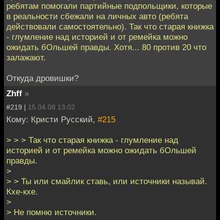
ребятам помогали партийные подпольщики, которые
в реальности сбежали на личных авто (ребята
действовали самостоятельно). Так что старая книжка
- глумление над историей и от ремейка можно
ожидать бОльшей правды. Хотя... 80 против 20 что
залажают.
Откуда дровишки?
Zhff
»
#219 |
15.04.08 13:02
Кому: Кристи Русский,
#215
> > > Так что старая книжка - глумление над
историей и от ремейка можно ожидать бОльшей
правды.
>
> > Ты или смайлик ставь, или источники называй.
Кхе-кхе.
>
> Не помню источники.