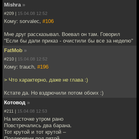
Mishra
»
#209 |
15.04.08 12:52
Кому: sorvalec,
#106
Мне друг рассказывал. Воевал он там. Говорил
"Если бы дали приказ - очистили бы все за неделю"
FatMob
»
#210 |
15.04.08 12:52
Кому: trauch,
#196
> Что характерно, даже не глава :)
Кстате да. Но вздрючили потом обоих :)
Котовод
»
#211 |
15.04.08 12:53
На мосточке утром рано
Повстречались два барана.
Тот крутой и тот крутой –
Полдеревни под пятой.