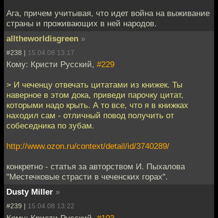
Ага, причем учитывая, что идет война на выживание
страны и проживающих в ней народов.
alltheworldisgreen
»
#238 |
15.04.08 13:17
Кому: Кристи Русский,
#229
> И чеченцу отвечать цитатами из книжек. Ты
наверное в этом дока, приведи парочку цитат,
которыми надо крыть. А то все, что я в книжках
находил сам - отличный повод получить от
собеседника по зубам.
http://www.ozon.ru/context/detail/id/3740289/
конкретно - статья за авторством И. Пыхалова
"Местечковые страсти в чеченских горах".
Dusty Miller
»
#239 |
15.04.08 13:22
Кому: Кристи Русский,
#103