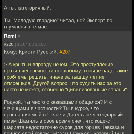
А ты, категоричный.
Ты "Молодую гвардию" читал, не? Эксперт по
глумлению, ё-маё.
Remi
»
#220 |
15.04.08 13:03
Кому: Кристи Русский,
#207
> А крыть и вправду нечем. Это преступление
против человечности по-любому, тоньше надо такие
проблемы решать, иначе за тыщщу лет не
отмоешься. Другой вопрос, что судить нас за это
никто не может, особенно "цивилизованные страны".
Родной, ты много с кавказцами общался? И с
чеченцами в частности? Ты в курсе, что
прославляемый в Чечне и Дагестане легендарный
имам Шамиль в свое время счел, что кодекс
шариата недостаточно суров для горцев Кавказа и
принял свой кодекс "Назам Шамиля", который был