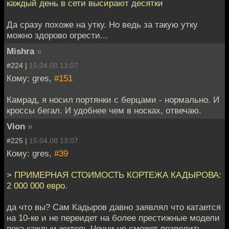
каждый день в сети высирают десятки
Да сразу похоже на утку. Но ведь за такую утку
можно здорово огрести...
Mishra
»
#224 |
15.04.08 13:07
Кому: gres,
#151
Камрад, я носил портянки с берцами - нормально. И
кроссы бегал. И удобнее чем в носках, отвечаю.
Vion
»
#225 |
15.04.08 13:07
Кому: gres,
#39
> ПРИМЕРНАЯ СТОИМОСТЬ КОРТЕЖА КАДЫРОВА:
2 000 000 евро.
да что вы? Сам Кадыров давно заявлял что катается
на 10-ке и не переидет на более престижные модели
пока каждыи житель Чечни не сможет позволить