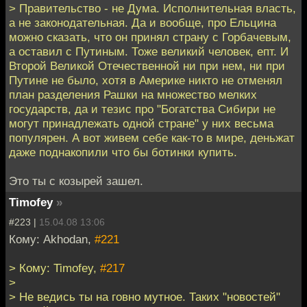
> Правительство - не Дума. Исполнительная власть,
а не законодательная. Да и вообще, про Ельцина
можно сказать, что он принял страну с Горбачевым,
а оставил с Путиным. Тоже великий человек, епт. И
Второй Великой Отечественной ни при нем, ни при
Путине не было, хотя в Америке никто не отменял
план разделения Рашки на множество мелких
государств, да и тезис про "Богатства Сибири не
могут принадлежать одной стране" у них весьма
популярен. А вот живем себе как-то в мире, деньжат
даже поднакопили что бы ботинки купить.
Это ты с козырей зашел.
Timofey
»
#223 |
15.04.08 13:06
Кому: Akhodan,
#221
> Кому: Timofey,
#217
>
> Не ведись ты на говно мутное. Таких "новостей"