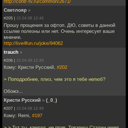
http://contr-tv.ru/common/2671/
Светлояр
»
#205 |
15.04.08 12:46
Прошу прощения за офтоп. ДЮ, советы в данной
ссылке полезны или нет. Очень интересует ваше
мнение.
http://live4fun.ru/joke/94062
trauch
»
#206 |
15.04.08 12:48
Кому: Кристи Русский,
#202
> Поподробнее, плиз, чем это я тебе нелюб?
Обожэ...
Кристи Русский
»
(_0_)
#207 |
15.04.08 12:49
Кому: Remi,
#197
> > Тут ты, камрад, не прав. Товарищ Сталин имел