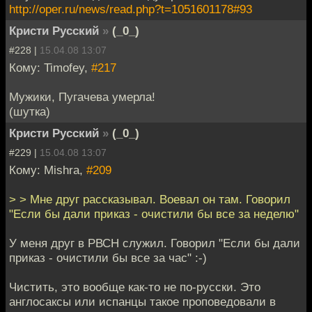
http://oper.ru/news/read.php?t=1051601178#93
Кристи Русский
»
(_0_)
#228 |
15.04.08 13:07
Кому: Timofey,
#217
Мужики, Пугачева умерла!
(шутка)
Кристи Русский
»
(_0_)
#229 |
15.04.08 13:07
Кому: Mishra,
#209
> > Мне друг рассказывал. Воевал он там. Говорил
"Если бы дали приказ - очистили бы все за неделю"
У меня друг в РВСН служил. Говорил "Если бы дали
приказ - очистили бы все за час" :-)
Чистить, это вообще как-то не по-русски. Это
англосаксы или испанцы такое проповедовали в