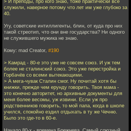
> И преподы, про кого знаю, тоже практически все
служили, наверное потому что лет им уже глубоко за
40.
Угу, советские интиллигенты, блин, от куда про них
такой стреотип, что они вне государства? Ни одного
не служившего мужика не знаю.
Кому: mad Creator,
#190
> Камрад - 80-е это уже не совсем союз. И уж тем
более не сталинский союз. Это уже перестройка и
Горбачёв со всеми вытекающими.
> А мега-чувак Сталин смог. Ну почитай хотя бы
книжки, прежде чем ерунду говорить. Твоя мама -
это конечно авторитет, но архивные документы для
меня более весомы, уж извини. Если уж про
родственников говорить, то мой папа, когда в школе
учился, спокойно ездил отдыхать в ту же Чечню.
Было это где-то в 60-е.
Начало 80-х - времена Брежнева. Самый союзный