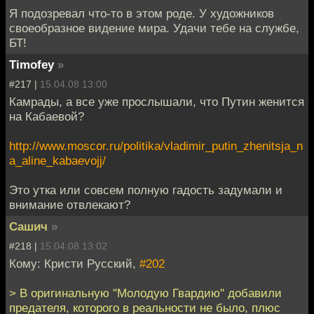
Я подозревал что-то в этом роде. У художников
своеобразное видение мира. Удачи тебе на службе,
БТ!
Timofey
»
#217 |
15.04.08 13:00
Камрады, а все уже прослышали, что Путин женится
на Кабаевой?
http://www.moscor.ru/politika/vladimir_putin_zhenitsja_n
a_aline_kabaevojj/
Это утка или совсем полную гадость задумали и
внимание отвлекают?
Сашич
»
#218 |
15.04.08 13:02
Кому: Кристи Русский,
#202
> В оригинальную "Молодую Гвардию" добавили
предателя, которого в реальности не было, плюс