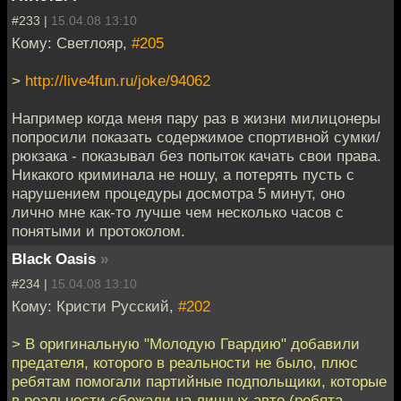
#233 |
15.04.08 13:10
Кому: Светлояр,
#205
>
http://live4fun.ru/joke/94062
Например когда меня пару раз в жизни милицонеры
попросили показать содержимое спортивной сумки/
рюкзака - показывал без попыток качать свои права.
Никакого криминала не ношу, а потерять пусть с
нарушением процедуры досмотра 5 минут, оно
лично мне как-то лучше чем несколько часов с
понятыми и протоколом.
Black Oasis
»
#234 |
15.04.08 13:10
Кому: Кристи Русский,
#202
> В оригинальную "Молодую Гвардию" добавили
предателя, которого в реальности не было, плюс
ребятам помогали партийные подпольщики, которые
в реальности сбежали на личных авто (ребята