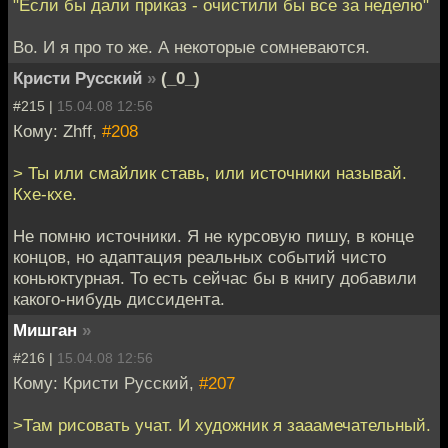
"Если бы дали приказ - очистили бы все за неделю"
Во. И я про то же. А некоторые сомневаются.
Кристи Русский
»
(_0_)
#215 |
15.04.08 12:56
Кому: Zhff,
#208
> Ты или смайлик ставь, или источники называй.
Кхе-кхе.
Не помню источники. Я не курсовую пишу, в конце
концов, но адаптация реальных событий чисто
коньюктурная. То есть сейчас бы в книгу добавили
какого-нибудь диссидента.
Мишган
»
#216 |
15.04.08 12:56
Кому: Кристи Русский,
#207
>Там рисовать учат. И художник я зааамечательный.