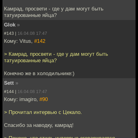
Камрад, просвети - где у дам могут быть
татуированные яйца?
Glok
»
#143 |
16.04.08 17:47
Кому: Vitus,
#142
> Камрад, просвети - где у дам могут быть
татуированные яйца?
Конечно же в холодильнике:)
Sett
»
#144 |
16.04.08 17:47
Кому: imagiro,
#90
> Прочитал интервью с Цекало.
Спасибо за наводку, камрад!
> Похоже, что стиль интервью оговаривается