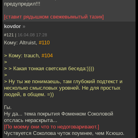
предупредил!!!
[ставит рядышком свежевымытый тазик]
kovdor
»
#121 |
16.04.08 17:28
Кому: Altruist,
#110
> Кому: trauch,
#104
>
> > Какая тонкая светская беседа:))))
>
> Ну ты же понимаешь, там глубокий подтекст и
несколько смысловых уровней. Не для простых
людей, в общем. =))
Гы.
Ну да... тема покрытия Фоменком Соколовой
отслась нераскрыта...
[По моему они что то недоговаривают.]
Чуствуется Соколова чуток поумнее, чем Ксюшо.