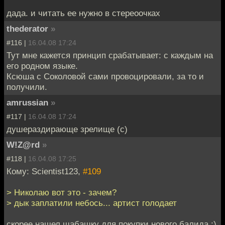
дада. и читать ее нужно в стереоочках
thederator
»
#116 |
16.04.08 17:24
Тут мне кажется принцип срабатывает: с каждым на
его родном языке.
Ксюша с Соколовой сами провоцировали, за то и
получили.
amrussian
»
#117 |
16.04.08 17:24
душераздирающе зрелище (с)
W!Z@rd
»
#118 |
16.04.08 17:25
Кому: Scientist123,
#109
> Николаю вот это - зачем?
> дык заплатили небось... артист голодает
скорее нашел шабашку для покупки нового балида :)