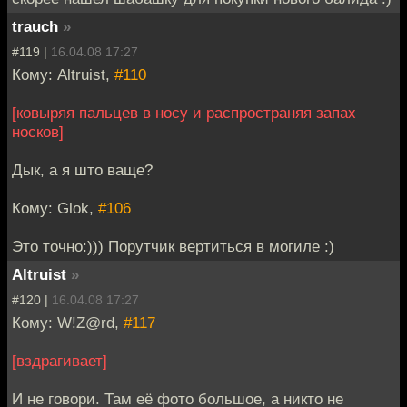
trauch
»
#119 |
16.04.08 17:27
Кому: Altruist,
#110
[ковыряя пальцев в носу и распространяя запах
носков]
Дык, а я што ваще?
Кому: Glok,
#106
Это точно:))) Порутчик вертиться в могиле :)
Altruist
»
#120 |
16.04.08 17:27
Кому: W!Z@rd,
#117
[вздрагивает]
И не говори. Там её фото большое, а никто не