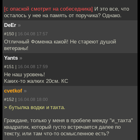
[с опаской смотрит на собеседника]
И это все, что
осталось у нее на память от поручика? Однако.
DeEr
»
#150 |
16.04.08 17:57
Отличный Фоменка какой! Не стареют душой
ветераны!
Yants
»
#151 |
16.04.08 17:59
Не наш уровень!
Каких-то жалких 20см. КС
cvetkof
»
#152 |
16.04.08 18:00
> бутылка водки и тахта.
Граждане, только у меня в пробеле между "и_тахта"
квадратик, который густо встречается далее по
тексту, или там что-то осмысленное есть?