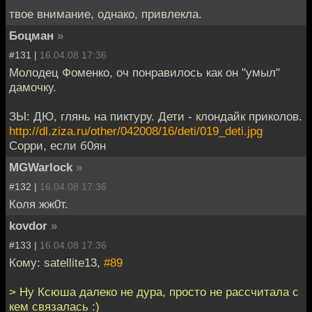
твое внимание, однако, привлекла.
Боцман
»
#131 |
16.04.08 17:36
Молодец Фоменко, оч понравилось как он "умыл"
дамочку.
ЗЫ: ДЮ, глянь на пиктуру. Дети - клондайк приколов.
http://dl.ziza.ru/other/042008/16/deti/019_deti.jpg
Сорри, если б0ян
MGWarlock
»
#132 |
16.04.08 17:36
Коля жж0т.
kovdor
»
#133 |
16.04.08 17:36
Кому: satellite13,
#89
> Ну Ксюша далеко не дура, просто не рассчитала с
кем связалась :)