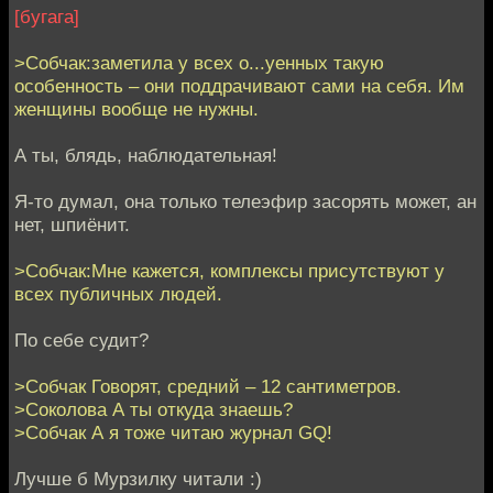
[бугага]
>Собчак:заметила у всех о...уенных такую
особенность – они поддрачивают сами на себя. Им
женщины вообще не нужны.
А ты, блядь, наблюдательная!
Я-то думал, она только телеэфир засорять может, ан
нет, шпиёнит.
>Собчак:Мне кажется, комплексы присутствуют у
всех публичных людей.
По себе судит?
>Cобчак Говорят, средний – 12 сантиметров.
>Соколова А ты откуда знаешь?
>Собчак А я тоже читаю журнал GQ!
Лучше б Мурзилку читали :)