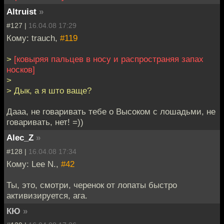
Altruist
»
#127 |
16.04.08 17:29
Кому: trauch,
#119
>
[ковыряя пальцев в носу и распространяя запах
носков]
>
> Дык, а я што ваще?
Дааа, не говаривать тебе о Высоком с лошадьми, не
говаривать, нет! =))
Alec_Z
»
#128 |
16.04.08 17:34
Кому: Lee N.,
#42
Ты, это, смотри, черенок от лопаты быстро
активизируется, ага.
КЮ
»