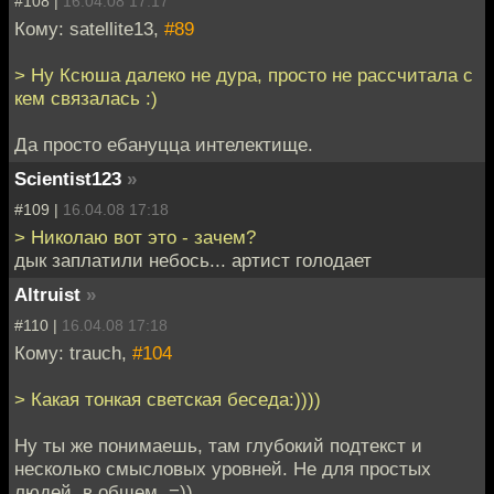
#108 |
16.04.08 17:17
Кому: satellite13,
#89
> Ну Ксюша далеко не дура, просто не рассчитала с
кем связалась :)
Да просто ебануцца интелектище.
Scientist123
»
#109 |
16.04.08 17:18
> Николаю вот это - зачем?
дык заплатили небось... артист голодает
Altruist
»
#110 |
16.04.08 17:18
Кому: trauch,
#104
> Какая тонкая светская беседа:))))
Ну ты же понимаешь, там глубокий подтекст и
несколько смысловых уровней. Не для простых
людей, в общем. =))