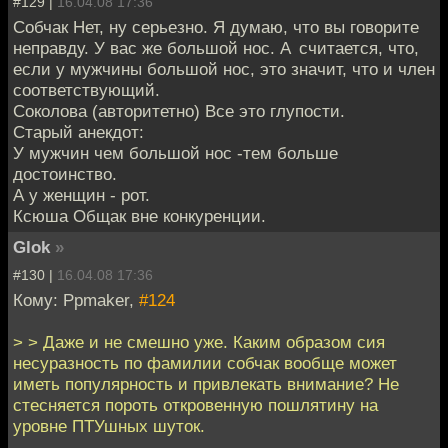
#129 |
16.04.08 17:36
Собчак Нет, ну серьезно. Я думаю, что вы говорите
неправду. У вас же большой нос. А считается, что,
если у мужчины большой нос, это значит, что и член
соответствующий.
Соколова (авторитетно) Все это глупости.
Старый анекдот:
У мужчин чем большой нос -тем больше
достоинство.
А у женщин - рот.
Ксюша Общак вне конкуренции.
Glok
»
#130 |
16.04.08 17:36
Кому: Ppmaker,
#124
> > Даже и не смешно уже. Каким образом сия
несуразность по фамилии собчак вообще может
иметь популярность и привлекать внимание? Не
стесняется пороть откровенную пошлятину на
уровне ПТУшных шуток.