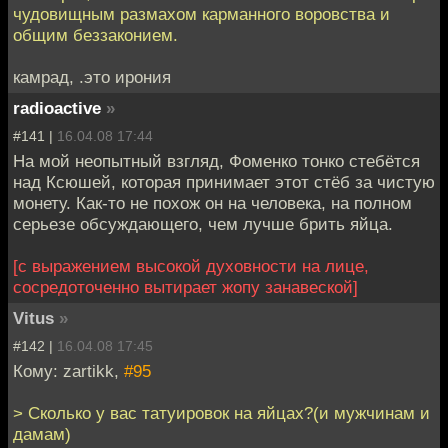
чудовищным размахом карманного воровства и
общим беззаконием.
камрад, .это ирония
radioactive
»
#141 |
16.04.08 17:44
На мой неопытный взгляд, Фоменко тонко стебётся
над Ксюшей, которая принимает этот стёб за чистую
монету. Как-то не похож он на человека, на полном
серьезе обсуждающего, чем лучше брить яйца.
[с выражением высокой духовности на лице,
сосредоточенно вытирает жопу занавеской]
Vitus
»
#142 |
16.04.08 17:45
Кому: zartikk,
#95
> Сколько у вас татуировок на яйцах?(и мужчинам и
дамам)