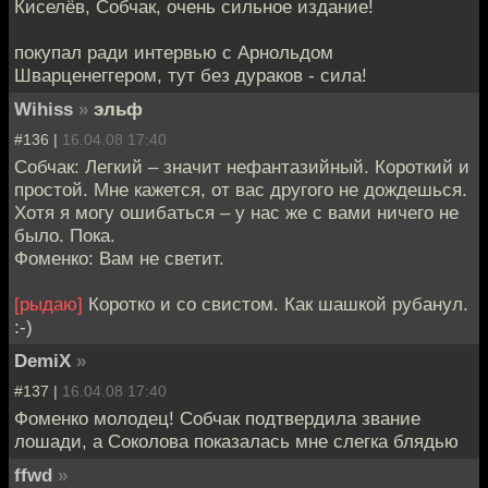
Киселёв, Собчак, очень сильное издание!
покупал ради интервью с Арнольдом
Шварценеггером, тут без дураков - сила!
Wihiss
»
эльф
#136 |
16.04.08 17:40
Собчак: Легкий – значит нефантазийный. Короткий и
простой. Мне кажется, от вас другого не дождешься.
Хотя я могу ошибаться – у нас же с вами ничего не
было. Пока.
Фоменко: Вам не светит.
[рыдаю]
Коротко и со свистом. Как шашкой рубанул.
:-)
DemiX
»
#137 |
16.04.08 17:40
Фоменко молодец! Собчак подтвердила звание
лошади, а Соколова показалась мне слегка блядью
ffwd
»