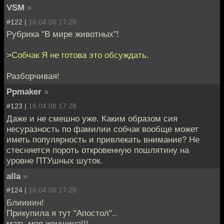
VSM
»
#122 |
16.04.08 17:28
Рубрика "В мире животных"!
>Собчак Я не готова это обсуждать.
Разборчивая!
Ppmaker
»
#123 |
16.04.08 17:28
Даже и не смешно уже. Каким образом сия
несуразность по фамилии собчак вообще может
иметь популярность и привлекать внимание? Не
стесняется пороть откровенную пошлятину на
уровне ПТУшных шуток.
alla
»
#124 |
16.04.08 17:28
Блиииин!
Прикупила я тут "Апостол"..
мать моя женщина!!!