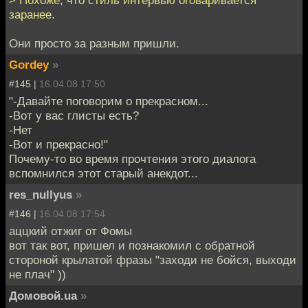
заранее.
Они просто за разным пришли.
Gordey
»
#145 |
16.04.08 17:50
"-Давайте поговорим о прекрасном...
-Вот у вас глисты есть?
-Нет
-Вот и прекрасно!"
Почему-то во время прочтения этого диалога
вспомнился этот старый анекдот...
res_nullyus
»
#146 |
16.04.08 17:54
аццкий отжиг от Фомы
вот так вот, пришел и познакомил с обратной
стороной крылатой фразы "заходи не бойся, выходи
не плач" ))
Домовой.ua
»