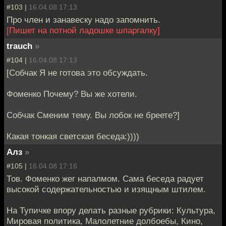
#103 |
16.04.08 17:13
Про член и занавеску надо запомнить.
[Пишет на потной ладошке шпаргалку]
trauch
»
#104 |
16.04.08 17:13
[Собчак Я не готова это обсуждать.
Фоменко Почему? Вы же хотели.
Собчак Сменим тему. Вы лобок не бреете?]
Какая тонкая светская беседа:))))
Алз
»
#105 |
16.04.08 17:16
Тов. Фоменко жег напалмом. Сама беседа радует
высокой содержательностью и изящным штилем.
На Тупичке впору делать разные рубрики: Культура,
Мировая политика, Малолетние долбоебы, Кино,