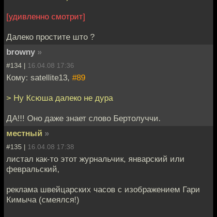
[удивленно смотрит]
Далеко простите што ?
browny
»
#134 |
16.04.08 17:36
Кому: satellite13,
#89
> Ну Ксюша далеко не дура
ДА!!! Оно даже знает слово Бертолуччи.
местный
»
#135 |
16.04.08 17:38
листал как-то этот журнальчик, январский или
февральский,
реклама швейцарских часов с изображением Гари
Кимыча (смеялся!)