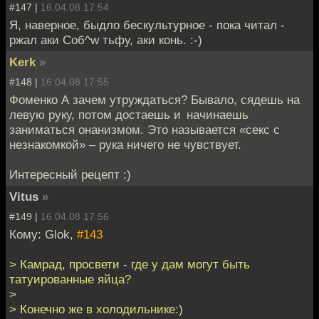
#147 |
16.04.08 17:54
Я, наверное, быдло бескультурное - пока читал -
ржал аки Соб^w тьфу, аки конь. :-)
Kerk
»
#148 |
16.04.08 17:55
Фоменко А зачем утруждаться? Бывало, сядешь на
левую руку, потом достаешь и начинаешь
заниматься онанизмом. Это назы­вается «секс с
незнакомкой» – рука ничего не чувствует.
Интересный рецепт :)
Vitus
»
#149 |
16.04.08 17:56
Кому: Glok,
#143
> Камрад, просвети - где у дам могут быть
татуированные яйца?
>
> Конечно же в холодильнике:)