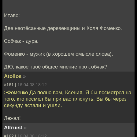
Итаво:
Две неотёсанные деревенщины и Коля Фоменко.
Собчак - дура.
Фоменко - мужик (в хорошем смысле слова).
ДЮ, какое твоё общее мнение про собчак?
Atollos
»
#161 |
16.04.08 18:12
>Фоменко Да полно вам, Ксения. Я бы посмотрел на
того, кто посмел бы при вас плюнуть. Вы бы через
секунду встали и ушли.
Лежал!
Altruist
»
#162 |
16.04.08 18:12