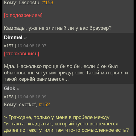
Кому: Discostu,
#153
[с подозрением]
Камрады, уже не элитный ли у вас браузер?
Dimmel
»
#157 |
16.04.08 18:07
[оторжавшись]
Мда. Насколько проще было бы, если б он был
обыкновенным тупым придурком. Такой матерьял и
такой хернёй занимается...
Glok
»
#158 |
16.04.08 18:09
Кому: cvetkof,
#152
> Граждане, только у меня в пробеле между
"и_тахта" квадратик, который густо встречается
далее по тексту, или там что-то осмысленное есть?