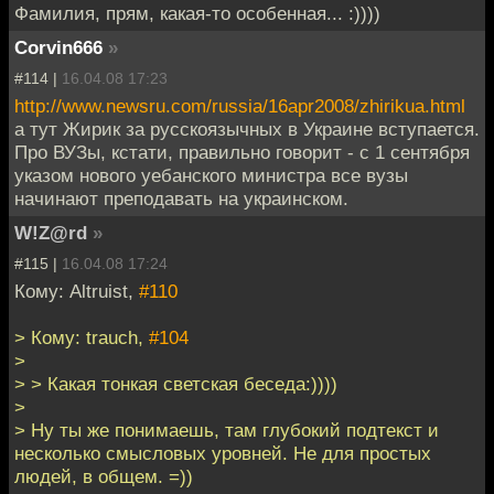
Фамилия, прям, какая-то особенная... :))))
Corvin666
»
#114 |
16.04.08 17:23
http://www.newsru.com/russia/16apr2008/zhirikua.html
а тут Жирик за русскоязычных в Украине вступается.
Про ВУЗы, кстати, правильно говорит - с 1 сентября
указом нового уебанского министра все вузы
начинают преподавать на украинском.
W!Z@rd
»
#115 |
16.04.08 17:24
Кому: Altruist,
#110
> Кому: trauch,
#104
>
> > Какая тонкая светская беседа:))))
>
> Ну ты же понимаешь, там глубокий подтекст и
несколько смысловых уровней. Не для простых
людей, в общем. =))