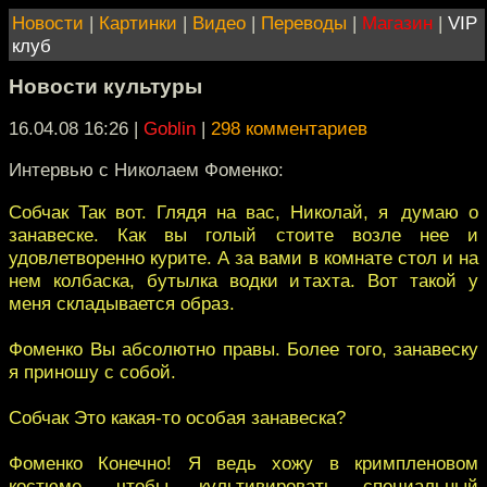
Новости
|
Картинки
|
Видео
|
Переводы
|
Магазин
|
VIP
клуб
Новости культуры
16.04.08 16:26
|
Goblin
|
298 комментариев
Интервью с Николаем Фоменко:
Собчак Так вот. Глядя на вас, Николай, я думаю о
занавеске. Как вы голый стоите возле нее и
удовлетворенно курите. А за вами в комнате стол и на
нем колбаска, бутылка водки и тахта. Вот такой у
меня складывается образ.
Фоменко Вы абсолютно правы. Более того, занавеску
я приношу с собой.
Собчак Это какая-то особая занавеска?
Фоменко Конечно! Я ведь хожу в кримпленовом
костюме, чтобы культивировать специальный