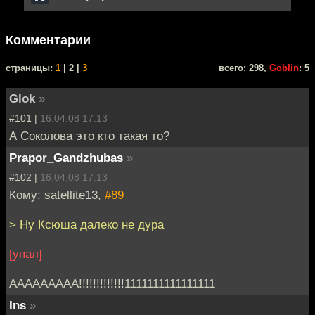
Комментарии
cтраницы:
1
| 2 |
3
всего: 298,
Goblin
: 5
Glok
»
#101 |
16.04.08 17:13
А Соколова это кто такая то?
Prapor_Gandzhubas
»
#102 |
16.04.08 17:13
Кому: satellite13,
#89
> Ну Ксюша далеко не дура
[упал]
ААААААААА!!!!!!!!!!!!!1111111111111111
Ins
»