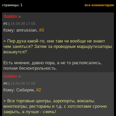
cтраницы: 1
все комментарии
Goblin
»
#5 |
16.04.08 17:05
Кому: amrussian,
#3
> Пир духа какой-то, они там че вообще не знают
чем заняться? Затем за проводные маршрутизаторы
возьмутся?
Есть мнение, давно пора, а не то распоясались,
полная бесконтрольность.
Goblin
»
#6 |
16.04.08 17:05
Кому: Сибиряк,
#2
> Все торговые центры, аэропорты, вокзалы,
кинотеатры, рестораны и т.д. с хотспотами срочно
закрыть, а лучше - сжечь!