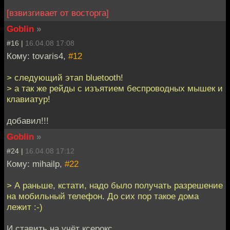
[взвизгивает от восторга]
Goblin
»
#16 |
16.04.08 17:08
Кому: tovaris4,
#12
> следующий этап bluetooth!
> а так же рейды с изъятием беспроводных мышек и
клавиатур!
добавил!!!
Goblin
»
#24 |
16.04.08 17:12
Кому: mihailp,
#22
> А раньше, кстати, надо было получать разрешение
на мобильный телефон. До сих пор такое дома
лежит :-)
И ставить на учёт ксерокс.