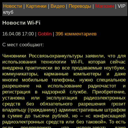
Новости
|
Картинки
|
Видео
|
Переводы
|
Магазин
|
VIP
клуб
Новости Wi-Fi
16.04.08 17:00
|
Goblin
|
396 комментариев
С мест сообщают:
Чиновники Россвязьохранкультуры заявили, что для
использования технологии Wi-Fi, которая сейчас
внедрена практически во все продаваемые ноутбуки,
коммуникаторы, карманные компьютеры и даже
многие мобильные телефоны, нужно специальное
разрешение на использование радиочастот и
регистрация в надзорной службе. Приобретение,
установка или эксплуатация радиоэлектронных
средств без обязательного разрешения грозит
владельцу (гражданину) административным штрафом
в сумме до тысячи рублей, но – «с конфискацией
радиоэлектронных средств или без таковой». То есть
если предположить, что использовать даже