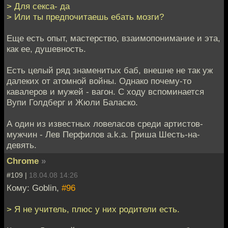
> Для секса- да
> Или ты предпочитаешь ебать мозги?
Еще есть опыт, мастерство, взаимопонимание и эта,
как ее, душевность.
Есть целый ряд знаменитых баб, внешне не так уж
далеких от атомной войны. Однако почему-то
кавалеров и мужей - вагон. С ходу вспоминается
Вупи Голдберг и Жюли Баласко.
А один из известных ловеласов среди артистов-
мужчин - Лев Перфилов a.k.a. Гриша Шесть-на-
девять.
Chrome
»
#109 |
18.04.08 14:26
Кому: Goblin,
#96
> Я не учитель, плюс у них родители есть.