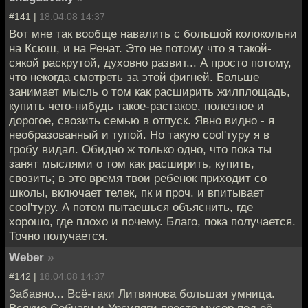
#141 |
18.04.08 14:37
Вот мне так вообще навалить с большой колокольни
на Ксюш, и на Ренат. Это не потому что я такой-
сякой раскрутой, духовно развит... А просто потому,
что некогда смотреть за этой фигней. Больше
занимает мысль о том как расширить жилплощадь,
купить чего-нибудь такое-растакое, полезное и
дорогое, свозить семью в отпуск. Явно видно - я
необразованный и тупой. Но такую cool'туру я в
гробу видал. Обидно ж только одно, что пока ты
занят мыслями о том как расширить, купить,
свозить; в это время твои ребенок приходит со
школы, включает телек, пк и проч. и впитывает
cool'туру. А потом пытаешься объяснить, где
хорошо, где плохо и почему. Благо, пока получается.
Точно получается.
Webеr
»
#142 |
18.04.08 14:37
Забавно... Всё-таки Литвинова большая умница.
Всякие Собчаги и Урсуляги просто мусор под её