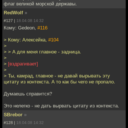
флаг великой морской державы.
RedWolf
»
#127 |
18.04.08 14:32
Кому: Gedeon,
#116
> Кому: Алексейка,
#104
>
> > А для меня главное - задница.
>
>
[вздрагивает]
>
> Ты, камрад, главное - не давай вырывать эту
цитату из контекста. А то как бы чего не пропало.
Думаешь справится?
Это нелегко - не дать вырвать цитату из контекста.
SBrebor
»
#128 |
18.04.08 14:32