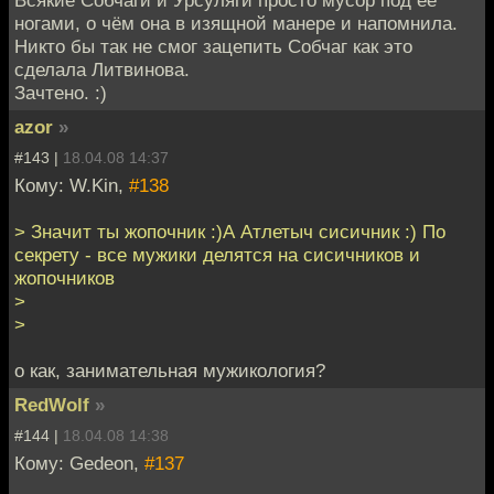
ногами, о чём она в изящной манере и напомнила.
Никто бы так не смог зацепить Собчаг как это
сделала Литвинова.
Зачтено. :)
azor
»
#143 |
18.04.08 14:37
Кому: W.Kin,
#138
> Значит ты жопочник :)А Атлетыч сисичник :) По
секрету - все мужики делятся на сисичников и
жопочников
>
>
о как, занимательная мужикология?
RedWolf
»
#144 |
18.04.08 14:38
Кому: Gedeon,
#137