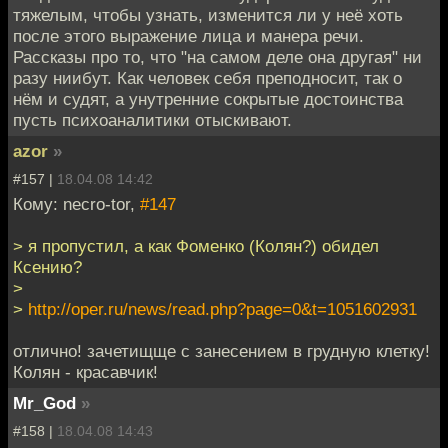
тяжелым, чтобы узнать, изменится ли у неё хоть
после этого выражение лица и манера речи.
Рассказы про то, что "на самом деле она другая" ни
разу ниибут. Как человек себя преподносит, так о
нём и судят, а унутренние сокрытые достоинства
пусть психоаналитики отыскивают.
azor
»
#157 |
18.04.08 14:42
Кому: necro-tor,
#147
> я пропустил, а как Фоменко (Колян?) обидел
Ксению?
>
>
http://oper.ru/news/read.php?page=0&t=1051602931
отлично! зачетищще с занесением в грудную клетку!
Колян - красавчик!
Mr_God
»
#158 |
18.04.08 14:43