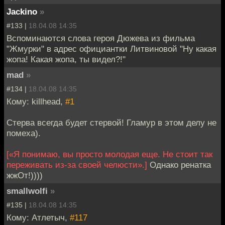
Jackino
»
#133 |
18.04.08 14:35
Вспоминаются слова героя Дюжева из фильма
"Жмурки" в адрес официантки Литвиновой "Ну какая
жопа! Какая жопа, ты видел?!"
mad
»
#134 |
18.04.08 14:35
Кому: killhead,
#1
Стерва всегда будет стервой! Гламур в этом делу не
помеха).
[«Я понимаю, вы просто молодая еще. Не стоит так
переживать из-за своей челюсти».]
Однако ренатка
жжОт!))))
smallwolfi
»
#135 |
18.04.08 14:35
Кому: Атлетыч,
#117