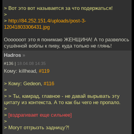
> Вот это вот называется за что подержаться!
>
>
http://84.252.151.4/uploads/post-3-
12041803306431.jpg
Ооооооот это я понимаю ЖЕНЩИНА! А то развелось
сушённой воблы к пиву, куда только не глянь!
Hadros
»
#136 |
18.04.08 14:35
Кому: killhead,
#119
> Кому: Gedeon,
#116
>
> > Ты, камрад, главное - не давай вырывать эту
цитату из контекста. А то как бы чего не пропало.
>
>
[вздрагивает еще сильнее]
>
> Могут отгрызть задницу?!