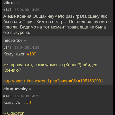
viktor
»
#147 |
18.04.08 14:39
А еще Ксения Общак неумело разыграла сцену яко
бы она и Пэрис Хилтон сестры. Последняя шутки не
поняла. Видимо на тот момент трава еще не была
ею выкурена.
necro-tor
»
#148 |
18.04.08 14:39
Кому: azor,
#139
> я пропустил, а как Фоменко (Колян?) обидел
Ксению?
http://oper.ru/news/read.php?page=0&t=1051602931
chuguevsky
»
#149 |
18.04.08 14:39
Кому: Алз,
#9
> Оффтоп