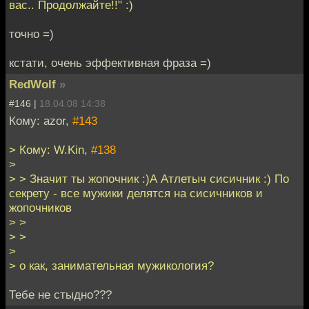
вас.. Продолжайте!!" :)
точно =)
кстати, очень эффективная фраза =)
RedWolf
»
#146 |
18.04.08 14:38
Кому: azor,
#143
> Кому: W.Kin,
#138
>
> > Значит ты жопочник :)А Атлетыч сисичник :) По
секрету - все мужики делятся на сисичников и
жопочников
> >
> >
>
> о как, занимательная мужикология?
Тебе не стыдно???