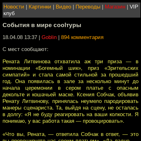
Новости
|
Картинки
|
Видео
|
Переводы
|
Магазин
|
VIP
клуб
События в мире coolтуры
18.04.08 13:37
|
Goblin
|
894 комментария
С мест сообщают:
Рената Литвинова отхватила аж три приза — в
номинации «Богемный шик», приз «Зрительских
симпатий» и стала самой стильной за прошедший
год. Она появилась в зале за несколько минут до
начала церемонии в сером платье с опасным
декольте и кошачьей маске. Ксения Собчак, объявив
Ренату Литвинову, принялась неумело пародировать
манеры сценариста. Та, выйдя на сцену, не осталась
в долгу: «Я не буду реагировать на ваши колкости. Я
понимаю, у вас работа такая — провоцировать».
«Что вы, Рената, — ответила Собчак в ответ, — это
вы провоцируете нас своим платьем». «Да ладно, —