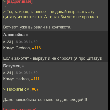
>
[вздрагивает]
>
> Ты, камрад, главное - не давай вырывать эту
цитату из контекста. А то как бы чего не пропало.
Вот-вот, уже вырвали из контекста.
Алексейка
»
#123 |
18.04.08 14:30
Кому: Gedeon,
#116
Если захотят - вырвут и не спросят (я про цитату)!
Безумец
»
#124 |
18.04.08 14:30
Кому: Hadros,
#111
> Нифига! см.
#67
Даже повыебываться мне не дал, злодей!!!
[кричит в ярости]