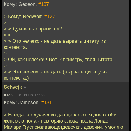
Кому: Gedeon,
#137
> Кому: RedWolf,
#127
>
> > Думаешь справится?
> >
> > Это нелегко - не дать вырвать цитату из
контекста.
>
> Ой, как нелегко!!! Вот, к примеру, твоя цитата:
>
> > Это нелегко - не дать (вырвать цитату из
контекста.)
Schvejk
»
#145 |
18.04.08 14:38
Кому: Jameson,
#131
> Всегда ,в случаях когда сцепляются две особи
женсокго пола - повторяю слова посла Лондо
Малари "(успокаивающе)девочки, девочки, умоляю