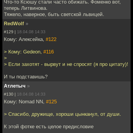
Что-то Ксюшу стали часто обижать. Фоменко вот,
теперь Литвинова.
Тяжело, наверное, быть светской львицей.
RedWolf
»
#129 |
18.04.08 14:33
Кому: Алексейка,
#122
> Кому: Gedeon,
#116
>
> Если захотят - вырвут и не спросят (я про цитату)!
И ты подставишь?
Атлетыч
»
#130 |
18.04.08 14:33
Кому: Nomad NN,
#125
> Спасибо, дружище, хороши цынканул, от души.
К этой фотке есть целое предисловие