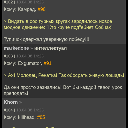
#102 |
18.04.08 14:25
Кому: Кaмрaд,
#98
> Видать в coolтурных кругах зародилось новое
модное движение: "Кто круче под"ебнет Собчак"
Тупичок одержал уверенную победу!!!
markedone
»
интеллектуал
#103 |
18.04.08 14:25
Кому: Exgumator,
#91
> Ах! Молодец Ренатка! Так обосрать живую лошадь!
Да они просто зазнались! Вот бы каждой тваои урок
преподать!
Khorn
»
#104 |
18.04.08 14:25
Кому: killhead,
#85