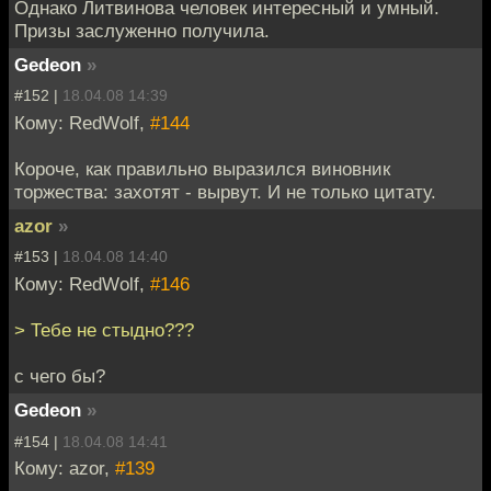
Однако Литвинова человек интересный и умный.
Призы заслуженно получила.
Gedeon
»
#152 |
18.04.08 14:39
Кому: RedWolf,
#144
Короче, как правильно выразился виновник
торжества: захотят - вырвут. И не только цитату.
azor
»
#153 |
18.04.08 14:40
Кому: RedWolf,
#146
> Тебе не стыдно???
с чего бы?
Gedeon
»
#154 |
18.04.08 14:41
Кому: azor,
#139