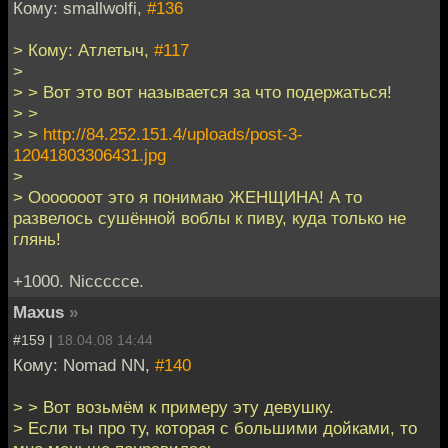
Кому: smallwolfi,
#136
> Кому: Атлетыч,
#117
>
> > Вот это вот называется за что подержаться!
> >
> >
http://84.252.151.4/uploads/post-3-
12041803306431.jpg
>
> Ооооооот это я понимаю ЖЕНЩИНА! А то
развелось сушённой воблы к пиву, куда только не
глянь!
+1000. Niccccce.
Maxus
»
#159 |
18.04.08 14:44
Кому: Nomad NN,
#140
> > Вот возьмём к примеру эту девушку.
> Если ты про ту, которая с большими дойками, то