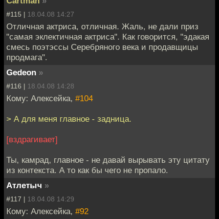
Cartman
»
#115 |
18.04.08 14:27
Отличная актриса, отличная. Жаль, не дали приз
"самая эклектичная актриса". Как говорится, "эдакая
смесь поэтэссы Серебряного века и продавщицы
продмага".
Gedeon
»
#116 |
18.04.08 14:28
Кому: Алексейка,
#104
> А для меня главное - задница.
[вздрагивает]
Ты, камрад, главное - не давай вырывать эту цитату
из контекста. А то как бы чего не пропало.
Атлетыч
»
#117 |
18.04.08 14:29
Кому: Алексейка,
#92