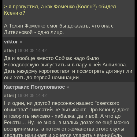
> я пропустил, а как Фоменко (Колян?) обидел
Ксению?
А Толян Фоменко смог бы доказать, что она с
Литвиновой - одно лицо.
viktor
»
#155 |
18.04.08 14:42
Да и вообще вместо Собчак надо было
Новодворскую выпустить и в пару к ней Анпилова.
Дать каждому короткоствол и посмотреть дотянут ли
они хоть до первой номинации
Кастракис Полупопалос
»
#156 |
18.04.08 14:42
Ни один, ни другой персонаж нашего "светского
обчиства" симпатий не вызывают. Про Ксюшу даже
и говорить неловко - хабалка, да и всё. А что до
Ренаты... Ну, не знаю, в малых дозах её ещё можно
воспринимать, а потом от жеманства этого скулы
сводить начинает и хочется ударить чем-нибудь