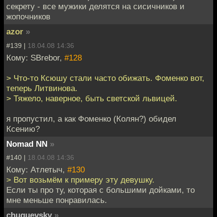
секрету - все мужики делятся на сисичников и
жопочников
azor
»
#139 |
18.04.08 14:36
Кому: SBrebor,
#128
> Что-то Ксюшу стали часто обижать. Фоменко вот,
теперь Литвинова.
> Тяжело, наверное, быть светской львицей.
я пропустил, а как Фоменко (Колян?) обидел
Ксению?
Nomad NN
»
#140 |
18.04.08 14:36
Кому: Атлетыч,
#130
> Вот возьмём к примеру эту девушку.
Если ты про ту, которая с большими дойками, то
мне меньше понравилась.
chuguevsky
»