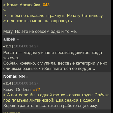
> Кому: Алексейка,
#43
>
> > я бы не отказался трахнуть Ренату Литвинову
> с легкостью можешь вздрочнуть
Могу. Но это не совсем одно и то же.
alibek
»
#113 |
18.04.08 14:27
Рената — мадам умная и весьма ядовитая, когда
захочет.
Собчак, конечно, сглупила, весовые категории у них
слишком разные, чтобы пытаться ее поддеть.
Nomad NN
»
#114 |
18.04.08 14:27
Кому: Gedeon,
#72
> А вот если бы в одной фотке - сразу трусы Собчак
под платьем Литвиновой! Два сеанса в одном!!!
Хорош травить, я все таки на работе еще сижу.