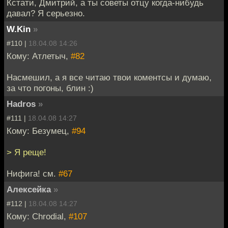
Кстати, Дмитрий, а ты советы отцу когда-нибудь
давал? Я серьезно.
W.Kin
»
#110 |
18.04.08 14:26
Кому: Атлетыч,
#82
Насмешил, а я все читаю твои коментсы и думаю,
за что погоны, блин :)
Hadros
»
#111 |
18.04.08 14:27
Кому: Безумец,
#94
> Я реще!
Нифига! см.
#67
Алексейка
»
#112 |
18.04.08 14:27
Кому: Chrodial,
#107