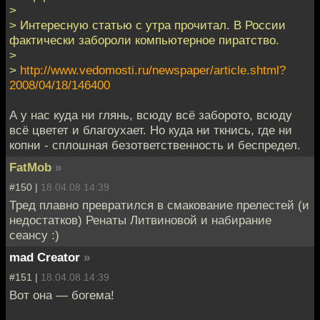
>
> Интересную статью с утра прочитал. В России
фактически забороли компьютерное пиратство.
>
>
http://www.vedomosti.ru/newspaper/article.shtml?
2008/04/18/146400
А у нас куда ни глянь, всюду всё заборото, всюду
всё цветет и благоухает. Но куда ни ткнись, где ни
копни - сплошная безответственность и беспредел.
FatMob
»
#150 |
18.04.08 14:39
Тред плавно превратился в смакование прелестей (и
недостатков) Ренаты Литвиновой и набирание
сеансу :)
mad Creator
»
#151 |
18.04.08 14:39
Вот она — богема!