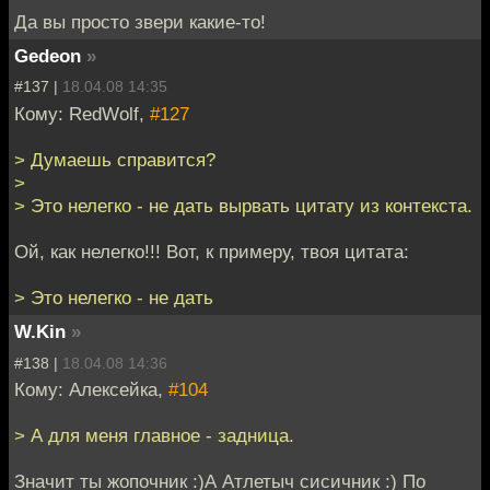
Да вы просто звери какие-то!
Gedeon
»
#137 |
18.04.08 14:35
Кому: RedWolf,
#127
> Думаешь справится?
>
> Это нелегко - не дать вырвать цитату из контекста.
Ой, как нелегко!!! Вот, к примеру, твоя цитата:
> Это нелегко - не дать
W.Kin
»
#138 |
18.04.08 14:36
Кому: Алексейка,
#104
> А для меня главное - задница.
Значит ты жопочник :)А Атлетыч сисичник :) По