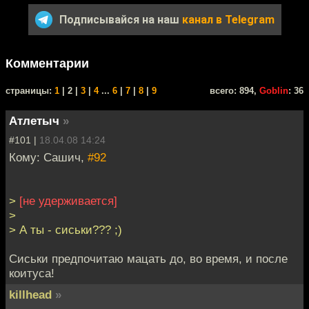
Подписывайся на наш
канал в Telegram
Комментарии
cтраницы:
1
| 2 |
3
|
4
...
6
|
7
|
8
|
9
всего: 894,
Goblin
: 36
Атлетыч
»
#101 |
18.04.08 14:24
Кому: Сашич,
#92
>
[не удерживается]
>
> А ты - сиськи??? ;)
Сиськи предпочитаю мацать до, во время, и после
коитуса!
killhead
»