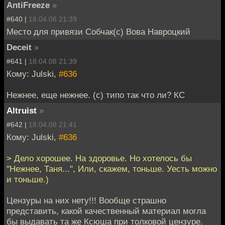
AntiFreeze
»
#640 |
18.04.08 21:39
Место для привязи Собчак(с) Вова Навроцкий
Deceit
»
#641 |
18.04.08 21:39
Кому: Julski,
#636
Нежнее, еще нежнее. (c) типо так что ли? КС
Altruist
»
#642 |
18.04.08 21:41
Кому: Julski,
#636
> Дело хорошее. На здоровье. Но хотелось бы
"Нежнее, Таня...", Или, скажем, тоньше. Уесть можно
и тоньше.)
Цензуры на них нету!!! Вообще страшно
представить, какой качественный материал могла
бы выдавать та же Ксюша при толковой цензуре.