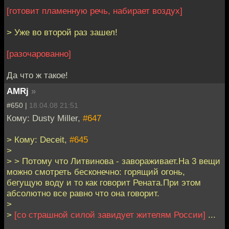
[готовит пламенную речь, набирает воздух]
> Уже во второй раз зашел!
[разочарованно]
Да что ж такое!
AMRj
»
#650 |
18.04.08 21:51
Кому: Dusty Miller,
#647
> Кому: Deceit,
#645
>
> > Потому что Литвинова - завораживает.На 3 вещи
можно смотреть бесконечно: горящий огонь,
бегущую воду и то как говорит Рената.При этом
абсолютно все равно что она говорит.
>
>
[со страшной силой завидует жителям России]
...