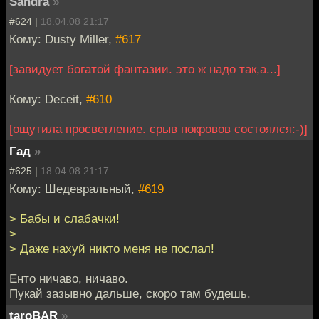
Sandra
»
#624 |
18.04.08 21:17
Кому: Dusty Miller,
#617
[завидует богатой фантазии. это ж надо так,а...]
Кому: Deceit,
#610
[ощутила просветление. срыв покровов состоялся:-)]
Гад
»
#625 |
18.04.08 21:17
Кому: Шедевральный,
#619
> Бабы и слабачки!
>
> Даже нахуй никто меня не послал!
Енто ничаво, ничаво.
Пукай зазывно дальше, скоро там будешь.
taroBAR
»