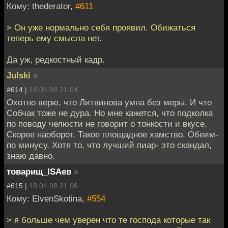
Кому: thederator,
#611
> Он уже нормально себя проявил. Обижаться
теперь ему смысла нет.
Да уж, редкостный кадр.
Julski
»
#614 |
18.04.08 21:04
Охотно верю, что Литвинова умна без меры. И что
Собчак тоже не дура. Но мне кажется, что подколка
по поводу челюсти не говорит о тонкости и вкусе.
Скорее наоборот. Такое площадное хамство. Обеим-
по минусу. Хотя то, что лучший пиар- это скандал,
знаю давно.
товарищ_ISAев
»
#615 |
18.04.08 21:06
Кому: ElvenSkotina,
#554
> я больше чем уверен что те господа которые так