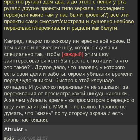
яростно ругают дом два, а до этого с пеной у рта
ругали другие проекты типо зеркала, последнего
героя(или какие там у нас были проекты?) все эти
проекты сами смотрят/смотрели и душевно неебово
переживают/переживали и рыдали как белуги.
Камрад, людям по всякому интересно всё новое. В
том числе и всяческие шоу, которые сделаны
специально так, чтобы
[каждый]
этим шоу
заинтересовался хотя бы просто с позиции "а что
это такое?". Другое дело, что человек, у которого
есть свои дела и заботы, окромя убивания времени
перед чудо-ящиком, быстро к этой клоунаде
охладеет. И уж всяко переживания не зашкалят за
переживания от просмотра какой-нибудь киношки.
А за чем убивать время - за просмотром очередного
шоу или за игрой в ММОГ - не важно. Главное не
думать, что "жизнь" по ту сторону экрана и есть
жизнь настоящая.
Altruist
»
#616 |
18.04.08 21:07