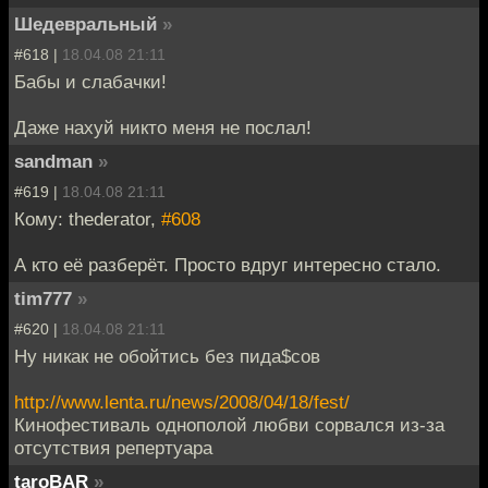
Шедевральный
»
#618 |
18.04.08 21:11
Бабы и слабачки!
Даже нахуй никто меня не послал!
sandman
»
#619 |
18.04.08 21:11
Кому: thederator,
#608
А кто её разберёт. Просто вдруг интересно стало.
tim777
»
#620 |
18.04.08 21:11
Ну никак не обойтись без пида$сов
http://www.lenta.ru/news/2008/04/18/fest/
Кинофестиваль однополой любви сорвался из-за
отсутствия репертуара
taroBAR
»