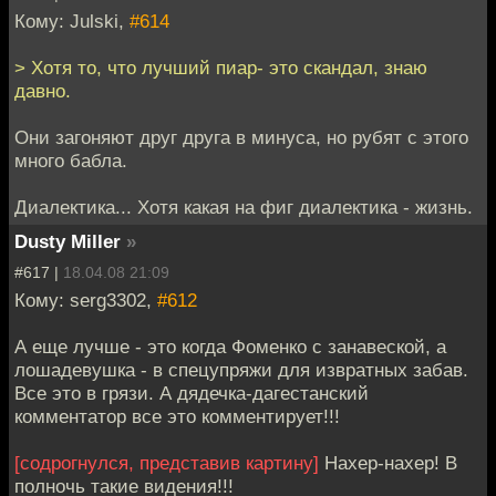
Кому: Julski,
#614
> Хотя то, что лучший пиар- это скандал, знаю
давно.
Они загоняют друг друга в минуса, но рубят с этого
много бабла.
Диалектика... Хотя какая на фиг диалектика - жизнь.
Dusty Miller
»
#617 |
18.04.08 21:09
Кому: serg3302,
#612
А еще лучше - это когда Фоменко с занавеской, а
лошадевушка - в спецупряжи для извратных забав.
Все это в грязи. А дядечка-дагестанский
комментатор все это комментирует!!!
[содрогнулся, представив картину]
Нахер-нахер! В
полночь такие видения!!!