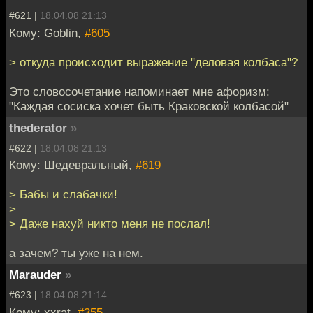
#621 |
18.04.08 21:13
Кому: Goblin,
#605
> откуда происходит выражение "деловая колбаса"?
Это словосочетание напоминает мне афоризм:
"Каждая сосиска хочет быть Краковской колбасой"
thederator
»
#622 |
18.04.08 21:13
Кому: Шедевральный,
#619
> Бабы и слабачки!
>
> Даже нахуй никто меня не послал!
а зачем? ты уже на нем.
Marauder
»
#623 |
18.04.08 21:14
Кому: xxrat,
#355