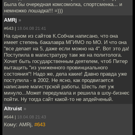
Была бы очередная комсомолка, спортсменка... и
немножко лошадка!!! =)))
AMRj
»
#643 |
18.04.08 21:41
На одном из сайтов К.Собчак написано, что она
имеет степень бакалавра МГИМО по МО. И что она
"все делает на 5, даже если можно на 4". Вот это да!
Поступила в магистратуру там же на политолога.
Хочет быть государственным деятелем, чтоб Питер
вытащить "из униженного провинциального
состояния"! Надо же, дела какие! Давно правда уже
поступила - в 2002. Не ясно, как продвигается
написание магистрской работы. Шесть лет уж
минуло...Может передумала и решила в шоу-бизнес
пойти. Ну тогда сайт какой-то не апдейченый.
Altruist
»
#644 |
18.04.08 21:43
Кому: AMRj,
#643