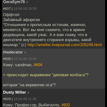
GeraSym76
»
#607 |
18.04.08 20:59
Оффтоп:
Забавный афоризм
"Отношение к прописным истинам, конечно,
меняется. Вот вы мне скажете, что в армии
дедовщина, какой ужас. А я вам скажу, что в
двигателе внутреннего сгорания взрывы, какой
кошмар." (c)
http://ameller.livejournal.com/205249.html
thederator
»
#608 |
18.04.08 20:59
Кому: sandman,
#604
> происходит выражение "деловая колбаса"?
которая "на веревочке оса"?
Dusty Miller
»
#609 |
18.04.08 21:00
Кому: Профессор_Выбегалло,
#602