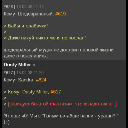
#626 |
18.04.08 21:18
Кому: Шедевральный,
#619
> Бабы и слабачки!
>
> Даже нахуй никто меня не послал!
шедевральный мудак не достоин половой жизни
даже в пожеланиях.
Dusty Miller
»
#627 |
18.04.08 21:20
Кому: Sandra,
#624
> Кому: Dusty Miller,
#617
>
>
[завидует богатой фантазии. это ж надо так,а...]
Эт еще ч0! Мы с "Голым ва-абще парни - ураган!!!"
(с)