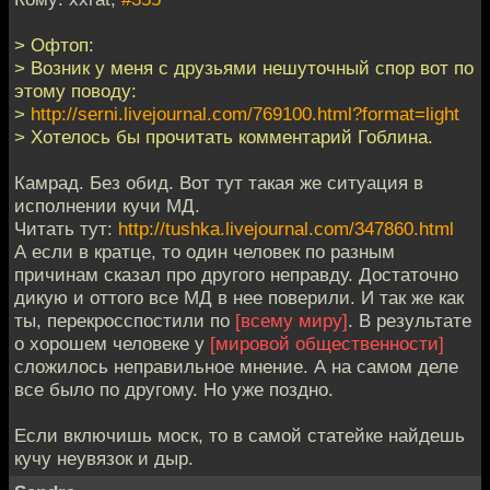
> Офтоп:
> Возник у меня с друзьями нешуточный спор вот по
этому поводу:
>
http://serni.livejournal.com/769100.html?format=light
> Хотелось бы прочитать комментарий Гоблина.
Камрад. Без обид. Вот тут такая же ситуация в
исполнении кучи МД.
Читать тут:
http://tushka.livejournal.com/347860.html
А если в кратце, то один человек по разным
причинам сказал про другого неправду. Достаточно
дикую и оттого все МД в нее поверили. И так же как
ты, перекросспостили по
[всему миру]
. В результате
о хорошем человеке у
[мировой общественности]
сложилось неправильное мнение. А на самом деле
все было по другому. Но уже поздно.
Если включишь моск, то в самой статейке найдешь
кучу неувязок и дыр.