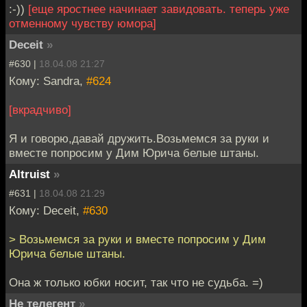
:-))
[еще яростнее начинает завидовать. теперь уже
отменному чувству юмора]
Deceit
»
#630 |
18.04.08 21:27
Кому: Sandra,
#624
[вкрадчиво]
Я и говорю,давай дружить.Возьмемся за руки и
вместе попросим у Дим Юрича белые штаны.
Altruist
»
#631 |
18.04.08 21:29
Кому: Deceit,
#630
> Возьмемся за руки и вместе попросим у Дим
Юрича белые штаны.
Она ж только юбки носит, так что не судьба. =)
Не телегент
»