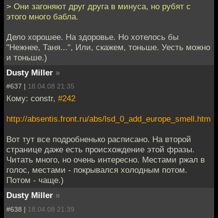
> Они загоняют друг друга в минуса, но рубят с
этого много бабла.
Дело хорошее. На здоровье. Но хотелось бы
"Нежнее, Таня...", Или, скажем, тоньше. Уесть можно
и тоньше.)
Dusty Miller
»
#637 |
18.04.08 21:35
Кому: constr,
#242
http://absentis.front.ru/abs/lsd_0_add_europe_smell.htm
Вот тут все подробненько расписано. На второй
странице даже есть происхождение этой фразы.
Читать много, но очень интересно. Местами ржал в
голос, местами - покрывался холодным потом.
Потом - чаще.)
Dusty Miller
»
#638 |
18.04.08 21:39