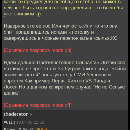
какой-то предмет для всеобщего стеба. не может в
ней все быть хорошо по определению. это было бы
уже слишком:-))
Наверное это ее нос.Или челюсть.Или то что она
спит прицепившись ногами к потолку и
завернувшись в чорные перепончатые крылья.КС
[Срывание покровов mode on]
Идем дальше.Противостояние Собчак VS Литвинова
возникло не просто так.За бугром такого рода "Войны
знаменитостей" пользуются у СМИ бешенным
спросом.Как пример Перис Хилтон VS Линдси
Лохен.Но в данном конкретном случае "Не по Сеньке
шапка"
[Срывание покровов mode off]
thederator
»
#611 |
18.04.08 21:02
Кому: Altruist,
#606