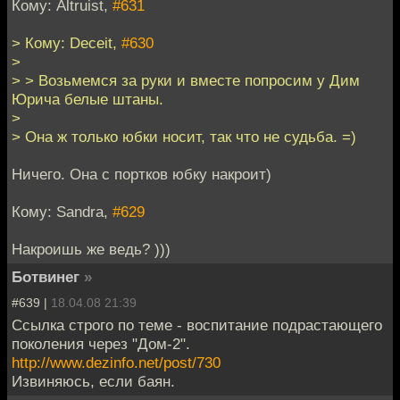
Кому: Altruist,
#631
> Кому: Deceit,
#630
>
> > Возьмемся за руки и вместе попросим у Дим
Юрича белые штаны.
>
> Она ж только юбки носит, так что не судьба. =)
Ничего. Она с портков юбку накроит)
Кому: Sandra,
#629
Накроишь же ведь? )))
Ботвинег
»
#639 |
18.04.08 21:39
Ссылка строго по теме - воспитание подрастающего
поколения через "Дом-2".
http://www.dezinfo.net/post/730
Извиняюсь, если баян.