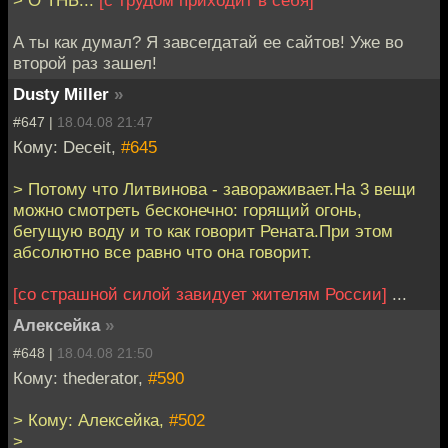
А ты как думал? Я завсегдатай ее сайтов! Уже во
второй раз зашел!
Dusty Miller
»
#647 |
18.04.08 21:47
Кому: Deceit,
#645
> Потому что Литвинова - завораживает.На 3 вещи
можно смотреть бесконечно: горящий огонь,
бегущую воду и то как говорит Рената.При этом
абсолютно все равно что она говорит.
[со страшной силой завидует жителям России]
...
Алексейка
»
#648 |
18.04.08 21:50
Кому: thederator,
#590
> Кому: Алексейка,
#502
>