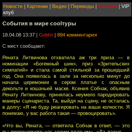
Новости
|
Картинки
|
Видео
|
Переводы
|
Магазин
|
VIP
клуб
События в мире coolтуры
18.04.08 13:37
|
Goblin
|
894 комментария
С мест сообщают:
Рената Литвинова отхватила аж три приза — в
номинации «Богемный шик», приз «Зрительских
симпатий» и стала самой стильной за прошедший
год. Она появилась в зале за несколько минут до
начала церемонии в сером платье с опасным
декольте и кошачьей маске. Ксения Собчак, объявив
Ренату Литвинову, принялась неумело пародировать
манеры сценариста. Та, выйдя на сцену, не осталась
в долгу: «Я не буду реагировать на ваши колкости. Я
понимаю, у вас работа такая — провоцировать».
«Что вы, Рената, — ответила Собчак в ответ, — это
вы провоцируете нас своим платьем». «Да ладно, —