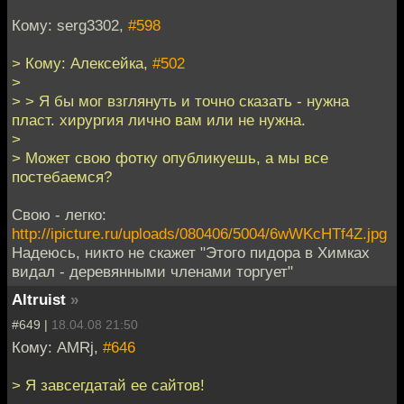
Кому: serg3302,
#598
> Кому: Алексейка,
#502
>
> > Я бы мог взглянуть и точно сказать - нужна
пласт. хирургия лично вам или не нужна.
>
> Может свою фотку опубликуешь, а мы все
постебаемся?
Свою - легко:
http://ipicture.ru/uploads/080406/5004/6wWKcHTf4Z.jpg
Надеюсь, никто не скажет "Этого пидора в Химках
видал - деревянными членами торгует"
Altruist
»
#649 |
18.04.08 21:50
Кому: AMRj,
#646
> Я завсегдатай ее сайтов!