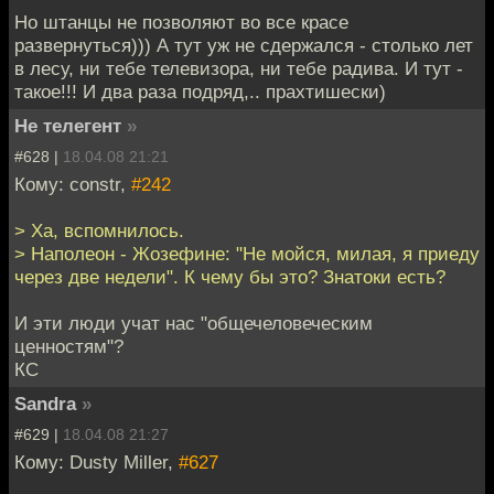
Но штанцы не позволяют во все красе
развернуться))) А тут уж не сдержался - столько лет
в лесу, ни тебе телевизора, ни тебе радива. И тут -
такое!!! И два раза подряд,.. прахтишески)
Не телегент
»
#628 |
18.04.08 21:21
Кому: constr,
#242
> Ха, вспомнилось.
> Наполеон - Жозефине: "Не мойся, милая, я приеду
через две недели". К чему бы это? Знатоки есть?
И эти люди учат нас "общечеловеческим
ценностям"?
КС
Sandra
»
#629 |
18.04.08 21:27
Кому: Dusty Miller,
#627