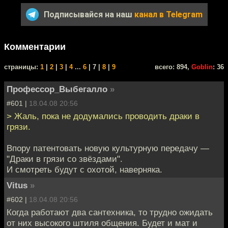
Подписывайся на наш
канал в Telegram
Комментарии
cтраницы:
1
|
2
|
3
|
4
...
6
| 7 |
8
|
9
всего: 894,
Goblin
: 36
Профессор_Выбегалло
»
#601 |
18.04.08 20:56
> Жаль, пока не додумались проводить драки в
грязи.
Впору патентовать новую культурную передачу —
"Драки в грязи со звёздами".
И смотреть будут с охотой, наверняка.
Vitus
»
#602 |
18.04.08 20:56
Когда работают два сантехника, то трудно ожидать
от них высокого штиля общения. Будет и мат и