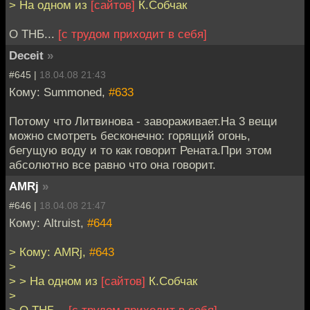
> На одном из
[сайтов]
К.Собчак
О ТНБ...
[с трудом приходит в себя]
Deceit
»
#645 |
18.04.08 21:43
Кому: Summoned,
#633
Потому что Литвинова - завораживает.На 3 вещи
можно смотреть бесконечно: горящий огонь,
бегущую воду и то как говорит Рената.При этом
абсолютно все равно что она говорит.
AMRj
»
#646 |
18.04.08 21:47
Кому: Altruist,
#644
> Кому: AMRj,
#643
>
> > На одном из
[сайтов]
К.Собчак
>
> О ТНБ...
[с трудом приходит в себя]