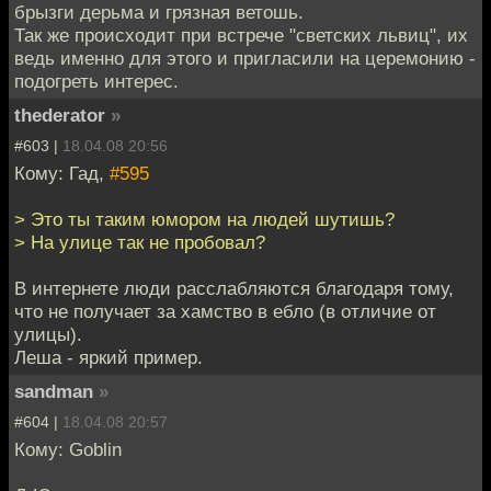
брызги дерьма и грязная ветошь.
Так же происходит при встрече "светских львиц", их
ведь именно для этого и пригласили на церемонию -
подогреть интерес.
thederator
»
#603 |
18.04.08 20:56
Кому: Гад,
#595
> Это ты таким юмором на людей шутишь?
> На улице так не пробовал?
В интернете люди расслабляются благодаря тому,
что не получает за хамство в ебло (в отличие от
улицы).
Леша - яркий пример.
sandman
»
#604 |
18.04.08 20:57
Кому: Goblin