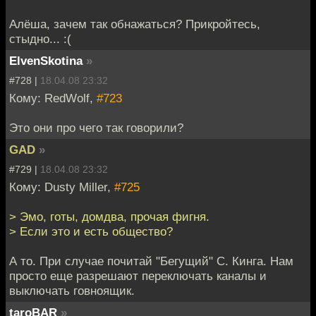
Алёша, зачем так обнажаться? Прикройтесь,
стыдно... :(
ElvenSkotina
»
#728 |
18.04.08 23:32
Кому: RedWolf,
#723
Это они про чего так говорили?
GAD
»
#729 |
18.04.08 23:32
Кому: Dusty Miller,
#725
> Эмо, готы, домдва, прочая фигня.
> Если это и есть общество?
А то. При случае почитай "Бегущий" С. Кинга. Нам
просто еще разрешают переключать каналы и
выключать говноящик.
taroBAR
»