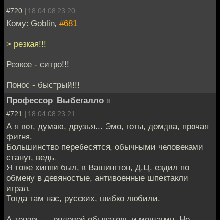
#720 |
18.04.08 23:20
Кому: Goblin,
#681
> резкая!!!
Резкое - ситро!!!
Понос - быстрый!!!
Профессор_Выбегалло
»
#721 |
18.04.08 23:21
А я вот, думаю, друзья... Эмо, готы, домдва, прочая
фигня.
Большинство перебесятся, обычными человеками
станут, ведь.
Я тоже хиппи был, в Вашингтон, Д.Ц. ездил по
обмену в девяностые, антивоенные шпектакли
играл.
Тогда там нас, русских, шибко любили.
А теперь — рядовой обыватель и мещанин. Не