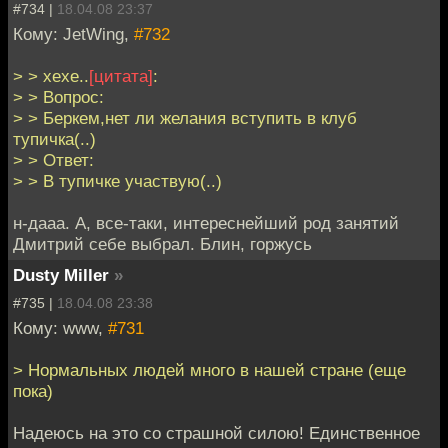
#734 |
18.04.08 23:37
Кому: JetWing,
#732
> > хехе..
[цитата]
:
> > Вопрос:
> > Беркем,нет ли желания вступить в клуб
тупичка(..)
> > Ответ:
> > В тупичке участвую(..)
н-дааа. А, все-таки, интереснейший род занятий
Дмитрий себе выбрал. Блин, горжусь
Dusty Miller
»
#735 |
18.04.08 23:38
Кому: www,
#731
> Нормальных людей много в нашей стране (еще
пока)
Надеюсь на это со страшной силою! Единственное