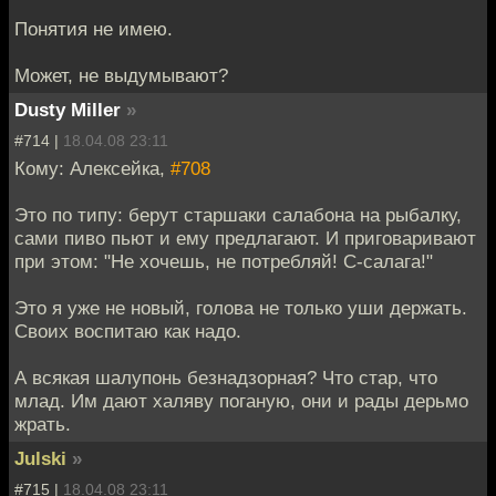
Понятия не имею.
Может, не выдумывают?
Dusty Miller
»
#714 |
18.04.08 23:11
Кому: Алексейка,
#708
Это по типу: берут старшаки салабона на рыбалку,
сами пиво пьют и ему предлагают. И приговаривают
при этом: "Не хочешь, не потребляй! С-салага!"
Это я уже не новый, голова не только уши держать.
Своих воспитаю как надо.
А всякая шалупонь безнадзорная? Что стар, что
млад. Им дают халяву поганую, они и рады дерьмо
жрать.
Julski
»
#715 |
18.04.08 23:11