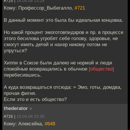
#725 |
18.04.08 23:28
Кому: Профессор_Выбегалло,
#721
В данный момент это была бы идеальная концовка.
Но какой процент эмоготовпидаров и пр. в процессе
этого бесилова угробят себе голову, здоровье, не
смогут иметь детей и нахер никому потом не
упруться?
Хиппи в Союзе были далеко не нормой и люди
спокойные возвращались в обычное
[общество]
перебесившись.
А куда возвращаться отсюда: > Эмо, готы, домдва,
прочая фигня.
Если это и есть общество?
thederator
»
#726 |
18.04.08 23:30
Кому: Алексейка,
#648