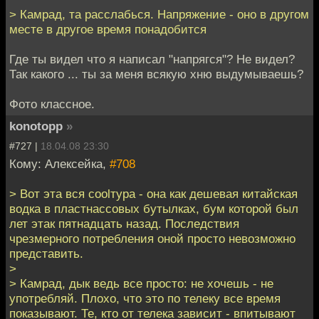
> Камрад, та расслабься. Напряжение - оно в другом
месте в другое время понадобится
Где ты видел что я написал "напрягся"? Не видел?
Так какого ... ты за меня всякую хню выдумываешь?
Фото классное.
konotopp
»
#727 |
18.04.08 23:30
Кому: Алексейка,
#708
> Вот эта вся coolтура - она как дешевая китайская
водка в пластнассовых бутылках, бум которой был
лет этак пятнадцать назад. Последствия
чрезмерного потребления оной просто невозможно
представить.
>
> Камрад, дык ведь все просто: не хочешь - не
употребляй. Плохо, что это по телеку все время
показывают. Те, кто от телека зависит - впитывают