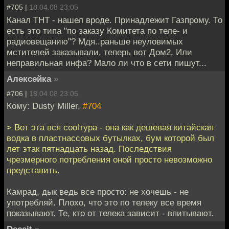
#705 |
18.04.08 23:05
Канал ТНТ - нашел вроде. Принадлежит Газпрому. То
есть это типа "по заказу Комитета по теле- и
радиовещанию"? Мдя..раньше неуловимых
мстителей заказывали, теперь вот Дом2. Или
неправильная инфа? Мало ли что в сети пишут...
Алексейка
»
#706 |
18.04.08 23:05
Кому: Dusty Miller,
#704
> Вот эта вся coolтура - она как дешевая китайская
водка в пластнассовых бутылках, бум которой был
лет этак пятнадцать назад. Последствия
чрезмерного потребления оной просто невозможно
представить.
Камрад, дык ведь все просто: не хочешь - не
употребляй. Плохо, что это по телеку все время
показывают. Те, кто от телека зависит - впитывают.