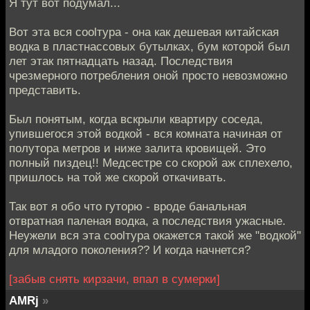
Я тут вот подумал...
Вот эта вся coolтура - она как дешевая китайская
водка в пластнассовых бутылках, бум которой был
лет этак пятнадцать назад. Последствия
чрезмерного потребления оной просто невозможно
представить.
Был понятым, когда вскрыли квартиру соседа,
упившегося этой водкой - вся комната начиная от
полутора метров и ниже залита кровищей. Это
полный пиздец!! Медсестре со скорой аж сплехело,
пришлось на той же скорой откачивать.
Так вот я обо что гуторю - вроде банальная
отвратная паленая водка, а последствия ужасные.
Неужели вся эта coolтура окажется такой же "водкой"
для младого поколения?? И когда начнется?
[забыв снять кирзачи, впал в сумерки]
AMRj
»