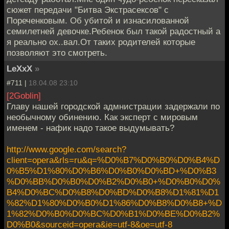
сюжет передачи "Битва Экстрасексов" с
Пореченковым. Об убитой и изнасилованной
семилетней девочке.Ребенок был такой радостный а
я реально ох..вал.От таких родителей которые
позволяют это смотреть.
LeXxX
»
#711 |
18.04.08 23:10
[2Goblin]
Главу нашей городской адмнистрaции задержали по
необычному обинению. Как эксперт с мировым
именем - нафик надо такое выдумывать?
http://www.google.com/search?
client=opera&rls=ru&q=%D0%B7%D0%B0%D0%B4%D
0%B5%D1%80%D0%B6%D0%B0%D0%BD+%D0%B3
%D0%BB%D0%B0%D0%B2%D0%B0+%D0%B0%D0%
B4%D0%BC%D0%B8%D0%BD%D0%B8%D1%81%D1
%82%D1%80%D0%B0%D1%86%D0%B8%D0%B8+%D
1%82%D0%B0%D0%BC%D0%B1%D0%BE%D0%B2%
D0%B0&sourceid=opera&ie=utf-8&oe=utf-8