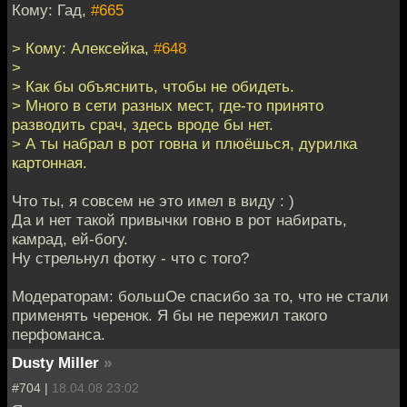
Кому: Гад,
#665
> Кому: Алексейка,
#648
>
> Как бы объяснить, чтобы не обидеть.
> Много в сети разных мест, где-то принято
разводить срач, здесь вроде бы нет.
> А ты набрал в рот говна и плюёшься, дурилка
картонная.
Что ты, я совсем не это имел в виду : )
Да и нет такой привычки говно в рот набирать,
камрад, ей-богу.
Ну стрельнул фотку - что с того?
Модераторам: большОе спасибо за то, что не стали
применять черенок. Я бы не пережил такого
перфоманса.
Dusty Miller
»
#704 |
18.04.08 23:02