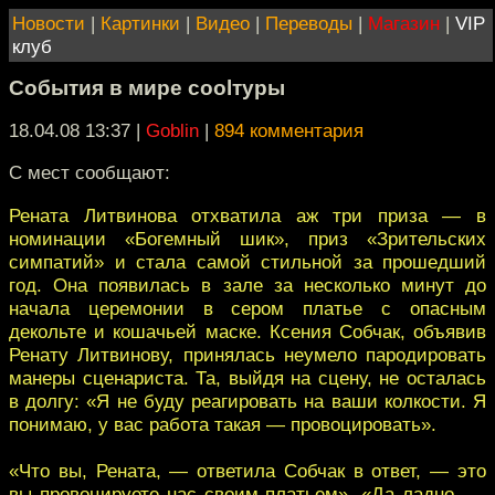
Новости
|
Картинки
|
Видео
|
Переводы
|
Магазин
|
VIP
клуб
События в мире coolтуры
18.04.08 13:37
|
Goblin
|
894 комментария
С мест сообщают:
Рената Литвинова отхватила аж три приза — в
номинации «Богемный шик», приз «Зрительских
симпатий» и стала самой стильной за прошедший
год. Она появилась в зале за несколько минут до
начала церемонии в сером платье с опасным
декольте и кошачьей маске. Ксения Собчак, объявив
Ренату Литвинову, принялась неумело пародировать
манеры сценариста. Та, выйдя на сцену, не осталась
в долгу: «Я не буду реагировать на ваши колкости. Я
понимаю, у вас работа такая — провоцировать».
«Что вы, Рената, — ответила Собчак в ответ, — это
вы провоцируете нас своим платьем». «Да ладно, —