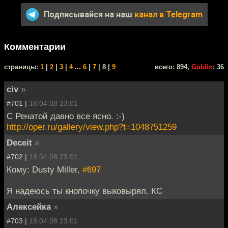
Подписывайся на наш
канал в Telegram
Комментарии
cтраницы:
1
|
2
|
3
|
4
...
6
|
7
| 8 |
9
всего: 894,
Goblin
: 36
civ
»
#701 |
18.04.08 23:01
С Ренатой давно все ясно. :-)
http://oper.ru/gallery/view.php?t=1048751259
Deceit
»
#702 |
18.04.08 23:01
Кому: Dusty Miller,
#697
Я надеюсь ты кнопочку выковырял. КС
Алексейка
»
#703 |
18.04.08 23:01