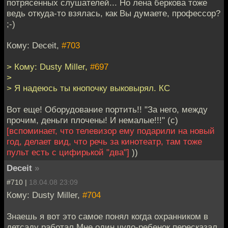
потрясенных слушателей... Но лена беркова тоже
ведь откуда-то взялась, как Вы думаете, профессор?
;-)
Кому: Deceit,
#703
> Кому: Dusty Miller,
#697
>
> Я надеюсь ты кнопочку выковырял. КС
Вот еще! Оборудование портить!! "За него, между
прочим, деньги плочены! И немалые!!!" (с)
[вспоминает, что телевизор ему подарили на новый
год, делает вид, что речь за кинотеатр, там тоже
пульт есть с цифирькой "два"]
))
Deceit
»
#710 |
18.04.08 23:09
Кому: Dusty Miller,
#704
Знаешь я вот это самое понял когда охранником в
детсаду работал.Мне один чудо-ребенок пересказал