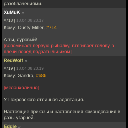
разоблачениями.
XuMuK
»
#718 |
18.04.08 23:17
Кому: Dusty Miller,
#714
А ты, суровый!
[вспоминает первую рыбалку, втягивает голову в
плечи перед подзатыльником]
RedWolf
»
#719 |
18.04.08 23:19
Кому: Sandra,
#686
[меланхолично]
У Покровского отличная адаптация.
Настоящие приказы и наставления командования в
разы угарней.
Eddie
»