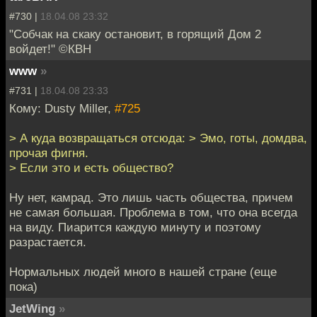
#730 |
18.04.08 23:32
"Собчак на скаку остановит, в горящий Дом 2
войдет!" ©КВН
www
»
#731 |
18.04.08 23:33
Кому: Dusty Miller,
#725
> А куда возвращаться отсюда: > Эмо, готы, домдва,
прочая фигня.
> Если это и есть общество?
Ну нет, камрад. Это лишь часть общества, причем
не самая большая. Проблема в том, что она всегда
на виду. Пиарится каждую минуту и поэтому
разрастается.
Нормальных людей много в нашей стране (еще
пока)
JetWing
»