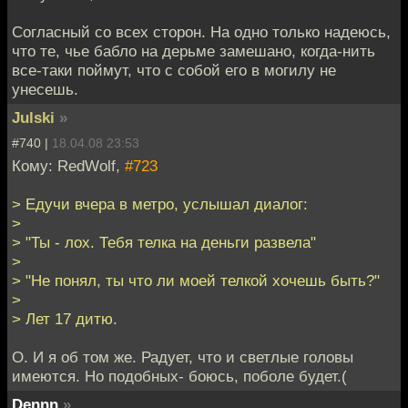
Согласный со всех сторон. На одно только надеюсь,
что те, чье бабло на дерьме замешано, когда-нить
все-таки поймут, что с собой его в могилу не
унесешь.
Julski
»
#740 |
18.04.08 23:53
Кому: RedWolf,
#723
> Едучи вчера в метро, услышал диалог:
>
> "Ты - лох. Тебя телка на деньги развела"
>
> "Не понял, ты что ли моей телкой хочешь быть?"
>
> Лет 17 дитю.
О. И я об том же. Радует, что и светлые головы
имеются. Но подобных- боюсь, поболе будет.(
Dennn
»