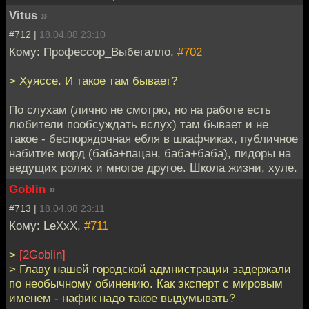
Vitus
»
#712 |
18.04.08 23:10
Кому: Профессор_Выбегалло,
#702
> Хуяссе. И такое там бывает?
По слухам (лично не смотрю, но на работе есть
любители пообсуждать вслух) там бывает и не
такое - беспорядочная ебля в шкафчиках, публичное
набитие морд (баба+пацан, баба+баба), пидоры на
ведущих ролях и многое другое. Школа жизни, хуле.
Goblin
»
#713 |
18.04.08 23:11
Кому: LeXxX,
#711
>
[2Goblin]
> Главу нашей городской адмнистрaции задержали
по необычному обинению. Как эксперт с мировым
именем - нафик надо такое выдумывать?