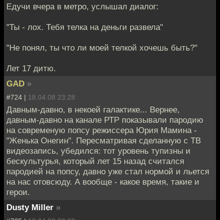
Едучи вчера в метро, услышал диалог:
"Ты - лох. Тебя телка на деньги развела"
"Не понял, ты что ли моей телкой хочешь быть?"
Лет 17 дитю.
GAD
»
#724 |
18.04.08 23:28
Давным-давно, в некоей галактике... Вернее,
давным-давно на канале РТР показывали пародию
на современую попсу режиссера Юрия Мамина -
"Женька Онегин". Пересматривая сделанную с ТВ
видеозапись, убедился: тот уровень тупизны и
бескультурья, который лет 15 назад считался
пародией на попсу, давно уже стал нормой и льется
на нас отовсюду. А вообще - какое время, такие и
герои.
Dusty Miller
»