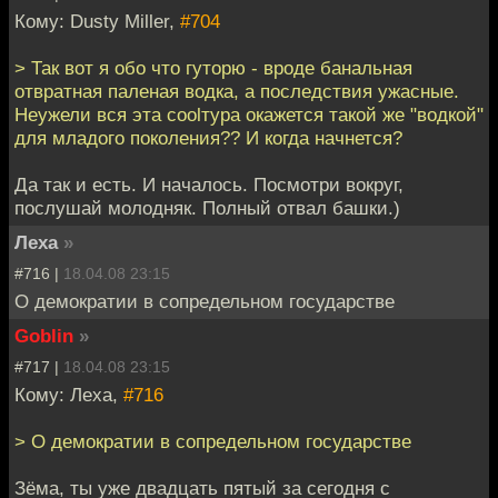
Кому: Dusty Miller,
#704
> Так вот я обо что гуторю - вроде банальная
отвратная паленая водка, а последствия ужасные.
Неужели вся эта coolтура окажется такой же "водкой"
для младого поколения?? И когда начнется?
Да так и есть. И началось. Посмотри вокруг,
послушай молодняк. Полный отвал башки.)
Леха
»
#716 |
18.04.08 23:15
О демократии в сопредельном государстве
Goblin
»
#717 |
18.04.08 23:15
Кому: Леха,
#716
> О демократии в сопредельном государстве
Зёма, ты уже двадцать пятый за сегодня с