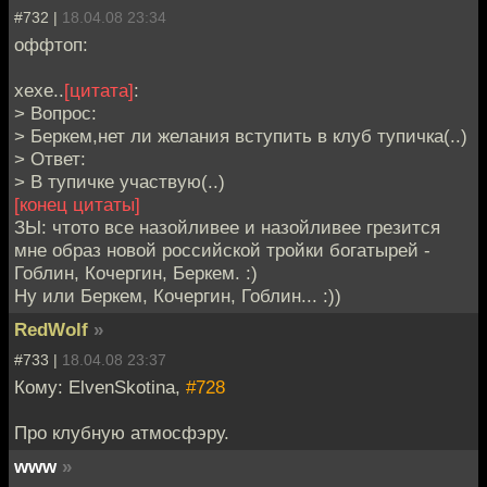
#732 |
18.04.08 23:34
оффтоп:
хехе..
[цитата]
:
> Вопрос:
> Беркем,нет ли желания вступить в клуб тупичка(..)
> Ответ:
> В тупичке участвую(..)
[конец цитаты]
ЗЫ: чтото все назойливее и назойливее грезится
мне образ новой российской тройки богатырей -
Гоблин, Кочергин, Беркем. :)
Ну или Беркем, Кочергин, Гоблин... :))
RedWolf
»
#733 |
18.04.08 23:37
Кому: ElvenSkotina,
#728
Про клубную атмосфэру.
www
»