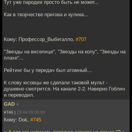
Тут уже пародии просто быть не может...
Как в творчестве пригова и кулика...
Кому: Профессор_Выбегалло,
#707
"Звезды на виселице", "Звезды на колу", "Звезды на
плахе"...
Рейтинг бы у передач был атомный...
К слову юсовцы же сделали таковой мульт -
душевно смотрится. На канале 2-2. Наверно Гоблин
и переводил.
GAD
»
#746 |
19.04.08 00:09
Кому: Dok,
#745
> А вот как написать пародию скажем на песню "Ты