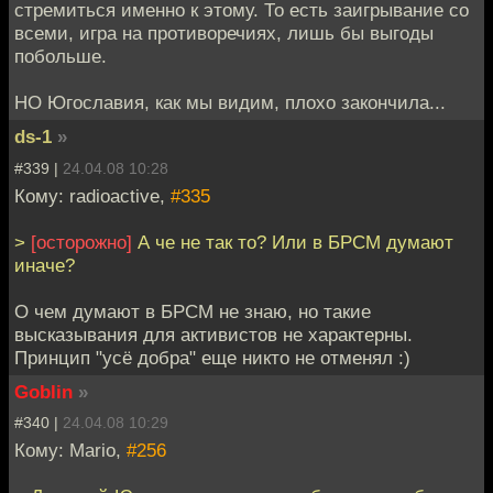
стремиться именно к этому. То есть заигрывание со
всеми, игра на противоречиях, лишь бы выгоды
побольше.
НО Югославия, как мы видим, плохо закончила...
ds-1
»
#339 |
24.04.08 10:28
Кому: radioactive,
#335
>
[осторожно]
А че не так то? Или в БРСМ думают
иначе?
О чем думают в БРСМ не знаю, но такие
высказывания для активистов не характерны.
Принцип "усё добра" еще никто не отменял :)
Goblin
»
#340 |
24.04.08 10:29
Кому: Mario,
#256