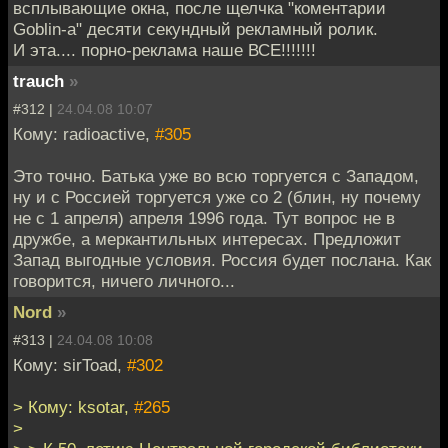
всплывающие окна, после щелчка "коментарии
Goblin-а" десяти секундный рекламный ролик.
И эта.... порно-реклама наше ВСЕ!!!!!!!
trauch
»
#312 |
24.04.08 10:07
Кому: radioactive,
#305
Это точно. Батька уже во всю торгуется с Западом,
ну и с Россией торгуется уже со 2 (блин, ну почему
не с 1 апреля) апреля 1996 года. Тут вопрос не в
дружбе, а меркантильных интересах. Предложит
Запад выгодные условия. Россия будет послана. Как
говорится, ничего личного...
Nord
»
#313 |
24.04.08 10:08
Кому: sirToad,
#302
> Кому: ksotar,
#265
>