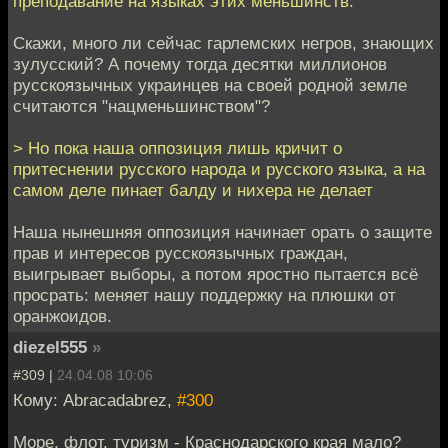
преподавание на языках этих меньшинств.
Скажи, много ли сейчас гарлемских негров, знающих
зулусский? А почему тогда десятки миллионов
русскоязычных украинцев на своей родной земле
считаются "нацменьшинством"?
> Но пока наша оппозиция лишь кричит о
притеснении русского народа и русского языка, а на
самом деле пинает балду и нихера не делает
Наша нынешняя оппозиция начинает орать о защите
прав и интересов русскоязычных граждан,
выигрывает выборы, а потом яростно пытается всё
просрать: меняет нашу поддержку на плюшки от
оранжоидов.
diezel555
»
#309 |
24.04.08 10:06
Кому: Abracadabrez,
#300
Море, флот, туризм - Краснодарского края мало?