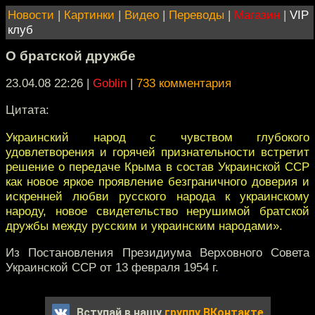
Новости
|
Картинки
|
Видео
|
Переводы
|
Магазин
|
VIP
клуб
О братской дружбе
23.04.08 22:26
|
Goblin
|
733 комментария
Цитата:
Украинский народ с чувством глубокого
удовлетворения и горячей признательности встретит
решение о передаче Крыма в состав Украинской ССР
как новое яркое проявление безграничного доверия и
искренней любви русского народа к украинскому
народу, новое свидетельство нерушимой братской
дружбы между русским и украинским народами».
Из Постановления Президиума Верховного Совета
Украинской ССР от 13 февраля 1954 г.
Вступай в нашу
группу ВКонтакте