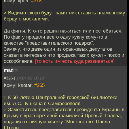
Кому: крол,
#318
> Видимо скоро будут памятник ставить пламенному
борцу с москалями.
Да фигня. Кто-то решил нажиться или постебаться.
По факту продали всего одну куклу кому-то в
качестве "представительского подарка".
Замечу, что даже один из оранжевых депутатов
сказал в интервью что продажа таких кукол - позор и
оскорбление.
[то есть им есть куда развиваться]
mad
»
#326 |
24.04.08 10:20
Кому: ksotar,
#265
> К 50–летию Центральной городской библиотеки
им. А.С.Пушкина г. Симферополя.
> Заместитель представителя президента Украины в
Крыму с красноречивой фамилией Пробый–Голова,
подарил отличную книжку "Московство" Павла
Штепы.