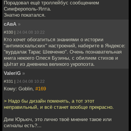
Порадовал ещё троллейбус сообщением
Симферополь-Ялта.
Знатно покатался.
сАвА
»
#330 |
24.04.08 10:22
Кто хочет обогатиться знаниями о истории
"антимоскальских" настроений, наберите в Яндексе:
"вурдалак Тарас Шевченко". Очень познавательная
книга некоего Олеся Бузины, с обилием стихов и
цЫтат из дневника великого укропоэта.
ValeriG
»
#331 |
24.04.08 10:22
Кому: Goblin,
#169
> Надо бы дизайн поменять, а тот этот
неправильный, и всё станет вообще прекрасно.
Дим Юрьюч, это лично твоё мнение такое или
сигналы есть?...