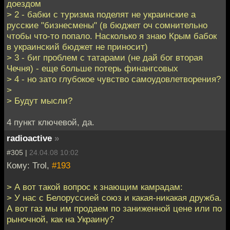
доездом
> 2 - бабки с туризма поделят не украинские а
русские "бизнесмены" (в бюджет оч сомнительно
чтобы что-то попало. Насколько я знаю Крым бабок
в украинский бюджет не приносит)
> 3 - биг проблем с татарами (не дай бог вторая
Чечня) - еще больше потерь финангсовых
> 4 - но зато глубокое чувство самоудовлетворения?
>
> Будут мысли?
4 пункт ключевой, да.
radioactive
»
#305 |
24.04.08 10:02
Кому: Trol,
#193
> А вот такой вопрос к знающим камрадам:
> У нас с Белоруссией союз и какая-никакая дружба.
А вот газ мы им продаем по заниженной цене или по
рыночной, как на Украину?