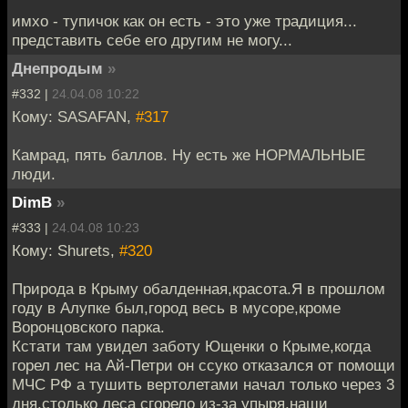
имхо - тупичок как он есть - это уже традиция...
представить себе его другим не могу...
Днепродым
»
#332 |
24.04.08 10:22
Кому: SASAFAN,
#317
Камрад, пять баллов. Ну есть же НОРМАЛЬНЫЕ
люди.
DimB
»
#333 |
24.04.08 10:23
Кому: Shurets,
#320
Природа в Крыму обалденная,красота.Я в прошлом
году в Алупке был,город весь в мусоре,кроме
Воронцовского парка.
Кстати там увидел заботу Ющенки о Крыме,когда
горел лес на Ай-Петри он ссуко отказался от помощи
МЧС РФ а тушить вертолетами начал только через 3
дня,столько леса сгорело из-за упыря,наши