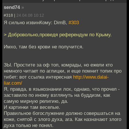
send74
»
#318 |
24.04.08 10:12
Я сильно извинКому: DimB,
#303
> Добровольно,проведя референдум по Крыму.
Имхо, там без крови не получится.
ЗЫ. Простите за оф топ, комрады, но ежели кто
немного читает по аглицки, и еще помнит топик про
тибет: вот ссылка интересная
http://www.dalai-
liar.com/
Я, правда, в языкознании лох, однако, что прочел -
заставило по иному взглянуть на буддизм, как
самую мирную религию, да.
И картинки там веселые.
Правильное богослужение должно совершаться на
коже, снятой с злого духа, ага. Как назначают злого
духа только не понял.