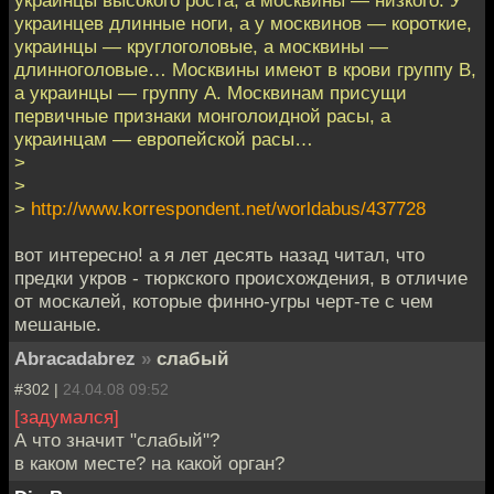
украинцы высокого роста, а москвины — низкого. У
украинцев длинные ноги, а у москвинов — короткие,
украинцы — круглоголовые, а москвины —
длинноголовые… Москвины имеют в крови группу В,
а украинцы — группу А. Москвинам присущи
первичные признаки монголоидной расы, а
украинцам — европейской расы…
>
>
>
http://www.korrespondent.net/worldabus/437728
вот интересно! а я лет десять назад читал, что
предки укров - тюркского происхождения, в отличие
от москалей, которые финно-угры черт-те с чем
мешаные.
Abracadabrez
»
слабый
#302 |
24.04.08 09:52
[задумался]
А что значит "слабый"?
в каком месте? на какой орган?