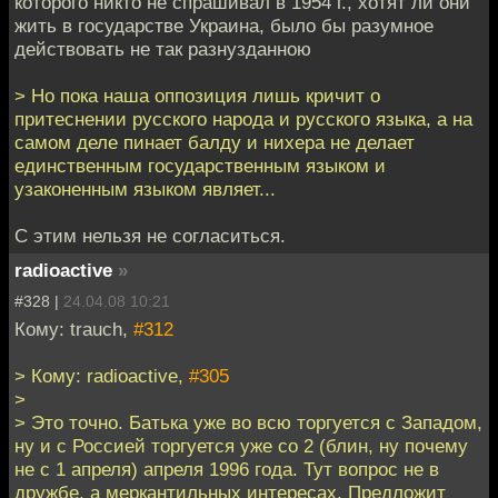
которого никто не спрашивал в 1954 г., хотят ли они
жить в государстве Украина, было бы разумное
действовать не так разнузданною
> Но пока наша оппозиция лишь кричит о
притеснении русского народа и русского языка, а на
самом деле пинает балду и нихера не делает
единственным государственным языком и
узаконенным языком являет...
С этим нельзя не согласиться.
radioactive
»
#328 |
24.04.08 10:21
Кому: trauch,
#312
> Кому: radioactive,
#305
>
> Это точно. Батька уже во всю торгуется с Западом,
ну и с Россией торгуется уже со 2 (блин, ну почему
не с 1 апреля) апреля 1996 года. Тут вопрос не в
дружбе, а меркантильных интересах. Предложит