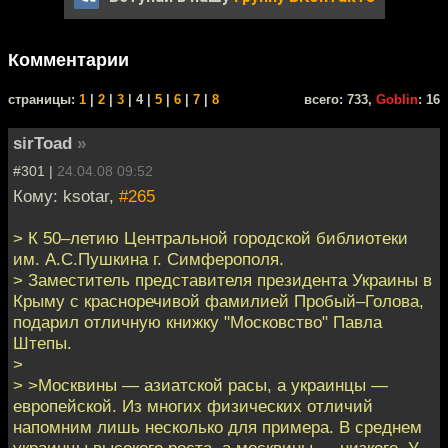
Комментарии
cтраницы:
1
|
2
|
3
| 4 |
5
|
6
|
7
|
8
всего: 733,
Goblin
: 16
sirToad
»
#301 |
24.04.08 09:52
Кому: ksotar,
#265
> К 50–летию Центральной городской библиотеки
им. А.С.Пушкина г. Симферополя.
> Заместитель представителя президента Украины в
Крыму с красноречивой фамилией Пробый–Голова,
подарил отличную книжку "Московство" Павла
Штепы.
>
> >Москвины — азиатской расы, а украинцы —
европейской. Из многих физических отличий
напомним лишь несколько для примера. В среднем