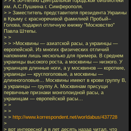
> > К 50–летию Центральной городской библиотеки
им. А.С.Пушкина г. Симферополя.
> > Заместитель представителя президента Украины
в Крыму с красноречивой фамилией Пробый–
Голова, подарил отличную книжку "Московство"
Павла Штепы.
> >
> > >Москвины — азиатской расы, а украинцы —
европейской. Из многих физических отличий
напомним лишь несколько для примера. В среднем
украинцы высокого роста, а москвины — низкого. У
украинцев длинные ноги, а у москвинов — короткие,
украинцы — круглоголовые, а москвины —
длинноголовые… Москвины имеют в крови группу В,
а украинцы — группу А. Москвинам присущи
первичные признаки монголоидной расы, а
украинцам — европейской расы…
> >
> >
> >
http://www.korrespondent.net/worldabus/437728
>
> вот интересно! а я лет десять назад читал, что