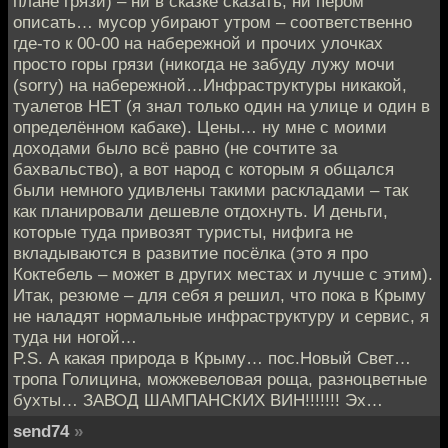
плане грязи) – ни в сказке сказать, ни пером
описать… мусор убирают утром – соответственно
где-то к 00-00 на набережной и прочих улочках
просто горы грязи (никогда не забуду лужу мочи
(sorry) на набережной…Инфраструктуры никакой,
туалетов НЕТ (я знал только один на улице и один в
определённом кабаке). Цены… ну мне с моими
доходами было всё равно (не сочтите за
бахвальство), а вот народ с которым я общался
были немного удивлены такими раскладами – так
как планировали дешевле отдохнуть. И деньги,
которые туда привозят туристы, нифига не
вкладываются в развитие посёлка (это я про
Коктебель – может в других местах и лучше с этим).
Итак, резюме – для себя я решил, что пока в Крыму
не наладят нормальные инфраструктуру и сервис, я
туда ни ногой…
P.S. А какая природа в Крыму… пос.Новый Свет…
тропа Голицина, можжевеловая роща, разноцветные
бухты… ЗАВОД ШАМПАНСКИХ ВИН!!!!!!! Эх…
send74
»