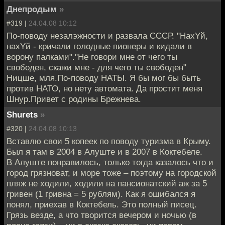
Днепродым
»
#319 |
24.04.08 10:12
По-поводу незалэжности и развала СССР. "НахYй,
нахYй - кричали голодные пионеры и кидали в
ворону палками"."Не говори мне от чего ты
свободен, скажи мне - для чего ты свободен"
Ницше, мля.По-поводу НАТЫ. Я бы мог бы быть
против НАТО, но нету автомата. Да простит меня
Шнур.Привет с родины Брежнева.
Shurets
»
#320 |
24.04.08 10:13
Вставлю свои 5 копеек по поводу туризма в Крыму.
Был я там в 2004 в Алуште и в 2007 в Коктебеле.
В Алуште понравилось, только тогда казалось что и
город грязноват, и море тоже – поэтому на городской
пляж не ходили, ходили на пансионатский аж за 5
гривен (1 гривна = 5 рублям). Как я ошибался я
понял, приехав в Коктебель. Это полный писец.
Грязь везде, а что творится вечером и ночью (в