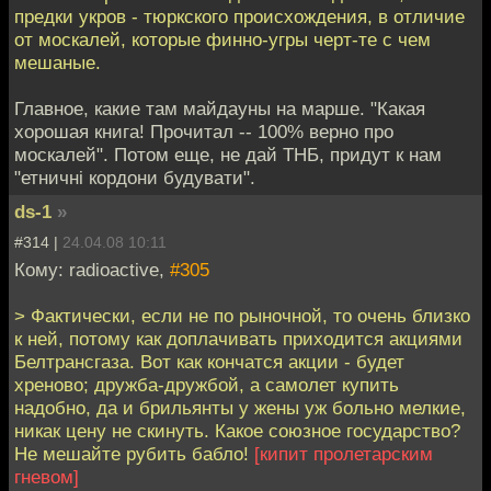
предки укров - тюркского происхождения, в отличие
от москалей, которые финно-угры черт-те с чем
мешаные.
Главное, какие там майдауны на марше. "Какая
хорошая книга! Прочитал -- 100% верно про
москалей". Потом еще, не дай ТНБ, придут к нам
"етничні кордони будувати".
ds-1
»
#314 |
24.04.08 10:11
Кому: radioactive,
#305
> Фактически, если не по рыночной, то очень близко
к ней, потому как доплачивать приходится акциями
Белтрансгаза. Вот как кончатся акции - будет
хреново; дружба-дружбой, а самолет купить
надобно, да и брильянты у жены уж больно мелкие,
никак цену не скинуть. Какое союзное государство?
Не мешайте рубить бабло!
[кипит пролетарским
гневом]