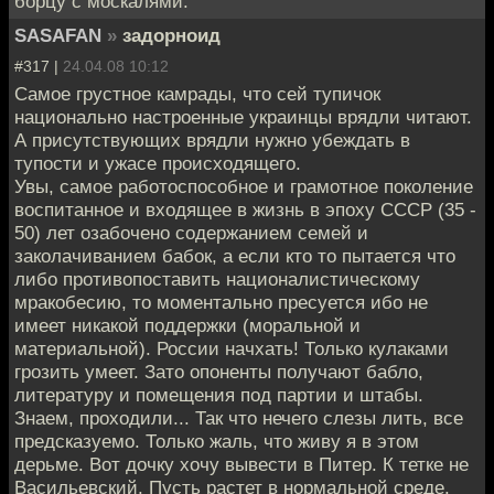
борцу с москалями.
SASAFAN
»
задорноид
#317 |
24.04.08 10:12
Самое грустное камрады, что сей тупичок
национально настроенные украинцы врядли читают.
А присутствующих врядли нужно убеждать в
тупости и ужасе происходящего.
Увы, самое работоспособное и грамотное поколение
воспитанное и входящее в жизнь в эпоху СССР (35 -
50) лет озабочено содержанием семей и
заколачиванием бабок, а если кто то пытается что
либо противопоставить националистическому
мракобесию, то моментально пресуется ибо не
имеет никакой поддержки (моральной и
материальной). России начхать! Только кулаками
грозить умеет. Зато опоненты получают бабло,
литературу и помещения под партии и штабы.
Знаем, проходили... Так что нечего слезы лить, все
предсказуемо. Только жаль, что живу я в этом
дерьме. Вот дочку хочу вывести в Питер. К тетке не
Васильевский. Пусть растет в нормальной среде.