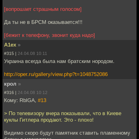
[вопрошает страшным голосом]
Да ты не в БРСМ оказывается!!!
[бежит к телефону, звонит куда надо]
A1ex
»
#315 |
24.04.08 10:11
Украина всегда была нам братским нородом.
http://oper.ru/gallery/view.php?t=1048752086
крол
»
#316 |
24.04.08 10:12
Кому: RblGA,
#13
> По телевизору вчера показывали, что в Киеве
куклы Гитлера продают. Это - плохо!
Видимо скоро будут памятник ставить пламенному