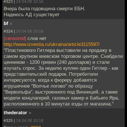
#323 |
24.04.08 10:16
Вчера была годовщина смерти ЕБН.
Надеюсь АД существует
bf
»
#324 |
24.04.08 10:18
[censored]
слов нет
http://www.izvestia.ru/ukraina/article3115597/
"Пластикового Гитлера выставили на продажу в
самом крупном киевском торговом центре. Снабдили
ценником - 1200 гривен (240 долларов) и стали
изучать спрос. За неделю куплен один Гитлер - как
представительский подарок. Потребители
интересуются, когда к фюреру добавятся
игрушечное "Волчье логово" по образцу
"Вервольфа", выстроенного под Винницей, а также
модели концлагерей, газовых камер и Бабьего Яра,
расположенного в 10 минутах езды от магазина."
thederator
»
#325 |
24.04.08 10:18