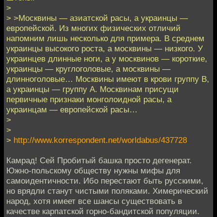
>
> >Москвины — азиатской расы, а украинцы —
европейской. Из многих физических отличий
напомним лишь несколько для примера. В среднем
украинцы высокого роста, а москвины — низкого. У
украинцев длинные ноги, а у москвинов — короткие,
украинцы — круглоголовые, а москвины —
длинноголовые… Москвины имеют в крови группу В,
а украинцы — группу А. Москвинам присущи
первичные признаки монголоидной расы, а
украинцам — европейской расы…
>
>
>
http://www.korrespondent.net/worldabus/437728
Камрад! Сей Пробитый башка просто дегенерат.
Южно-польскому обществу нужны мифы для
самоидентичности. Ибо перестают быть русскими,
но врядли станут чистыми поляками. Химерический
народ, хотя имеет все шансы существовать в
качестве карпатской горно-бандитской популяции.