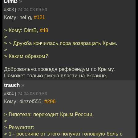
DimB
»
#303 |
24.04.08 09:53
Кому: hel`g,
#121
> Кому: DimB,
#48
>
> > Дружба кончилась,пора возвращать Крым.
>
> Каким образом?
Добровольно,проведя референдум по Крыму.
Поможет только смена власти на Украине.
trauch
»
#304 |
24.04.08 09:53
Кому: diezel555,
#296
> Гипотеза: переходит Крым России.
>
> Результат:
> 1 - россияне от этого получат головную боль с