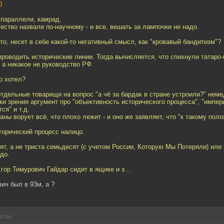
0
 параллели, камрад.
чество назвали по-научному - и все, вешать за лампочки не надо.
то, несет в себе какой-то негативный смысл, как "кровавый бандитизм"?
роводить исторические линии. Тогда вычисляется, что спихнули татаро-
 а никакое не руководство РФ.
то хотел?
 отдельные товарищи на вопрос "а чё за бардак в стране устроили?" нем
ки зрения аргумент про "объективность исторического процесса", "импер
ся" и т.д.
аны ворует всё, что плохо лежит - и оно же заявляет, что "к такому по
торический процесс налицо.
т, а не триста семьдесят (с учетом России, Которую Мы Потеряли) или 
до.
гор Тимурович Гайдар сидит в ящике и з...
вич был в 93м, а ?
02:04