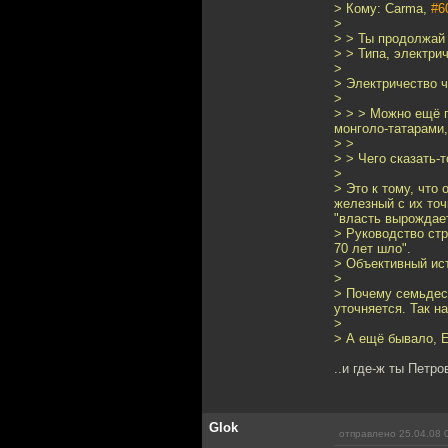
> Кому: Carma,
#6
>
> > Ты продолжай
> > Типа, электри
>
> Электричество ч
>
> > > Можно ещё п
монголо-татарами,
> >
> > Чего сказать-
>
> Это к тому, что
железный с их точ
"власть вырождает
> Руководство стр
70 лет шло".
> Объективный ис
>
> Почему семьдеся
уточняется. Так на
>
> А ещё бывало, Е
..и где-ж ты Петро
Glok
отправлено 25.04.08 