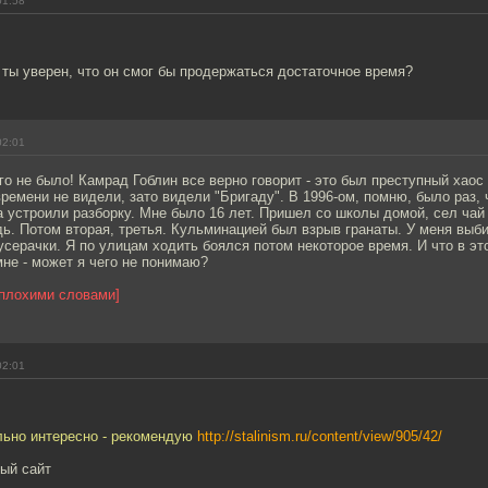
01:58
 ты уверен, что он смог бы продержаться достаточное время?
02:01
го не было! Камрад Гоблин все верно говорит - это был преступный хаос
времени не видели, зато видели "Бригаду". В 1996-ом, помню, было раз, 
 устроили разборку. Мне было 16 лет. Пришел со школы домой, сел чай 
ь. Потом вторая, третья. Кульминацией был взрыв гранаты. У меня выби
серачки. Я по улицам ходить боялся потом некоторое время. И что в эт
не - может я чего не понимаю?
 плохими словами]
02:01
льно интересно - рекомендую
http://stalinism.ru/content/view/905/42/
ный сайт