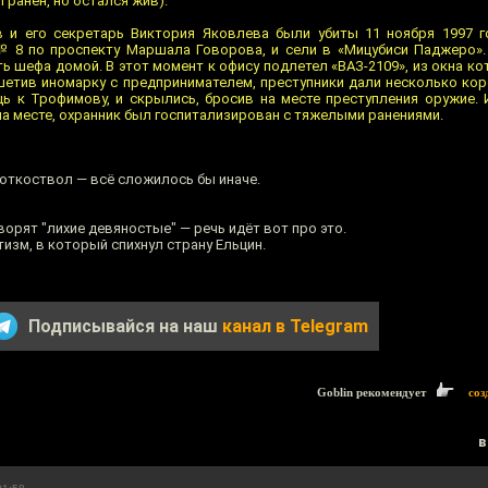
 ранен, но остался жив).
 и его секретарь Виктория Яковлева были убиты 11 ноября 1997 г
№ 8 по проспекту Маршала Говорова, и сели в «Мицубиси Паджеро».
ь шефа домой. В этот момент к офису подлетел «ВАЗ-2109», из окна к
шетив иномарку с предпринимателем, преступники дали несколько кор
ь к Трофимову, и скрылись, бросив на месте преступления оружие.
а месте, охранник был госпитализирован с тяжелыми ранениями.
роткоствол — всё сложилось бы иначе.
ворят "лихие девяностые" — речь идёт вот про это.
изм, в который спихнул страну Ельцин.
Подписывайся на наш
канал в Telegram
Goblin рекомендует
соз
в