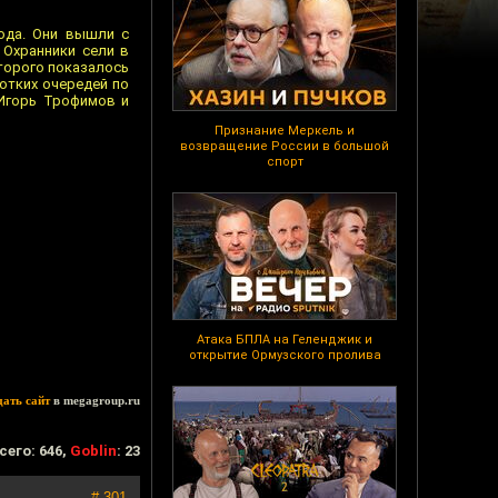
ода. Они вышли с
 Охранники сели в
оторого показалось
отких очередей по
 Игорь Трофимов и
Признание Меркель и
возвращение России в большой
спорт
Атака БПЛА на Геленджик и
открытие Ормузского пролива
дать сайт
в megagroup.ru
сего: 646,
Goblin
: 23
# 301