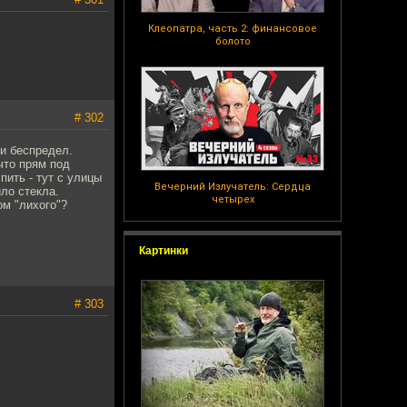
Клеопатра, часть 2: финансовое
болото
# 302
 и беспредел.
что прям под
пить - тут с улицы
Вечерний Излучатель: Сердца
ло стекла.
четырех
ом "лихого"?
Картинки
# 303