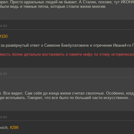
озрел. Просто идеальных людей не бывает. А Сталин, похоже, тут ИКОНА
были ведь и темные пятна, которые стоили жизни многим.
02:03
#150
за развёрнутый ответ о Симеоне Бикбулатовиче и отречении Ивана4-го Гр
мость более детально востановить в памяти инфу по этому историческ
02:03
. Все видел. Сам себя до конца жизни считал сволочью. Особенно, ког
ре всплывать. Говорил, что все было по большей части искусственно...
02:03
ovich,
#299