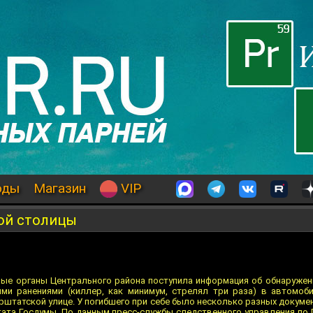
оды
Магазин
VIP
ной столицы
ные органы Центрального района поступила информация об обнаружен
ми ранениями (киллер, как минимум, стрелял три раза) в автомоб
рштатской улице. У погибшего при себе было несколько разных докумен
ата Госдумы. По данным пресс-службы следственного управления по П