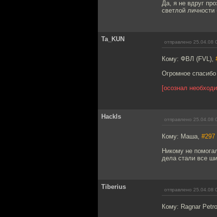
Да, я не вдруг пр
светлой личности 
Ta_KUN
отправлено 25.04.08 
Кому: ФВЛ (FVL),
Огромное спасибо 
[осознал необходи
Hackls
отправлено 25.04.08 
Кому: Маша,
#297
Никому не помогал
дела стали все ши
Tiberius
отправлено 25.04.08 
Кому: Ragnar Petr