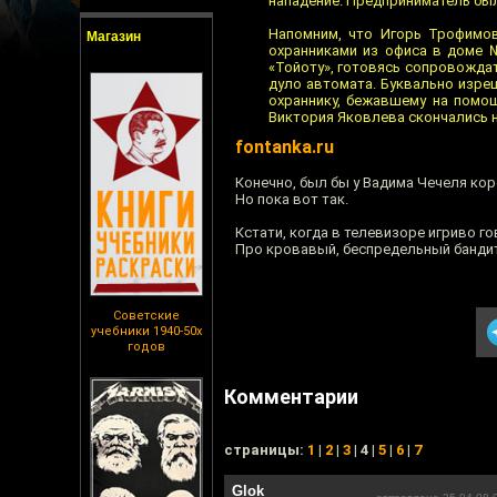
нападение. Предприниматель был
Напомним, что Игорь Трофимов
Магазин
охранниками из офиса в доме 
«Тойоту», готовясь сопровождат
дуло автомата. Буквально изре
охраннику, бежавшему на помощ
Виктория Яковлева скончались н
fontanka.ru
Конечно, был бы у Вадима Чечеля ко
Но пока вот так.
Кстати, когда в телевизоре игриво го
Про кровавый, беспредельный бандит
Советские
учебники 1940-50х
годов
Комментарии
cтраницы:
1
|
2
|
3
| 4 |
5
|
6
|
7
Glok