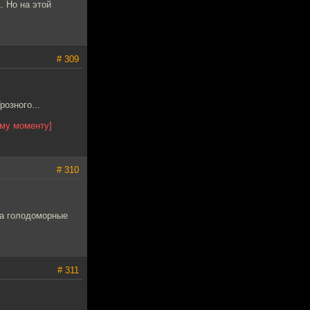
. Но на этой
# 309
озного...
ому моменту]
# 310
да голодоморные
# 311