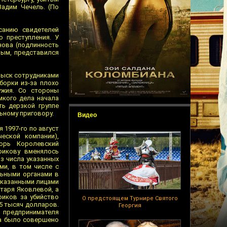
Вадим Чечель. (По
санию свидетелей
 преступления. У
нова (подлинность
ным, представился
зыск сотрудниками
борки из-за плохо
ужия. Со стороны
мкого дела начала
ть дерзкой группе
ьному приговору.
Видео
 1997-го по август
еской компании),
орь Королевский
рикову вменялось
из числа указанных
ми, в том числе с
льными органами в
 указанными лицами
таря Яковлевой, а
риков за убийство
О предстоящем Турнире Святого
5 тысяч долларов.
Георгия
о предпринимателя
да было совершено