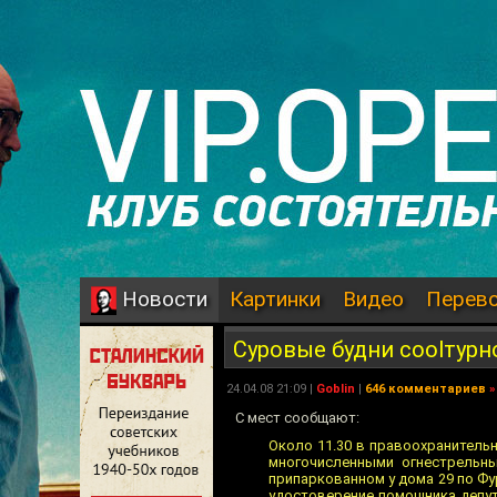
Картинки
Видео
Перев
Новости
Суровые будни coolтур
24.04.08 21:09 |
Goblin
|
646 комментариев
»
С мест сообщают:
Около 11.30 в правоохранитель
многочисленными огнестрельны
припаркованном у дома 29 по Фу
удостоверение помощника депут