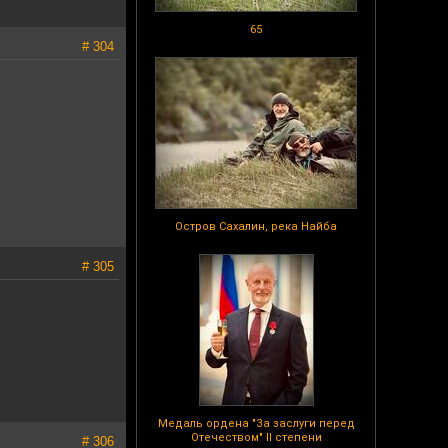
65
# 304
Остров Сахалин, река Найба
# 305
Медаль ордена "За заслуги перед
Отечеством" II степени
# 306