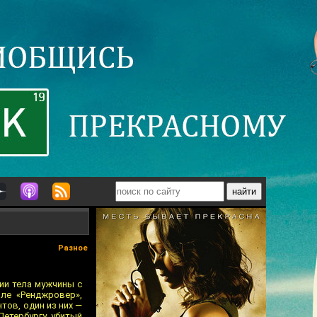
Разное
ии тела мужчины с
иле «Ренджровер»,
тов, один из них —
етербургу, убитый