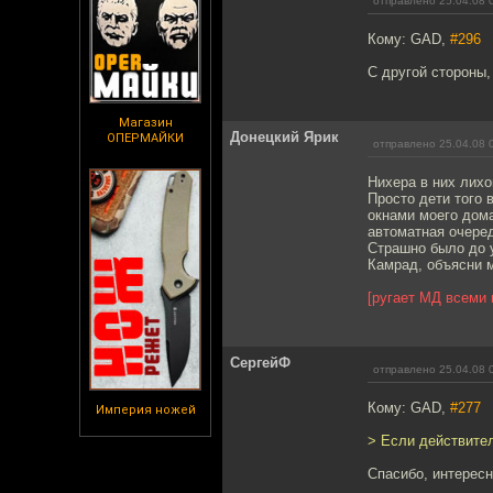
отправлено 25.04.08 
Кому: GAD,
#296
С другой стороны,
Магазин
Донецкий Ярик
ОПЕРМАЙКИ
отправлено 25.04.08 
Нихера в них лихо
Просто дети того 
окнами моего дома
автоматная очеред
Страшно было до у
Камрад, объясни м
[ругает МД всеми
СергейФ
отправлено 25.04.08 
Кому: GAD,
#277
Империя ножей
> Если действите
Спасибо, интерес