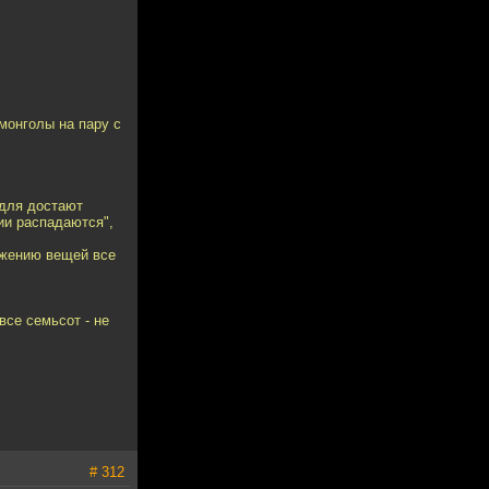
монголы на пару с
едля достают
ии распадаются",
ложению вещей все
все семьсот - не
# 312