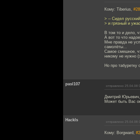
Кому: Tiberius,
#28
> -- Сидел русски
> и грязный и ужа
В том то и дело, 
А вот то что надо
Мне правда не усп
самолёты...
Самое смешное, чт
никому не нужно (э
Но про табуретку о
pasl107
отправлено 25.04.08 
Дмитрий Юрьевич,
Может быть Вас он
Hackls
отправлено 25.04.08 
Кому: Borgward,
#