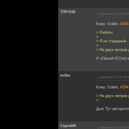
ТПРУНЯ
отправлено 25.04.08 
Кому: Goblin,
#294
> Рибяты.
>
> Я не страшный -
>
> Ни двух метров 
А чОрный КС(тм) 
mitka
отправлено 25.04.08 
Кому: Goblin,
#294
> Ни двух метров 
>
Дык! Тут авторите
СергейФ
отправлено 25.04.08 