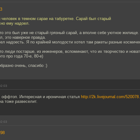
3
й человек в темном сарае на табуретке. Сарай был старый
сно ему надоел.
что это был уже не старый грязный сарай, а вполне себе уютное жилище.
ел, это наверное правда.
ел надоесть. Я по крайней молодости хотел там ракеты разные космичес
о люди постарше, из инженеров, вспоминают, что их творчество и нова
то про года 70-е, 80-е)
бразно очень, спасибо :)
02:03
 оффтоп. Интересная и ироничная статья
http://2k.livejournal.com/520078
а тоже развеселит.
02:03
298