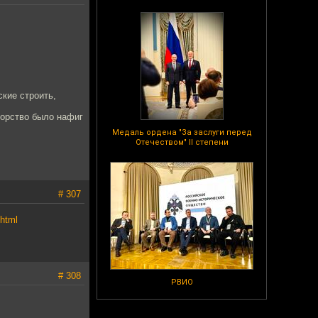
кие строить,
торство было нафиг
Медаль ордена "За заслуги перед
Отечеством" II степени
# 307
.html
# 308
РВИО