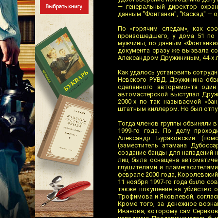
— генеральный директор охран
данным "Фонтанки", "Каскад" — 
По «горячим следам», как со
произошедшего, у дома 51 по 
мужчины, по данным «Фонтанки»
документа сразу же вызвала со
Александром Дружининым, 44-х 
Как удалось установить сотруд
Невского РУВД. Дружинина обви
сделанного авторемонта один
автомастерской выступал Дружи
2000-х по так называемой «ба
штатным киллером. Но был отпущ
Тогда членов группы обвиняли в
1999-го года. По делу проход
Александр Бураковский (пом
(заместитель атамана Дубосса
создание банды для нападений н
лиц была оснащена автоматиче
глушителями и пламегасителям
феврале 2000 года, Королевский
11 ноября 1997-го года было с
также покушение на убийство о
Трофимова и Яковлевой, соглас
Кроме того, за денежное возна
Иванова, которому сам Сериков