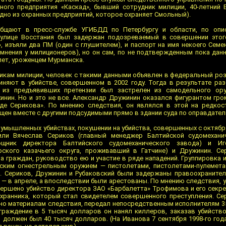
ного предприятия «Каскад», бывший сотрудник милиции, 40-летний 
одно из охранных предприятий, которое охраняет Смольный).
общают в пресс-службе УГИБДД по Петербургу и области, по опи
улице Восстания был задержан подозреваемый в совершении этого
, изъяли два ПМ (один с глушителем), и паспорт на имя некоего Семе
мнения у милиционеров), но он сам, по не подтвержденным пока дан
лет, уроженцем Мурманска.
никам милиции, человек с такими данными объявлен в федеральный ро
няют в убийстве, совершенном в 2002 году. Тогда в результате раз
 из предъявивших претензии был застрелен из самодельного ор
нин. Но и это не все. Александр Дружинин оказался фигурантом гро
нде Серикова». По мнению следствия, он являлся в этой на редкос
ен вместе с другими подсудимыми прямо в здании суда по оправдател
 умышленных убийствах, покушении на убийства, совершенных с октября
или Вячеслав Сериков (главный менеджер Балтийской судомеханич
ощник директора Балтийского судомеханического завода) и Иг
рского казачьего округа, проживавший в Гатчине) и Дружинин. Се
а граждан, руководство ею и участие в ряде нападений. Группировка 
ским огнестрельным оружием — пистолетами, пистолетами-пулемета
и. Сериков, Дружинин и Рубаковский были задержаны правоохраните
 — в апреле, а впоследствии были арестованы. По мнению следствия,
овершено убийство директора ЗАО «Барбалетта» Трофимова и его секре
хранника, который стал свидетелем совершенного преступления. Се
но материалам следствия, передал непосредственным исполнителям 3
граждение в 5 тысяч долларов он нанял киллеров, заказав убийств
 должен был 40 тысяч долларов. (На Иванова 7 сентября 1998-го го