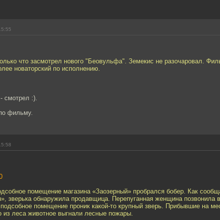
15:55
олько что засмотрел нового "Беовульфа". Земекис не разочаровал. Фил
олее новаторский по исполнению.
 смотрел :).
по фильму.
15:58
0
подсобное помещение магазина «Заозерный» пробрался бобер. Как сообщ
u», зверька обнаружила продавщица. Перепуганная женщина позвонила 
 подсобное помещение проник какой-то крупный зверь. Прибывшие на ме
о из леса животное выгнали лесные пожары.