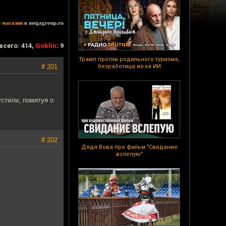
т магазин
в megagroup.ru
всего: 414,
Goblin
: 9
Трамп против родильного туризма,
# 201
безработица из-за ИИ
устили, помятуя о
# 202
Дядя Вова про фильм "Свидание
вслепую"