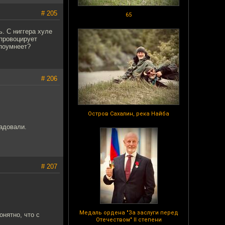
# 205
65
ь. С ниггера хуле
 провоцирует
 поумнеет?
# 206
Остров Сахалин, река Найба
радовали.
# 207
Медаль ордена "За заслуги перед
онятно, что с
Отечеством" II степени