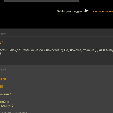
Goblin рекомендует
создать интерне
15:46
97
 часть "Блейда", только не со Снайпсом. :) Её, похоже, тока на ДВД и вып
й.
15:47
#170
63
 имени?
найпс.
к кличут?