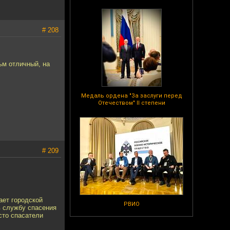
# 208
ьм отличный, на
Медаль ордена "За заслуги перед
Отечеством" II степени
# 209
ает городской
РВИО
в службу спасения
сто спасатели