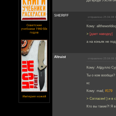
Да вроде Уэсли он.
SHERIFF
отправлено 25.04.08 
Советские
Кому: alltheworldis
учебники 1940-50х
годов
>
[дает наводку]
а на коньяк не под
Altruist
отправлено 25.04.08 
Кому: Абдулло Су
Ты о ком вообще?
кс
Кому: mad,
#179
Империя ножей
> Согласен!:) и в
Кто вы такие?! Я в