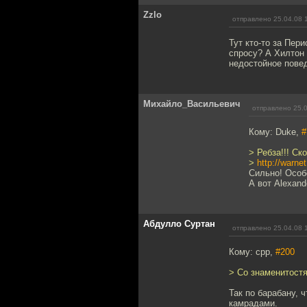
Zzlo
отправлено 25.04.08 
Тут кто-то за Пер
спросу? А Хилтон 
недостойное повед
Михайло_Васильевич
отправлено 25.0
Кому: Duke,
#
> Ребза!!! Ск
>
http://warn
Сильно! Особе
А вот Alexand
Абдулло Суртан
отправлено 25.04.08 
Кому: cpp,
#200
> Со знаменитостям
Так по барабану, 
камрадами.