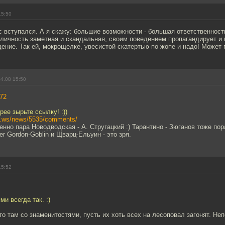
15:50
ис вступался. А я скажу: большие возможности - большая ответственност
личность заметная и скандальная, своим поведением пропагандирует и
ение. Так ей, мокрощелке, увесистой скатертью по жопе и надо! Может
4.08 15:50
72
орее зырьте ссылку! :))
et.ws/news/5535/comments/
нно пара Новодводская - А. Стругацкий :) Тарантино - Зюганов тоже по
er Gordon-Goblin и Щварц-Ельуин - это зря.
15:52
и всегда так. :)
что там со знаменитостями, пусть их хоть всех на лесоповал загонят. Неп