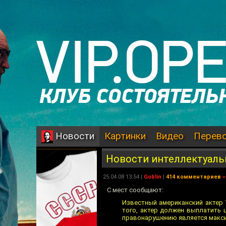
Картинки
Видео
Перев
Новости
Новости интеллектуаль
25.04.08 13:54 |
Goblin
|
414 комментариев
»
С мест сообщают:
Известный американский актер 
того, актер должен выплатить 
правонарушению является максим