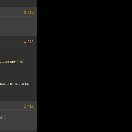
# 212
# 213
а вон они что
налоги, то ли не
# 214
тят.