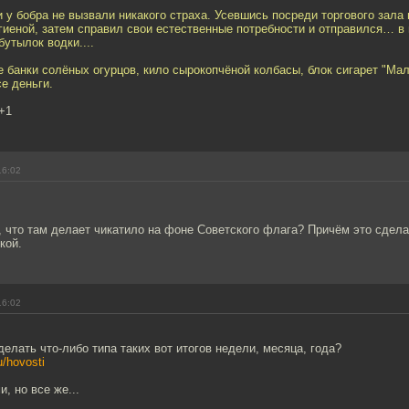
 у бобра не вызвали никакого страха. Усевшись посреди торгового зала
гиеной, затем справил свои естественные потребности и отправился… в 
бутылок водки....
е банки солёных огурцов, кило сырокопчёной колбасы, блок сигарет "Ма
се деньги.
+1
16:02
, что там делает чикатило на фоне Советского флага? Причём это сдел
кой.
16:02
делать что-либо типа таких вот итогов недели, месяца, года?
u/hovosti
, но все же...