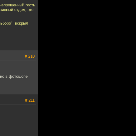
 непрошенный гость
винный отдел, где
льборо", вскрыл
# 210
ано в фотошопе
# 211