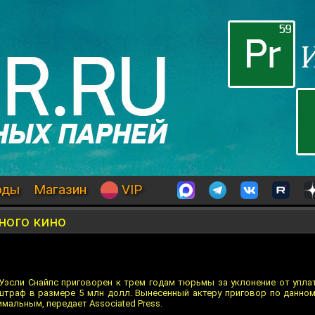
оды
Магазин
VIP
ного кино
Уэсли Снайпс приговорен к трем годам тюрьмы за уклонение от упла
штраф в размере 5 млн долл. Вынесенный актеру приговор по данно
альным, передает Associated Press.