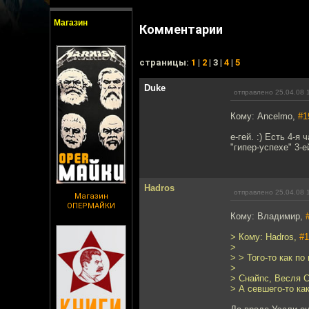
Магазин
Комментарии
cтраницы:
1
|
2
| 3 |
4
|
5
Duke
отправлено 25.04.08 
Кому: Ancelmo,
#1
е-гей. :) Есть 4-я
"гипер-успехе" 3-е
Hadros
отправлено 25.04.08 
Магазин
ОПЕРМАЙКИ
Кому: Владимир,
> Кому: Hadros,
#1
>
> > Того-то как по
>
> Снайпс, Весля С
> А севшего-то ка