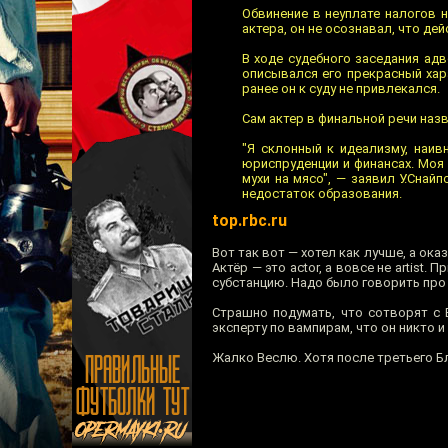
Обвинение в неуплате налогов н
актера, он не осознавал, что де
В ходе судебного заседания адв
описывался его прекрасный хара
ранее он к суду не привлекался.
Сам актер в финальной речи наз
"Я склонный к идеализму, наив
юриспруденции и финансах. Моя
мухи на мясо", — заявил У.Сна
недостаток образования.
top.rbc.ru
Вот так вот — хотел как лучше, а оказ
Актёр — это actor, а вовсе не artist
субстанцию. Надо было говорить про 
Страшно подумать, что сотворят с 
эксперту по вампирам, что он никто 
Жалко Веслю. Хотя после третьего Бл