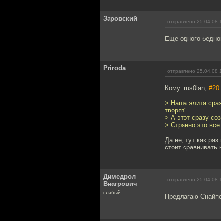
Заровский
отправлено 25.04.08 
Еще одного бедног
Priroda
отправлено 25.04.08 
Кому: rus0lan,
#20
> Наша элита сразу
творят".
> А этот сразу со
> Странно это все
Да не, тут как раз
стоит сравнивать 
Димедрол
отправлено 25.04.08 
Виагрович
слабый
Предлагаю Снайпсу