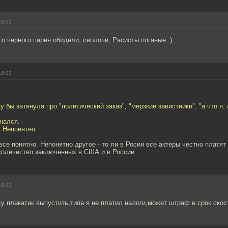
16:03
о черного парня обидели, сволочи. Расисты поганые :)
16:03
 бы затянула про "политический заказ", "мерзкие завистники", "а что я, 
знался.
. Непонятно.
 все понятно. Непонятно другое - то ли в Росии все актеры честно платят 
количество заключенных в США и в России.
16:03
 плакатик выпустить,типа я не платил налоги,может штраф и срок скос