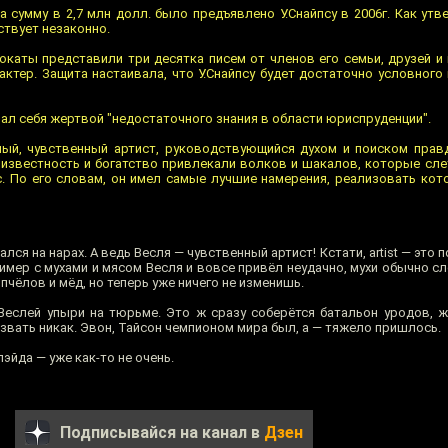
а сумму в 2,7 млн долл. было предъявлено У.Снайпсу в 2006г. Как у
йствует незаконно.
окаты представили три десятка писем от членов его семьи, друзей и
ктер. Защита настаивала, что У.Снайпсу будет достаточно условного 
вал себя жертвой "недостаточного знания в области юриспруденции".
ный, чувственный артист, руководствующийся духом и поиском прав
 известность и богатство привлекали волков и шакалов, которые слет
йпс. По его словам, он имел самые лучшие намерения, реализовать ко
ался на нарах. А ведь Весля — чувственный артист! Кстати, artist — это 
. Пример с мухами и мясом Весля и вовсе привёл неудачно, мухи обычно с
пчёлов и мёд, но теперь уже ничего не изменишь.
Веслей упыри на тюрьме. Это ж сразу соберётся батальон уродов, 
и звать никак. Эвон, Тайсон чемпионом мира был, а — тяжело пришлось.
эйда — уже как-то не очень.
Подписывайся на канал в
Дзен