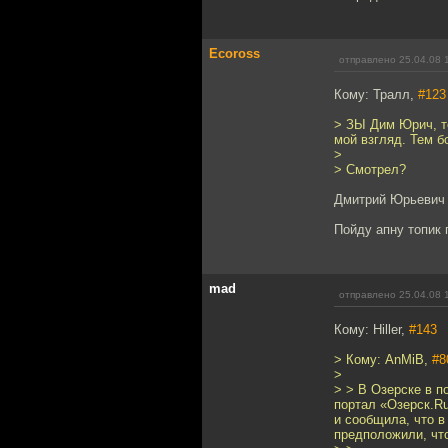
Ecoross
отправлено 25.04.08 
Кому: Тралл,
#123
> ЗЫ Дим Юрич, т
мой взгляд. Тем б
>
> Смотрел?
Дмитрий Юрьевич -
Пойду апну топик 
mad
отправлено 25.04.08 
Кому: Hiller,
#143
> Кому: AnMiB,
#8
>
> > В Озерске в 
портал «Озерск.R
и сообщила, что в
предположили, чт