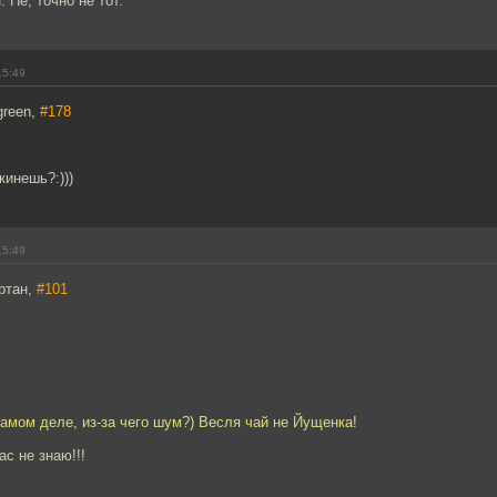
 Не, точно не тот.
15:49
green,
#178
кинешь?:)))
15:49
ртан,
#101
 самом деле, из-за чего шум?) Весля чай не Йущенка!
ас не знаю!!!