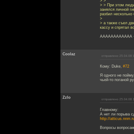
> >
> > При этом люди
занялся личной ги
разбил несколько 
>
> а также съел дв
кассу и спрятал в
АААААААААААА 
Coolaz
отправлено 25.04.08 
Кому: Duke,
#72
Я одного не пойму
чьей-то поганой ру
Zzlo
отправлено 25.04.08 
Главному:
А нет ли порыва с
http://atticus.nnm.r
Вопросы вопросами