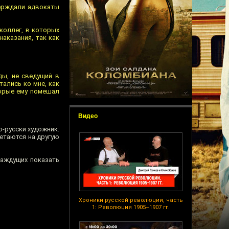
тверждали адвокаты
 коллег, в которых
наказания, так как
ды, не сведущий в
ались ко мне, как
торые ему помешал
Видео
по-русски художник.
летаются на другую
жаждущих показать
Хроники русской революции, часть
1: Революция 1905–1907 гг.