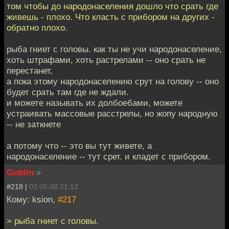
том чтобы до народонаселения дошло что срать где
живешь - плохо. Что класть с прибором на других -
обратно плохо.
рыба гниет с головы. как ты не учи народонаселение,
хоть штрафами, хоть растрелами -- оно срать не
перестанет,
а пока этому народонаселению срут на голову -- оно
будет срать там где не ждали.
и можете называть их долбоебами, можете
устраивать массовые расстрелы, но жопу народную
-- не заткнете
а потому что -- это вы тут живете, а
народонаселение -- тут срет. и кладет с прибором.
Goblin
»
#218 |
03.05.08 21:12
Кому: ksion,
#217
> рыба гниет с головы.