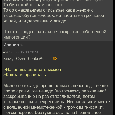
То бутылкой от шампанского
То со смакованием описывает как в женских
тюрьмах ебутся колбасками набитыми гречневой
кашей, или деревянным дилдо.
Что это - подсознательное раскрытие собственной
импотенции?
Иванов
»
#203 |
03.05.08 20:58
Кому: OverchenkoAG,
#198
>Начал вылавливать момент
>Кошка исправилась.
Можно но гораздо проще поймать непосредственно
после сранья где ненадо (по громкому зарыванию/
заскребыванию на раз отлавливается) потом
тыканье носом и репрессии на Неправильном месте
с волшебной мнемотехникой - громким "низзя!!!".
Потом перенос без гумна есс-но на Правильное