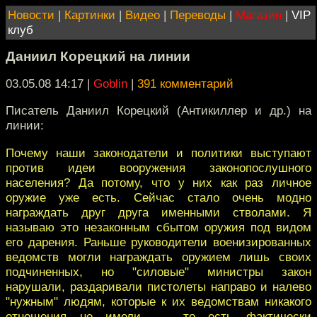
Новости
|
Картинки
|
Видео
|
Переводы
|
Магазин
|
VIP
клуб
Даниил Корецкий на линии
03.05.08 14:17
|
Goblin
|
391 комментарий
Писатель Даниил Корецкий (Антикиллер и др.) на
линии:
Почему наши законодатели и политики выступают
против идеи вооружения законопослушного
населения? Да потому, что у них как раз личное
оружие уже есть. Сейчас стало очень модно
награждать друг друга именными стволами. Я
называю это незаконным сбытом оружия под видом
его дарения. Раньше руководители военизированных
ведомств могли награждать оружием лишь своих
подчиненных, но "силовые" министры закон
нарушали, раздаривали пистолеты направо и налево
"нужным" людям, которые к их ведомствам никакого
отношения не имели, — то есть фактически