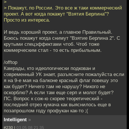
>
> Покажут, по России. Это все ж таки коммерческий
проект. А вот когда покажут "Взятия Берлина"?
Просто из интереса.
И ведь хороший проект, а главное Правильный.
Боюсь покажут когда снимут "Взятие Берлина 2". С
крутыми спецэффектами чтоб. Чтоб тоже
коммерческим стал - то есть прибыльным.
/offtop
Камрады, кто идеологически подкован и
современный УК знает, разъясните пожалуйста если
я на 9-е мая на балконе красный флаг повешу это
как будет? Ничего там не нарушу? Никого не
оскорблю? А если там еще серп и молот будет?
ПС. Вопрос к сож-ю скорее теоретический -
последний отрез кумача как выяснилось еще в
позапрошлом году профукан как-то ;(
Intelligent
»
#230 |
03.05.08 21:35