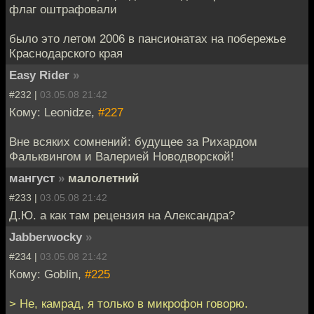
флаг оштрафовали
было это летом 2006 в пансионатах на побережье
Краснодарского края
Easy Rider
»
#232 |
03.05.08 21:42
Кому: Leonidze,
#227
Вне всяких сомнений: будущее за Рихардом
Фальквингом и Валерией Новодворской!
мангуст
»
малолетний
#233 |
03.05.08 21:42
Д.Ю. а как там рецензия на Александра?
Jabberwocky
»
#234 |
03.05.08 21:42
Кому: Goblin,
#225
> Не, камрад, я только в микрофон говорю.