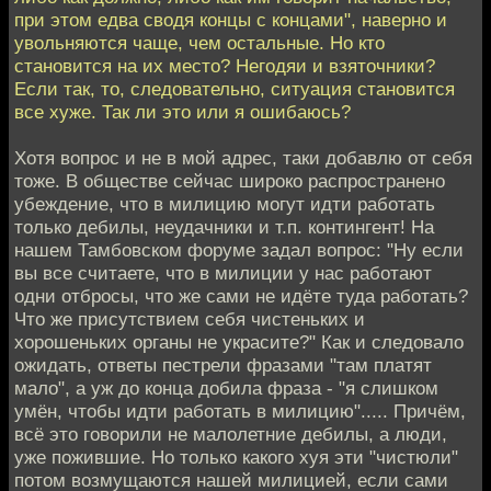
при этом едва сводя концы с концами", наверно и
увольняются чаще, чем остальные. Но кто
становится на их место? Негодяи и взяточники?
Если так, то, следовательно, ситуация становится
все хуже. Так ли это или я ошибаюсь?
Хотя вопрос и не в мой адрес, таки добавлю от себя
тоже. В обществе сейчас широко распространено
убеждение, что в милицию могут идти работать
только дебилы, неудачники и т.п. контингент! На
нашем Тамбовском форуме задал вопрос: "Ну если
вы все считаете, что в милиции у нас работают
одни отбросы, что же сами не идёте туда работать?
Что же присутствием себя чистеньких и
хорошеньких органы не украсите?" Как и следовало
ожидать, ответы пестрели фразами "там платят
мало", а уж до конца добила фраза - "я слишком
умён, чтобы идти работать в милицию"..... Причём,
всё это говорили не малолетние дебилы, а люди,
уже пожившие. Но только какого хуя эти "чистюли"
потом возмущаются нашей милицией, если сами