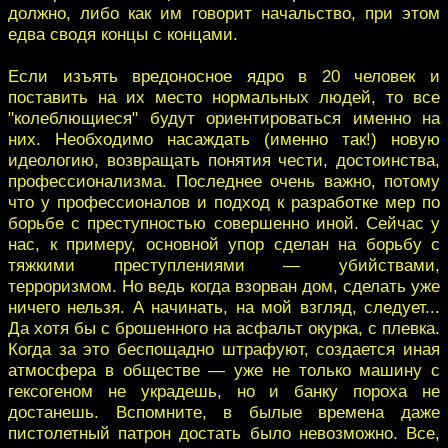
должно, либо как им говорит начальство, при этом
едва сводя концы с концами.
Если изъять вредоносное ядро в 20 человек и
поставить на их место нормальных людей, то все
"колеблющиеся" будут ориентироваться именно на
них. Необходимо насаждать (именно так!) новую
идеологию, возвращать понятия чести, достоинства,
профессионализма. Последнее очень важно, потому
что у профессионалов и подход к разработке мер по
борьбе с преступностью совершенно иной. Сейчас у
нас, к примеру, основной упор сделан на борьбу с
тяжкими преступлениями — убийствами,
терроризмом. Но ведь когда взорван дом, сделать уже
ничего нельзя. А начинать, на мой взгляд, следует...
Да хотя бы с брошенного на асфальт окурка, с плевка.
Когда за это беспощадно штрафуют, создается иная
атмосфера в обществе — уже не только машину с
гексогеном не украдешь, но и банку пороха не
достанешь. Вспомните, в былые времена даже
пистолетный патрон достать было невозможно. Все,