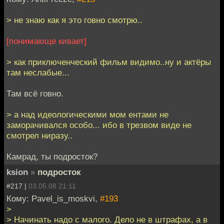
> не знаю как я это говно смотрю..
[понимающе кивает]
> как приключенческий фильм видимо..ну и актёры
там неслабые...
Там всё говно.
> а над идеологическими мом ентами не
заморачивался особо... ибо в трезвом виде не
смотрел ниразу..
Камрад, ты подросток?
ksion
»
подросток
#217 |
03.05.08 21:11
Кому: Pavel_is_moskvi,
#193
>
> Начинать надо с малого. Дело не в штрафах, а в