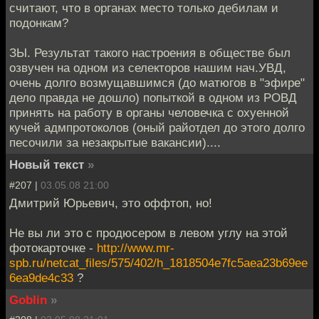
считают, что в органах место только дебилам и
подонкам?
ЗЫ. Результат такого настроения в обществе был
озвучен на одном из селекторов нашим нач.УВД,
очень долго возмущавшимся (до матюгов в "эфире"
дело правда не дошло) попыткой в одном из РОВД
принять на работу в органы человечка с охуенной
кучей адмпротоколов (оный райотдел до этого долго
песочили за незакрытые вакансии)....
Новый текст
»
#207 |
03.05.08 21:00
Дмитрий Юрьевич, это оффтоп, но!
Не вы ли это с продюсером в левом углу на этой
фотокарточке -
http://www.mr-
spb.ru/netcat_files/575/402/h_1818504e7fc5aea23b69ee
6ea9de4c33
?
Goblin
»