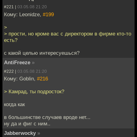
#221 |
03.05.08 21:20
Кому: Leonidze,
#199
>
> прости, но кроме вас с директором в фирме кто-то
есть?
с какой целью интересуешься?
AntiFreeze
»
#222 |
03.05.08 21:20
Кому: Goblin,
#216
> Камрад, ты подросток?
когда как
в большинстве случаев вроде нет...
ну да и фиг с ним..
Jabberwocky
»