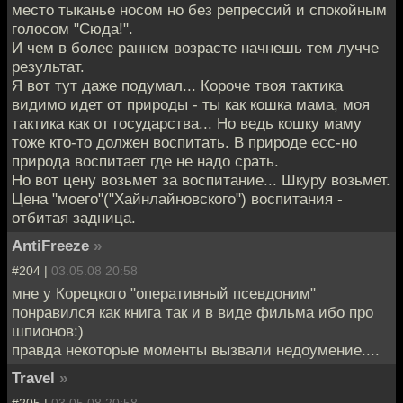
место тыканье носом но без репрессий и спокойным
голосом "Сюда!".
И чем в более раннем возрасте начнешь тем лучче
результат.
Я вот тут даже подумал... Короче твоя тактика
видимо идет от природы - ты как кошка мама, моя
тактика как от государства... Но ведь кошку маму
тоже кто-то должен воспитать. В природе есс-но
природа воспитает где не надо срать.
Но вот цену возьмет за воспитание... Шкуру возьмет.
Цена "моего"("Хайнлайновского") воспитания -
отбитая задница.
AntiFreeze
»
#204 |
03.05.08 20:58
мне у Корецкого "оперативный псевдоним"
понравился как книга так и в виде фильма ибо про
шпионов:)
правда некоторые моменты вызвали недоумение....
Travel
»