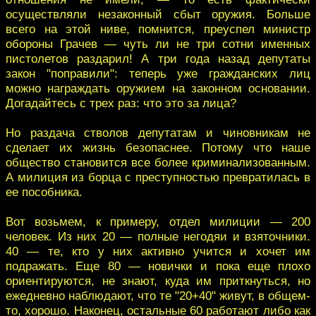
осуществляли незаконный сбыт оружия. Больше
всего на этой ниве, помнится, преуспел министр
обороны Грачев — чуть ли не три сотни именных
пистолетов раздарил! А три года назад депутаты
закон "поправили": теперь уже гражданских лиц
можно награждать оружием на законном основании.
Догадайтесь с трех раз: что это за лица?
Но раздача стволов депутатам и чиновникам не
сделает их жизнь безопаснее. Потому что наше
общество становится все более криминализованным.
А милиция из борца с преступностью превратилась в
ее пособника.
Вот возьмем, к примеру, отдел милиции — 200
человек. Из них 20 — полные негодяи и взяточники.
40 — те, кто у них активно учится и хочет им
подражать. Еще 80 — новички и пока еще плохо
ориентируются, не знают, куда им приткнуться, но
ежедневно наблюдают, что те "20+40" живут, в общем-
то, хорошо. Наконец, остальные 60 работают либо как