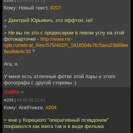
#208 |
03.05.08 21:01
Кому: Новый текст,
#207
> Дмитрий Юрьевич, это оффтоп, но!
>
> Не вы ли это с продюсером в левом углу на этой
фотокарточке -
http://www.mr-
spb.ru/netcat_files/575/402/h_1818504e7fc5aea23b69ee
6ea9de4c33
?
Ага, я.
У меня есть отличные фотки этой пары и этого
фотографа с другой стороны :)
Goblin
»
#209 |
03.05.08 21:01
Кому: AntiFreeze,
#204
> мне у Корецкого "оперативный псевдоним"
понравился как книга так и в виде фильма