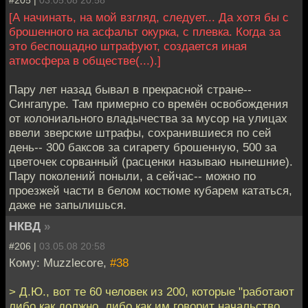
#205 |
03.05.08 20:58
[А начинать, на мой взгляд, следует... Да хотя бы с
брошенного на асфальт окурка, с плевка. Когда за
это беспощадно штрафуют, создается иная
атмосфера в обществе(...).]
Пару лет назад бывал в прекрасной стране--
Сингапуре. Там примерно со времён освобождения
от колониального владычества за мусор на улицах
ввели зверские штрафы, сохранившиеся по сей
день-- 300 баксов за сигарету брошенную, 500 за
цветочек сорванный (расценки называю нынешние).
Пару поколений поныли, а сейчас-- можно по
проезжей части в белом костюме кубарем кататься,
даже не запылишься.
НКВД
»
#206 |
03.05.08 20:58
Кому: Muzzlecore,
#38
> Д.Ю., вот те 60 человек из 200, которые "работают
либо как должно, либо как им говорит начальство,