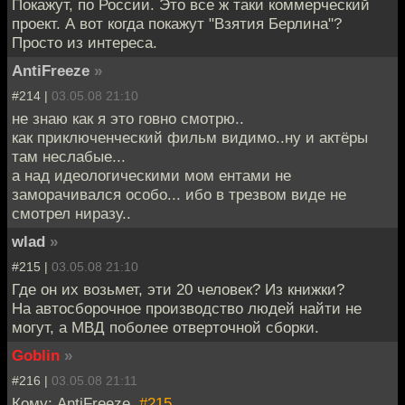
Покажут, по России. Это все ж таки коммерческий
проект. А вот когда покажут "Взятия Берлина"?
Просто из интереса.
AntiFreeze
»
#214 |
03.05.08 21:10
не знаю как я это говно смотрю..
как приключенческий фильм видимо..ну и актёры
там неслабые...
а над идеологическими мом ентами не
заморачивался особо... ибо в трезвом виде не
смотрел ниразу..
wlad
»
#215 |
03.05.08 21:10
Где он их возьмет, эти 20 человек? Из книжки?
На автосборочное производство людей найти не
могут, а МВД поболее отверточной сборки.
Goblin
»
#216 |
03.05.08 21:11
Кому: AntiFreeze,
#215