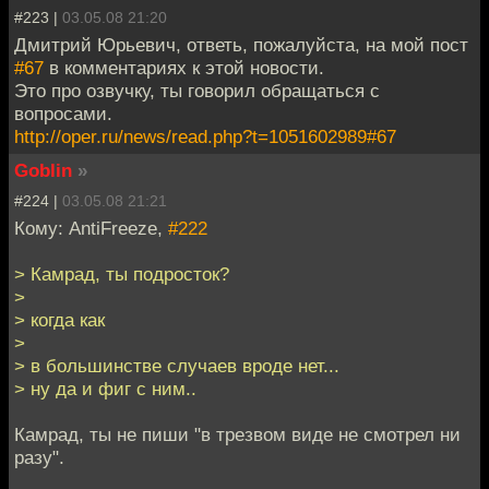
#223 |
03.05.08 21:20
Дмитрий Юрьевич, ответь, пожалуйста, на мой пост
#67
в комментариях к этой новости.
Это про озвучку, ты говорил обращаться с
вопросами.
http://oper.ru/news/read.php?t=1051602989#67
Goblin
»
#224 |
03.05.08 21:21
Кому: AntiFreeze,
#222
> Камрад, ты подросток?
>
> когда как
>
> в большинстве случаев вроде нет...
> ну да и фиг с ним..
Камрад, ты не пиши "в трезвом виде не смотрел ни
разу".