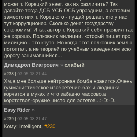
может т. Корецкий знает, как их различить? Так
давайте тогда ДСБ-УСБ-ОСБ упраздним, а оставим
заместо них т. Корецкого - пущай решает, кто у нас
тут коррупционер. Сколько денег государству
сэкономим! И как автор т. Корецкий себя проявил так
же хорошо. Полковник милиции, который пишет про
милицию - это круто. Но когда этот полковник землю
потоптал, а не теорией по учебным заведениям всю
дорогу занимавшийся...
Димедрол Виагрович
»
слабый
#238 |
03.05.08 21:44
Хм,а мне больше нейтронная бомба нравится.Очень
гумманистическое изобретение-бах и людишки
корчатся в муках и что забавно массово,а
коротствол-оружие чисто для эстетов...:-D:-D.
Easy Rider
»
#239 |
03.05.08 21:47
Кому: Intelligent,
#230