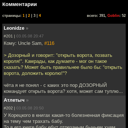
Комментарии
cтраницы:
1
|
2
| 3 |
4
всего: 391,
Goblin
: 52
Leonidze
»
#201 |
03.05.08 20:47
Кому: Uncle Sam,
#116
> Дозорный и говорит: "открыть ворота, позвать
короля!". Камрады, как думаете - мог он такое
сказать? Может быть правильнее было бы: "открыть
ворота, доложить королю!"?
чёта я не понял - с каких это пор ДОЗОРНЫЙ
командует открыть ворота? хотя, может сам туплю...
Атлетыч
»
#202 |
03.05.08 20:50
У Корецкого в книгах какая-то болезненная фиксация
на тему чем трахать бабу.
То в его книге бабу ебут отрезаным бычьем хуем