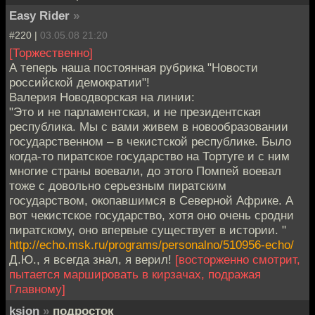
Easy Rider
»
#220 |
03.05.08 21:20
[Торжественно]
А теперь наша постоянная рубрика "Новости
российской демократии"!
Валерия Новодворская на линии:
"Это и не парламентская, и не президентская
республика. Мы с вами живем в новообразовании
государственном – в чекистской республике. Было
когда-то пиратское государство на Тортуге и с ним
многие страны воевали, до этого Помпей воевал
тоже с довольно серьезным пиратским
государством, окопавшимся в Северной Африке. А
вот чекистское государство, хотя оно очень сродни
пиратскому, оно впервые существует в истории. "
http://echo.msk.ru/programs/personalno/510956-echo/
Д.Ю., я всегда знал, я верил!
[восторженно смотрит,
пытается маршировать в кирзачах, подражая
Главному]
ksion
»
подросток