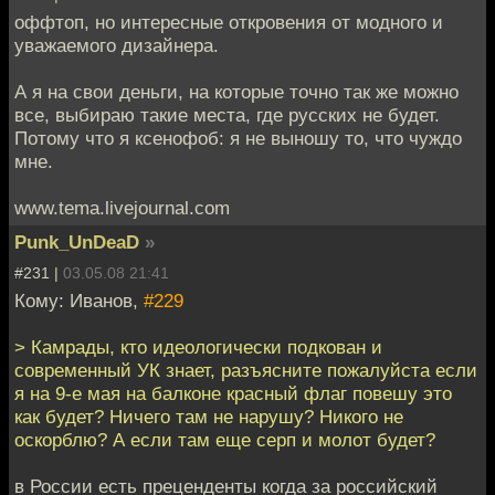
оффтоп, но интересные откровения от модного и
уважаемого дизайнера.
А я на свои деньги, на которые точно так же можно
все, выбираю такие места, где русских не будет.
Потому что я ксенофоб: я не выношу то, что чуждо
мне.
www.tema.livejournal.com
Punk_UnDeaD
»
#231 |
03.05.08 21:41
Кому: Иванов,
#229
> Камрады, кто идеологически подкован и
современный УК знает, разъясните пожалуйста если
я на 9-е мая на балконе красный флаг повешу это
как будет? Ничего там не нарушу? Никого не
оскорблю? А если там еще серп и молот будет?
в России есть преценденты когда за российский