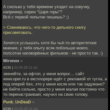
А сколько у тебя времени уходит на озвучку,
например, серии "Царя горы"?
Всё с первой попытки пишешь? :)
> Сомневаюсь, что чего-то дельного смогу
присоветовать.
Хочется услышать хотя бы чьё-то авторитетное
мнение, у тебя опыту всяк побольше моего,
полсотни наговорённых фильмов - не просто так. :)
Mironox
»
#235 |
03.05.08 21:42
звеняйте, за офтоп, у меня вопрос... сайт
www.oper.ru в експлорере идёт с рекламой от гугла, а
под оперой без, это у меня косяк или так задумано?
не бейте сильно, просто у меня малая постояно что
то перенастраивает, научил на свою голову.
Punk_UnDeaD
»
#236 |
03.05.08 21:44