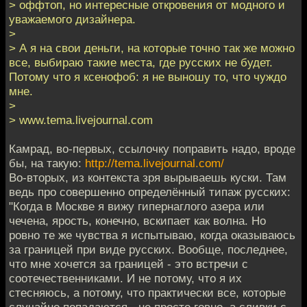
> оффтоп, но интересные откровения от модного и
уважаемого дизайнера.
>
> А я на свои деньги, на которые точно так же можно
все, выбираю такие места, где русских не будет.
Потому что я ксенофоб: я не выношу то, что чуждо
мне.
>
> www.tema.livejournal.com
Камрад, во-первых, ссылочку поправить надо, вроде
бы, на такую:
http://tema.livejournal.com/
Во-вторых, из контекста зря вырываешь куски. Там
ведь про совершенно определённый типаж русских:
"Когда в Москве я вижу гипернаглого азера или
чечена, ярость, конечно, вскипает как волна. Но
ровно те же чувства я испытываю, когда оказываюсь
за границей при виде русских. Вообще, последнее,
что мне хочется за границей - это встречи с
соотечественниками. И не потому, что я их
стесняюсь, а потому, что практически все, которые
случайно попадаются - не просто говно, а сливки с