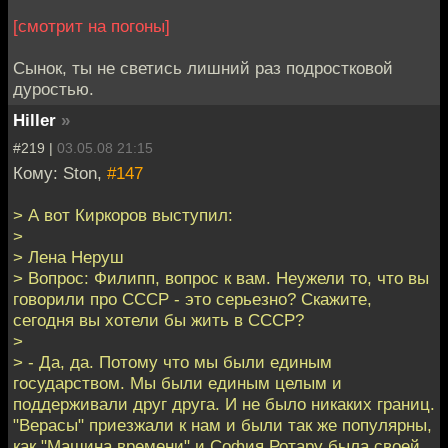
[смотрит на погоны]
Сынок, ты не светись лишний раз подростковой
дуростью.
Hiller
»
#219 |
03.05.08 21:15
Кому: Ston,
#147
> А вот Киркоров выступил:
>
> Лена Неруш
> Вопрос: Филипп, вопрос к вам. Неужели то, что вы
говорили про СССР - это серьезно? Скажите,
сегодня вы хотели бы жить в СССР?
>
> - Да, да. Потому что мы были единым
государством. Мы были единым целым и
поддерживали друг друга. И не было никаких границ.
"Верасы" приезжали к нам и были так же популярны,
как "Машина времени" и София Ротару была своей