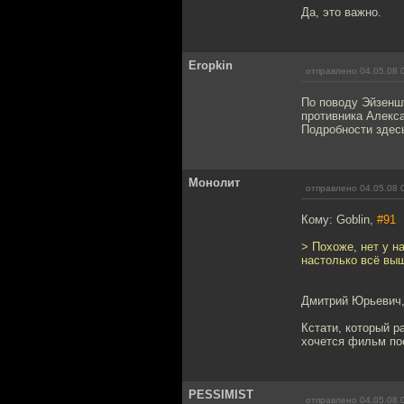
Да, это важно.
Eropkin
отправлено 04.05.08 
По поводу Эйзеншт
противника Алекс
Подробности зде
Монолит
отправлено 04.05.08 
Кому: Goblin,
#91
> Похоже, нет у н
настолько всё выш
Дмитрий Юрьевич,
Кстати, который р
хочется фильм пос
PESSIMIST
отправлено 04.05.08 