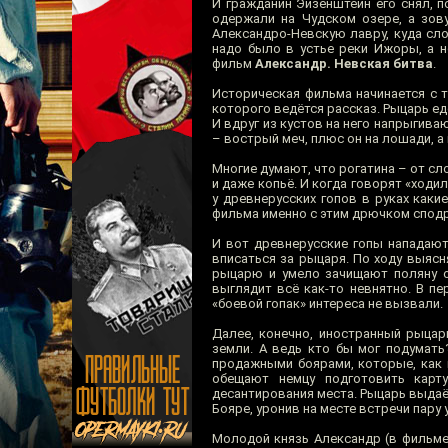
И гражданин Эйзенштейн его снял, п
одержали на Чудском озере, а зов
Александро-Невскую лавру, куда сло
надо было в устье реки Ижоры, а н
фильм
Александр. Невская битва
.
Историческая фильма начинается с 
которого ведётся рассказ. Рыцарь еде
И вдруг из кустов на него напрыгиваю
– вострый меч, плюс он на лошади, а
Многие думают, что рогатина – от сло
и даже копьё. И когда говорят «ходил
у древнерусских гопов в руках каки
фильма именно с этим дрючком сподр
И вот древнерусские гопы нападают
вписаться за рыцаря. По ходу выясн
рыцарю и умело зачищают поляну от
выглядит всё как-то невнятно. В п
«боевой гопак» интереса не вызвали.
Далее, конечно, иностранный рыца
земли. А ведь кто бы мог подумать
продажными боярами, которые, как 
обещают немцу подготовить карт
десантирования места. Рыцарь выдаё
Бояре, уронив на месте встречи пару 
Молодой князь Александр (в фильме