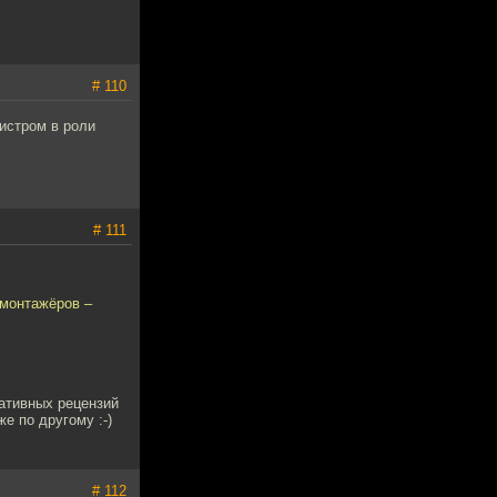
# 110
гистром в роли
# 111
 монтажёров –
гативных рецензий
е по другому :-)
# 112