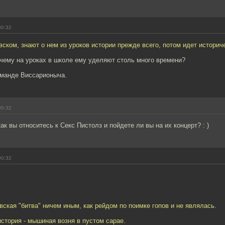
00:32
евском, знают о нем из уроков истории прежде всего, потом идет историч
очему на уроках в школе ему уделяют столь много времени?
оманде Виссарионыча.
00:32
ак вы относитесь к Секс Пистолз и пойдете ли вы на их концерт? : )
00:32
вская "битва" ничем иным, как рейдом по поимке гопов и не являлась.
история - мышиная возня в пустом сарае.