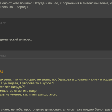
я оно от кого пошло?! Оттуда и пошло, с поражения в ливонской войне, о
всех за... бороды.
00:32
адемический интерес.
00:32
84
ы ахуели, что ли историю не знать, про Ушакова и фильмы и книги и орден
 Румянцева, Суворова то в курсе?!
ете что-нибудь?!
омпьютер отменить надо
ать не умеете, как и книгами до этого
 знает, не тебе, просто криво цитировал, а потом, уже поздно было прав