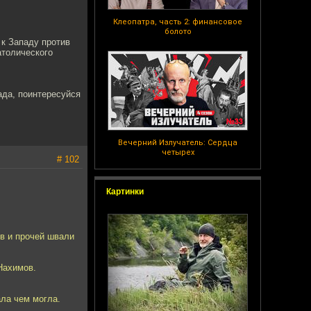
Клеопатра, часть 2: финансовое
болото
к Западу против
атолического
ада, поинтересуйся
Вечерний Излучатель: Сердца
четырех
# 102
Картинки
ов и прочей швали
Нахимов.
ала чем могла.