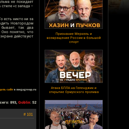
ильма не покидает
 стиле «с запада –
о есть никто ни за
водить Новгородом
 бывает, так два
 Оно понятно, что
Признание Меркель и
 экране действуют
возвращение России в большой
спорт
Атака БПЛА на Геленджик и
дать сайт
в megagroup.ru
открытие Ормузского пролива
сего: 893,
Goblin
: 52
# 101