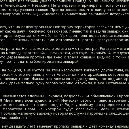
осле чего вся страна узнала о подвиге. Правда, было немного непоня
ут Александра – Невским? Пётр первый, к примеру, в честь битвы
жил мощи усопшего князя. Правда, оказалось, что лавру он построил
е напротив гостиницы «Москва». Окончательно закрывает историче
того, что на подконтрольные Новгороду территории заезжает немецки
т как на дачу – беспечно, без конвоя. Именно так и ездили рыцари, они 
т древнерусские гопы — оба-на!!! У рыцаря, понятно, на голове железны
 гопы – пешком и с рогатинами. Историчность рогатин сразу насторожи
ва рогатка. Но на самом деле рогатина – от слова рог. Рогатина – это и
 на медведя с рогатиной» — речь о том, что ходил с копьём. А не с дер
е-то деревянные прото-вилы ажно с тремя концами. Видимо, с точки 
учнее нападать на бронированных рыцарей.
 на рыцаря, а из кустов за этим наблюдают какие-то другие гопы, 
яется, что это не гопы, а князь Александр и его дружбаны, которые 
 лесных гопов. Фильм, как уже многие догадались, про подвиги др
ервой драке только одну голову хорошо отрубили, и всё. Остальные 
рь оказывается злобным шпионом, подосланным объединённой Европ
?! Мы к нему всей душой, а он?! Немецкая сволочь тайно встречает
и во все времена, готовы продать Родину любому, кто предложит хо
у фарватера Невы, на которой будут обозначены мели и отмеч
т боярам железную варежку, которая послужит паролем на следующей в
улик, разбегаются.
 ему двадцать лет) замечает пропажу рыцаря и даёт команду верным