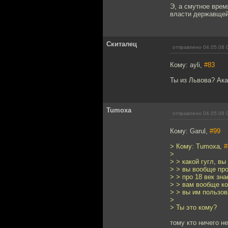
Э, а смутное врем
власти державщей 
Скиталец
отправлено 04.05.08 
Кому: ayli,
#83
Ты из Львова? Ак
Tumoxa
отправлено 04.05.08 
Кому: Garul,
#99
> Кому: Tumoxa,
#
>
> > какой гугл, в
> > вы вообще про
> > про 18 век зна
> > вам вообще к
> > вы им пользов
>
> Ты это кому?
тому кто ничего не