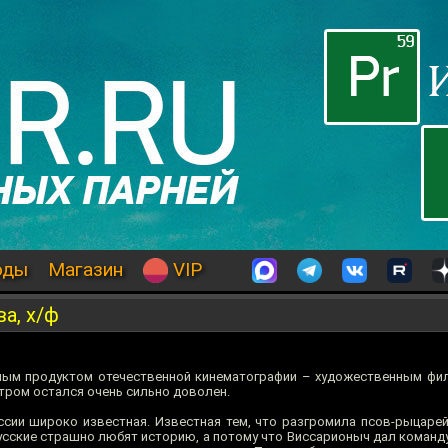
оды
Магазин
VIP
а, х/ф
дным продуктом отечественной кинематографии – художественным ф
отром остался очень сильно доволен.
ссии широко известная. Известная тем, что разгромила псов-рыцарей
русские страшно любят историю, а потому что Виссарионыч дал команду