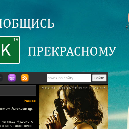
Разное
ильмом
Александр.
 на льду Чудского
 снять такое кино.