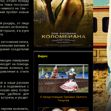
тно, отчего победу
 на Неве построил
 немного не там –
ский пробел новый
й рыцарь, от лица
ничего не боялись.
й горшок, а в руке
ла.
 заточенная палка,
евянными вилами. А
зрения создателей
Видео
имеющие намерение
приходят на помощь
евних военных, но
кривляния в стиле
ой в наши русские
ся в подземелье с
рошую цену. Бояре
ены удобные для
О предстоящем Турнире Святого
стрече, и уходит.
Георгия
 парням выяснить,