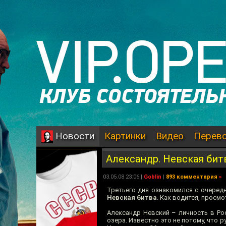
Картинки
Видео
Перев
Новости
Александр. Невская битв
03.05.08 23:06 |
Goblin
|
893 комментария
»
Третьего дня ознакомился с очере
Невская битва
. Как водится, просм
Александр Невский – личность в Ро
озера. Известно это не потому, что 