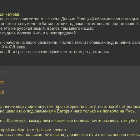
ши камрад.
олынского княжества мы знаем: Даниил Галицкий обратился за помощью 
о княжество сумело отбиться от них, однако потом попало под влияние к
е это не русская земля, врагов там много наших.
е судьба должна быть и у новгородцев?
ы сначала Галицию захватили. Насчет земли попавшей под влияние Зап
 XV-XVI веке.
ана III и Грозного гораздо хуже чем от немцев досталось.
00:32
97
78
олчение еще ладно опустим, про которое по счету, но от кого!? от поляк
но швали ибо под знаменами Батория чего только не поперло на Русь.
не в Крымскую, между ним и крымской полвека почти разницы, там убит 
торий вообще то с Грозным воевал.
а нас перла польская, литовская, украинская ну и отечественная помог