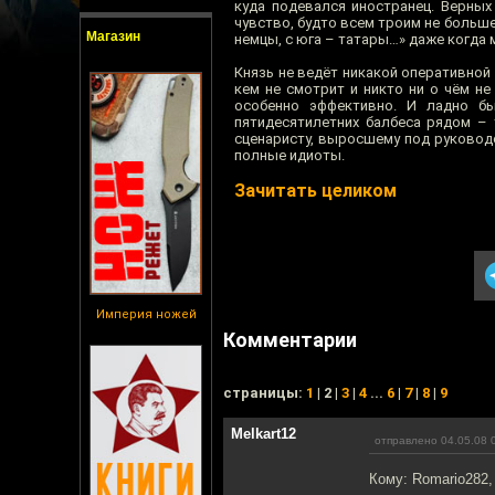
куда подевался иностранец. Верных
чувство, будто всем троим не больше
Магазин
немцы, с юга – татары…» даже когда
Князь не ведёт никакой оперативной 
кем не смотрит и никто ни о чём н
особенно эффективно. И ладно б
пятидесятилетних балбеса рядом – 
сценаристу, выросшему под руковод
полные идиоты.
Зачитать целиком
Империя ножей
Комментарии
cтраницы:
1
| 2 |
3
|
4
...
6
|
7
|
8
|
9
Melkart12
отправлено 04.05.08 
Кому: Romario282