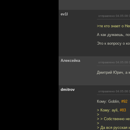
ev1l
отправлено 04.05.08 
>те кто знает о Н
А как думаешь, п
Это к вопросу о к
Алексейка
отправлено 04.05.08 
Дмитрий Юрич, а к
dmitrov
отправлено 04.05.08 
Кому: Goblin,
#92
> Кому: ayli,
#83
>
> > Собственно не
>
> Да вся русская 