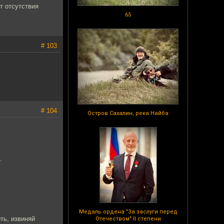
т отсутствия
65
# 103
# 104
Остров Сахалин, река Найба
.
Медаль ордена "За заслуги перед
ить, извиняй
Отечеством" II степени