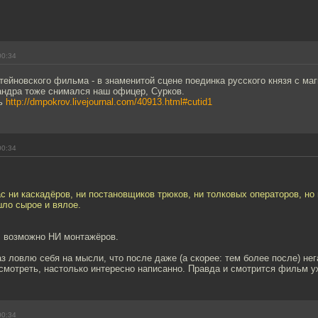
00:34
ейновского фильма - в знаменитой сцене поединка русского князя с ма
андра тоже снимался наш офицер, Сурков.
сь
http://dmpokrov.livejournal.com/40913.html#cutid1
00:34
ас ни каскадёров, ни постановщиков трюков, ни толковых операторов, но
ло сырое и вялое.
 возможно НИ монтажёров.
аз ловлю себя на мысли, что после даже (а скорее: тем более после) не
мотреть, настолько интересно написанно. Правда и смотрится фильм уж
00:34