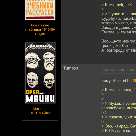
> Кому: ayli,
#83
>
> >Глупости не пи
Судьбу Галицко-В
татаро-монгол, ег
Советские
Запада и давно уж
учебники 1940-50х
Считаешь такая ж
годов
Вообще-то монгол
границами Литвы в
А Новгороду от Ив
Tumoxa
отправлено 04.05.08 
Кому: Melkart12,
#
> Кому: Tumoxa,
#
>
>
> > Мужик, про оп
европейской, имен
Магазин
> >
ОПЕРМАЙКИ
> > Ушаков, убит 
>
> Эээ, камрад, Ба
> В Смуту шваль н