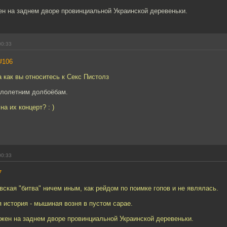
ен на заднем дворе провинциальной Украинской деревеньки.
00:33
#106
 как вы относитесь к Секс Пистолз
алолетним долбоёбам.
на их концерт? : )
00:33
7
вская "битва" ничем иным, как рейдом по поимке гопов и не являлась.
я история - мышиная возня в пустом сарае.
жен на заднем дворе провинциальной Украинской деревеньки.