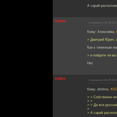
А сарай располож
Goblin
отправлено 04.05.08 
Кому: Алексейка,
> Дмитрий Юрич, а
Как к типичным м
> и пойдете ли вы 
Нет.
Goblin
отправлено 04.05.08 
Кому: dmitrov,
#10
> > Собственно не
> >
> > Да вся русска
>
> А сарай располо