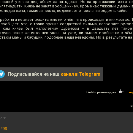
 парней у князя два, обоим за пятьдесят. Но на протяжении всего ф
 пятнадцати. Князь не занят вообще ничем, кроме как тяжкими думами в
 молодая жена, томимая нежно, подвывает от желания рядом в койке.
работы и не знает решительно ни о чём, что происходит в княжестве. Т
е сообщает, что, с точки зрения создателей фильма, позволяет руко
ы сам князь был малолетним дурачком – в двадцать лет такое
точно такие же интеллектуалы: ни ухом, ни рылом вообще ни в чём.
ством мамы и бабушки, подобные вещи неведомы. Но в результате на
Подписывайся на наш
канал в Telegram
Goblin рекомендует
соз
в
00:31
,
#96