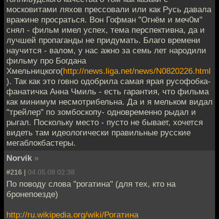
московитами ляхов прессовали или как Русь давала
вражине просраться. Вон Гофман "Огнём и меч0м"
снял - фильм имел успех, тема перспективна, да и
лучшей пропаганды не придумать. Благо времени
научится - валом, у нас ажно за семь лет народили
фильму про Богдана
Хмельницкого(
http://news.liga.net/news/N0820226.html
). Так как это говно одобрила самая ярая русофобка-
фанатичка Анна Чмиль - есть гарантия, что фильма
как минимум несмотрибельна. Да и я мельком видал
"трейлер" по зомбоскопу- одновременно рыдал и
рыгал. Поскольку место - пусто не бывает, хочется
видеть там идеологически правильные русские
мегаблокбастеры.
Norvik
»
#216 |
04.05.08 02:38
По поводу слова "рогатина" (для тех, кто на
бронепоезде)
http://ru.wikipedia.org/wiki/Рогатина