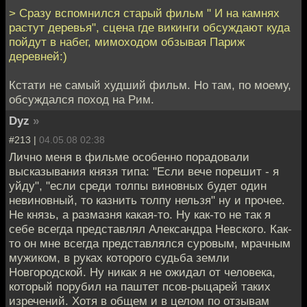
> Сразу вспомнился старый фильм " И на камнях
растут деревья", сцена где викинги обсуждают куда
пойдут в набег, мимоходом обзывая Париж
деревней:)
Кстати не самый худший фильм. Но там, по моему,
обсуждался поход на Рим.
Dyz
»
#213 |
04.05.08 02:38
Лично меня в фильме особенно порадовали
высказывания князя типа: "Если вече порешит - я
уйду", "если среди толпы виновных будет один
невиновный, то казнить толпу нельзя" ну и прочее.
Не князь, а размазня какая-то. Ну как-то не так я
себе всегда представлял Александра Невского. Как-
то он мне всегда представлялся суровым, мрачным
мужиком, в руках которого судьба земли
Новгородской. Ну никак я не ожидал от человека,
который порубил на паштет псов-рыцарей таких
изречений. Хотя в общем и в целом по отзывам