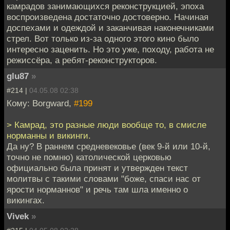
камрадов занимающихся реконструкцией, эпоха
воспроизведена достаточно достоверно. Начиная
доспехами и одеждой и заканчивая наконечниками
стрел. Вот только из-за одного этого кино было
интересно заценить. Но это уже, походу, работа не
режиссёра, а ребят-реконструкторов.
glu87
»
#214 |
04.05.08 02:38
Кому: Borgward,
#199
> Камрад, это разные люди вообще то, в смисле
норманны и викинги.
Да ну? В раннем средневековье (век 9-й или 10-й,
точно не помню) католической церковью
официально была принят и утвержден текст
молитвы с такими словами "боже, спаси нас от
ярости норманнов" и речь там шла именно о
викингах.
Vivek
»