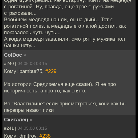
с рогатиной. Ну, правда, ещё трое с ружьями
страховали...
Вообщем медведя нашли, он на дыбы. Тот с
рогатиной полез, а медведь его лапой достал, как
показалось чуть-чуть...
А когда медведя завалили, смотрят у мужика пол
башки нету...
ColDoc
»
#240 |
04.05.08 03:15
Кому: bambur75,
#229
Из истории Средиземья еще скажи). Я не про
историчность, а про то, как снято.
Во "Властилине" если присмотреться, кони как бы
перепрыгивают пики
Скиталец
»
#241 |
04.05.08 03:15
Кому: dmitrov,
#238