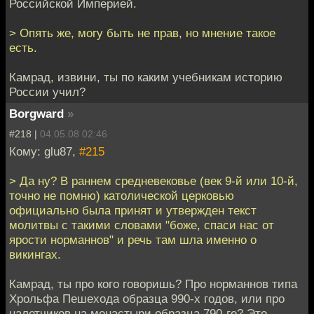
Российской Империей.
> Опять же, могу быть не прав, но мнение такое
есть.
Камрад, извини, ты по каким учебникам историю
России учил?
Borgward
»
#218 |
04.05.08 02:46
Кому: glu87,
#215
> Да ну? В раннем средневековье (век 9-й или 10-й,
точно не помню) католической церковью
официально была принят и утвержден текст
молитвы с такими словами "боже, спаси нас от
ярости норманнов" и речь там шла именно о
викингах.
Камрад, ты про кого говоришь? Про норманнов типа
Хрольфа Пешехода образца 990-х годов, или про
налетчиков на монастыри образца 790-го? Это