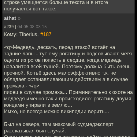
строке умещается больше текста и в итоге
получается вот такое.
athat
»
#239 |
04.05.08 03:15
Кому: Tiberius,
#187
<q>Медведь, дескать, перед атакой встаёт на
задние лапы - тут ему рогатину и подсовывают метя
одним из рогов попасть в сердце, когда медведь
навалится всей тушей. Поэтому должна быть очень
прочной. Копъё здесь малоэффективно т.к. не
обладает останавливающим действием а в случае
промаха - </q>
писец в случае промаха... Приминительно к охоте на
медведя именно так и происходило: рогатину двумя
концами упирали в землю...
Имхо, не всегда можно википедии верить...
Был на севере, там знакомый судмедэксперт
рассказывал был случай:
Один мужик решил, как встарину, пойти на медведя