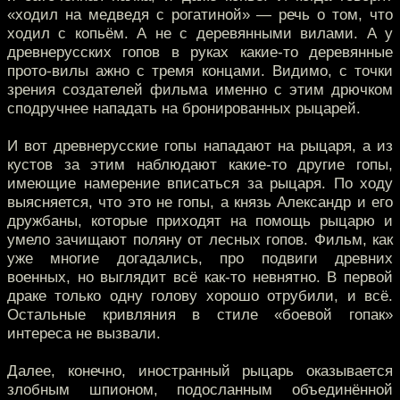
«ходил на медведя с рогатиной» — речь о том, что
ходил с копьём. А не с деревянными вилами. А у
древнерусских гопов в руках какие-то деревянные
прото-вилы ажно с тремя концами. Видимо, с точки
зрения создателей фильма именно с этим дрючком
сподручнее нападать на бронированных рыцарей.
И вот древнерусские гопы нападают на рыцаря, а из
кустов за этим наблюдают какие-то другие гопы,
имеющие намерение вписаться за рыцаря. По ходу
выясняется, что это не гопы, а князь Александр и его
дружбаны, которые приходят на помощь рыцарю и
умело зачищают поляну от лесных гопов. Фильм, как
уже многие догадались, про подвиги древних
военных, но выглядит всё как-то невнятно. В первой
драке только одну голову хорошо отрубили, и всё.
Остальные кривляния в стиле «боевой гопак»
интереса не вызвали.
Далее, конечно, иностранный рыцарь оказывается
злобным шпионом, подосланным объединённой