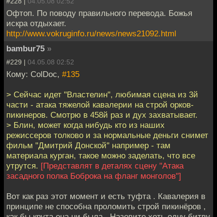
#228 |
04.05.08 02:52
Офтоп. По поводу правильного перевода. Божья
искра отдыхает.
http://www.vokruginfo.ru/news/news21092.html
bambur75
»
#229 |
04.05.08 02:52
Кому: ColDoc,
#135
> Сейчас идет "Властелин", любимая сцена из 3й
части - атака тяжелой кавалерии на строй орков-
пикинеров. Смотрю в 458й раз и дух захватывает.
> Блин, может когда нибудь кто из наших
режиссеров толково и за нормальные деньги снимет
фильм "Дмитрий Донской" например - там
материала курган, такое можно заделать, что все
утрутся.
[Представлят в деталях сцену "Атака
засадного полка Боброка на фланг монголов"]
Вот как раз этот момент и есть туфта . Кавалерия в
принципе не способна проломить строй пикинёров ,
как бы крута она ни была . Назовите хоть одну битву