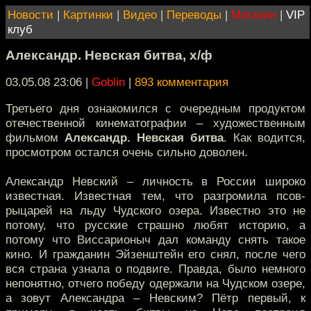
Новости
|
Картинки
|
Видео
|
Переводы
|
Магазин
|
VIP
клуб
Александр. Невская битва, х/ф
03.05.08 23:06
|
Goblin
|
893 комментария
Третьего дня ознакомился с очередным продуктом
отечественной кинематографии – художественным
фильмом
Александр. Невская битва
. Как водится,
просмотром остался очень сильно доволен.
Александр Невский – личность в России широко
известная. Известная тем, что разгромила псов-
рыцарей на льду Чудского озера. Известно это не
потому, что русские страшно любят историю, а
потому что Виссарионыч дал команду снять такое
кино. И гражданин Эйзенштейн его снял, после чего
вся страна узнала о подвиге. Правда, было немного
непонятно, отчего победу одержали на Чудском озере,
а зовут Александра – Невским? Пётр первый, к