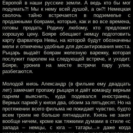
Европой в наши русские земли. А ведь кто бы мог
подумать?! Мы к нему всей душой, а он?! Немецкая
сволочь тайно встречается в подземелье с
продажными боярами, которые, как и во все времена,
готовы продать Родину любому, кто предложит
хорошую цену. Бояре обещают немцу подготовить
карту фарватера Невы, на которой будут обозначены
мели и отмечены удобные для десантирования места.
Рыцарь выдаёт боярам железную варежку, которая
послужит паролем на следующей встрече, и уходит.
Бояре, уронив на месте встречи пару улик,
разбегаются.
Молодой князь Александр (в фильме ему двадцать
лет) замечает пропажу рыцаря и даёт команду верным
парням выяснить, куда подевался иностранец.
Верных парней у князя два, обоим за пятьдесят. Но на
протяжении всего фильма не покидает чувство, будто
всем троим не больше пятнадцати. Князь не занят
вообще ничем, кроме как тяжкими думами в стиле «с
запада – немцы, с юга – татары…» даже когда