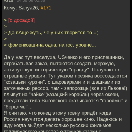
#215 |
04.05.08 02:38
Кому: Sanya26,
#171
>
[с досадой]
>
> Да вАще жуть, чё у них творится то =(
>
> фоменковщина одна, на гос. уровне...
Да у нас тут веселуха, USченко и его приспешники,
отрабатывая заказ, пытаются создать мерзкую,
антирусскую историческую "правду". Получаются
страшные уродии: Тут указом презика воссоздаются
"козацьки курэни", с шароварами и и шашками из
заточенных рессор, там - запорожцы(все из Львова!)
плывут на "чайке"(казацкий корабль) через океан,
предатели типа Выговского оказываются "гэроямы" и
"борцямы"...
Я считаю, что конец этому говну придёт когда
Россия научится делать хорошее кино. Надеюсь и
жду когда выйдет несколько русских фильмов
голливудского качества о том как казаки с