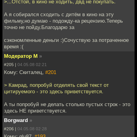
>...Отстой, в кино не ходить, двд не покупать.
А я собирался сходить с дитём в кино на эту
фильму,но думаю - подожду-ка рецензию.Теперь
точно не пойду.Благодарю за
сэкономленные деньги :)Сочуствую за потраченное
время :(
Модератор М
»
#205 |
04.05.08 02:21
Кому: Скиталец,
#201
> Камрад, попробуй отделять свой текст от
цитируемого - это здесь приветствуется.
А ты попробуй не делать столько пустых строк - это
здесь НЕ приветствуется.
Borgward
»
#206 |
04.05.08 02:28
Кому: glu87,
#193