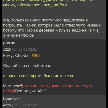
моему, обсуждался поход на Рим.
ага, только сначало поступило предложение
пограбить Париж, которое было отвергнуто именно
потому что Париж деревня и плыть надо на Рим:))
а кино неплохое
givrus
»
#225 |
04.05.08 02:51
Кому: ChuKee,
#208
Спасибо за совет,Камрад.
>...мне в своё время было интересно.
Мне тоже!
[смахивает скупую ностальгическую
слезу]
Всё же уже 42 :(
Гринго
»
#226 |
04.05.08 02:52