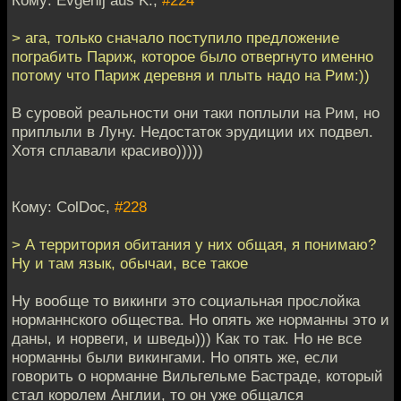
> ага, только сначало поступило предложение
пограбить Париж, которое было отвергнуто именно
потому что Париж деревня и плыть надо на Рим:))
В суровой реальности они таки поплыли на Рим, но
приплыли в Луну. Недостаток эрудиции их подвел.
Хотя сплавали красиво)))))
Кому: ColDoc,
#228
> А территория обитания у них общая, я понимаю?
Ну и там язык, обычаи, все такое
Ну вообще то викинги это социальная прослойка
норманнского общества. Но опять же норманны это и
даны, и норвеги, и шведы))) Как то так. Но не все
норманны были викингами. Но опять же, если
говорить о норманне Вильгельме Бастраде, который
стал королем Англии, то он уже общался