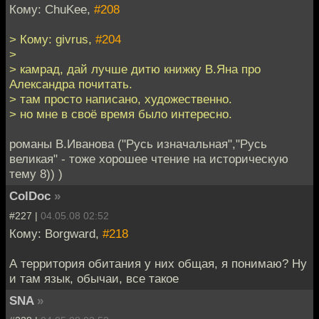
Кому: ChuKee,
#208
> Кому: givrus,
#204
>
> камрад, дай лучше дитю книжку В.Яна про
Александра почитать.
> там просто написано, художественно.
> но мне в своё время было интересно.
романы В.Иванова ("Русь изначальная","Русь
великая" - тоже хорошее чтение на историческую
тему 8)) )
ColDoc
»
#227 |
04.05.08 02:52
Кому: Borgward,
#218
А территория обитания у них общая, я понимаю? Ну
и там язык, обычаи, все такое
SNA
»