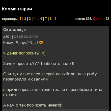
Комментарии
cтраницы:
1
|
2
| 3 |
4
...
6
|
7
|
8
|
9
всего: 893,
Goblin
: 52
Скиталец
»
#201 |
04.05.08 02:20
Кому: Sanya26,
#188
> денег попросить" =)
Зачем просить??? Требовать надо!!!
Они тут у нас всех зверей повыбили, всю рыбу
переловили и свалили
в приднепровские степи, гос-во европейского типа
строить!
А нам с тех пор жрать нечего!!!