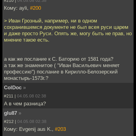
#210 |
04.05.08 02:38
Кому: ayli,
#200
> Иван Грозный, например, ни в одном
сохранившемся документе не был всея руси царем
и даже просто Руси. Опять же, могу быть не прав, но
мнение такое есть.
а как же послание к С. Баторию от 1581 года?
а так же знаменитое ( "Иван Васильевич меняет
профессию") послание в Кирилло-Белозерский
монастырь-1573г.?
ColDoc
»
#211 |
04.05.08 02:38
А в чем разница?
glu87
»
#212 |
04.05.08 02:38
Кому: Evgenij aus K.,
#203