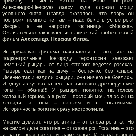
примеру, в честь битвы на Неве построил
Александро-Невскую лавру, куда сложил мощи
усопшего князя. Правда, оказалось, что лавру он
построил немного не там – надо было в устье реки
Ижоры, а не напротив гостиницы «Москва».
Окончательно закрывает исторический пробел новый
фильм
Александр. Невская битва
.
Историческая фильма начинается с того, что на
подконтрольные Новгороду территории заезжает
немецкий рыцарь, от лица которого ведётся рассказ.
Рыцарь едет как на дачу – беспечно, без конвоя.
Именно так и ездили рыцари, они ничего не боялись.
И вдруг из кустов на него напрыгивают древнерусские
гопы — оба-на!!! У рыцаря, понятно, на голове
железный горшок, а в руке – вострый меч, плюс он на
лошади, а гопы – пешком и с рогатинами.
Историчность рогатин сразу насторожила.
Многие думают, что рогатина – от слова рогатка. Но
на самом деле рогатина – от слова рог. Рогатина – это
и заточенная палка, и даже копьё. И когда говорят