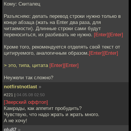
Кому: Скиталец
Разъясняю: делать перевод строки нужно только в
конце абзаца (жать на Enter два раза, для
читаемости). Длинные строки сами будут
переноситься, их разбивать не нужно.
[Enter]
[Enter]
Кроме того, рекомендуется отделять свой текст от
цитируемого, аналогичным образом.
[Enter]
[Enter]
> это, типа, цитата
[Enter]
[Enter]
Неужели так сложно?
notfirstnotlast
»
#221 |
04.05.08 02:50
[Зверский оффтоп]
Камрады, как аппетит пробудить?
Чувствую, что надо жрать и жрать много.
А не хочу!
glu87
»