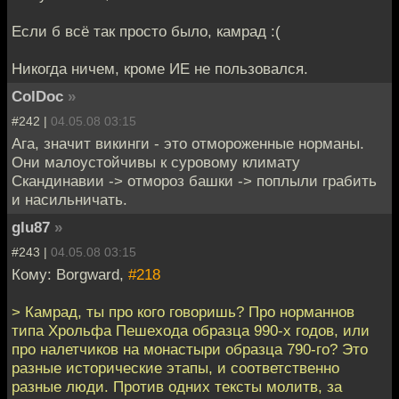
Если б всё так просто было, камрад :(
Никогда ничем, кроме ИЕ не пользовался.
ColDoc
»
#242 |
04.05.08 03:15
Ага, значит викинги - это отмороженные норманы.
Они малоустойчивы к суровому климату
Скандинавии -> отмороз башки -> поплыли грабить
и насильничать.
glu87
»
#243 |
04.05.08 03:15
Кому: Borgward,
#218
> Камрад, ты про кого говоришь? Про норманнов
типа Хрольфа Пешехода образца 990-х годов, или
про налетчиков на монастыри образца 790-го? Это
разные исторические этапы, и соответственно
разные люди. Против одних тексты молитв, за