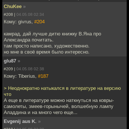
ChuKee
»
#208 |
04.05.08 02:34
Кому: givrus,
#204
камрад, дай лучше дитю книжку В.Яна про
Александра почитать.
там просто написано, художественно.
но мне в своё время было интересно.
glu87
»
#209 |
04.05.08 02:38
Кому: Tiberius,
#187
> Неоднократно натыкался в литературе на версию
что
А еще в литературе можно наткнуться на ковры-
самолеты, змеев-горынычей, волшебную лампу
Аладдина и на много чего еще...
Evgenij aus K.
»