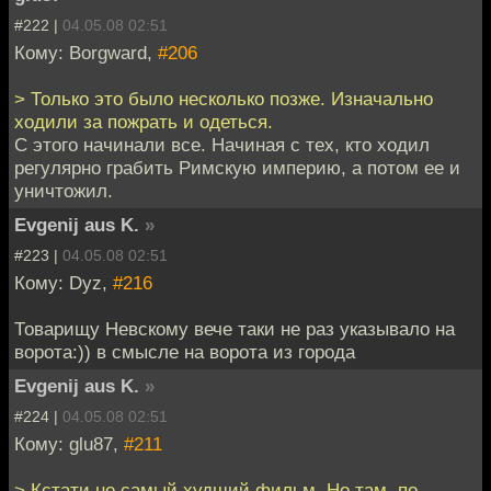
#222 |
04.05.08 02:51
Кому: Borgward,
#206
> Только это было несколько позже. Изначально
ходили за пожрать и одеться.
С этого начинали все. Начиная с тех, кто ходил
регулярно грабить Римскую империю, а потом ее и
уничтожил.
Evgenij aus K.
»
#223 |
04.05.08 02:51
Кому: Dyz,
#216
Товарищу Невскому вече таки не раз указывало на
ворота:)) в смысле на ворота из города
Evgenij aus K.
»
#224 |
04.05.08 02:51
Кому: glu87,
#211
> Кстати не самый худший фильм. Но там, по