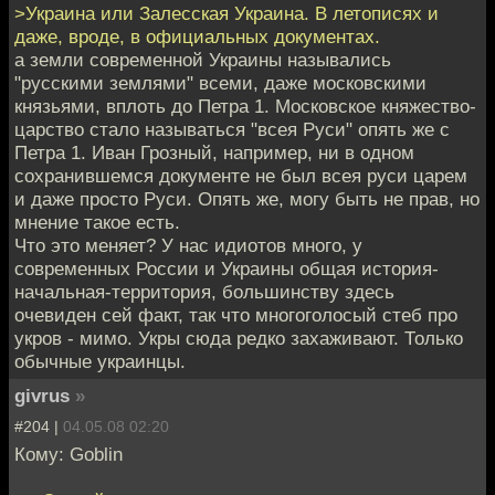
>Украина или Залесская Украина. В летописях и
даже, вроде, в официальных документах.
а земли современной Украины назывались
"русскими землями" всеми, даже московскими
князьями, вплоть до Петра 1. Московское княжество-
царство стало называться "всея Руси" опять же с
Петра 1. Иван Грозный, например, ни в одном
сохранившемся документе не был всея руси царем
и даже просто Руси. Опять же, могу быть не прав, но
мнение такое есть.
Что это меняет? У нас идиотов много, у
современных России и Украины общая история-
начальная-территория, большинству здесь
очевиден сей факт, так что многоголосый стеб про
укров - мимо. Укры сюда редко захаживают. Только
обычные украинцы.
givrus
»
#204 |
04.05.08 02:20
Кому: Goblin