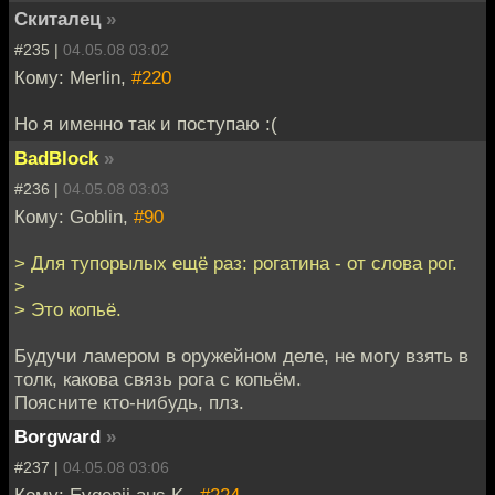
Скиталец
»
#235 |
04.05.08 03:02
Кому: Merlin,
#220
Но я именно так и поступаю :(
BadBlock
»
#236 |
04.05.08 03:03
Кому: Goblin,
#90
> Для тупорылых ещё раз: рогатина - от слова рог.
>
> Это копьё.
Будучи ламером в оружейном деле, не могу взять в
толк, какова связь рога с копьём.
Поясните кто-нибудь, плз.
Borgward
»
#237 |
04.05.08 03:06
Кому: Evgenij aus K.,
#224