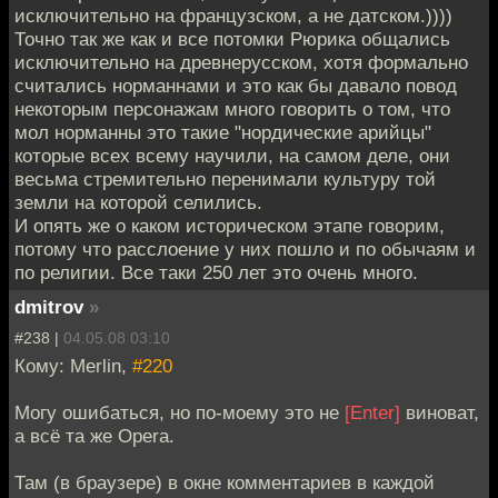
исключительно на французском, а не датском.))))
Точно так же как и все потомки Рюрика общались
исключительно на древнерусском, хотя формально
считались норманнами и это как бы давало повод
некоторым персонажам много говорить о том, что
мол норманны это такие "нордические арийцы"
которые всех всему научили, на самом деле, они
весьма стремительно перенимали культуру той
земли на которой селились.
И опять же о каком историческом этапе говорим,
потому что расслоение у них пошло и по обычаям и
по религии. Все таки 250 лет это очень много.
dmitrov
»
#238 |
04.05.08 03:10
Кому: Merlin,
#220
Могу ошибаться, но по-моему это не
[Enter]
виноват,
а всё та же Opera.
Там (в браузере) в окне комментариев в каждой