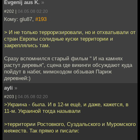
Evgenij aus K.
»
#202 |
04.05.08 02:20
Кому: glu87,
#193
> И не только терроризировали, но и отхватывали от
стран Европы солидные куски территории и
закреплялись там.
Сразу вспомнился старый фильм " И на камнях
растут деревья", сцена где викинги обсуждают куда
пойдут в набег, мимоходом обзывая Париж
деревней:)
ayli
»
#203 |
04.05.08 02:20
>Украина - была. И в 12-м ещё, и даже, кажется, в
11-м. Украиной тогда называли
>территории Ростовкого, Суздальского и Муромского
княжеств. Так прямо и писали: