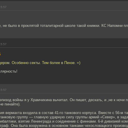
15:57
е, не было в проклятой тоталитарной школе такой книжки. КС Напомни пл
15:57
6
ером. Особенно секты. Тем более в Пензе. =)
улярность!
15:57
эпизод войны я у Храмчихина вычитал. Он пишет, дескать, и ,не к ночи 
не пинайте).
зия вермахта входила в состав 41-го танкового корпуса. Вместе с 56-м 
танковую группу — главную ударную силу группы армий «Север», в зада
ибалтики, взятие Ленинграда и соединение с финнами. 6-й дивизией ко
граф. Она была вооружена в основном танками чехословацкого произво