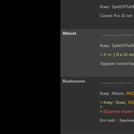
Кому: SpiritOfTheN
Силен! Я в 10 лет
Altruist
отправлено 06.05.08 
Кому: SpiritOfTheN
> А то :) Я в 10 
Трудное тоталитар
Bladerunner
отправлено 06.05.08 
Кому: Altruist,
#60
> Кому: Skwiz,
#5
>
>
[Вдалеке играет 
Кто поёт - Земля