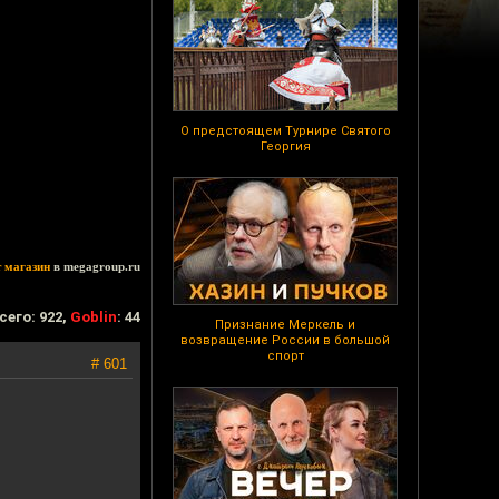
О предстоящем Турнире Святого
Георгия
т магазин
в megagroup.ru
сего: 922,
Goblin
: 44
Признание Меркель и
возвращение России в большой
спорт
# 601