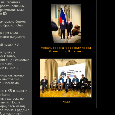
 из Расейняя.
ировать раненых,
зрезультатными,
и 50-
как можно ближе.
го бросил. Они
танция была
какого видимого
ой пушки КВ
Медаль ордена "За заслуги перед
Отечеством" II степени
ю пушку у
у к танку,
нял еще несколько
ого была
али готовить
ника как можно
к выстрелил.
нс. Проблема
ся к КВ и заложить
ы были
ить удалось, но
сумели. После
РВИО
вернулась назад.
ел взрывы рядом с
В и сумел его