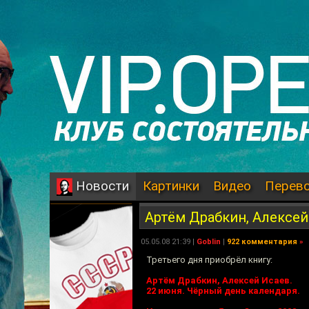
Картинки
Видео
Перев
Новости
Артём Драбкин, Алексей
05.05.08 21:39 |
Goblin
|
922 комментария
»
Третьего дня приобрёл книгу:
Артём Драбкин, Алексей Исаев.
22 июня. Чёрный день календаря.