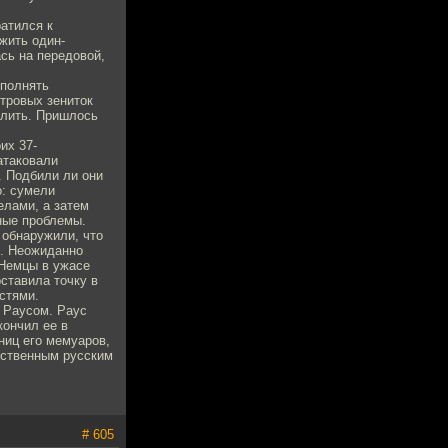
атился к
жить один-
ась на передовой,
ыполнять
тровых зениток
елить. Пришлось
их 37-
атаковали
. Подбили ли они
о: сумели
елами, а затем
ные проблемы.
 обнаружили, что
ы. Неожиданно
 Немцы в ужасе
оставила точку в
стями.
 Раусом. Раус
кончил ее в
ниц его мемуаров,
нственным русским
# 605