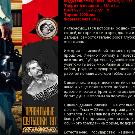
Издательства: Яуза, Эксмо, 2008 г.
Твердый переплет, 384 стр.
ISBN 978-5-699-27211-2
Тираж: 8000 экз.
Формат: 84x108/32
Интересующаяся историей родной стр
людей, которые от истории далеки и 
дальше, самостоятельно роют глубже
всю жизнь.
История — важнейший элемент пропа
прошлое. Именно поэтому в перест
компания
, "убедительно доказывав
уничтожить весь мир. Разинув рты, 
собой, родное государство оказыв
работая почище доктора Геббельса. И
Однако после пары десятилетий отча
чаще и чаще появляются добротные 
идеологического фронта, и не акаде
болит душа. Которым за поруганную 
Однако данная книжка — не столько
фактов. Тема — 22 июня, первый день
Прятался ли Сталин под столом или
быстро? Что происходило на земле,
обычного гражданина форме, подкре
Естественно, государство издани