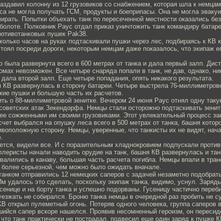
аздавил колонну из 12 грузовиков со снабжением, которая шла к немцам
са не могла получать ГСМ, продукты и боеприпасы. Она не могла эваку
ирать. Попытки объехать танк по пересеченной местности оказались бе
 болоте. Полковник Раус отдал приказ уничтожить танк командиру батаре
отивотанковых пушек Pak38.
олько часов на руках подтаскивали пушки через лес, подбираясь к КВ 
тоял посреди дороги, некоторым немцам даже показалось, что экипаж е
о была развернута всего в 600 метрах от танка и дала первый залп. Дис
омах невозможен. Все четыре снаряда попали в танк, не дав, однако, ни
дала второй залп. Еще четыре попадания, опять никакого результата.
я КВ развернулась в сторону батареи. Четыре выстрела 76-миллиметров
кие пушки и большую часть их расчетов.
ть о 88-миллиметровой зенитке. Вечером 24 июня Раус отнял одну таку
советских атак Зекендорфа. Немцы стали осторожно подтаскивать зенитк
нее сожженными им своими грузовиками. Этот увлекательный процесс за
счет выбрался на опушку леса всего в 500 метрах от танка, башня котор
ивоположную сторону. Немцы, уверенные, что танкисты их не видят, нач
.
ется, видели все. И с поразительным хладнокровием подпускали против
ллеристы начали наводить орудие на танк, башня КВ развернулась и тан
валились в канаву, большая часть расчета погибла. Немцы впали в тра
 более серьезной, чем можно было ожидать вначале.
танком отправились 12 немецких саперов с задачей незаметно подобрать
Им удалось это сделать, поскольку экипаж танка, видимо, уснул. Заряд
сенице и на борту танка и успешно подорваны. Гусеницу частично переб
 уезжать не собирался. Броню танка немцы в очередной раз пробить не 
В открыл пулеметный огонь. Потеряв одного человека, группа саперов 
шийся сапер вскоре нашелся. Проявив несомненный героизм, он пересид
 что танк практически не пострадал, подвесил еще один заряд к пушке К