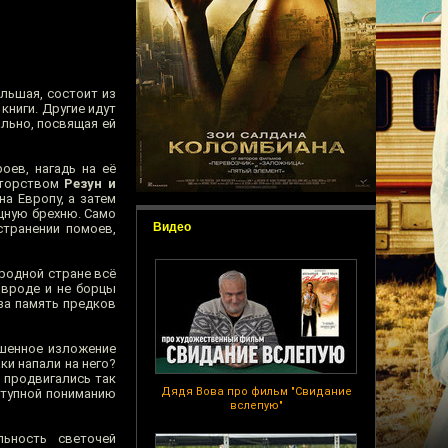
льшая, состоит из
книги. Другие идут
льно, посвящая ей
оев, нагадь на её
вторством
Резун и
а Европу, а затем
ищную брехню. Само
Видео
транении помоев,
родной стране всё
 вроде и не борцы
 за память предков
ешенное изложение
ки напали на него?
 продвигались так
Дядя Вова про фильм "Свидание
ступной пониманию
вслепую"
льность светочей