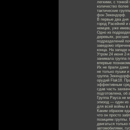
легкими, с тонко
количество более
тактические груп
фон Зекендорф.
В первые два дня 
город Расейняй и
немцев, уже имевш
Одно из подразде
деревьях, росших
подразделений поч
заведомо обречены
конца. На западе 
Утром 24 июня 2-я
занимала группа 
впервые познакоми
Их не брали даже 
не только пушки и
группа Зекендорф
орудий Flak18. Пр
эффективным сред
сдав часть захвач
подготовлена, об 
Группа Рауса не м
эпизод — один из 
для всей войны в 
Каким образом ед
что он просто заб
позициям группы. 
двигаться только 
автомобилями, гу