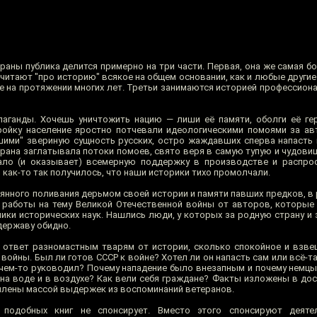
аны публика делится примерно на три части. Первая, она же самая бо
читают "про историю" всякое на общем основании, как и любые другие 
 на протяжении многих лет. Третьи занимаются историей профессиона
ганды. Хочешь уничтожить нацию — лиши её памяти, оболги её гер
ройку население яростно потчевали идеологическими помоями за а
шими" звериную сущность русских, остро жаждавших сперва напасть н
страна заглатывала потоки помоев, свято веря в самую тупую и чудов
ало (и оказывает) всемерную поддержку в производстве и распрос
 как-то так получилось, что наши историки тихо промолчали.
янного поливания дерьмом своей истории и памяти павших предков, в 
работы на тему Великой Отечественной войны от авторов, которые
мики исторических наук. Нашлись люди, у которых за родную страну и
державу обидно.
 ответ разномастным тварям от истории, сколько спокойное и взв
 войны. Был ли готов СССР к войне? Хотел ли он напасть сам или всё-та
 чем-то руководил? Почему нападение было внезапным и почему немцы
 на воде и в воздухе? Как вели себя граждане? Факты изложены в до
плены массой выдержек из воспоминаний ветеранов.
е подобных книг не спонсирует. Вместо этого спонсируют деяте