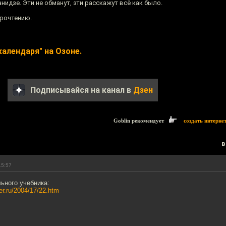
нидзе. Эти не обманут, эти расскажут всё как было.
прочтению.
календаря" на Озоне.
Подписывайся на канал в
Дзен
Goblin рекомендует
создать интерне
в
15:57
ьного учебника:
er.ru/2004/17/22.htm