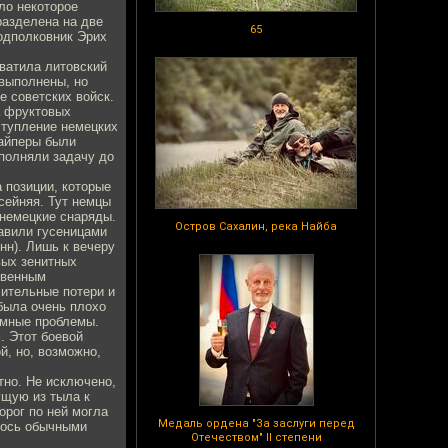
ло некоторое
разделена на две
65
одполковник Эрих
ватила литовский
выполнены, но
е советских войск.
а фруктовых
ступление немецких
найперы были
ыполняли задачу до
 позиции, которые
сейняя. Тут немцы
 немецкие снаряды.
Остров Сахалин, река Найба
давили гусеницами
нн). Лишь к вечеру
вых зенитных
твенным
ительные потери и
 была очень плохо
омные проблемы.
. Этот боевой
й, но, возможно,
тно. Не исключено,
ущую из тыла к
орог по ней могла
Медаль ордена "За заслуги перед
алось обычными
Отечеством" II степени