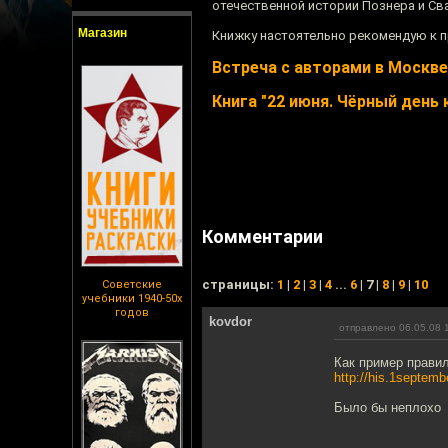
отечественной истории Познера и Сва
Магазин
Книжку настоятельно рекомендую к 
Встреча с авторами в Москве
Книга "22 июня. Чёрный день 
Комментарии
cтраницы:
1
|
2
|
3
|
4
...
6
| 7 |
8
|
9
|
10
Советские
учебники 1940-50х
годов
kovdor
отправлено 06.05.08 
Как пример правил
http://his.1septemb
Было бы неплохо