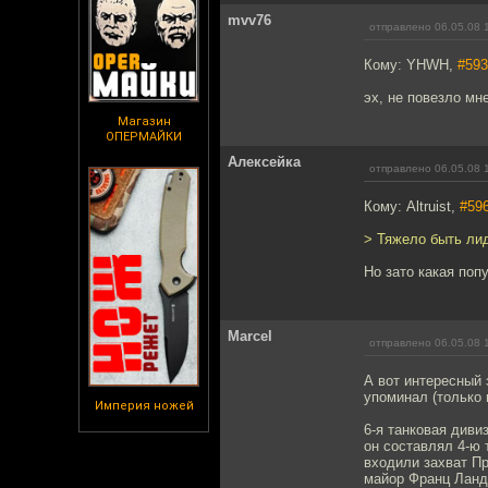
mvv76
отправлено 06.05.08 
Кому: YHWH,
#593
эх, не повезло мн
Магазин
ОПЕРМАЙКИ
Алексейка
отправлено 06.05.08 
Кому: Altruist,
#59
> Тяжело быть лид
Но зато какая поп
Marcel
отправлено 06.05.08 
А вот интересный 
упоминал (только 
Империя ножей
6-я танковая диви
он составлял 4-ю 
входили захват Пр
майор Франц Ланд