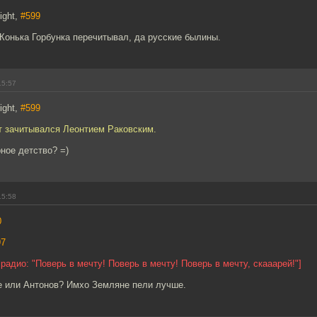
ight,
#599
 Конька Горбунка перечитывал, да русские былины.
15:57
ight,
#599
лет зачитывался Леонтием Раковским.
ное детство? =)
15:58
0
97
радио: "Поверь в мечту! Поверь в мечту! Поверь в мечту, скааарей!"]
не или Антонов? Имхо Земляне пели лучше.