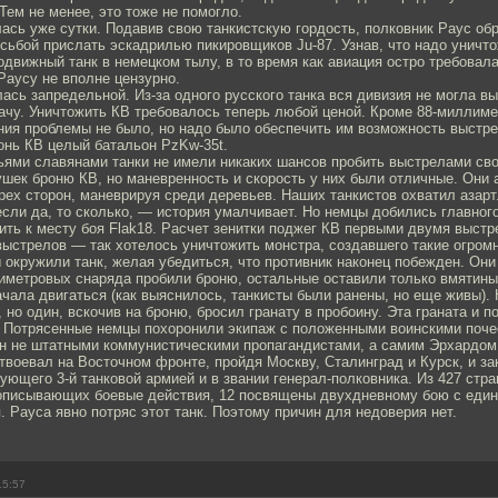
 Тем не менее, это тоже не помогло.
сь уже сутки. Подавив свою танкистскую гордость, полковник Раус обр
ьбой прислать эскадрилью пикировщиков Ju-87. Узнав, что надо уничто
одвижный танк в немецком тылу, в то время как авиация остро требовал
Раусу не вполне цензурно.
ась запредельной. Из-за одного русского танка вся дивизия не могла в
ачу. Уничтожить КВ требовалось теперь любой ценой. Кроме 88-миллиме
ния проблемы не было, но надо было обеспечить им возможность выстр
онь КВ целый батальон PzKw-35t.
ьями славянами танки не имели никаких шансов пробить выстрелами сво
шек броню КВ, но маневренность и скорость у них были отличные. Они 
трех сторон, маневрируя среди деревьев. Наших танкистов охватил азарт
если да, то сколько, — история умалчивает. Но немцы добились главног
ть к месту боя Flak18. Расчет зенитки поджег КВ первыми двумя выстр
выстрелов — так хотелось уничтожить монстра, создавшего такие огром
окружили танк, желая убедиться, что противник наконец побежден. Они
иметровых снаряда пробили броню, остальные оставили только вмятин
чала двигаться (как выяснилось, танкисты были ранены, но еще живы).
, но один, вскочив на броню, бросил гранату в пробоину. Эта граната и п
 Потрясенные немцы похоронили экипаж с положенными воинскими поче
ан не штатными коммунистическими пропагандистами, а самим Эрхардом
твоевал на Восточном фронте, пройдя Москву, Сталинград и Курск, и за
ющего 3-й танковой армией и в звании генерал-полковника. Из 427 стра
описывающих боевые действия, 12 посвящены двухдневному бою с еди
. Рауса явно потряс этот танк. Поэтому причин для недоверия нет.
15:57