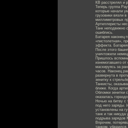
КВ расстрелял и р
Теперь группа Рау
которые начали ум
грузовики вязли в
миллиметровых пр
Артиллеристы неск
Танк неподвижно с
ошиблись.
Батарея наконец-т
«пистолетная», пр
эффекта. Батарея 
После этого башн
уничтожили немец
Пришлось вспомни
изнемогавшего от 
маскируясь за ра
часов. Наконец ра
развернута в прот
зенитку к стрельбе
Танкисты, оказыва
ближе. Когда арти
Обломки зенитки с
оказалась гораздо
Ночью на битву с 
под него заряды. 
установлены на гу
танк и так никуда
подрыва зарядов К
Впрочем, потеряв
танком, убедился,