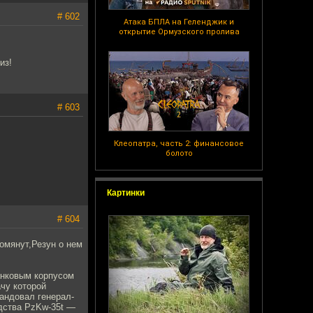
# 602
Атака БПЛА на Геленджик и
открытие Ормузского пролива
из!
# 603
Клеопатра, часть 2: финансовое
болото
Картинки
# 604
помянут,Резун о нем
танковым корпусом
чу которой
мандовал генерал-
дства PzKw-35t —