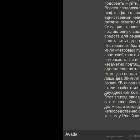
подорвать и уйти.
Эпопея продолжала
люфтваффе с прос
единственный не­п
летчики ответили 
Ситуация становил
поставленную зад
средств для реше
подставить под ог
Построенные брат
миллиметровых пу
советский танк с 
немецкие танки и 
незаметно подтащи
сделал еще пять 
Немецкие солдаты 
лишь два 88-милл
башня КВ снова на
стали разбегаться
двухдневном бою.
Этот эпизод опис
затем всю войну о
должности команду
непосредственно 
танком у Расейняя
Avada
отправлено 06.05.08 