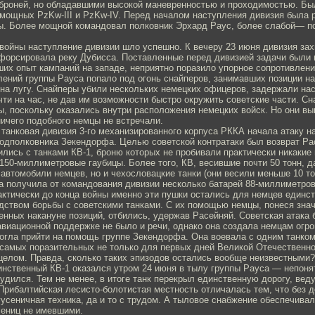
й броней, но обладавшими высокой маневренностью и проходимостью. Бы
 мощных PzKw-III и PzKw-IV. Перед началом наступления дивизия была 
пы. Более мощной командовал полковник Эрхард Раус, более слабой— п
войны наступление дивизии шло успешно. К вечеру 23 июня дивизия зах
 форсировала реку Дубисса. Поставленные перед дивизией задачи были 
их опыт кампаний на западе, неприятно поразило упорное сопротивлени
лений группы Рауса попало под огонь снайперов, занимавших позиции н
 на лугу. Снайперы убили нескольких немецких офицеров, задержали на
ти на час, не дав им возможности быстро окружить советские части. С
, поскольку оказались внутри расположения немецких войск. Но они в
ничего подобного немцы не встречали.
 танковая дивизия 3-го механизированного корпуса РККА начала атаку на
подполковника Зекендорфа. Целью советской контратаки был возврат Ра
лись с танками КВ-1, броню которых не пробивали практически никакие
150-миллиметровые гаубицы. Более того, КВ, весившие почти 50 тонн, 
 автомобили немцев, но и чехословацкие танки (они весили меньше 10 то
а получила от командования дивизии несколько батарей 88-миллиметро
актически до конца войны именно эти пушки остались для немцев единс
ством борьбы с советскими танками. С их помощью немцы, понеся знач
енных накануне позиций, отбились, удержав Расейняй. Советская атака
авиационной поддержке не было и речи, однако она создала немцам огр
огла прийти на помощь группе Зекендорфа. Она воевала с одним танком
самых поразительных не только для первых дней Великой Отечественно
целом. Правда, сколько таких эпизодов остались вообще неизвестными?
инственный КВ-1 оказался утром 24 июня в тылу группы Рауса — непоня
лудился. Тем не менее, в итоге танк перекрыл единственную дорогу, вед
Прибалтийская лесисто-болотистая местность отличалась тем, что без д
гусеничная техника, да и то с трудом. А тыловое снабжение обеспечив
сениц не имевшими.