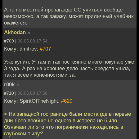
А то по местной пропаганде СС учиться вообще
невозможно, а так закажу, может приличный учебник
окажется.
Akhodan
»
#709 |
06.05.08 17:54
Кому: dmitrov,
#707
Уже купил. Я там и так постоянно много покупаю уже
3 года. А раз на хорошее дело часть средств ушла,
так я всеми конечностями за.
r00k
»
#710 |
06.05.08 17:58
Кому: SpiritOfTheNight,
#620
> На западной госгранице были места где в первые
дни боев вообще не одного выстрела не было.
Означает ли это что пограничники находились в
глубоком тылу?