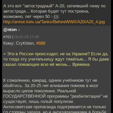
А это вот "автострадный" А-20, затеявший гонку по
автостраде... Которая будет тут построена,
возможно, лет через 50 :-))):
http://armor.kiev.ua/Tanks/BeforeWWII/A20/A20_4.jpg
@nton
»
#702 |
06.05.08 17:48
Кому: CryKitten,
#688
> Это в России происходит, не на Украине? Если да,
то тогда эту учительницу ждут тяжёлые... Я бы даже
сказал ломающие всю её жизнь... Времена
К сожалению, камрад, одним учебником тут не
обойтись. За 20-25 лет вливания помоев в мозг
вырасло целое поколение. Реальной
ГОСУДАРСТВЕННОЙ программы "реабилитации" не
существует, лишь голый популизм.
Антисоветская пропаганда подогревается не только
со стороны запада, но и антизападниками в борьбе