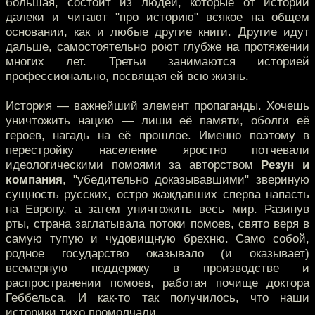
большая, состоит из людей, которые от истории
далеки и читают "про историю" всякое на общем
основании, как и любые другие книги. Другие идут
дальше, самостоятельно роют глубже на протяжении
многих лет. Третьи занимаются историей
профессионально, посвящая ей всю жизнь.
История — важнейший элемент пропаганды. Хочешь
уничтожить нацию — лиши её памяти, оболги её
героев, нагадь на её прошлое. Именно поэтому в
перестройку население яростно потчевали
идеологическими помоями за авторством
Резун и
компания
, "убедительно доказывавшими" звериную
сущность русских, остро жаждавших сперва напасть
на Европу, а затем уничтожить весь мир. Разинув
рты, страна заглатывала потоки помоев, свято веря в
самую тупую и чудовищную брехню. Само собой,
родное государство оказывало (и оказывает)
всемерную поддержку в производстве и
распространении помоев, работая почище доктора
Геббельса. И как-то так получилось, что наши
историки тихо промолчали.