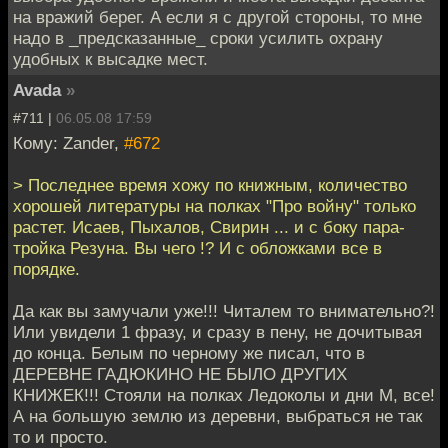
на вражий берег. А если я с другой стороны, то мне
надо в _предсказанные_ сроки усилить охрану
удобных к высадке мест.
Avada
»
#711 |
06.05.08 17:59
Кому: Zander,
#672
> Последнее время хожу по книжным, количество
хорошей литературы на полках "Про войну" только
растет. Исаев, Пыхалов, Свирин ... и с боку пара-
тройка Резуна. Вы чего !? И с обложками все в
порядке.
Да как вы замучали уже!!! Читалем то внимательно?!
Или увидели 1 фразу, и сразу в пену, не дочитывая
до конца. Белым по черному же писал, что в
ДЕРЕВНЕ ГАДЮКИНО НЕ БЫЛО ДРУГИХ
КНИЖЕК!!! Стояли на полках Ледоколы и дни М, все!
А на большую землю из деревни, выбраться не так
то и просто.