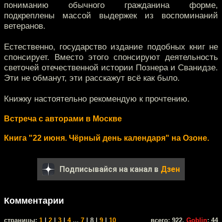
пониманию обычного гражданина форме,
подкреплены массой выдержек из воспоминаний
ветеранов.
Естественно, государство издание подобных книг не
спонсирует. Вместо этого спонсируют деятельность
светочей отечественной истории Познера и Сванидзе.
Эти не обманут, эти расскажут всё как было.
Книжку настоятельно рекомендую к прочтению.
Встреча с авторами в Москве
Книга "22 июня. Чёрный день календаря" на Озоне.
Подписывайся на канал в
Дзен
Комментарии
cтраницы:
1
|
2
|
3
|
4
...
7
| 8 |
9
|
10
всего: 922,
Goblin
: 44