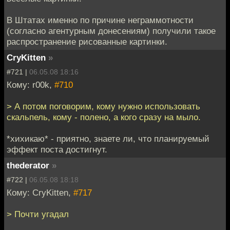
В Штатах именно по причине неграммотности
(согласно агентурным донесениям) получили такое
распространение рисованные картинки.
CryKitten
»
#721 |
06.05.08 18:16
Кому: r00k,
#710
> А потом поговорим, кому нужно использовать
скальпель, кому - полено, а кого сразу на мыло.
*хихикаю* - приятно, знаете ли, что планируемый
эффект поста достигнут.
thederator
»
#722 |
06.05.08 18:18
Кому: CryKitten,
#717
> Почти угадал