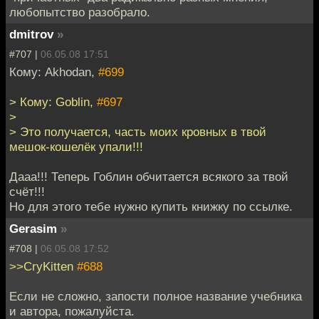
любопытство разобрало.
dmitrov
»
#707 |
06.05.08 17:51
Кому: Akhodan,
#699
> Кому: Goblin,
#697
>
> Это получается, часть моих кровных в твой
мешок-кошелёк упали!!!
Дааа!!! Теперь Гоблин обчитается всякого за твой
счёт!!!
Но для этого тебе нужно купить книжку по ссылке.
Gerasim
»
#708 |
06.05.08 17:52
>>CryKitten
#688
Если не сложно, запости полное название учебника
и автора, пожалуйста.