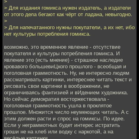
>
> Для издания гомикса нужен издатель, а издатели
от этого дела бегают как чёрт от ладана, невыгодно.
>
> Для напечатанного нужны покупатели, а их нет, ибо
нет культуры потребления гомикса.
возможно, это временное явление - отсутствие
покупателя и культуры потребления гомикса. И
явление это (есть мнение) - страшное наследие
кровавого большевиЦкого прошлого - всеобщая и
поголовная граммотность. Ну, не интересно людям
рассматривать картинки, интереснее читать текст и
рисовать свои картинки в воображении, не
ограничиваясь фантизией и вИдением художника.
Но сейчас демократия восторжествовала -
поголовная граммотность ушла в проклятое
прошлое. Множится число неумеющих читать. А с
этим должен расти и спрос на гомиксы. По идее.
Если у неграммотных будет интерес истратить
гроши не на хлеб или водку с наркотой, а на
весёлые картинки.