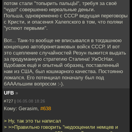
потом стали "топырить пальцЫ", требуя за своё
"чудо" совершенно нереальные деньги.
Польша, одновременно с СССР ведущая переговоры
с Кристи, и опасения Халепского в том, что поляки
"успеют первыми".
Вот... Танк-то вообще не вписывался в тогдашнюю
концепцию автобронетанковых войск СССР. И вот
это сцепление случайностей Резун пыжится выдать
за продуманную стратегию Сталина! УжОсНах.
Вдобавок ещё и опытный образец, поставленный
нам из США, был кошмарного качества. Постоянно
ломался. Его потенциал поначалу был под
бАААльшим вопросом :-).
UFB
»
#727 |
06.05.08 18:26
Кому: Gerasim,
#638
> Ну, так это ты написал
> >>Правильно говорить "недооценили немцев и