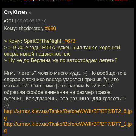
CryKitten
»
#701 |
06.05.08 17:46
Кому: thederator,
#680
> Кому: SpiritOfTheNight,
#673
> > В 30-е годы РККА нужен был танк с хорошей
оперативной подвижностью
> Ну не до Берлина же по автострадам лететь?
Мгм, "лететь" можно много куда. :-) Но вообще-то в
спорах о технике всегда уместен призыв "учите
матчасть!" Смотрим фотографии БТ-2 и БТ-7,
обращая особое внимание на размер траков
гусениц. Как думаешь, эта разница "для красоты"?
;-)
http://armor.kiev.ua/Tanks/BeforeWWII/BT/BT2/BT2_6.jp
g
http://armor.kiev.ua/Tanks/BeforeWWII/BT/BT7/BT7_1.jp
g