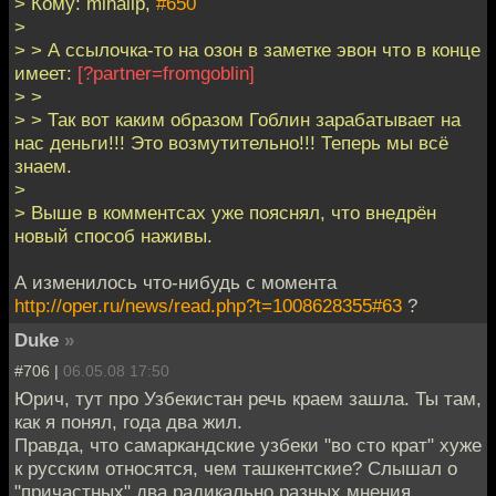
> Кому: mihailp,
#650
>
> > А ссылочка-то на озон в заметке эвон что в конце
имеет:
[?partner=fromgoblin]
> >
> > Так вот каким образом Гоблин зарабатывает на
нас деньги!!! Это возмутительно!!! Теперь мы всё
знаем.
>
> Выше в комментсах уже пояснял, что внедрён
новый способ наживы.
А изменилось что-нибудь с момента
http://oper.ru/news/read.php?t=1008628355#63
?
Duke
»
#706 |
06.05.08 17:50
Юрич, тут про Узбекистан речь краем зашла. Ты там,
как я понял, года два жил.
Правда, что самаркандские узбеки "во сто крат" хуже
к русским относятся, чем ташкентские? Слышал о
"причастных" два радикально разных мнения,