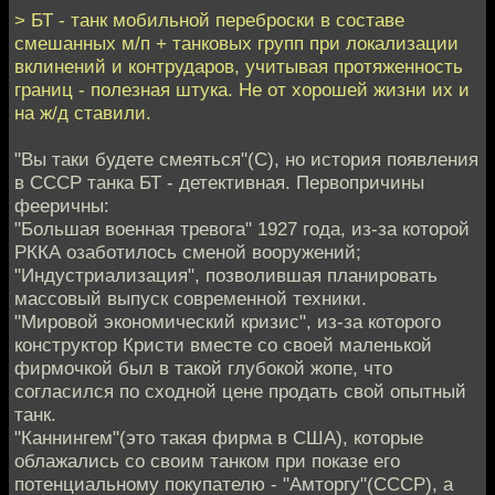
> БТ - танк мобильной переброски в составе
смешанных м/п + танковых групп при локализации
вклинений и контрударов, учитывая протяженность
границ - полезная штука. Не от хорошей жизни их и
на ж/д ставили.
"Вы таки будете смеяться"(С), но история появления
в СССР танка БТ - детективная. Первопричины
фееричны:
"Большая военная тревога" 1927 года, из-за которой
РККА озаботилось сменой вооружений;
"Индустриализация", позволившая планировать
массовый выпуск современной техники.
"Мировой экономический кризис", из-за которого
конструктор Кристи вместе со своей маленькой
фирмочкой был в такой глубокой жопе, что
согласился по сходной цене продать свой опытный
танк.
"Каннингем"(это такая фирма в США), которые
облажались со своим танком при показе его
потенциальному покупателю - "Амторгу"(СССР), а