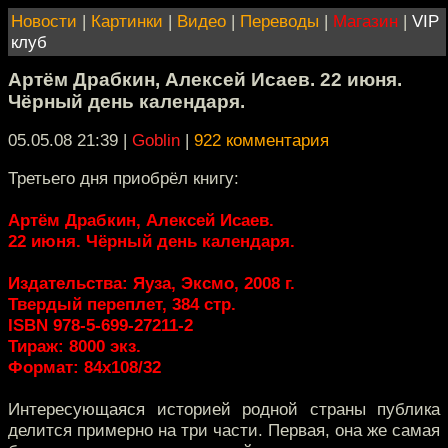
Новости
|
Картинки
|
Видео
|
Переводы
|
Магазин
|
VIP
клуб
Артём Драбкин, Алексей Исаев. 22 июня.
Чёрный день календаря.
05.05.08 21:39
|
Goblin
|
922 комментария
Третьего дня приобрёл книгу:
Артём Драбкин, Алексей Исаев.
22 июня. Чёрный день календаря.
Издательства: Яуза, Эксмо, 2008 г.
Твердый переплет, 384 стр.
ISBN 978-5-699-27211-2
Тираж: 8000 экз.
Формат: 84x108/32
Интересующаяся историей родной страны публика
делится примерно на три части. Первая, она же самая