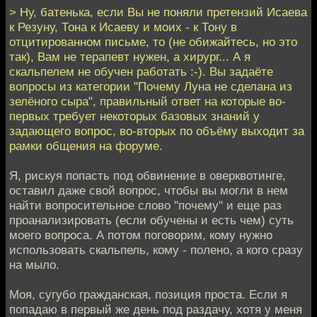
> Ну, батенька, если Вы не поняли претензий Исаева
к Резуну, Тона к Исаеву и моих - к Тону в
отцитированном письме, то (не обижайтесь, но это
так), Вам не терапевт нужен, а хирург... А я
скальпелем не обучен работать :-). Вы задаёте
вопросы из категории "Почему Луна не сделана из
зелёного сыра", правильный ответ на которые во-
первых требует некоторых базовых знаний у
задающего вопрос, во-вторых по объёму выходит за
рамки общения на форуме.
Я, рискуя попасть под обвинение в оверквотинге,
оставил даже свой вопрос, чтобы вы могли в нем
найти вопросительное слово "почему" и еще раз
проанализировать (если обучены и есть чем) суть
моего вопроса. А потом поговорим, кому нужно
использовать скальпель, кому - полено, а кого сразу
на мыло.
Моя, сугубо гражданская, позиция проста. Если я
попадаю в первый же день под раздачу, хотя у меня