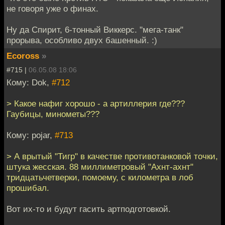
не говоря уже о финах.
Ну да Спирит, 6-тонный Виккерс. "мега-танк"
прорыва, особливо двух башенный. :)
Ecoross
»
#715 |
06.05.08 18:06
Кому: Dok,
#712
> Какое нафиг хорошо - а артиллерия где???
Гаубицы, минометы???
Кому: pojar,
#713
> А врытый "Тигр" в качестве противотанковой точки,
штука жесская. 88 миллиметровый "Ахнт-ахнт"
тридцатьчетверки, помоему, с километра в лоб
прошибал.
Вот их-то и будут гасить артподготовкой.