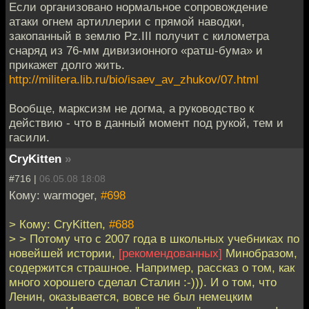
Если организовано нормальное сопровождение
атаки огнем артиллерии с прямой наводки,
закопанный в землю Pz.III получит с километра
снаряд из 76-мм дивизионного «ратш-бума» и
прикажет долго жить.
http://militera.lib.ru/bio/isaev_av_zhukov/07.html
Вообще, марксизм не догма, а руководство к
действию - что в данный момент под рукой, тем и
гасили.
CryKitten
»
#716 |
06.05.08 18:08
Кому: warmoger,
#698
> Кому: CryKitten,
#688
> > Потому что с 2007 года в школьных учебниках по
новейшей истории,
[рекомендованных]
Минобразом,
содержится страшное. Например, рассказ о том, как
много хорошего сделал Сталин :-))). И о том, что
Ленин, оказывается, вовсе не был немецким