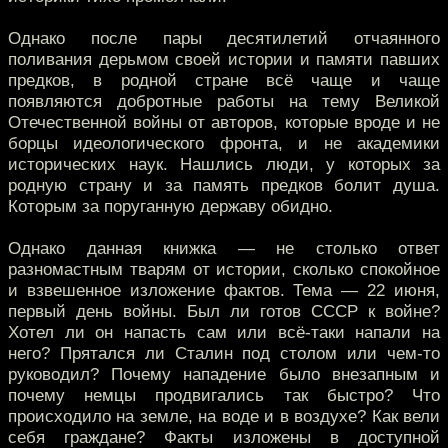
Однако после пары десятилетий отчаянного
поливания дерьмом своей истории и памяти павших
предков, в родной стране всё чаще и чаще
появляются добротные работы на тему Великой
Отечественной войны от авторов, которые вроде и не
борцы идеологического фронта, и не академики
исторических наук. Нашлись люди, у которых за
родную страну и за память предков болит душа.
Которым за поруганную державу обидно.
Однако данная книжка — не столько ответ
разномастным тварям от истории, сколько спокойное
и взвешенное изложение фактов. Тема — 22 июня,
первый день войны. Был ли готов СССР к войне?
Хотел ли он напасть сам или всё-таки напали на
него? Прятался ли Сталин под столом или чем-то
руководил? Почему нападение было внезапным и
почему немцы продвигались так быстро? Что
происходило на земле, на воде и в воздухе? Как вели
себя граждане? Факты изложены в доступной