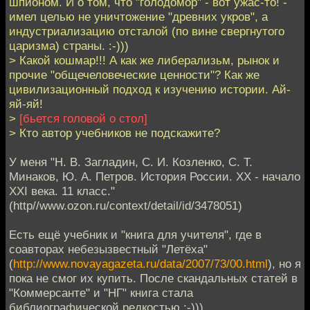
шпионом. И о том, что "голодомор" - вот ужас-то! -
имел целью не уничтожение "древних укров", а
индустриализацию отсталой (по вине свергнутого
царизма) страны. :-)))
> Какой кошмар!!! А как же либерализьм, рынок и
прочие "общечеловеческие ценности"? Как же
цивилизационный подход к изучению истории. Ай-
яй-яй!
>
[бьется головой о стол]
> Кто автор учебников не подскажите?
У меня "Н. В. Загладин, С. И. Козленко, С. Т.
Минаков, Ю. А. Петров. История России. XX - начало
XXI века. 11 класс."
(http//www.ozon.ru/context/detail/id/3478051)
Есть ещё учебник и "книга для учителя", где в
соавторах небезызвестный "Летёха"
(
http://www.novayagazeta.ru/data/2007/73/00.html
), но я
пока не смог их купить. После скандальных статей в
"Коммерсанте" и "НГ" книга стала
библиографической редкостью :-))).