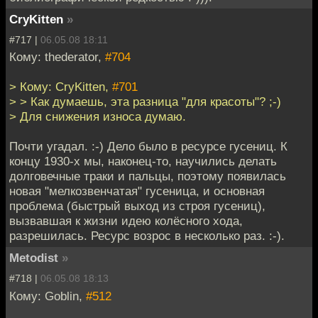
CryKitten
»
#717 |
06.05.08 18:11
Кому: thederator,
#704
> Кому: CryKitten,
#701
> > Как думаешь, эта разница "для красоты"? ;-)
> Для снижения износа думаю.
Почти угадал. :-) Дело было в ресурсе гусениц. К
концу 1930-х мы, наконец-то, научились делать
долговечные траки и пальцы, поэтому появилась
новая "мелкозвенчатая" гусеница, и основная
проблема (быстрый выход из строя гусениц),
вызвавшая к жизни идею колёсного хода,
разрешилась. Ресурс возрос в несколько раз. :-).
Metodist
»
#718 |
06.05.08 18:13
Кому: Goblin,
#512