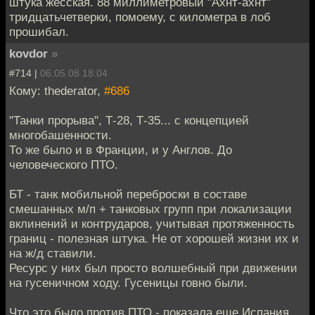
штука жесская. 88 миллиметровый "Ахнт-ахнт"
тридцатьчетверки, помоему, с километра в лоб
прошибал.
kovdor
»
#714 |
06.05.08 18:04
Кому: thederator,
#686
"Танки прорыва", Т-28, Т-35... с концепцией
многобашенности.
То же было и в Франции, и у Англов. До
человеческого ПТО.
БТ - танк мобильной переброски в составе
смешанных м/п + танковых групп при локализации
вклинений и контрударов, учитывая протяженность
границ - полезная штука. Не от хорошей жизни их и
на ж/д ставили.
Ресурс у них был просто волшебный при движении
на гусеничном ходу. Гусеницы говно были.
Что это было против ПТО - показала еще Испания,