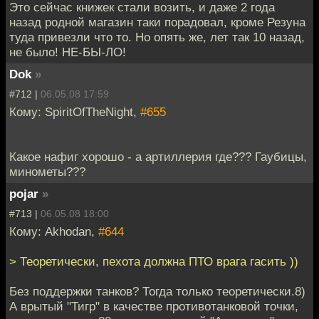
Это сейчас книжек стали возить, и даже 2 года
назад родной магазин таки порадовал, кроме Резуна
туда привезли что то. Но опять же, лет так 10 назад,
не было! НЕ-БЫ-ЛО!
Dok
»
#712 |
06.05.08 17:59
Кому: SpiritOfTheNight,
#655
Какое нафиг хорошо - а артиллерия где??? Гаубицы,
минометы???
pojar
»
#713 |
06.05.08 18:00
Кому: Akhodan,
#644
> Теоретически, пехота должна ПТО врага гасить ))
Без поддержки танков? Тогда только теоретически.8)
А врытый "Тигр" в качестве противотанковой точки,