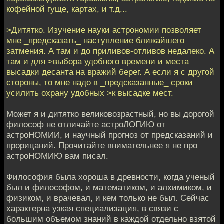
кофейной гуще, картах, и т.д...
>Дитятко. Изучение науки астрономии позволяет
мне _предсказать_ наступление ближайшего
затмения. А там и до приливов-отливов недалеко. А
там и для >выбора удобного времени и места
высадки десанта на вражий берег. А если я с другой
стороны, то мне надо в _предсказанные_ сроки
усилить охрану удобных >к высадке мест.
Может я и дитятко великовозрастный, но вы дорогой
философ не отличайте астроЛОГИЮ от
астроНОМИИ, и научный прогноз от предсказаний и
прорицаний. Прочитайте внимательнее я не про
астроНОМИЮ вам писал.
Философия была хороша в древности, когда ученый
был и философом, и математиком, и алхимиком, и
физиком, и врачевал, и кем только не был. Сейчас
характерна узкая специализация, в связи с
большим объемом знаний в каждой отдельно взятой