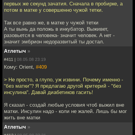
первых же секунд зачатия. Сначала в пробирке, а
потом в матке у совершенно чужой тетки.
Так все равно же, в матке у чужой тетки
А ты вынь да положь в инкубатор. Выживет,
разовьется в человека- значит человек. А нет -
значит эмбрион недоразвитый ты достал.
Атлетыч
»
#411 |
08.05.08 23:19
Кому: Orient,
#409
> Не просто, а глупо, уж извини. Почему именно -
"без матки"? Я предлагаю другой критерий - "без
инсулина". Давай диабетиков гасить!
Я сказал - создай любые условия чтоб выжил вне
матки. Инсулин надо - коли не жалей. Лишь бы мог
жить вне матки
Атлетыч
»