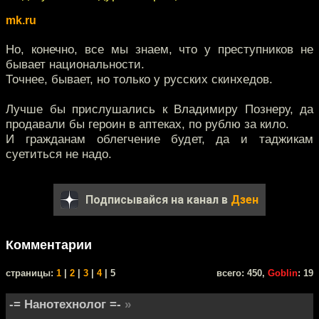
mk.ru
Но, конечно, все мы знаем, что у преступников не
бывает национальности.
Точнее, бывает, но только у русских скинхедов.
Лучше бы прислушались к Владимиру Познеру, да
продавали бы героин в аптеках, по рублю за кило.
И гражданам облегчение будет, да и таджикам
суетиться не надо.
Подписывайся на канал в
Дзен
Комментарии
cтраницы:
1
|
2
|
3
|
4
| 5
всего: 450,
Goblin
: 19
-= Нанотехнолог =-
»