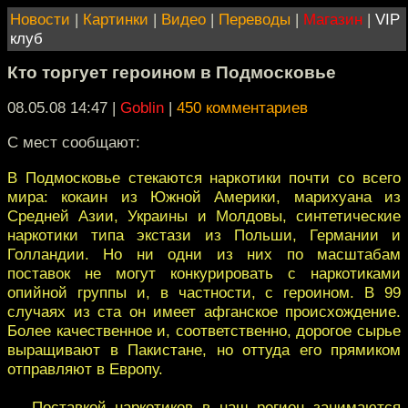
Новости
|
Картинки
|
Видео
|
Переводы
|
Магазин
|
VIP
клуб
Кто торгует героином в Подмосковье
08.05.08 14:47
|
Goblin
|
450 комментариев
C мест сообщают:
В Подмосковье стекаются наркотики почти со всего
мира: кокаин из Южной Америки, марихуана из
Средней Азии, Украины и Молдовы, синтетические
наркотики типа экстази из Польши, Германии и
Голландии. Но ни одни из них по масштабам
поставок не могут конкурировать с наркотиками
опийной группы и, в частности, с героином. В 99
случаях из ста он имеет афганское происхождение.
Более качественное и, соответственно, дорогое сырье
выращивают в Пакистане, но оттуда его прямиком
отправляют в Европу.
— Поставкой наркотиков в наш регион занимаются