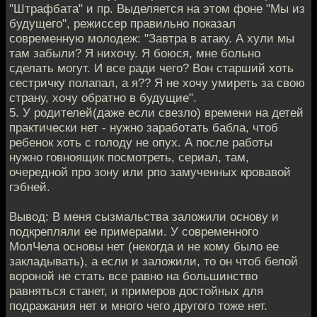
"Штрафбата" и пр. Выделяется на этом фоне "Мы из
будущего", режиссер правильно показал
современную молодеж: "Завтра в атаку. А хули мы
там забыли? Я нихочу. Я боюся, мне больно
сделать могут. И все ради чего? Вон старший хоть
сестричку полапал, а я?? Я не хочу умиреть за свою
страну, хочу обратно в будущие".
5. У родителей(даже если свезло) времени на детей
практически нет - нужно заработать бабла, чтоб
ребенок хоть с голоду не опух. А после работы
нужно говноящик посмотреть, сериал, там,
очередной про зону или рпо замученных кровавой
гэбней.
Вывод: В меня сызмальства заложили основу и
подкрепляли ее примерами. У современного
МолЧела основы нет (некогда и не кому было ее
закладывать), а если и заложили, то он чтоб белой
вороной не стать все равно на большинство
равняться станет, и примеров достойных для
подражания нет и много чего другого тоже нет.