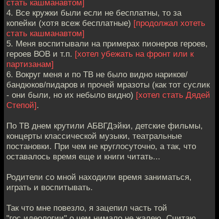
стать кашманавтом]
4. Все кружки были если не бесплатны, то за
копейки (хотя всеж бесплатные)
[продолжал хотеть
стать кашманавтом]
5. Меня воспитывали на примерах пионеров героев,
героев ВОВ и т.п.
[хотел убежать на фронт или к
партизанам]
6. Вокруг меня и по ТВ не было видно нариков/
бандюков/пидаров и прочей мразоты (как тот суслик
- они были, но их небыло видно)
[хотел стать Дядей
Степой]
.
По ТВ днем крутили АБВГДэйки, детские фильмы,
концерты классической музыки, театральные
постановки. При чем не круглосуточно, а так, что
оставалось время еще и книги читать...
Родители со мной находили время заниматься,
играть и воспитывать.
Так что мне повезло, я зацепил часть той
"гос.идеологии" о чем нимало не жалею. Считаю,