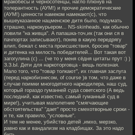
мракобесы и черносотенцы, нагло плюнув на
толерантность (АУМ!) и прочие демократические
(АУМ!) ценности намеком намекают(с), что
вышеуказанное нацменское дитя было, подумать
страшно, наркокурьером... NS-skinheads, как обычно
ловили "на живца". А папашка-точ,ик (так они ся в
пачпортах записывают), поняв в какую передрягу
влип, бежал с места происшествия, бросив "товар"
и дитенка на милость победителей... Вот такая вот
загогулина (с) ... (че то у меня сёдня цитаты прут :) )
З.З.Ы. Дети для наркоторговца - вещь полезная.
Мало того, что "товар толкают", их главная заслуга
(перед наркобизнесом, of course )в том, что даже в
случае поимки многодетного наркодилера, наш суд,
который гораздо гуманней суда советского (А ведь
последний, как известно, самый гуманный суд в
мире!), учитывая малолетние "смягчающие
обстоятельства" "дает" просто смехотворные сроки -
и те, как правило, "условные".
И тем не менее, убийство детей ,имхо, мерзко,
равно как и вандализм на кладбищах. За это надо
бить...