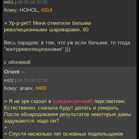
#401 |
08.05.08 22:30
Кому: HOHOL,
#314
> Ур-р-ря!!! Меня отметили белыми
революционными шароварами. 60
Весь парадокс в том, что уж если белыми, то тогда
"контрреволюционнами" )))
с обновкой
Orient
»
#402 |
08.05.08 22:30
Кому: araev,
#400
> Я не зря сказал в
[среднесрочной]
перспективе.
Естественно, сначала будут делать и умирать.
После обнародования результатов некоторые дамы
задумаются: надо ли?
>
> Спустя несколько лет основных подпольщиков