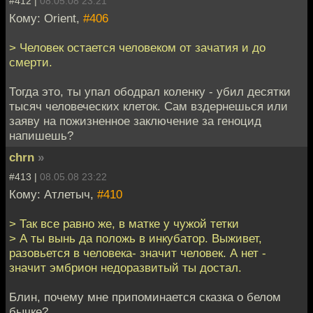
#412 |
08.05.08 23:21
Кому: Orient,
#406
> Человек остается человеком от зачатия и до
смерти.
Тогда это, ты упал ободрал коленку - убил десятки
тысяч человеческих клеток. Сам вздернешься или
заяву на пожизненное заключение за геноцид
напишешь?
chrn
»
#413 |
08.05.08 23:22
Кому: Атлетыч,
#410
> Так все равно же, в матке у чужой тетки
> А ты вынь да положь в инкубатор. Выживет,
разовьется в человека- значит человек. А нет -
значит эмбрион недоразвитый ты достал.
Блин, почему мне припоминается сказка о белом
бычке?