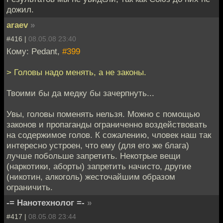
дожил.
araev
»
#416 |
08.05.08 23:40
Кому: Pedant,
#399
> Головы надо менять, а не законы.
Твоими бы да медку бы зачерпнуть...
Увы, головы поменять нельзя. Можно с помощью
законов и пропаганды ограниченно воздействовать
на содержимое голов. К сожалению, чловек наш так
интересно устроен, что ему (для его же блага)
лучше побольше запретить. Некотрые вещи
(наркотики, аборты) запретить начисто, другие
(никотин, алкоголь) жесточайшим образом
ограничить.
-= Нанотехнолог =-
»
#417 |
08.05.08 23:44