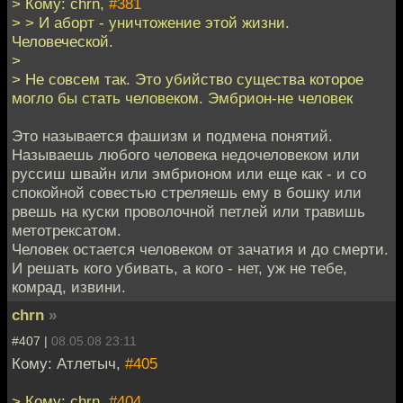
> Кому: chrn,
#381
> > И аборт - уничтожение этой жизни.
Человеческой.
>
> Не совсем так. Это убийство существа которое
могло бы стать человеком. Эмбрион-не человек
Это называется фашизм и подмена понятий.
Называешь любого человека недочеловеком или
руссиш швайн или эмбрионом или еще как - и со
спокойной совестью стреляешь ему в бошку или
рвешь на куски проволочной петлей или травишь
метотрексатом.
Человек остается человеком от зачатия и до смерти.
И решать кого убивать, а кого - нет, уж не тебе,
комрад, извини.
chrn
»
#407 |
08.05.08 23:11
Кому: Атлетыч,
#405
> Кому: chrn,
#404