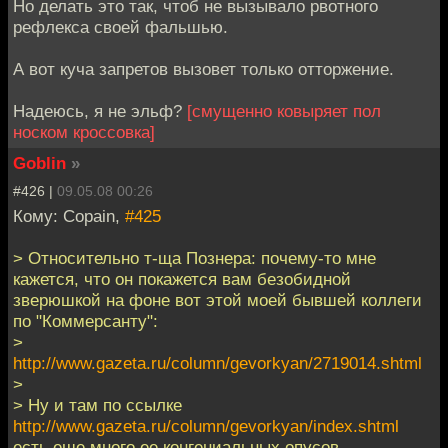
Но делать это так, чтоб не вызывало рвотного
рефлекса своей фальшью.
А вот куча запретов вызовет только отторжение.
Надеюсь, я не эльф?
[смущенно ковыряет пол
носком кроссовка]
Goblin
»
#426 |
09.05.08 00:26
Кому: Copain,
#425
> Относительно т-ща Познера: почему-то мне
кажется, что он покажется вам безобидной
зверюшкой на фоне вот этой моей бывшей коллеги
по "Коммерсанту":
>
http://www.gazeta.ru/column/gevorkyan/2719014.shtml
>
> Ну и там по ссылке
http://www.gazeta.ru/column/gevorkyan/index.shtml
есть еше много ее конгениальных опусов.