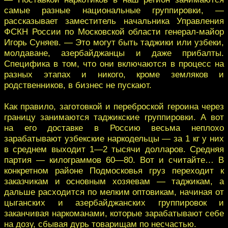
самые разные национальные группировки, —
рассказывает заместитель начальника Управления
ФСКН России по Московской области генерал-майор
Игорь Суняев. — Это могут быть таджики или узбеки,
молдаване, азербайджанцы и даже прибалты.
Специфика в том, что они включаются в процесс на
разных этапах и никого, кроме земляков и
родственников, в бизнес не пускают.
Как правило, заготовкой и переброской героина через
границу занимаются таджикские группировки. А вот
на его доставке в Россию весьма неплохо
зарабатывают узбекские наркодельцы — за 1 кг у них
в среднем выходит 1—2 тысячи долларов. Средняя
партия — килограммов 60—80. Вот и считайте… В
конкретном районе Подмосковья груз переходит к
заказчикам и основным хозяевам — таджикам, а
дальше расходится по мелким оптовикам, начиная от
цыганских и азербайджанских группировок и
заканчивая наркоманами, которые зарабатывают себе
на дозу, сбывая дурь товарищам по несчастью.