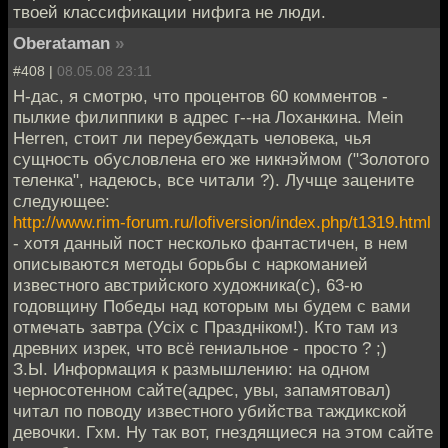
твоей классификации нифига не люди.
Oberataman
»
#408 |
08.05.08 23:11
Н-дас, я смотрю, что процентов 60 комментов -
пылкие филиппики в адрес г--на Лоханкина. Mein
Herren, стоит ли переубеждать человека, чья
сущность обусловлена его же никнэймом ("Золотого
теленка", надеюсь, все читали ?). Лучще зацените
следующее:
http://www.rim-forum.ru/lofiversion/index.php/t1319.html
- хотя данный пост несколько фантастичен, в нем
описываются методы борьбы с наркоманией
известного австрийского художника(с), 63-ю
годовщину Победы над которым мы будем с вами
отмечать завтра (Усiх с Празднiком!). Кто там из
древних изрек, что всё гениальное - просто ? ;)
З.Ы. Информация к размышлению: на одном
черносотенном сайте(адрес, увы, запамятовал)
читал по поводу известного убийства таждикской
девочки. Гхм. Ну так вот, гнездящиеся на этом сайте