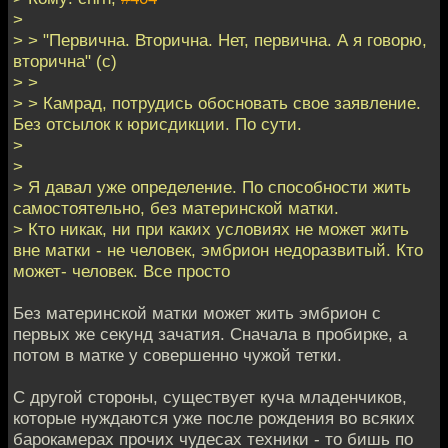
>
> > "Первична. Вторична. Нет, первична. А я говорю,
вторична" (с)
> >
> > Камрад, потрудись обосновать свое заявление.
Без отсылок к юрисдикции. По сути.
>
>
> Я давал уже определение. По способности жить
самостоятельно, без материнской матки.
> Кто никак, ни при каких условиях не может жить
вне матки - не человек, эмбрион недоразвитый. Кто
может- человек. Все просто
Без материнской матки может жить эмбрион с
первых же секунд зачатия. Сначала в пробирке, а
потом в матке у совершенно чужой тетки.
С другой стороны, существует куча младенчиков,
которые нуждаются уже после рождения во всяких
барокамерах прочих чудесах техники - то бишь по