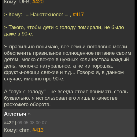
Кому: UFB,
#420
> Кому: -= Нанотехнолог =-,
#417
> Такого, чтобы дети с голоду помирали, не было
даже в 90-е.
Я правильно понимаю, все семьи поголовно могли
обеспечить правильное полноценное питание своим
детям, мяско свежее в нужных количествах каждый
день, молочко натуральное, а не из порошка,
фрукты-овощи свежие и т.д... Говорю я, в данном
случае, именно про 90-е.
А "опух с голоду" - не всегда стоит понимать столь
буквально, я использовал его лишь в качестве
расхожего оборота.
Атлетыч
»
#422 |
09.05.08 00:07
Кому: chrn,
#413