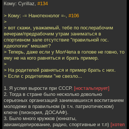
Кому: Cyrillaz,
#134
> Кому: -= Нанотехнолог =-,
#106
>
> вот скажи, уважаемый, тебе по послерабочим
вечерам/предрабочим утрам заниматься в
спортивном зале отсутствие "правильной гос.
идеологии" мешает?
> Теперь, даже если у МолЧела в голове не говно, то
ему не на кого равняться и брать пример.
>
> На родителей равняться и пример брать с них.
> Если с родителями "не свезло...
1. Я успел вырости при СССР.
[ностальгирует]
2. Тогда в стране было несколько довольно
серьезных организаций занимавшихся воспитанием
молодежи в правильном (в т.ч. патриотическом)
ключе (пионэрия, ДОСААФ).
3. Было много кружков (юннаты,
авиамоделирование, радио, спортивные и т.п)
[хотел