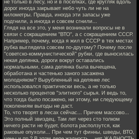
не только в лесу, но и в поселках, где кругляк вдоль
дорог иногда закрывает небо чуть ли не на
километры. Правда, иногда эти запасы уже
подгнили, а иногда и совсем сгнили...
Глядя на все это, у меня возникали вопросы не в
связи с сокращением "ВТО", а с сокращением СССР.
Например, почему, когда я жил в СССР в тех местах
рубка выглядела совсем по-другому? Почему после
"советско-коммунистической" рубки, где выносилась
некая делянка, дороги вокруг оставались
нормальными, сама делянка была вычещена,
обработана и частенько заного засажена
молодняком? Вырубленный на делянке лес
использовался практически весь, а не только
несколько процентов "элитного" сырья. И ведь то,
что тогда было посажено, ни этому, ни следующему
поколениям выгоды не даст.
То, что творят в лесах сейчас... Причем массово...
Это полный звиздец. Там лет через сто толком
ничего расти не будет, болота расползутся, как
раковые опухоли... При чем тут финны, шведы, ВТО,
цены и пр.? В этом деле жадность... нет ЖАДНОСТЬ