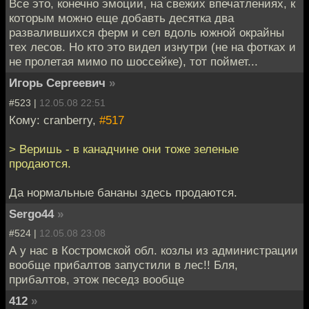
Все это, конечно эмоции, на свежих впечатлениях, к
которым можно еще добавть десятка два
развалившихся ферм и сел вдоль южной окрайны
тех лесов. Но кто это видел изнутри (не на фотках и
не пролетая мимо по шоссейке), тот поймет...
Игорь Сергеевич
»
#523 |
12.05.08 22:51
Кому: cranberry,
#517
> Веришь - в канадчине они тоже зеленые
продаются.
Да нормальные бананы здесь продаются.
Sergo44
»
#524 |
12.05.08 23:08
А у нас в Костромской обл. козлы из администрации
вообще прибалтов запустили в лес!! Бля,
прибалтов, этож песедз вообще
412
»