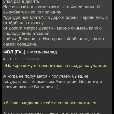
упал раз в десять.
Всё вывозится в виде кругляка в Финляндию. И
вырубается лес по принципу
"где удобнее брать", по дороге едешь - вроде лес, а
отойдёшь в сторону
от дороги метров двести - можно снимать кино о
последствиях атомной
войны. Деревня - в Новгородской области, почти в
самой середине.
ФВЛ (FVL)
»
мега-камрад
#521 |
12.05.08 20:50
>По хорошему в геополитике не всегда получается.
А когда не получается - получаем бывшие
государства - Всякие там Аквитании, Византии и
прочие разные Булгарии :-)
>бывает, медведь к тебе в спальню вломился.
А тогда то же вопрос дележа шкуры неважно как