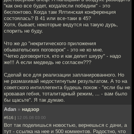
"как оно все будет, когда/если победим" - это
беспонтово. Когда там Ялтинская конференция
состоялась? В 41 или все-таки в 45?
Хотя, бывает, некоторые ведутся на такую дурь,
спорить не буду.
Что же до "некритического приложения
обывательских поговорок" - это не ко мне.
"Четко договорится, кто и как делит шкуру" - надо
же!!! А если медведь не согласен???
Сделай все для реализации запланированного. Но
не размахивай недостигнутым результатом. А то на
советского интиллегента будешь похож - "если бы не
кровавая гебня, тоталитарный режим, ... - вам было
бы щасьте". Я так думаю.
Adan
»
надзор
#516 |
12.05.08 03:00
Вот так поделишься новостью, вернешься с дачи, а
тут - ссылка на нее и 500 комментов. Радостно, что