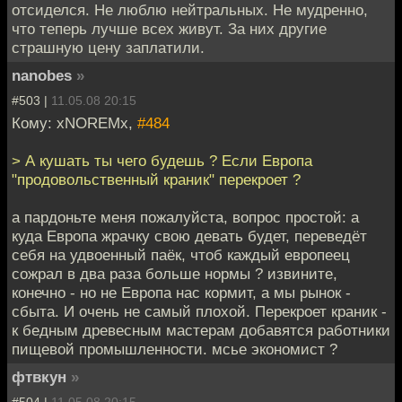
отсиделся. Не люблю нейтральных. Не мудренно,
что теперь лучше всех живут. За них другие
страшную цену заплатили.
nanobes
»
#503 |
11.05.08 20:15
Кому: xNOREMx,
#484
> А кушать ты чего будешь ? Если Европа
"продовольственный краник" перекроет ?
а пардоньте меня пожалуйста, вопрос простой: а
куда Европа жрачку свою девать будет, переведёт
себя на удвоенный паёк, чтоб каждый европеец
сожрал в два раза больше нормы ? извините,
конечно - но не Европа нас кормит, а мы рынок -
сбыта. И очень не самый плохой. Перекроет краник -
к бедным древесным мастерам добавятся работники
пищевой промышленности. мсье экономист ?
фтвкун
»