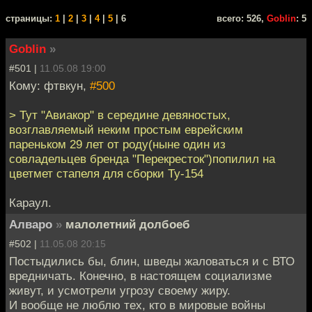
cтраницы:
1
|
2
|
3
|
4
|
5
| 6
всего: 526,
Goblin
: 5
Goblin
»
#501 |
11.05.08 19:00
Кому: фтвкун,
#500
> Тут "Авиакор" в середине девяностых,
возглавляемый неким простым еврейским
пареньком 29 лет от роду(ныне один из
совладельцев бренда "Перекресток")попилил на
цветмет стапеля для сборки Ту-154
Караул.
Алваро
»
малолетний долбоеб
#502 |
11.05.08 20:15
Постыдились бы, блин, шведы жаловаться и с ВТО
вредничать. Конечно, в настоящем социализме
живут, и усмотрели угрозу своему жиру.
И вообще не люблю тех, кто в мировые войны