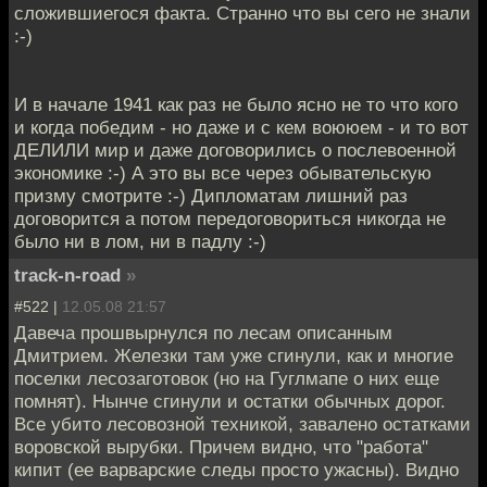
сложившиегося факта. Странно что вы сего не знали
:-)
И в начале 1941 как раз не было ясно не то что кого
и когда победим - но даже и с кем воююем - и то вот
ДЕЛИЛИ мир и даже договорились о послевоенной
экономике :-) А это вы все через обывательскую
призму смотрите :-) Дипломатам лишний раз
договорится а потом передоговориться никогда не
было ни в лом, ни в падлу :-)
track-n-road
»
#522 |
12.05.08 21:57
Давеча прошвырнулся по лесам описанным
Дмитрием. Железки там уже сгинули, как и многие
поселки лесозаготовок (но на Гуглмапе о них еще
помнят). Нынче сгинули и остатки обычных дорог.
Все убито лесовозной техникой, завалено остатками
воровской вырубки. Причем видно, что "работа"
кипит (ее варварские следы просто ужасны). Видно