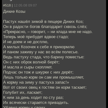
#518 |
12.05.08 09:07
Дикие Козы
Пастух нашёл зимой в пещере Диких Коз;
Он в радости богов благодарит сквозь слёз;
«Прекрасно, – говорит, – ни клада мне не надо.
Теперь моё прибудет вдвое стадо;
И не доем и не досплю,
А милых Козочек к себе я прикормлю
И паном заживу у нас во всём полесье.
Ведь пастуху стада, что барину поместье:
Он с них оброк волной берёт;
И масла и сыры скопляет.
Подчас он тож и шкурки с них дерёт;
Лишь только корм он сам им промышляет,
А корму на зиму у пастуха запас!»
Вот от своих овец к гостям он корм таскает;
Голубит их, ласкает;
К ним за день ходит по сту раз;
Их всячески старается привадить.
Убавил корму у своих,