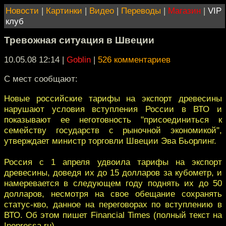
Новости
|
Картинки
|
Видео
|
Переводы
|
Магазин
|
VIP
клуб
Тревожная ситуация в Швеции
10.05.08 12:14
|
Goblin
|
526 комментариев
С мест сообщают:
Новые российские тарифы на экспорт древесины
нарушают условия вступления России в ВТО и
показывают ее неготовность "присоединиться к
семейству государств с рыночной экономикой",
утверждает министр торговли Швеции Эва Бьорлинг.
Россия с 1 апреля удвоила тарифы на экспорт
древесины, доведя их до 15 долларов за кубометр, и
намеревается в следующем году поднять их до 50
долларов, несмотря на свое обещание сохранять
статус-кво, данное на переговорах по вступлению в
ВТО. Об этом пишет Financial Times (полный текст на
Inopressa.ru).