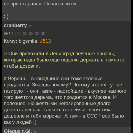
не зря старался. Попал в ритм.
: )
cranberry
»
#517 |
12.05.08 03:00
Кому: bigsmile,
#513
> Они привозили в Ленинград зеленые бананы,
которые надо было еще неделю держать в темноте,
чтобы дозрели.
# Веришь - в канадчине они тоже зеленые
продаются. Знаешь почему? Потому что их тут не
газируют - они такие - настойщие - вкуснее намного
того желтого дерьма, что продается в Москве. И
полезнее. Но желтыми негазированные долго
держать нельзя. Так что это сейчас логистика
дешевле и тебя морочат. А там - в СССР все было
как у людей :)
Olegus t.Gl.
»