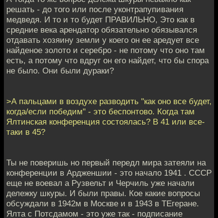
решать - до того или после уконтрапупивания
медведя. И то и то будет ПРАВИЛЬНО, Это как в
средние века арендатор обязательно обязывался
отдавать хозяину земли у коего он ее аредует все
найденое золото и серебро - не потому что оно там
есть, а потому что вдруг он его найдет, что бы спора
не было. Они были дураки?
>А пальцами в воздухе разводить "как оно все будет,
когда/если победим" - это беспонтово. Когда там
Ялтинская конференция состоялась? В 41 или все-
таки в 45?
Ты не поверишь но первый передл мира затеяли на
конференции в Ардженшии - это начало 1941 . СССР
еще не воевал а Рузвельт и Черчиль уже начали
дележку шкуры. И были правы. Кое какие вопросы
обсуждали в 1942м в Москве и в 1943 в ТЕгеране.
Ялта с Потсдамом - это уже так - подписание