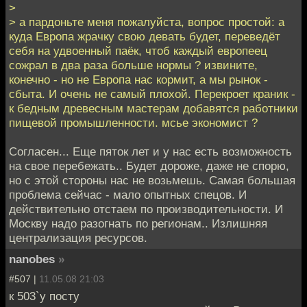
>
> а пардоньте меня пожалуйста, вопрос простой: а
куда Европа жрачку свою девать будет, переведёт
себя на удвоенный паёк, чтоб каждый европеец
сожрал в два раза больше нормы ? извините,
конечно - но не Европа нас кормит, а мы рынок -
сбыта. И очень не самый плохой. Перекроет краник -
к бедным древесным мастерам добавятся работники
пищевой промышленности. мсье экономист ?
Согласен... Еще пяток лет и у нас есть возможность
на свое перебежать.. Будет дороже, даже не спорю,
но с этой стороны нас не возьмешь. Самая большая
проблема сейчас - мало опытных спецов. И
действительно отстаем по производительности. И
Москву надо разогнать по регионам.. Излишняя
централизация ресурсов.
nanobes
»
#507 |
11.05.08 21:03
к 503`у посту