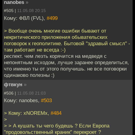
nanobes
»
#505 |
11.05.08 20:15
Кому: ФВЛ (FVL),
#499
> Вообще очень многие ошибки бывают от
некритического приложения обывательских
поговорок к геополитике. Бытовой "здравый смысл" -
там работает не всегда :-)
респект. чем лезть корячится на медведя с
непонятным исходом, лучше заранее определиться,
что именно ты от этого получишь. не все поговорки
одинаково полезны :)
фтвкун
»
#506 |
11.05.08 21:03
Кому: nanobes,
#503
> Кому: xNOREMx,
#484
>
> > А кушать ты чего будешь ? Если Европа
"продовольственный краник" перекроет ?