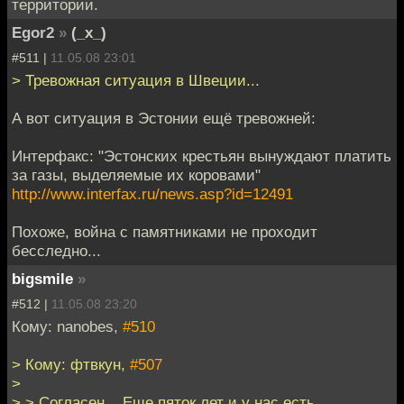
территории.
Egor2
»
(_x_)
#511 |
11.05.08 23:01
> Тревожная ситуация в Швеции...
А вот ситуация в Эстонии ещё тревожней:
Интерфакс: "Эстонских крестьян вынуждают платить
за газы, выделяемые их коровами"
http://www.interfax.ru/news.asp?id=12491
Похоже, война с памятниками не проходит
бесследно...
bigsmile
»
#512 |
11.05.08 23:20
Кому: nanobes,
#510
> Кому: фтвкун,
#507
>
> > Согласен... Еще пяток лет и у нас есть