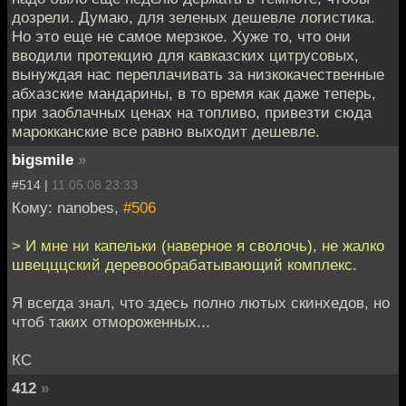
дозрели. Думаю, для зеленых дешевле логистика.
Но это еще не самое мерзкое. Хуже то, что они
вводили протекцию для кавказских цитрусовых,
вынуждая нас переплачивать за низкокачественные
абхазские мандарины, в то время как даже теперь,
при заоблачных ценах на топливо, привезти сюда
марокканские все равно выходит дешевле.
bigsmile
»
#514 |
11.05.08 23:33
Кому: nanobes,
#506
> И мне ни капельки (наверное я сволочь), не жалко
швецццский деревообрабатывающий комплекс.
Я всегда знал, что здесь полно лютых скинхедов, но
чтоб таких отмороженных...
КС
412
»