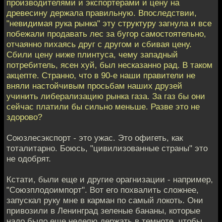
производителями и экспортерами и цену на
древесину держала правильную. Впоследствии,
"невидимая рука рынка" эту структуру загнула и все
побежали продавать лес за бугор самостоятельно,
отчаянно пихаясь друг с другом и сбивая цену.
Сбили цену ниже плинтуса, чему западный
потребитель, ясен хуй, был несказанно рад. В таком
акцепте. Странно, что в 90-е наши правители не
вняли настойчивым просьбам наших друзей
учинить либерализацию рынка газа. За газ бы они
сейчас платили бы сильно меньше. Разве это не
здорово?
Союзлесэкспорт - это ужас. Это офигеть, как
тоталитарно. Боюсь, "цивилизованные страны" это
не одобрят.
Кстати, были еще и другие орагнизации - например,
"Союзплодоимпорт". Вот его похвалить сложнее,
запускал руку мне в карман по самый локоть. Они
привозили в Ленинград зеленые бананы, которые
надо было еще неделю держать в темноте, чтобы