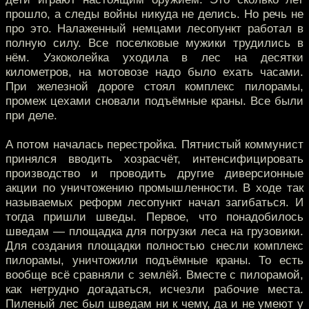
прошло, а следы войны никуда не делись. Но речь не
про это. Налаженный немцами лесопункт работал в
полную силу. Все поселковые мужики трудились в
нём. Узкоколейка уходила в лес на десятки
километров, на мотовозе надо было ехать часами.
При железной дороге стоял комплекс пилорамы,
промеж цехами сновали подъёмные краны. Все были
при деле.
А потом началась перестройка. Пятнистый коммунист
принялся вводить хозрасчёт, интенсифицировать
производство и проводить другие диверсионные
акции по уничтожению промышленности. В ходе так
называемых реформ лесопункт начал загибаться. И
тогда пришли шведы. Первое, что понадобилось
шведам — площадка для погрузки леса на грузовики.
Для создания площадки полностью снесли комплекс
пилорамы, уничтожили подъёмные краны. То есть
вообще всё сравняли с землёй. Вместе с пилорамой,
как нетрудно догадаться, исчезли рабочие места.
Пиленый лес был шведам ни к чему, да и не умеют у