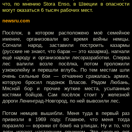
что, по мнению Stora Enso, в Швеции в опасности
могут оказаться 6 тысяч рабочих мест.
newsru.com
Посёлок, в котором расположено моё семейное
имение, организовали во время войны немцы.
Согнали народ, заставили построить казармы
(русские не знают, что барак — это казарма), нагнали
ещё народу и организовали лесоразработки. Сперва
лес валили возле посёлка, потом проложили
узкоколейку и перешли вглубь. По тем местам шли
очень сильные бои — отчаянно сражалась армия,
которую бросил подонок Власов. Рядом Любань,
Мясной бор и прочие жуткие места, усыпанные
костями бойцов. Сам посёлок стоит у железной
дороги Ленинград-Новгород, по ней вывозили лес.
Потом немцев вышибли. Меня туда в первый раз
привезли в 1969 году. Главное, что меня тогда
поразило — воронки от бомб на улицах. Ну и то, что
дети играют настоящим оружием. Это сколько лет