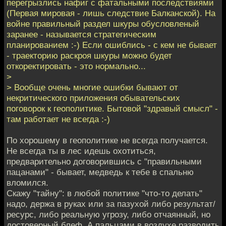
перегрызлись нафиг с фатальными последствиями
(Первая мировая - лишь следствие Балканской). На
войне правильный раздел шкуры обусловленый
заранее - называется стратегическим
планированием :-) Если ошиблись - с кем не бывает
- траекторию раскроя шкуры можно будет
откоректировать - это нормально...
>
> Вообще очень многие ошибки бывают от
некритического приложения обывательских
поговорок к геополитике. Бытовой "здравый смысл" -
там работает не всегда :-)
По хорошему в геополитике не всегда получается.
Не всегда ты в лес идешь охотиться,
предварительно договорившись с "правильными
пацанами" - бывает, медведь к тебе в спальню
вломился.
Скажу "тайну": в любой политике "что-то делать"
надо, держа в руках или за пазухой либо результат/
ресурс, либо реальную угрозу, либо отчаянный, но
достоверный блеф. А пальцами в воздухе разводить