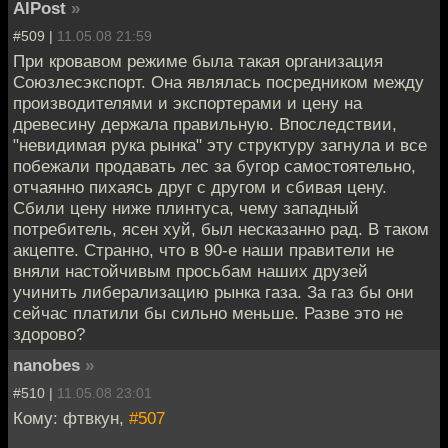
AlPost
»
#509 |
11.05.08 21:59
При кровавом режиме была такая организация
Союзлесэкспорт. Она являлась посредником между
производителями и экспортерами и цену на
древесину держала правильную. Впоследствии,
"невидимая рука рынка" эту структуру загнула и все
побежали продавать лес за бугор самостоятельно,
отчаянно пихаясь друг с другом и сбивая цену.
Сбили цену ниже плинтуса, чему западный
потребитель, ясен хуй, был несказанно рад. В таком
акцепте. Странно, что в 90-е наши правители не
вняли настойчивым просьбам наших друзей
учинить либерализацию рынка газа. За газ бы они
сейчас платили бы сильно меньше. Разве это не
здорово?
nanobes
»
#510 |
11.05.08 23:01
Кому: фтвкун,
#507