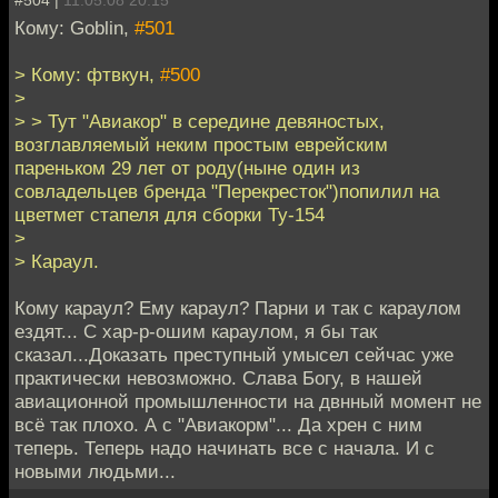
#504 |
11.05.08 20:15
Кому: Goblin,
#501
> Кому: фтвкун,
#500
>
> > Тут "Авиакор" в середине девяностых,
возглавляемый неким простым еврейским
пареньком 29 лет от роду(ныне один из
совладельцев бренда "Перекресток")попилил на
цветмет стапеля для сборки Ту-154
>
> Караул.
Кому караул? Ему караул? Парни и так с караулом
ездят... С хар-р-ошим караулом, я бы так
сказал...Доказать преступный умысел сейчас уже
практически невозможно. Слава Богу, в нашей
авиационной промышленности на двнный момент не
всё так плохо. А с "Авиакорм"... Да хрен с ним
теперь. Теперь надо начинать все с начала. И с
новыми людьми...