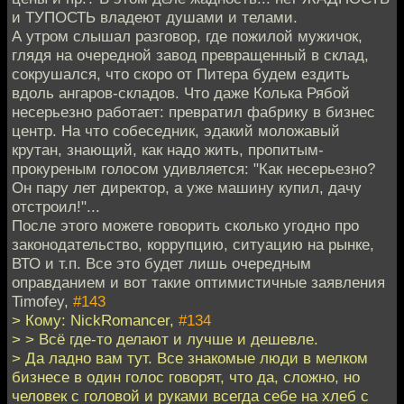
и ТУПОСТЬ владеют душами и телами.
А утром слышал разговор, где пожилой мужичок,
глядя на очередной завод превращенный в склад,
сокрушался, что скоро от Питера будем ездить
вдоль ангаров-складов. Что даже Колька Рябой
несерьезно работает: превратил фабрику в бизнес
центр. На что собеседник, эдакий моложавый
крутан, знающий, как надо жить, пропитым-
прокуреным голосом удивляется: "Как несерьезно?
Он пару лет директор, а уже машину купил, дачу
отстроил!"...
После этого можете говорить сколько угодно про
законодательство, коррупцию, ситуацию на рынке,
ВТО и т.п. Все это будет лишь очередным
оправданием и вот такие оптимистичные заявления
Timofey,
#143
> Кому: NickRomancer,
#134
> > Всё где-то делают и лучше и дешевле.
> Да ладно вам тут. Все знакомые люди в мелком
бизнесе в один голос говорят, что да, сложно, но
человек с головой и руками всегда себе на хлеб с