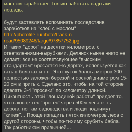
маслом заработает. Только работать надо аки
лошадь.
будут заставлять вспоминать последстяив
заработков на "хлеб с маслом"
http://photofile.ru/photo/track-n-
road/95089246/large/97857752.jpg
И таких "дорог" на десятки километров, с
ответвлениями-вырубками. Делянок нынче никто не
делает: все не соответсвующее "высоким
стандартам" бросается НА доргах, используется как
гать в болотах и т.п. Этот кусок болота метров 300
полностью заложен березой и сосной диаметром 15-
20 см в притык. Сделано это, чтобы на той стороне
сделать 3-4 "просеки" по километру длиной.
Пикантность этой "лошадиной работы" придает то,
что в конце тех "просек" через 500м леса есть
дорога, но там садоводства и люди поднимут
"кипеж"... Проще изгадить пяток километров леса с
другой стороны, чтобы по-тихиму срубить бабла.
Так работникам привычней...