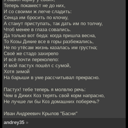
Теперь покамест не до них,
И со своими ж легче сладить:
Сенца им бросить по клочку,
А станут приступать, так дать им по толчку,
Чтоб менее в глаза совались.
Да только вот беда: когда пришла весна,
То Козы Дикие все в горы разбежались,
Не по утёсам жизнь казалась им грустна;
Своё же стадо захирело
И всё почти переколело:
И мой пастух пошёл с сумой,
Хотя зимой
На барыши в уме рассчитывал прекрасно.
Пастух! тебе теперь я молвлю речь:
Чем в Диких Коз терять свой корм напрасно,
Не лучше ли бы Коз домашних поберечь?
Иван Андреевич Крылов "Басни"
andrey35
»