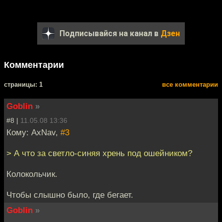
Подписывайся на канал в
Дзен
Комментарии
cтраницы: 1
все комментарии
Goblin
»
#8 |
11.05.08 13:36
Кому: AxNav,
#3
> А что за светло-синяя хрень под ошейником?
Колокольчик.
Чтобы слышно было, где бегает.
Goblin
»