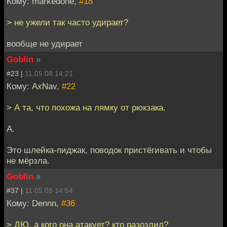
Кому: markedone,
#18
> не ужели так часто удирает?
вообще не удирает
Goblin
»
#23 |
11.05.08 14:21
Кому: AxNav,
#22
> А та, что похожа на лямку от рюкзака.
А.
Это шлейка-пиджак, поводок пристёгивать и чтобы
не мёрзла.
Goblin
»
#37 |
11.05.08 14:54
Кому: Dennn,
#36
> ДЮ, а кого она атакует? кто разозлил?