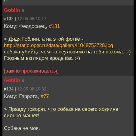
я
Goblin
»
#132 |
12.05.08 10:17
Кому: Феодосиец,
#131
> Дядя Гоблин, а на этой фотке -
http://static.oper.ru/data/gallery/l1048752728.jpg
собака-убийца чем-то неуловимо на тебя похожа. :-)
Грозным взглядом вроде как. :-)
[важно прохаживается]
Goblin
»
#134 |
12.05.08 10:32
Кому: Гаррота,
#77
> Правду говорят, что собака на своего хозяина
сильно машет!
Собака не моя.